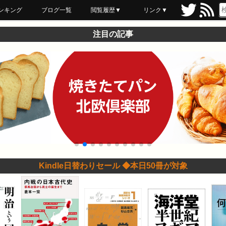
ンキング
ブログ一覧
閲覧履歴▼
リンク▼
ブックマーク
最近読んだ
あとで読む
ネットスーパー
飲食店舗用品
セール情報
注目の記事
Kindle日替わりセール ◆本日50冊が対象