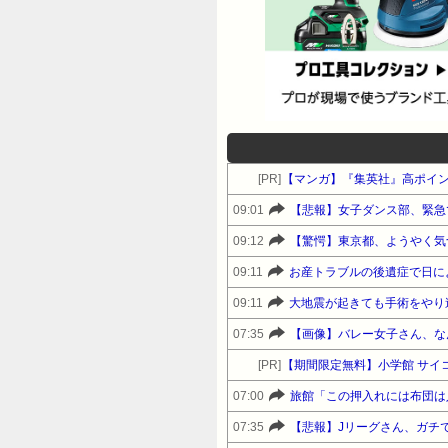
[PR]
【マンガ】『集英社』高ポイ
09:01
【悲報】女子ダンス部、緊急
09:12
【驚愕】東京都、ようやく気
09:11
09:11
大地震が起きても手術をやり
07:35
【画像】バレー女子さん、な
[PR]
【期間限定無料】小学館 サイ
07:00
旅館「この押入れには布団は
07:35
【悲報】Jリーグさん、ガチ