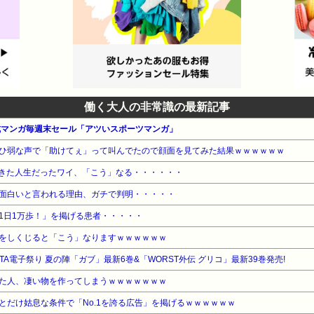
働く大人の非常識の最新記事
公式マンガ毎週末セール「アツいスポーツマンガ」
ひ弱な声で「助けてぇ」って叫んでたので顔面を見てみた結果ｗｗｗｗｗｗ
きた人生だったワイ、「こう」なる・・・・・・
面白いと言われる理由、ガチで判明・・・・・
1日1万歩！」を掲げる患者・・・・・
をしくじると「こう」なりますｗｗｗｗｗｗ
KITA電子祭り 夏の陣「ガブ」最新6巻&「WORST外伝 グリコ」最新39巻発売!
た人、凄い物を作ってしまうｗｗｗｗｗｗｗ
とだけ姑息な条件で「No.1を誇る広告」を掲げるｗｗｗｗｗｗ