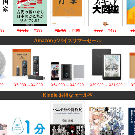
99
¥1,012
→ ¥399
¥2,750
→ ¥499
¥800
→ ¥499
¥1
Amazonデバイスサマーセール
80
¥6,980
→ ¥4,980
¥54,900
→ ¥43,920
¥39,980
→ ¥31,980
¥
Kindle お得なセール本