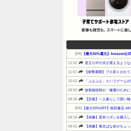
[PR]
【最大50%還元】Amazon
12:02
逆立ち中の夫が震えるような
11:02
【衝撃展開】ブス弄りされて
10:02
「ぷよぷよ」というゲームが
09:02
放射線技師が「健康のために
08:39
【悲報】一人暮らしで買い物
[PR]
【最大50%OFF】秋田書店 A
08:18
【画像】昆布リボンを購入し
08:02
【画像】東京ばな奈がちょっ