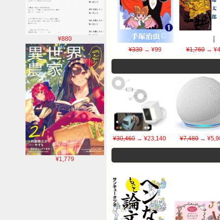
¥880
¥330
→ ¥99
¥1,760
→ ¥4
¥30,460
→ ¥23,140
¥7,480
→ ¥5,9
¥1,779