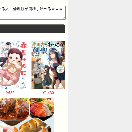
¥682
¥1,430