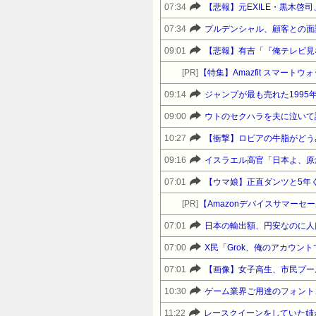
07:34
07:34
プルデンシャル、顧客との面
09:01
[PR]
【特集】Amazfit スマート
09:14
ジャンプが最も売れた199
09:00
10:27
【衝撃】ロピアの牛脂がどう
09:16
イスラエル高官「日本よ、原
07:01
【ウマ娘】正直ダンツと5年
[PR]
07:01
日本の輸出額、円安なのに人
07:00
X民「Grok、俺のアカウ
07:01
【画像】女子高生、市民プー
10:30
ゲーム業界ご用達のフォント、
11:22
レースクイーンをしていた姉