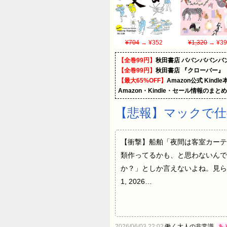
¥704
→ ¥352
¥1,320
→ ¥39
【全巻99円】
秋田書店 ババンババンバ
【全巻99円】
秋田書店 『クローバー』
【最大65%OFF】
Amazon公式 Kind
Amazon・Kindle・セール情報のまと
【悲報】マックで仕
【衝撃】船舶「夜間は客室カーテ
類作ってるかも、と思わないんで
か？」としか言えないよね。見られて困
1, 2026…
2026/06/03 22:02
働く大人の非常識
あ