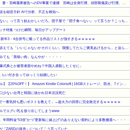
【悲報】元EXILE・黒木啓司、妻・宮崎麗果被告へのDV事案で逮捕 宮崎は全身打撲、頭部裂傷及び打撲、頸部損傷の怪我
談を録音方針 AIで分析、不正を検知へ
【悲報】有吉「『俺テレビ見ない』って言う奴おかしいだろ。団子屋で『団子食べない』って言うか？こっちは芸人だぞ」
ウォッチ特集 つけた瞬間、毎日がアップデート
5年新年3・4合併号に載ってる作品リストが強すぎるｗｗｗｗｗ
ウトのセクハラを夫に泣いて訴えても「いいじゃないかそのくらい。我慢してたらご褒美あげるから」と迫られた。夫が気持ち悪くて悲鳴をあげたら「うるさい」とグーで殴られた
みても「美味い肉」なんやが・・・・・
爆式典とか被害者面やめね？中国人虐殺したくせに」
くらい付き合ってゆっくり結婚したい
【Amazonデバイスサマーセール】【20%OFF！】 Amazon Kindle Colorsoft | 16GBストレージ、防水、7インチカラーディスプレイ、色調調節ライト、最大8週間持続バッテリー、広告無し、ブラック (2025年発売)
口少ない台湾と韓国に抜かれ日本沈没死亡
ントで一番気持ち悪いポストを教えて」→超火力の回答に完全敗北するｗｗｗｗｗ
ルでエグい乳を放り出してしまうwww
年間料金“53倍”かつ“更新毎に値上げ”のありえない契約により多数撤退へ・・・
が『ZARDの坂井』についてこう言っていた