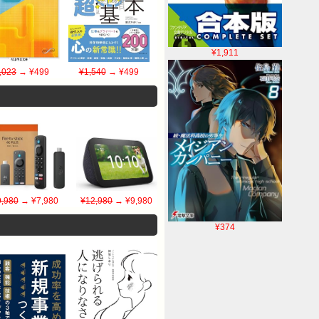
¥1,911
,023
→ ¥499
¥1,540
→ ¥499
9,980
→ ¥7,980
¥12,980
→ ¥9,980
¥374