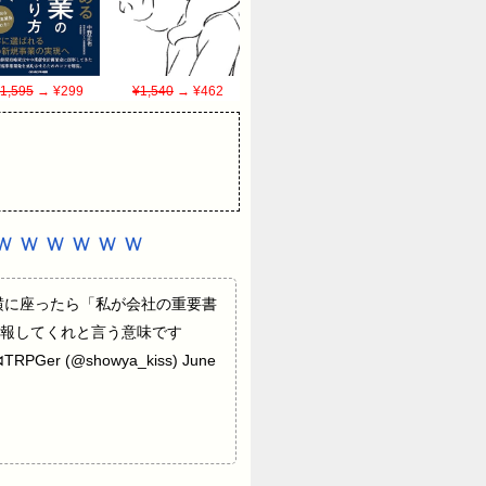
1,595
→ ¥299
¥1,540
→ ¥462
ｗｗｗｗｗｗ
横に座ったら「私が会社の重要書
報してくれと言う意味です
@showya_kiss) June