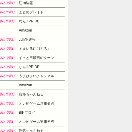
筋肉速報
あとで読む
まとめブレイド
あとで読む
なんJ PRIDE
あとで読む
Amazon
JUMP速報
あとで読む
すまいる(^-^)ぶろぐ
あとで読む
ずっと日曜日のターン
あとで読む
なんJ PRIDE
あとで読む
うまぴょいチャンネル
あとで読む
Amazon
資格ちゃんねる
あとで読む
オレ的ゲーム速報＠刃
あとで読む
BIPブログ
あとで読む
オレ的ゲーム速報＠刃
あとで読む
浮気ちゃんねる
あとで読む