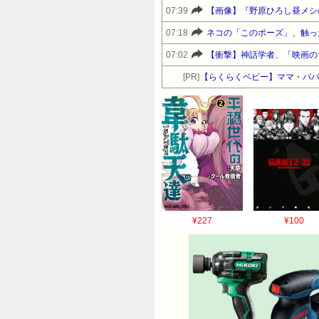
07:39
【画像】『野原ひろし昼メシ
07:18
ネコの「このポーズ」、触っ
07:02
【衝撃】神話学者、「映画の
[PR]
【らくらくベビー】ママ・パパ
¥227
¥100