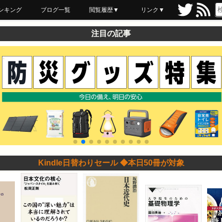
ンキング
ブログ一覧
閲覧履歴▼
リンク▼
ブックマーク
最近読んだ
あとで読む
ネットスーパー
飲食店舗用品
セール情報
注目の記事
Kindle日替わりセール ◆本日50冊が対象