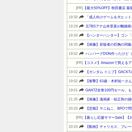
[PR]
【最大50%OFF】秋田書店 
19:30
19:29
元TBSアナ山本里菜が離婚
19:30
【ハンターハンター】ゴン「
18:35
【画像】容疑者の巨胸の同級
19:02
ハンバーグDON作ったけど
[PR]
【コスメ】Amazonで買えるアット
19:02
【ガンダム イニブ】GACK
19:02
【衝撃】63歳・木村祐一さ
19:01
GANTZ全巻100円セール、
21:35
【画像】漫画家・桂正和の描
20:20
【悲報】ヤニねこ、BPOで問題
[PR]
20:20
【動画】チャリカス、ブレー