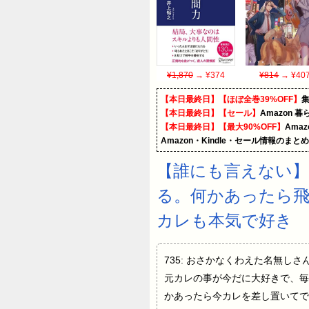
¥1,870
→ ¥374
¥814
→ ¥40
【本日最終日】【ほぼ全巻39%OFF】
【本日最終日】【セール】
Amazon 
【本日最終日】【最大90%OFF】
Ama
Amazon・Kindle・セール情報のまと
【誰にも言えない
る。何かあったら
カレも本気で好き
735: おさかなくわえた名無しさん[sa
元カレの事が今だに大好きで、毎
かあったら今カレを差し置いてで