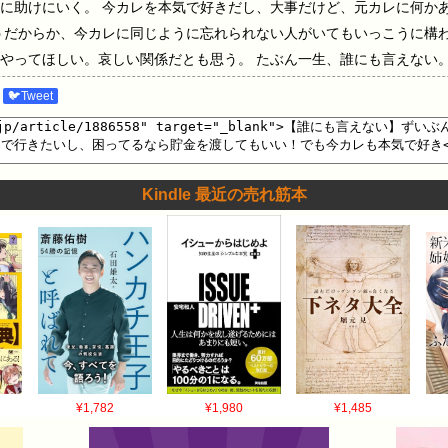
に助けにいく。 今カレを本気で好きだし、大事だけど、元カレに何か
うだからか、今カレに同じように忘れられない人がいてもいっこうに構
やってほしい。哀しい関係だとも思う。 たぶん一生、誰にも言えない
🐦Tweet
Kindle 最近の売れ筋本
¥1,782
¥1,980
¥1,485