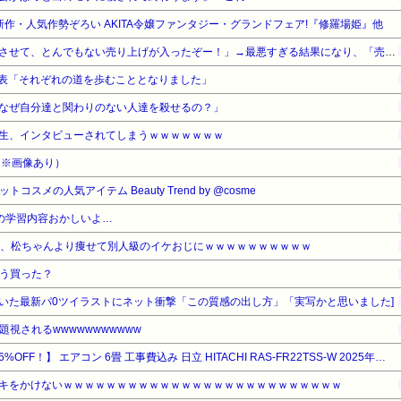
最新作・人気作勢ぞろい AKITA令嬢ファンタジー・グランドフェア!『修羅場姫』他
「成人向けゲームを大ヒットさせて、とんでもない売り上げが入ったぞー！」→最悪すぎる結果になり、「売り上げ0円だけど、多額の税金を払え」という状況になって絶望
発表「それぞれの道を歩むこととなりました」
なぜ自分達と関わりのない人達を殺せるの？」
生、インタビューされてしまうｗｗｗｗｗｗｗ
（※画像あり）
コスメの人気アイテム Beauty Trend by @cosme
Tの学習内容おかしいよ…
ん、松ちゃんより痩せて別人級のイケおじにｗｗｗｗｗｗｗｗｗｗ
もう買った？
いた最新パ0ツイラストにネット衝撃「この質感の出し方」「実写かと思いました]
視されるwwwwwwwwwww
【暮らし応援サマーSale】【16%OFF！】 エアコン 6畳 工事費込み 日立 HITACHI RAS-FR22TSS-W 2025年モデル スターホワイト 白くまくん Fシリーズ 標準設置工事セット 【 XPRICE限定 】工事保証3年付属 保証元:XPRICE 工事協力会社
キをかけないｗｗｗｗｗｗｗｗｗｗｗｗｗｗｗｗｗｗｗｗｗｗｗｗｗｗ