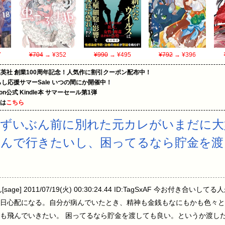
7
¥704
→ ¥352
¥990
→ ¥495
¥792
→ ¥396
集英社 創業100周年記念！人気作に割引クーポン配布中！
暮らし応援サマーSale いつの間にか開催中！
zon公式 Kindle本 サマーセール第1弾
めは
こちら
】ずいぶん前に別れた元カレがいまだに大
飛んで行きたいし、困ってるなら貯金を渡
ge] 2011/07/19(火) 00:30:24.44 ID:TagSxAF 今お付き
日心配になる。自分が病んでいたとき、精神も金銭もなにもかも色々と
も飛んでいきたい。 困ってるなら貯金を渡しても良い。というか渡した