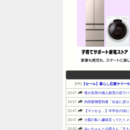
[PR]
【セール】暮らし応援サマーSa
20:47
18:37
内田梨瑚受刑者「社会に戻り
20:47
20:47
20:00
みいちゃんと山田さん「主人