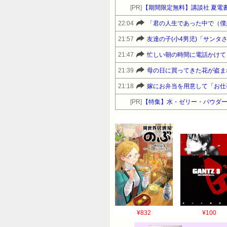
[PR]
【期間限定無料】講談社 夏電書
22:04
「君の人生であった中で（僕
21:57
21:47
忙しい朝の時間に電話かけて
21:39
母の日に買ってきた花が盗ま
21:18
嫁にお弁当を用意して「お仕
[PR]
【特集】水・ゼリー・パウダー
¥832
¥100