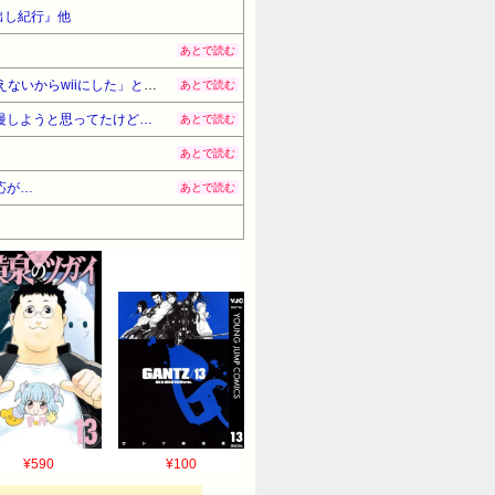
出し紀行』他
あとで読む
友達の子(小4男児)「サンタさんにswitchお願いしたの！」しかし友達は「高くてすぐ飽きるかもしれない物は買えないからwiiにした」と言っててモヤモヤ。
あとで読む
慢しようと思ってたけど…
あとで読む
あとで読む
応が…
あとで読む
¥590
¥100