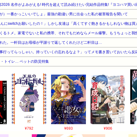
2026 名作がよみがえる! 時代を超えて読み続けたい完結作品特集!『ヨコハマ買い
が）一番かっこいいでしょ」最強の勘違い男に出会った私の被害報告を聞いて
くるトメ。家電でないと私の携帯、それでもだめならメール爆撃。もうちょっと我
れた。一軒目はお母様が平謝りで返してくれたけど二軒目は…
事行ってらっしゃい。持っていくの忘れるなよ？」ってメモ書き置いておいたら反
・トイレ… ペットの防災特集
¥792
¥693
¥906