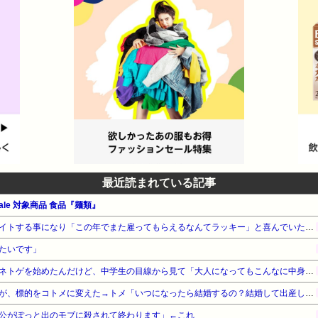
最近読まれている記事
le 対象商品 食品『麺類』
母が近所の個人経営の店でバイトする事になり「この年でまた雇ってもらえるなんてラッキー」と喜んでいたものの、雇われた理由が…
たいです」
【マジかよ…】中学生の頃にネトゲを始めたんだけど、中学生の目線から見て「大人になってもこんなに中身幼いの！？」って人がいて衝撃だった…
小梨の私へ嫌味言ってたトメが、標的をコトメに変えた→トメ「いつになったら結婚するの？結婚して出産してようやく一人前よ」普段はスルーするコトメだったが…
公がぽっと出のモブに殺されて終わります」←これ