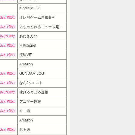
Kindleストア
オレ的ゲーム速報＠刃
あとで読む
２ちゃんねるニュース超速まとめ＋
あとで読む
あにまんch
あとで読む
不思議.net
あとで読む
流速VIP
あとで読む
Amazon
GUNDAM.LOG
あとで読む
なんJクエスト
あとで読む
稼げるまとめ速報
あとで読む
アニゲー速報
あとで読む
キニ速
あとで読む
Amazon
おる速
あとで読む