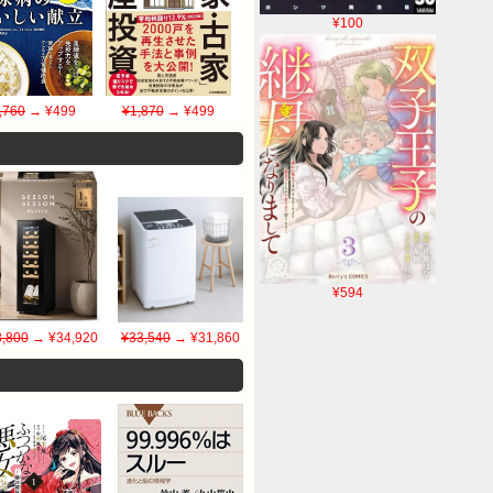
¥100
,760
→ ¥499
¥1,870
→ ¥499
¥594
,800
→ ¥34,920
¥33,540
→ ¥31,860