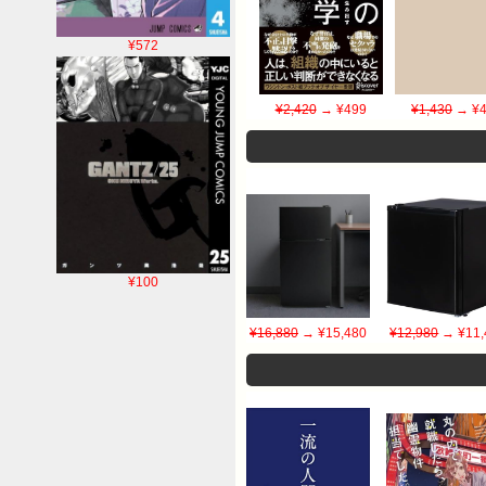
¥572
¥2,420
→ ¥499
¥1,430
→ ¥4
¥100
¥16,880
→ ¥15,480
¥12,980
→ ¥11,