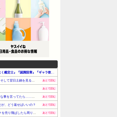
【最大90%OFF】Amazon公式 Kindle本 サマーセール第1弾（#マンガ・全般）『最強の職業は勇者でも賢者でもなく鑑定士』『認識阻害』『ギャラ飲み女子とラーメンおじさん』他
土鍋を買って、3回くらい使ってから洗って戸棚にしまってたら、土鍋から強烈な悪臭が。何してもダメだった。そして翌日土鍋を見ると衝撃の光景が…
あとで読む
あとで読む
「ドラえもんの道具1つ貰えるとしたら何がいい？」と夫。なので「もしもボックスとスペアポケットあり？」てな事を言ってたら……夫、まさかの一言
あとで読む
だが、どう返せばいいの？
あとで読む
脳の障で医者からバイクの運転を禁止されてるのに目を盗んで乗ろうとした父。しょうがないので父の大型バイクを売り飛ばしたら周りからすごく責められてる
あとで読む