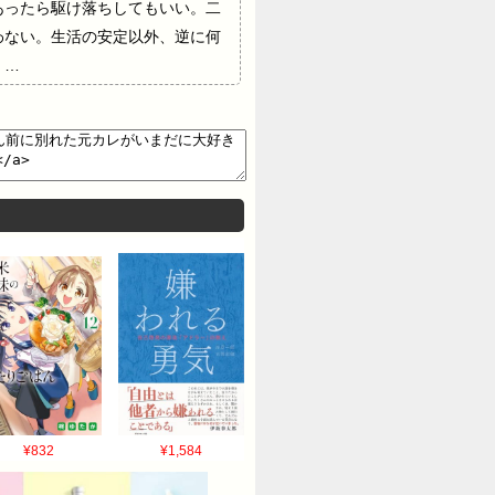
あったら駆け落ちしてもいい。二
わない。生活の安定以外、逆に何
。…
¥832
¥1,584