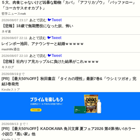
５大、肉食じゃないけど凶暴な動物「カバ」「アフリカゾウ」「バッファロー」
「コーカサスオオカブト」
哲学ニュースnwk
🐦Tweet
あとで読む
2026/08/07 23:17
【悲報】18歳で無期懲役になった奴、怖い
ネギ速
🐦Tweet
あとで読む
2026/08/07 22:11
レインボー池田、アナウンサーと結婚ｗｗｗｗｗ
mashlife通信
🐦Tweet
あとで読む
2026/08/07 22:10
【悲報】社内リア充カップルに負けた結果がこれｗｗｗｗ
キスログ
2026/08/19まで
[PR] 【最大50%OFF】秋田書店 「タイカの理性」最新7巻&「ウシミツガオ」完
結3巻発売
Kindleストア
2026/08/13 まで！
[PR] 【最大50%OFF】KADOKAWA 角川文庫 夏フェア2026 第4弾:怖い!ホラー
小説①『黒い家』他
Kindleストア