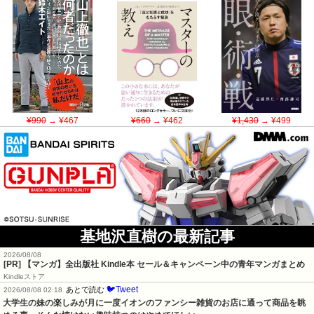
¥990
→ ¥467
¥660
→ ¥462
¥1,430
→ ¥499
基地沢直樹の最新記事
2026/08/08
[PR] 【マンガ】全出版社 Kindle本 セール＆キャンペーン中の青年マンガまとめ
Kindleストア
🐦Tweet
あとで読む
2026/08/08 02:18
大学生の妹の楽しみが月に一度イオンのファンシー雑貨のお店に通って商品を眺