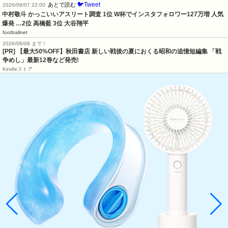
🐦Tweet
あとで読む
2026/08/07 22:00
中村敬斗 かっこいいアスリート調査 1位 W杯でインスタフォロワー127万増 人気
爆発 …2位 高橋藍 3位 大谷翔平
footballnet
2026/08/09 まで！
[PR] 【最大50%OFF】秋田書店 新しい戦後の夏におくる昭和の追憶短編集 「戦
争めし」最新12巻など発売!
Kindleストア