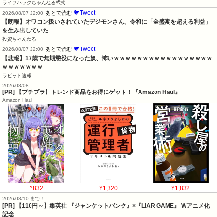
ライフハックちゃんねる弐式
🐦Tweet
あとで読む
2026/08/07 22:00
【朗報】オワコン扱いされていたデジモンさん、令和に「全盛期を超える利益」
を生み出していた
投資ちゃんねる
🐦Tweet
あとで読む
2026/08/07 22:00
【悲報】17歳で無期懲役になった奴、怖いｗｗｗｗｗｗｗｗｗｗｗｗｗｗｗｗｗ
ｗｗｗｗｗｗｗ
ラビット速報
2026/08/08
[PR] 【プチプラ】トレンド商品をお得にゲット！『Amazon Haul』
Amazon Haul
¥832
¥1,320
¥1,832
2026/08/10 まで！
[PR]
【110円～】集英社 『ジャンケットバンク』×『LIAR GAME』 Wアニメ化
記念