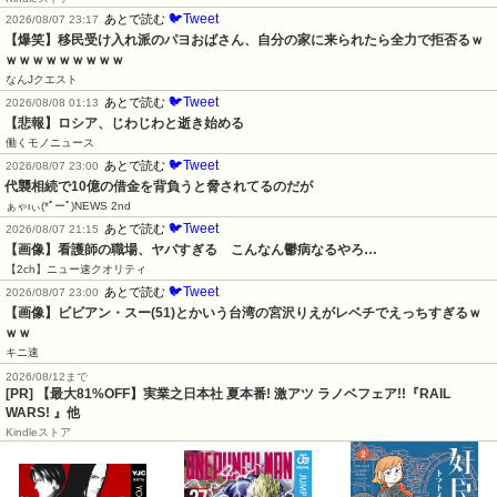
🐦Tweet
あとで読む
2026/08/07 23:17
【爆笑】移民受け入れ派のパヨおばさん、自分の家に来られたら全力で拒否るｗ
ｗｗｗｗｗｗｗｗｗ
なんJクエスト
🐦Tweet
あとで読む
2026/08/08 01:13
【悲報】ロシア、じわじわと逝き始める
働くモノニュース
🐦Tweet
あとで読む
2026/08/07 23:00
代襲相続で10億の借金を背負うと脅されてるのだが
ぁゃιぃ(*ﾟーﾟ)NEWS 2nd
🐦Tweet
あとで読む
2026/08/07 21:15
【画像】看護師の職場、ヤバすぎる　こんなん鬱病なるやろ…
【2ch】ニュー速クオリティ
🐦Tweet
あとで読む
2026/08/07 23:00
【画像】ビビアン・スー(51)とかいう台湾の宮沢りえがレベチでえっちすぎるｗ
ｗｗ
キニ速
2026/08/12まで
[PR] 【最大81%OFF】実業之日本社 夏本番! 激アツ ラノベフェア!!『RAIL
WARS! 』他
Kindleストア