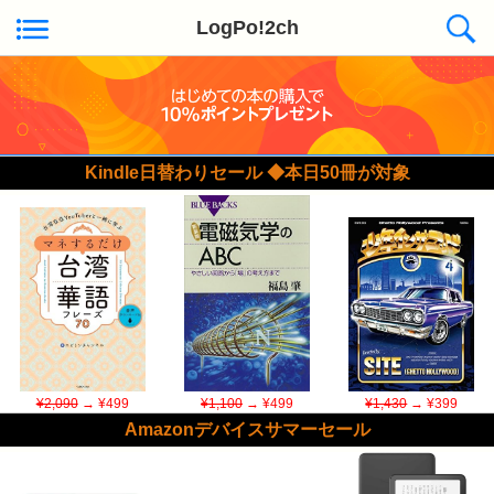
LogPo!2ch
Kindle日替わりセール ◆本日50冊が対象
¥2,090
→ ¥499
¥1,100
→ ¥499
¥1,430
→ ¥399
Amazonデバイスサマーセール