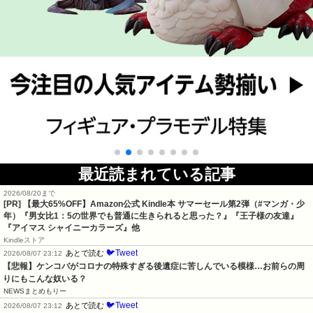
最近読まれている記事
2026/08/20まで
[PR]
【最大65%OFF】Amazon公式 Kindle本 サマーセール第2弾（#マンガ・少
年）『男女比1：5の世界でも普通に生きられると思った？』『王子様の友達』
『アイマス シャイニーカラーズ』他
Kindleストア
🐦Tweet
あとで読む
2026/08/07 23:12
【悲報】ケンコバがコロナの特殊すぎる後遺症に苦しんでいる模様…お前らの周
りにもこんな奴いる？
NEWSまとめもりー
🐦Tweet
あとで読む
2026/08/07 23:12