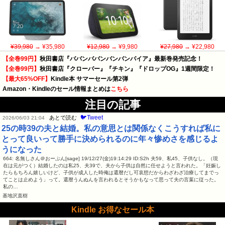
¥39,980
→ ¥35,980
¥12,980
→ ¥9,980
¥27,980
→ ¥22,980
【全巻99円】
秋田書店『ババンババンバンバンパイア』最新巻発売記念！
【全巻99円】
秋田書店『クローバー』『チキン』『ドロップOG』1週間限定！
【最大65%OFF】
Kindle本 サマーセール第2弾
Amazon・Kindleのセール情報まとめは
こちら
注目の記事
🐦Tweet
あとで読む
2026/06/03 21:04
25の時39の夫と結婚。私の意思とは関係なくこうすれば私に
とって良いって勝手に決められるのに年々惨めさを感じるよ
うになった
664: 名無しさん＠おーぷん[sage] 19/12/27(金)19:14:29 ID:S2h 夫59、私45、子供なし。（現
在は元がつく）結婚したのは私25、夫39で、夫から子供は自然に任せようと言われた。「妊娠し
たらもちろん嬉しいけど、子供が成人した時俺は還暦だし可哀想だからわざわざ治療してまでっ
てことは止めよう」って。還暦うんぬんを言われるとそうかもなって思って夫の言葉に従った。
私の…
基地沢直樹
Kindle お得なセール本