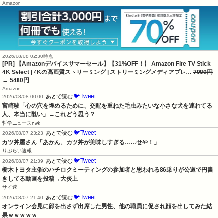
Amazon
2026/08/08 02:30時点
[PR] 【Amazonデバイスサマーセール】【31%OFF！】 Amazon Fire TV Stick
4K Select | 4Kの高画質ストリーミング | ストリーミングメディアプレ…
7980円
→ 5480円
Amazon
🐦Tweet
あとで読む
2026/08/08 00:00
宮崎駿「心の穴を埋めるために、交配を重ねた毛虫みたいな小さな犬を連れてる
人、本当に醜い」←これどう思う？
哲学ニュースnwk
🐦Tweet
あとで読む
2026/08/07 23:23
カツ丼屋さん「あかん、カツ丼が美味しすぎる……せや！」
りぷらい速報
🐦Tweet
あとで読む
2026/08/07 21:39
栃木トヨタ主催のハチロクミーティングの参加者と思われる86乗りが公道で円書
きしてる動画を投稿→大炎上
サイ速
🐦Tweet
あとで読む
2026/08/07 21:40
オンライン会見に顔を出さず出席した男性、他の職員に促され顔を出してみた結
果ｗｗｗｗｗ