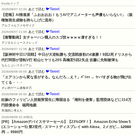
Kindleストア
🐦Tweet
あとで読む
2026/08/07 22:00
【悲報】AI推進派「ふおおおお！もうAIでアニメーターも声優もいらない!」（版
権無視生成物を誇らしげに流布）
アルファルファモザイク
🐦Tweet
あとで読む
2026/08/07 21:08
【衝撃動画】女チャーハン職人のスゴ技ｗｗｗｗ凄すぎる！！
デジタルニューススレッド
🐦Tweet
あとで読む
2026/08/07 21:08
【阪神対中日17回戦】中日が大逆転勝ち 交流戦後初の4連勝！9回2死ドリスから
代打阿部が逆転V打 松山ヒヤリも20S 髙橋宏5回2失点 佐藤に先制被弾も
なんじぇいスタジアム
🐦Tweet
あとで読む
2026/08/08 00:00
「エアコンから変な音がする。なんだろ…え？」ﾊﾟｼｬｯ → ヤバすぎる物が飛び出
てくる・・・
オレ的ゲーム速報＠刃
🐦Tweet
あとで読む
2026/08/08 00:00
妊娠のフィリピン人技能実習生に帰国迫る 「権利を侵害」監理団体などに314万
円賠償命令   福岡地裁
常識的に考えた
2026/08/08 02:30時点
[PR] 【Amazonデバイスサマーセール】【23%OFF！】 Amazon Echo Show 5
(エコーショー5) 第3世代 - スマートディスプレイ with Alexa、2メガピ…
12980
円
→ 9980円