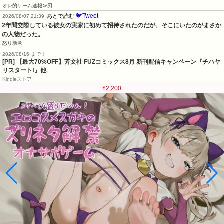
オレ的ゲーム速報＠刃
🐦Tweet
あとで読む
2026/08/07 21:39
2年間交際している彼女の実家に初めて招待されたのだが、そこにいたのがまさか
の人物だった。
怒り新党
2026/08/16 まで！
[PR] 【最大70%OFF】芳文社 FUZコミックス8月 新刊配信キャンペーン『チハヤ
リスタート!』他
Kindleストア
¥2,200