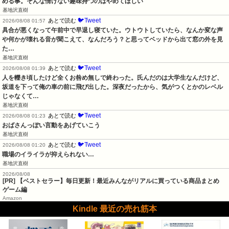
める事。そんな情けない趣味持つのはやめてほしい
基地沢直樹
🐦Tweet
あとで読む
2026/08/08 01:57
具合が悪くなって午前中で早退し寝ていた。ウトウトしていたら、なんか変な声
や何かが壊れる音が聞こえて、なんだろう？と思ってベッドから出て窓の外を見
た…
基地沢直樹
🐦Tweet
あとで読む
2026/08/08 01:39
人を轢き頃したけど全くお咎め無しで終わった。氏んだのは大学生なんだけど、
坂道を下って俺の車の前に飛び出した。深夜だったから、気がつくとかのレベル
じゃなくて…
基地沢直樹
🐦Tweet
あとで読む
2026/08/08 01:23
おばさんっぽい言動をあげていこう
基地沢直樹
🐦Tweet
あとで読む
2026/08/08 01:20
職場のイライラが抑えられない…
基地沢直樹
2026/08/08
[PR] 【ベストセラー】毎日更新！最近みんながリアルに買っている商品まとめ
ゲーム編
Amazon
Kindle 最近の売れ筋本