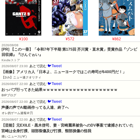
¥100
¥572
¥862
2026/08/08
[PR] 【この一冊】「令和7年下半期 第175回 芥川賞・直木賞」受賞作品『ゾンビ
回収婦』『けんぐゎい』
Kindleストア
🐦Tweet
あとで読む
2026/08/07 23:00
【画像】アメリカ人「日本よ、ニューヨークではこの寿司が6400円だ！」
【2ch】ニュー速クオリティ
🐦Tweet
あとで読む
2026/08/07 22:00
おっパブ行ってきた結果ｗｗｗｗｗｗｗｗｗｗｗｗｗｗｗｗｗｗｗｗ
BIPブログ
🐦Tweet
あとで読む
2026/08/07 22:00
声優の声でAI動画作ってる人達、終了へ
オレ的ゲーム速報＠刃
🐦Tweet
あとで読む
2026/08/07 22:00
【芸能】元EXILE・黒木啓司、妻・宮崎麗果被告へのDV事案で逮捕されていた　
宮崎は全身打撲、頭部裂傷及び打撲、頸部損傷の怪我
痛いニュース(ﾉ∀`)