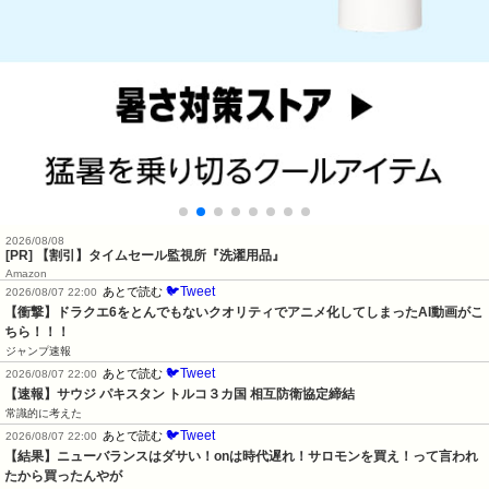
2026/08/08
[PR] 【割引】タイムセール監視所『洗濯用品』
Amazon
🐦Tweet
あとで読む
2026/08/07 22:00
【衝撃】ドラクエ6をとんでもないクオリティでアニメ化してしまったAI動画がこ
ちら！！！
ジャンプ速報
🐦Tweet
あとで読む
2026/08/07 22:00
【速報】サウジ パキスタン トルコ３カ国 相互防衛協定締結
常識的に考えた
🐦Tweet
あとで読む
2026/08/07 22:00
【結果】ニューバランスはダサい！onは時代遅れ！サロモンを買え！って言われ
たから買ったんやが