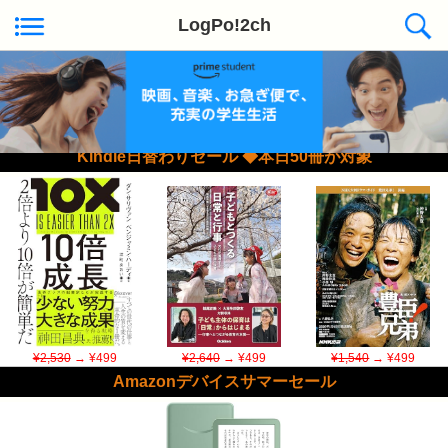
LogPo!2ch
Kindle日替わりセール ◆本日50冊が対象
¥2,530
→ ¥499
¥2,640
→ ¥499
¥1,540
→ ¥499
Amazonデバイスサマーセール