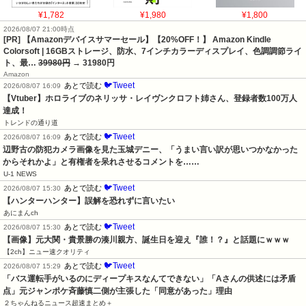
¥1,782
¥1,980
¥1,800
2026/08/07 21:00時点
[PR] 【Amazonデバイスサマーセール】【20%OFF！】 Amazon Kindle
Colorsoft | 16GBストレージ、防水、7インチカラーディスプレイ、色調調節ライ
ト、最…
39980円
→ 31980円
Amazon
🐦Tweet
あとで読む
2026/08/07 16:09
【Vtuber】ホロライブのネリッサ・レイヴンクロフト姉さん、登録者数100万人
達成！
トレンドの通り道
🐦Tweet
あとで読む
2026/08/07 16:09
辺野古の防犯カメラ画像を見た玉城デニー、「うまい言い訳が思いつかなかった
からそれかよ」と有権者を呆れさせるコメントを……
U-1 NEWS
🐦Tweet
あとで読む
2026/08/07 15:30
【ハンターハンター】誤解を恐れずに言いたい
あにまんch
🐦Tweet
あとで読む
2026/08/07 15:30
【画像】元大関・貴景勝の湊川親方、誕生日を迎え『誰！？』と話題にｗｗｗ
【2ch】ニュー速クオリティ
🐦Tweet
あとで読む
2026/08/07 15:29
「バス運転手がいるのにディープキスなんてできない」「Aさんの供述には矛盾
点」元ジャンポケ斉藤慎二側が主張した「同意があった」理由
２ちゃんねるニュース超速まとめ＋