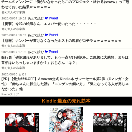
チームのメンバーに「俺がいなかったらこのプロジェクト終わるねwww」って思
わせておいた結果ｗｗｗｗｗｗ
働く大人の非常識
🐦Tweet
あとで読む
2026/08/07 19:02
【衝撃】令和の絵師さん、エスパー使いだった・・・・・・
働く大人の非常識
🐦Tweet
あとで読む
2026/08/07 18:02
【悲報】ナンバーが書けなくなったホストの現在がコチラｗｗｗｗｗｗｗｗ
働く大人の非常識
🐦Tweet
あとで読む
2026/08/07 17:02
銀行員「確認漏れがありまして、もう一点だけ確認を…ご親族に大統領、または
首相はいらっしゃいますか？」おじさん「は？」
働く大人の非常識
2026/08/20 まで！
[PR]
【最大65%OFF】Amazon公式 Kindle本 サマーセール第2弾（#マンガ・女
性）『赤ちゃんに転生した話』『ニンゲンの飼い方』『気になってる人が男じゃ
なかった』他
Kindleストア
Kindle 最近の売れ筋本