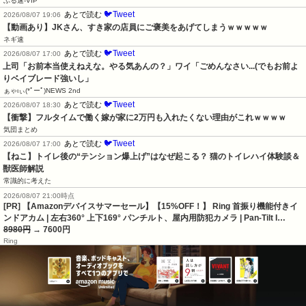
ぶる速-VIP
🐦Tweet
あとで読む
2026/08/07 19:06
【動画あり】JKさん、すき家の店員にご褒美をあげてしまうｗｗｗｗｗ
ネギ速
🐦Tweet
あとで読む
2026/08/07 17:00
上司「お前本当使えねえな。やる気あんの？」ワイ「ごめんなさい...(でもお前よ
りベイブレード強いし」
ぁゃιぃ(*ﾟーﾟ)NEWS 2nd
🐦Tweet
あとで読む
2026/08/07 18:30
【衝撃】フルタイムで働く嫁が家に2万円も入れたくない理由がこれｗｗｗｗ
気団まとめ
🐦Tweet
あとで読む
2026/08/07 17:00
【ねこ】トイレ後の“テンション爆上げ”はなぜ起こる？ 猫のトイレハイ体験談＆
獣医師解説
常識的に考えた
2026/08/07 21:00時点
[PR] 【Amazonデバイスサマーセール】【15%OFF！】 Ring 首振り機能付きイ
ンドアカム | 左右360° 上下169° パンチルト、屋内用防犯カメラ | Pan-Tilt I…
8980円
→ 7600円
Ring