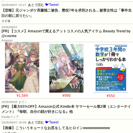
🐦Tweet
あとで読む
2026/08/07 15:27
【悲報】元ジャンポケ斉藤慎二被告、懲役7年を求刑される…被害女性は「事件当
日の前に戻りたい」
ネギ速
2026/08/07
[PR] 【コスメ】Amazonで買えるアットコスメの人気アイテム Beauty Trend by
@cosme
Amazon
¥1,584
¥990
¥550
2026/08/20 まで！
[PR]
【最大65%OFF】Amazon公式 Kindle本 サマーセール第2弾（エンターテイ
メント）『毎朝、自分の顔が好きになる』他
Kindleストア
🐦Tweet
あとで読む
2026/08/07 16:09
【画像】こういうキュートなお尻をしてるヒロインwwwwwwwwww