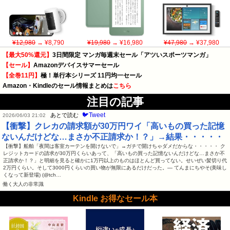
¥12,980
→ ¥8,790
¥19,980
→ ¥16,980
¥47,980
→ ¥37,980
【最大50%還元】
3日間限定 マンガ毎週末セール「アツいスポーツマンガ」
【セール】
Amazonデバイスサマーセール
【全巻11円】
極！単行本シリーズ 11円均一セール
Amazon・Kindleのセール情報まとめは
こちら
注目の記事
🐦Tweet
あとで読む
2026/06/03 21:02
【衝撃】クレカの請求額が30万円ワイ「高いもの買った記憶
ないんだけどな…まさか不正請求か！？」→結果・・・・・
【衝撃】船舶「夜間は客室カーテンを開けないで」→ガチで開けちゃダメだからな・・・・・ ク
レジットカードの請求が30万円くらいあって、「高いもの買った記憶ないんだけどな…まさか不
正請求か！？」と明細を見ると確かに1万円以上のものはほとんど買ってない。せいぜい髪切り代
2万円くらい。そして3000円くらいの買い物が無限にあるだけだった。— てんまにちやそ(美味し
くなって新登場) (@tch…
働く大人の非常識
Kindle お得なセール本