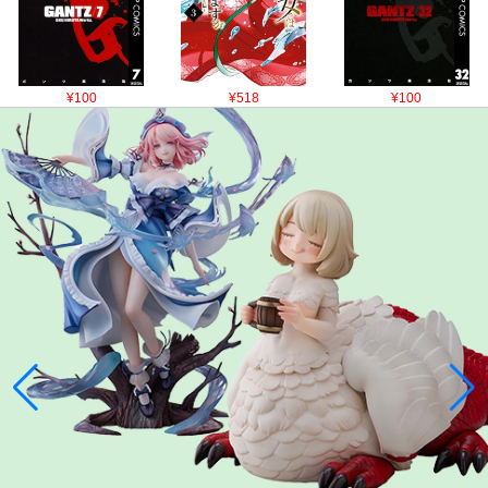
¥100
¥518
¥100