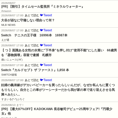
2026/08/07
[PR] 【割引】タイムセール監視所『ミネラルウォーター』
Amazon
🐦Tweet
あとで読む
2026/08/07 17:00
大谷が頑なに守備しない理由って何？
MLB NEWS
🐦Tweet
あとで読む
2026/08/07 17:00
Switch　テニスの王子様　16996本　16987本
えび通
🐦Tweet
あとで読む
2026/08/07 17:00
【 つ 】面識ある女性の水筒に"下半身"を押し付け"使用不能"にした疑い　66歳男
を「器物損壊」容疑で逮捕　札幌市
痛いニュース(ﾉ∀`)
🐦Tweet
あとで読む
2026/08/07 17:00
Switch『カルドセプト ザ ファースト』1,858 本
SWITCH速報
🐦Tweet
あとで読む
2026/08/07 17:00
妊婦の義弟嫁がデカいベビーカーを買ったらしいんだが、なぜか私んちに置くつ
もりらしい。自分とこの車がツーシーターだから我が家の車で送り迎えさせる気
満々みたい…
すまいる(^-^)ぶろぐ
2026/08/13 まで！
[PR] 【最大87%OFF】KADOKAWA 長谷敏司デビュー25周年フェア!『円環少
女』他