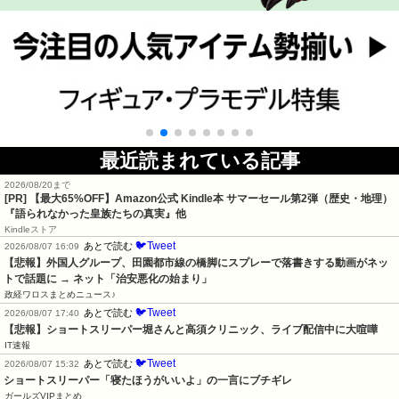
最近読まれている記事
2026/08/20まで
[PR]
【最大65%OFF】Amazon公式 Kindle本 サマーセール第2弾（歴史・地理）
『語られなかった皇族たちの真実』他
Kindleストア
🐦Tweet
あとで読む
2026/08/07 16:09
【悲報】外国人グループ、田園都市線の橋脚にスプレーで落書きする動画がネッ
トで話題に → ネット「治安悪化の始まり」
政経ワロスまとめニュース♪
🐦Tweet
あとで読む
2026/08/07 17:40
【悲報】ショートスリーパー堀さんと高須クリニック、ライブ配信中に大喧嘩
IT速報
🐦Tweet
あとで読む
2026/08/07 15:32
ショートスリーパー「寝たほうがいいよ」の一言にブチギレ
ガールズVIPまとめ