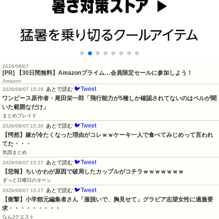
2026/08/07
[PR] 【30日間無料】Amazonプライム…会員限定セールに参加しよう！
Amazon
🐦Tweet
あとで読む
2026/08/07 15:29
ワンピース原作者・尾田栄一郎「飛行能力が5種しか確認されてないのはペルが聞
いた範囲なだけ」
まとめブレイド
🐦Tweet
あとで読む
2026/08/07 15:30
【愕然】嫁が冷たくなった理由がコレｗｗケーキ一人で食べてみじめって言われ
てた・・・
気団まとめ
🐦Tweet
あとで読む
2026/08/07 15:27
【悲報】ちいかわが原因で破局したカップルがコチラｗｗｗｗｗｗｗ
ずっと日曜日のターン
🐦Tweet
あとで読む
2026/08/07 15:27
【衝撃】小学館元編集者さん「服脱いで、胸見せて」グラビア志望女性に過激要
求・・・・・・・・・
なんJクエスト