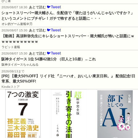
ぴこ速
🐦Tweet
あとで読む
2026/08/07 18:30
ショートスリーパー堀大輔さん、生配信で「寝たほうがいんじゃないですか？」
というコメントにブチギレ！ガチで怖すぎると話題に・・・
オレ的ゲーム速報＠刃
🐦Tweet
あとで読む
2026/08/07 15:30
【動画】高須幹弥先生にキレるショートスリーパー・堀大輔氏が怖いと話題にｗ
ｗｗｗｗｗｗｗｗｗｗ
ラビット速報
🐦Tweet
あとで読む
2026/08/07 15:30
阪神タイガース 1位 54勝42敗1分 （巨人と1G差）←これ
阪神タイガースちゃんねる
2026/08/13まで
[PR] 【最大50%OFF】リイド社 『ニーハオ、おいしい東京日和。』 配信記念!日
常系、最大50%OFF!
Kindleストア