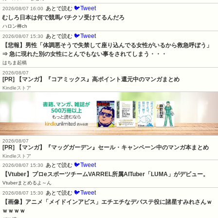
🐦Tweet
あとで読む
2026/08/07 16:00
むしろ日本は何で競馬バチクソ受けてるんだろ
ハロン棒ch
🐦Tweet
あとで読む
2026/08/07 15:30
【悲報】男性「体調悪そうで失禁して座り込んでる女性がいるから救急呼ぼう」
⇒ 急に現れた別の女性にとんでもない事をされてしまう・・・
はちま起稿
2026/08/07
[PR] 【マンガ】『コアミックス』高ポイント還元中のマンガまとめ
Kindleストア
2026/08/07
[PR] 【マンガ】『マッグガーデン』セール・キャンペーン中のマンガ本まとめ
Kindleストア
🐦Tweet
あとで読む
2026/08/07 15:30
【Vtuber】プロeスポーツチームVARREL所属AITuber「LUMA」がデビュー。
Vtuberまとめるよ～ん
🐦Tweet
あとで読む
2026/08/07 15:30
【画像】アニメ「メイドインアビス」エチエチなデバステ役に諸星すみれさんｗ
ｗｗｗｗ