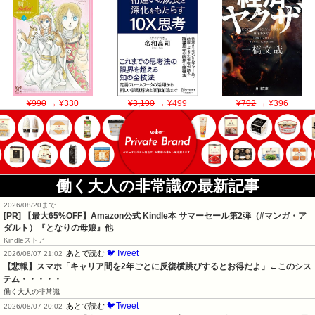
¥990
→ ¥330
¥3,190
→ ¥499
¥792
→ ¥396
働く大人の非常識の最新記事
2026/08/20まで
[PR]
【最大65%OFF】Amazon公式 Kindle本 サマーセール第2弾（#マンガ・ア
ダルト）『となりの母娘』他
Kindleストア
🐦Tweet
あとで読む
2026/08/07 21:02
【悲報】スマホ「キャリア間を2年ごとに反復横跳びするとお得だよ」←このシス
テム・・・・・
働く大人の非常識
🐦Tweet
あとで読む
2026/08/07 20:02