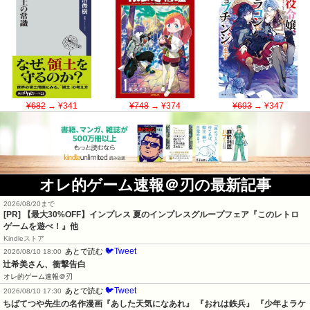
¥682
→ ¥341
¥748
→ ¥374
¥693
→ ¥347
オレ的ゲーム速報＠刃の最新記事
2026/08/20まで
[PR]
【最大30%OFF】インプレス 夏のインプレスグループフェア『このレトロ
ゲームを遊べ！』他
Kindleストア
🐦Tweet
あとで読む
2026/08/10 18:00
辻希美さん、衝撃告白
オレ的ゲーム速報＠刃
🐦Tweet
あとで読む
2026/08/10 17:30
ちばてつや先生の名作漫画『あした天気になあれ』 『おれは鉄兵』 『少年よラケ