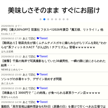
2026/08/31 まで！
[PR] 【最大30%OFF】双葉社 フタスペ!2026年夏②『魔王様、リトライ！』他
Kindleストア
🐦Tweet
あとで読む
2026/08/10 17:30
【動画あり】朝凪先生が描くムチムチメスガキに煽られながらリズムを刻む“わか
らせ”系フィットネスACT『がんばれ！チアリズム』登場ｗｗｗｗｗｗｗ
はちま起稿
🐦Tweet
あとで読む
2026/08/10 15:12
【衝撃】千葉の海岸で写真撮影をしていた38歳男性、一瞬の隙に波にさらわれた
結果・・・
NEWSまとめもりー
🐦Tweet
あとで読む
2026/08/10 15:00
ソシャゲの水着キャラ、デザイン攻めすぎ問題
あにまんch
🐦Tweet
あとで読む
2026/08/10 15:00
【画像あり】3000円で「この肉塊」が食べられる家系ラーメン店ｗｗｗｗｗ
投資ちゃんねる
🐦Tweet
あとで読む
2026/08/10 14:58
蓮舫氏「高市首相は歯科受診を8月6日（原爆の日）を避けて行くべきお立場では