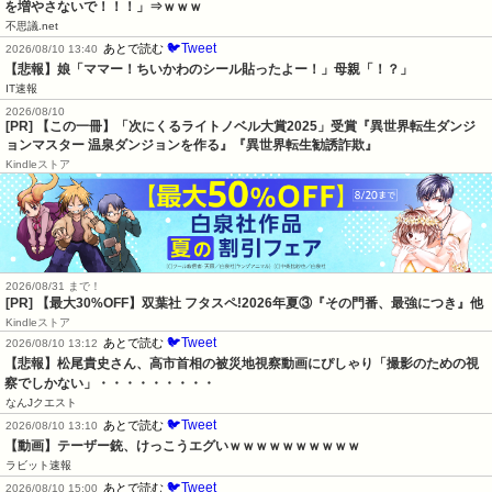
を増やさないで！！！」⇒ｗｗｗ
不思議.net
🐦Tweet
あとで読む
2026/08/10 13:40
【悲報】娘「ママー！ちいかわのシール貼ったよー！」母親「！？」
IT速報
2026/08/10
[PR] 【この一冊】「次にくるライトノベル大賞2025」受賞『異世界転生ダンジ
ョンマスター 温泉ダンジョンを作る』『異世界転生勧誘詐欺』
Kindleストア
2026/08/31 まで！
[PR] 【最大30%OFF】双葉社 フタスペ!2026年夏③『その門番、最強につき』他
Kindleストア
🐦Tweet
あとで読む
2026/08/10 13:12
【悲報】松尾貴史さん、高市首相の被災地視察動画にぴしゃり「撮影のための視
察でしかない」・・・・・・・・・
なんJクエスト
🐦Tweet
あとで読む
2026/08/10 13:10
【動画】テーザー銃、けっこうエグいｗｗｗｗｗｗｗｗｗｗ
ラビット速報
🐦Tweet
あとで読む
2026/08/10 15:00