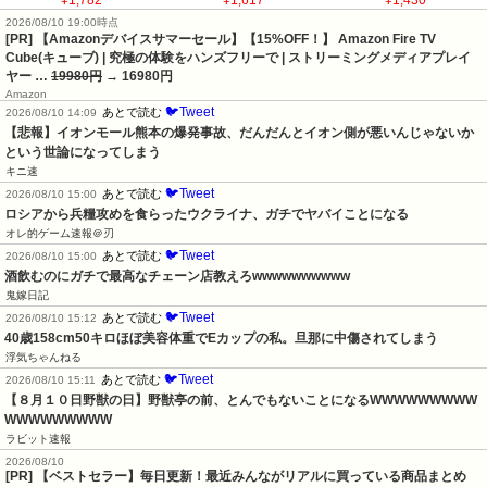
¥1,782
¥1,617
¥1,430
2026/08/10 19:00時点
[PR] 【Amazonデバイスサマーセール】【15%OFF！】 Amazon Fire TV
Cube(キューブ) | 究極の体験をハンズフリーで | ストリーミングメディアプレイ
ヤー …
19980円
→ 16980円
Amazon
🐦Tweet
あとで読む
2026/08/10 14:09
【悲報】イオンモール熊本の爆発事故、だんだんとイオン側が悪いんじゃないか
という世論になってしまう
キニ速
🐦Tweet
あとで読む
2026/08/10 15:00
ロシアから兵糧攻めを食らったウクライナ、ガチでヤバイことになる
オレ的ゲーム速報＠刃
🐦Tweet
あとで読む
2026/08/10 15:00
酒飲むのにガチで最高なチェーン店教えろwwwwwwwwww
鬼嫁日記
🐦Tweet
あとで読む
2026/08/10 15:12
40歳158cm50キロほぼ美容体重でEカップの私。旦那に中傷されてしまう
浮気ちゃんねる
🐦Tweet
あとで読む
2026/08/10 15:11
【８月１０日野獣の日】野獣亭の前、とんでもないことになるWWWWWWWWW
WWWWWWWWW
ラビット速報
2026/08/10
[PR] 【ベストセラー】毎日更新！最近みんながリアルに買っている商品まとめ