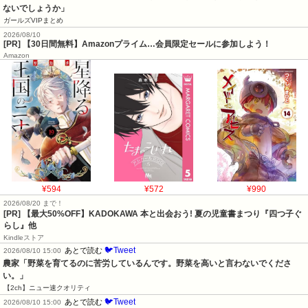
ないでしょうか」
ガールズVIPまとめ
2026/08/10
[PR] 【30日間無料】Amazonプライム…会員限定セールに参加しよう！
Amazon
¥594
¥572
¥990
2026/08/20 まで！
[PR]
【最大50%OFF】KADOKAWA 本と出会おう! 夏の児童書まつり『四つ子ぐ
らし』他
Kindleストア
🐦Tweet
あとで読む
2026/08/10 15:00
農家「野菜を育てるのに苦労しているんです。野菜を高いと言わないでくださ
い。」
【2ch】ニュー速クオリティ
🐦Tweet
あとで読む
2026/08/10 15:00