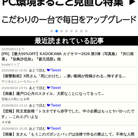
最近読まれている記事
2026/08/13まで
[PR]
【最大50%OFF】KADOKAWA カドサマー2026 第3弾（写真集）『井口裕
香』『似鳥沙也加』『森元流那』他
Kindleストア
🐦Tweet
あとで読む
2026/08/10 15:52
【衝撃動画】X民さん「死にかけた」→凄い動画が投稿される…怖すぎる…
デジタルニューススレッド
🐦Tweet
あとで読む
2026/08/10 15:51
【画像】瀬戸口心月のスタイル、大変なことになってるって...
芸能人の気になる噂
🐦Tweet
あとで読む
2026/08/10 13:12
【悲報】民主党政権「トヨタですら赤字でした、中小企業はもっとヤバかったで
す」←これエグいよな
ネギ速
🐦Tweet
あとで読む
2026/08/10 15:35
【画像】女さん「もうこのズボンとバッグは法律で作るの禁止して。不幸な人間