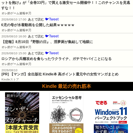
ットを抱け』が「全巻33円」で買える激安セール開催中！！このチャンスを見逃
すな！！
オレ的ゲーム速報＠刃
🐦Tweet
あとで読む
2026/08/10 17:00
6児の母が水着動画を公開した結果ｗｗｗｗｗ
オレ的ゲーム速報＠刃
🐦Tweet
あとで読む
2026/08/10 16:00
【悲報】8月10日『野獣の日』、淫夢厨が集結して地獄に
オレ的ゲーム速報＠刃
🐦Tweet
あとで読む
2026/08/10 15:00
ロシアから兵糧攻めを食らったウクライナ、ガチでヤバイことになる
オレ的ゲーム速報＠刃
2026/08/10
[PR] 【マンガ】全出版社 Kindle本 高ポイント還元中の女性マンガまとめ
Kindleストア
Kindle 最近の売れ筋本