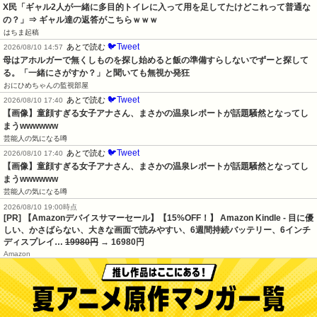
X民「ギャル2人が一緒に多目的トイレに入って用を足してたけどこれって普通な
の？」⇒ ギャル達の返答がこちらｗｗｗ
はちま起稿
🐦Tweet
あとで読む
2026/08/10 14:57
母はアホルガーで無くしものを探し始めると飯の準備すらしないでずーと探して
る。「一緒にさがすか？」と聞いても無視か発狂
おにひめちゃんの監視部屋
🐦Tweet
あとで読む
2026/08/10 17:40
【画像】童顔すぎる女子アナさん、まさかの温泉レポートが話題騒然となってし
まうwwwwww
芸能人の気になる噂
🐦Tweet
あとで読む
2026/08/10 17:40
【画像】童顔すぎる女子アナさん、まさかの温泉レポートが話題騒然となってし
まうwwwwww
芸能人の気になる噂
2026/08/10 19:00時点
[PR] 【Amazonデバイスサマーセール】【15%OFF！】 Amazon Kindle - 目に優
しい、かさばらない、大きな画面で読みやすい、6週間持続バッテリー、6インチ
ディスプレイ…
19980円
→ 16980円
Amazon