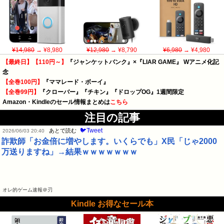
¥14,980
→ ¥8,980
¥12,980
→ ¥8,790
¥6,980
→ ¥4,980
【最終日】【110円～】
『ジャンケットバンク』×『LIAR GAME』 Wアニメ化記
念
【全巻100円】
『ママレード・ボーイ』
【全巻99円】
『クローバー』『チキン』『ドロップOG』1週間限定
Amazon・Kindleのセール情報まとめは
こちら
注目の記事
🐦Tweet
あとで読む
2026/06/03 20:40
詐欺師「お金倍に増やします。いくらでも」X民「じゃ2000
万送りますね」→結果ｗｗｗｗｗｗｗ
オレ的ゲーム速報＠刃
Kindle お得なセール本