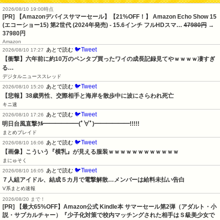
2026/08/10 19:00時点
[PR] 【Amazonデバイスサマーセール】【21%OFF！】 Amazon Echo Show 15
(エコーショー15) 第2世代 (2024年発売) - 15.6インチ フルHDスマ…
47980円
→
37980円
Amazon
🐦Tweet
あとで読む
2026/08/10 17:27
【衝撃】六年前に約10万のペンタブ買ったワイの成長記録見てやｗｗｗｗ凄すぎ
る…
デジタルニューススレッド
🐦Tweet
あとで読む
2026/08/10 15:20
【悲報】38歳男性、交際相手と海岸を散歩中に波にさらわれ死亡
キニ速
🐦Tweet
あとで読む
2026/08/10 17:26
明日台風直撃ｸﾙ━━━━━━(ﾟ∀ﾟ)━━━━━━!!!!!
まとめブレイド
🐦Tweet
あとで読む
2026/08/10 16:06
【画像】こういう『横乳』が見える服装ｗｗｗｗｗｗｗｗｗｗｗｗ
まにゅそく
🐦Tweet
あとで読む
2026/08/10 16:05
７人組アイドル、結成５カ月で電撃解散…メンバーは給料未払い告白
V系まとめ速報
2026/08/20 まで！
[PR]
【最大65%OFF】Amazon公式 Kindle本 サマーセール第2弾（アダルト・小
説・サブカルチャー）『少子化対策で校内マッチングされた相手はＳ級美少女で