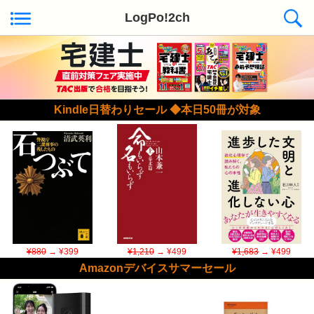
LogPo!2ch
Kindle日替わりセール ◆本日50冊が対象
¥880
→ ¥399
¥1,210
→ ¥499
¥1,683
→ ¥499
Amazonデバイスサマーセール