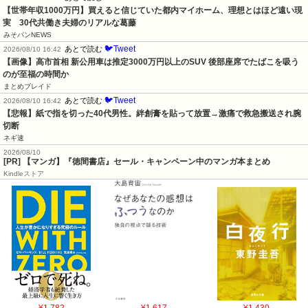
【世帯年収1000万円】買えると信じていた都内マイホーム、理想とはほど遠い現
実　30代共働き夫婦のリアルな葛藤
みそパンNEWS
🐦Tweet
あとで読む
2026/08/10 16:42
【画像】高市首相 新公用車は推定3000万円以上のSUV 後部座席でたばこを吸う
のが至福の時間か
まとめブレイド
🐦Tweet
あとで読む
2026/08/10 16:42
【悲報】紙で指を切った40代男性。絆創膏を貼って放置→激痛で救急搬送され腕
切断
ネギ速
2026/08/10
[PR] 【マンガ】『徳間書店』セール・キャンペーン中のマンガ本まとめ
Kindleストア