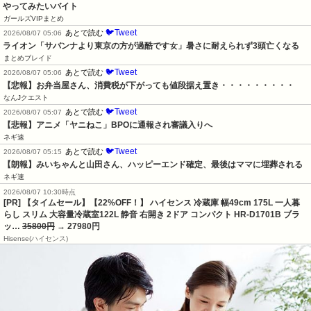
やってみたいバイト
ガールズVIPまとめ
🐦Tweet
あとで読む
2026/08/07 05:06
ライオン「サバンナより東京の方が過酷です女」暑さに耐えられず3頭亡くなる
まとめブレイド
🐦Tweet
あとで読む
2026/08/07 05:06
【悲報】お弁当屋さん、消費税が下がっても値段据え置き・・・・・・・・・
なんJクエスト
🐦Tweet
あとで読む
2026/08/07 05:07
【悲報】アニメ「ヤニねこ」BPOに通報され審議入りへ
ネギ速
🐦Tweet
あとで読む
2026/08/07 05:15
【朗報】みいちゃんと山田さん、ハッピーエンド確定、最後はママに埋葬される
ネギ速
2026/08/07 10:30時点
[PR] 【タイムセール】【22%OFF！】 ハイセンス 冷蔵庫 幅49cm 175L 一人暮
らし スリム 大容量冷蔵室122L 静音 右開き 2ドア コンパクト HR-D1701B ブラ
ッ…
35800円
→ 27980円
Hisense(ハイセンス)