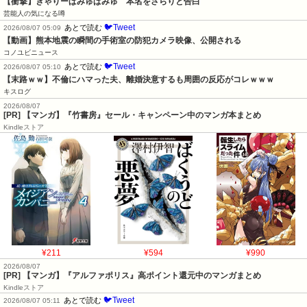
【衝撃】きゃりーぱみゅぱみゅ　本名をさらりと告白
芸能人の気になる噂
🐦Tweet
あとで読む
2026/08/07 05:09
【動画】熊本地震の瞬間の手術室の防犯カメラ映像、公開される
コノユビニュース
🐦Tweet
あとで読む
2026/08/07 05:10
【末路ｗｗ】不倫にハマった夫、離婚決意するも周囲の反応がコレｗｗｗ
キスログ
2026/08/07
[PR] 【マンガ】『竹書房』セール・キャンペーン中のマンガ本まとめ
Kindleストア
¥211
¥594
¥990
2026/08/07
[PR] 【マンガ】『アルファポリス』高ポイント還元中のマンガまとめ
Kindleストア
🐦Tweet
あとで読む
2026/08/07 05:11