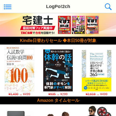
LogPo!2ch
Kindle日替わりセール ◆本日50冊が対象
¥1,430
→ ¥499
¥935
→ ¥299
¥2,618
→ ¥499
Amazon タイムセール