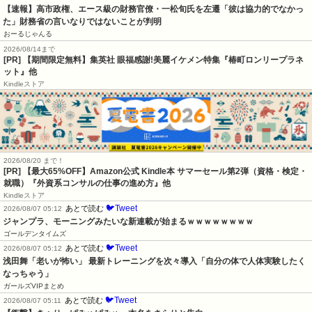
【速報】高市政権、エース級の財務官僚・一松旬氏を左遷「彼は協力的でなかっ
た」財務省の言いなりではないことが判明
おーるじゃんる
2026/08/14まで
[PR] 【期間限定無料】集英社 眼福感謝!美麗イケメン特集『椿町ロンリープラネ
ット』他
Kindleストア
2026/08/20 まで！
[PR]
【最大65%OFF】Amazon公式 Kindle本 サマーセール第2弾（資格・検定・
就職）『外資系コンサルの仕事の進め方』他
Kindleストア
🐦Tweet
あとで読む
2026/08/07 05:12
ジャンプラ、モーニングみたいな新連載が始まるｗｗｗｗｗｗｗｗ
ゴールデンタイムズ
🐦Tweet
あとで読む
2026/08/07 05:12
浅田舞「老いが怖い」 最新トレーニングを次々導入「自分の体で人体実験したく
なっちゃう」
ガールズVIPまとめ
🐦Tweet
あとで読む
2026/08/07 05:11