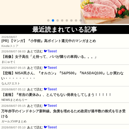
最近読まれている記事
2026/08/07
[PR] 【マンガ】『小学館』高ポイント還元中のマンガまとめ
Kindleストア
🐦Tweet
あとで読む
2026/08/07 08:03
【画像】女子高生「え待って、パパが隣りの車両いる。。。」
まにゅそく
🐦Tweet
あとで読む
2026/08/07 05:15
【悲報】NISA民さん、『オルカン』『S&P500』『NASDAQ100』しか買わな
い・・・・・・・・・
なんJクエスト
🐦Tweet
あとで読む
2026/08/07 05:12
【速報】『有吉の夏休み』、とんでもない発表をしてしまう！！！！！
NEWSまとめもりー
🐦Tweet
あとで読む
2026/08/07 05:15
万年赤字のインドネシア新幹線。負債を埋めるため政府が過半数の株式を引き受
ける
ガールズVIPまとめ
🐦Tweet
あとで読む
2026/08/07 05:10