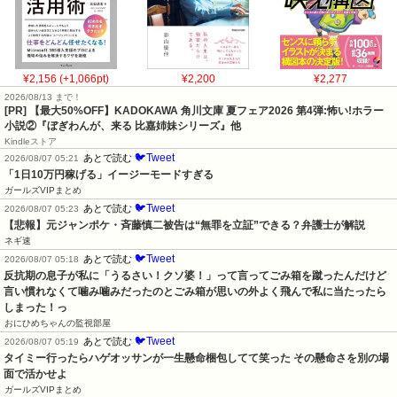
¥2,156 (+1,066pt)
¥2,200
¥2,277
2026/08/13 まで！
[PR] 【最大50%OFF】KADOKAWA 角川文庫 夏フェア2026 第4弾:怖い!ホラー
小説②『ぼぎわんが、来る 比嘉姉妹シリーズ』他
Kindleストア
🐦Tweet
あとで読む
2026/08/07 05:21
「1日10万円稼げる」イージーモードすぎる
ガールズVIPまとめ
🐦Tweet
あとで読む
2026/08/07 05:23
【悲報】元ジャンポケ・斉藤慎二被告は“無罪を立証”できる？弁護士が解説
ネギ速
🐦Tweet
あとで読む
2026/08/07 05:18
反抗期の息子が私に「うるさい！クソ婆！」って言ってごみ箱を蹴ったんだけど
言い慣れなくて噛み噛みだったのとごみ箱が思いの外よく飛んで私に当たったら
しまった！っ
おにひめちゃんの監視部屋
🐦Tweet
あとで読む
2026/08/07 05:19
タイミー行ったらハゲオッサンが一生懸命梱包してて笑った その懸命さを別の場
面で活かせよ
ガールズVIPまとめ