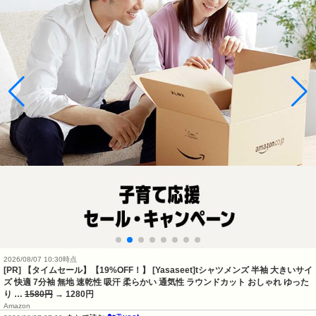
2026/08/07 10:30時点
[PR] 【タイムセール】【19%OFF！】 [Yasaseet]tシャツメンズ 半袖 大きいサイ
ズ 快適 7分袖 無地 速乾性 吸汗 柔らかい 通気性 ラウンドカット おしゃれ ゆった
り …
1580円
→ 1280円
Amazon