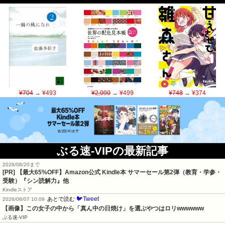
¥704
→ ¥493
¥2,090
→ ¥499
¥748
→ ¥374
ぶる速-VIPの最新記事
2026/08/20まで
[PR]
【最大65%OFF】Amazon公式 Kindle本 サマーセール第2弾（教育・学参・
受験）『シン読解力』他
Kindleストア
🐦Tweet
あとで読む
2026/08/07 10:09
【画像】この女子の中から「真ん中の日焼け」を選ぶやつはロリwwwwww
ぶる速-VIP