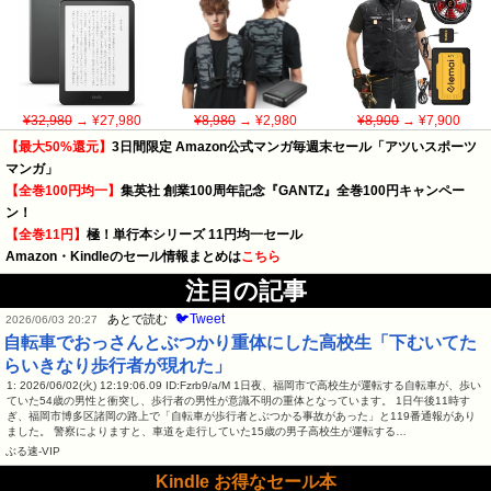
¥32,980
→ ¥27,980
¥8,980
→ ¥2,980
¥8,900
→ ¥7,900
【最大50%還元】
3日間限定 Amazon公式マンガ毎週末セール「アツいスポーツ
マンガ」
【全巻100円均一】
集英社 創業100周年記念『GANTZ』全巻100円キャンペー
ン！
【全巻11円】
極！単行本シリーズ 11円均一セール
Amazon・Kindleのセール情報まとめは
こちら
注目の記事
🐦Tweet
あとで読む
2026/06/03 20:27
自転車でおっさんとぶつかり重体にした高校生「下むいてた
らいきなり歩行者が現れた」
1: 2026/06/02(火) 12:19:06.09 ID:Fzrb9/a/M 1日夜、福岡市で高校生が運転する自転車が、歩い
ていた54歳の男性と衝突し、歩行者の男性が意識不明の重体となっています。 1日午後11時す
ぎ、福岡市博多区諸岡の路上で「自転車が歩行者とぶつかる事故があった」と119番通報があり
ました。 警察によりますと、車道を走行していた15歳の男子高校生が運転する…
ぶる速-VIP
Kindle お得なセール本