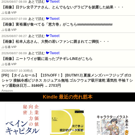
🐦Tweet
あとで読む
2026/08/07 08:09
【画像】日テレ女子アナさん、とんでもないグラビアを披露した結果・・・
ぶる速-VIP
🐦Tweet
あとで読む
2026/08/07 07:09
【画像】富裕層が食べてる「恵方巻」がこちらwwwwwwwwwwwww
ぶる速-VIP
🐦Tweet
あとで読む
2026/08/07 06:27
【画像】松本人志さん、大勢の若いファンに囲まれてご満悦・・・
ぶる速-VIP
🐦Tweet
あとで読む
2026/08/07 06:09
【画像】ニートワイが親に送ったブチギレLINEがこちら
ぶる速-VIP
2026/08/07 10:30時点
[PR] 【タイムセール】【15%OFF！】 [BUTMYJ] 夏服メンズハーフジップ ポロ
シャツ 接触冷感ビジネス カジュアル無地 ゴルフウェア吸汗速乾 通気性 半袖 T シ
ャツ通勤休日万…
3180円
→ 2703円
Amazon
Kindle 最近の売れ筋本