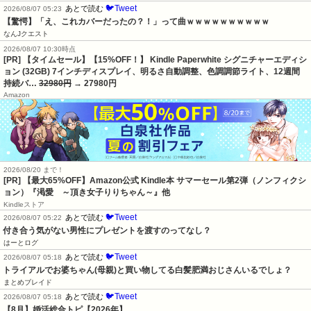
🐦Tweet
あとで読む
2026/08/07 05:23
【驚愕】「え、これカバーだったの？！」って曲ｗｗｗｗｗｗｗｗｗｗ
なんJクエスト
2026/08/07 10:30時点
[PR] 【タイムセール】【15%OFF！】 Kindle Paperwhite シグニチャーエディシ
ョン (32GB) 7インチディスプレイ、明るさ自動調整、色調調節ライト、12週間
持続バ…
32980円
→ 27980円
Amazon
2026/08/20 まで！
[PR]
【最大65%OFF】Amazon公式 Kindle本 サマーセール第2弾（ノンフィクシ
ョン）『渇愛 ～頂き女子りりちゃん～』他
Kindleストア
🐦Tweet
あとで読む
2026/08/07 05:22
付き合う気がない男性にプレゼントを渡すのってなし？
はーとログ
🐦Tweet
あとで読む
2026/08/07 05:18
トライアルでお婆ちゃん(母親)と買い物してる白髪肥満おじさんいるでしょ？
まとめブレイド
🐦Tweet
あとで読む
2026/08/07 05:18
【8月】婚活総合トピ【2026年】