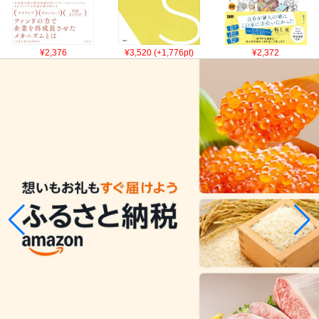
¥2,376
¥3,520 (+1,776pt)
¥2,372