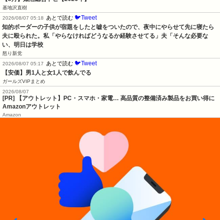
基地沢直樹
🐦Tweet
あとで読む
2026/08/07 05:18
知的ボーダーの子供が宿題をしたと嘘をついたので、夜中にやらせて先に寝たら
夫に殴られた。私「やらなければどうなるか経験させてる」夫「そんな必要な
い、明日は学校
怒り新党
🐦Tweet
あとで読む
2026/08/07 05:17
【安価】男1人と女1人で飲んでる
ガールズVIPまとめ
2026/08/07
[PR] 【アウトレット】PC・スマホ・家電… 高品質の整備済み製品をお買い得に
Amazonアウトレット
Amazon