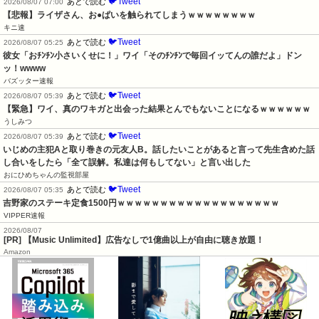
🐦Tweet
あとで読む
2026/08/07 07:00
【悲報】ライザさん、お●ぱいを触られてしまうｗｗｗｗｗｗｗｗ
キニ速
🐦Tweet
あとで読む
2026/08/07 05:25
彼女「おﾁﾝﾁﾝ小さいくせに！」ワイ「そのﾁﾝﾁﾝで毎回イッてんの誰だよ」ドン
ッ！wwww
バズッター速報
🐦Tweet
あとで読む
2026/08/07 05:39
【緊急】ワイ、真のワキガと出会った結果とんでもないことになるｗｗｗｗｗｗ
うしみつ
🐦Tweet
あとで読む
2026/08/07 05:39
いじめの主犯Aと取り巻きの元友人B。話したいことがあると言って先生含めた話
し合いをしたら「全て誤解。私達は何もしてない」と言い出した
おにひめちゃんの監視部屋
🐦Tweet
あとで読む
2026/08/07 05:35
吉野家のステーキ定食1500円ｗｗｗｗｗｗｗｗｗｗｗｗｗｗｗｗｗｗｗ
VIPPER速報
2026/08/07
[PR] 【Music Unlimited】広告なしで1億曲以上が自由に聴き放題！
Amazon