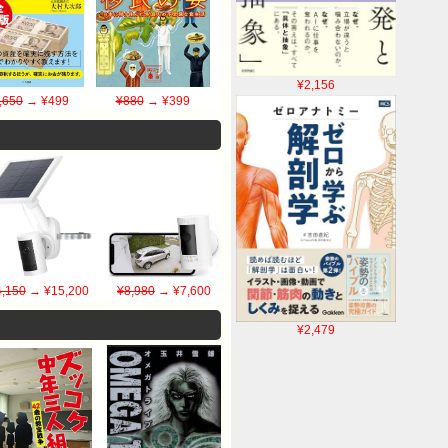
¥2,156
,650
→ ¥499
¥880
→ ¥399
,150
→ ¥15,200
¥8,980
→ ¥7,600
¥2,479