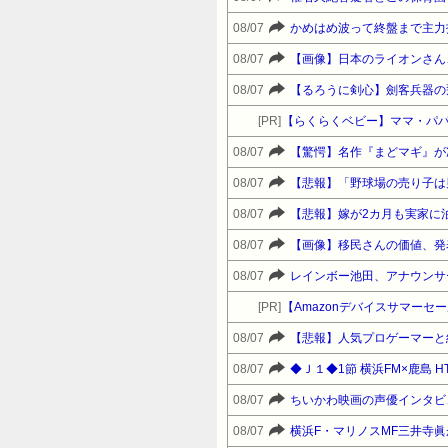
08/07
かめはめ波って終盤まで主力
08/07
【画像】日本のライオンさん
08/07
【るろうに剣心】劍客兵器の
[PR]
【らくらくベビー】ママ・パパ
08/07
08/07
【悲報】「野球場の売り子は
08/07
【悲報】嫁が2カ月も実家に
08/07
【画像】移民さんの価値、発
08/07
レインボー池田、アナウンサ
[PR]
08/07
【悲報】人気プロゲーマーと
08/07
◆Ｊ１◆1節 横浜FM×鹿島 H
08/07
ちいかわ映画の声優インタビ
08/07