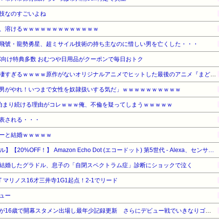
技なのすごいよね
、溶けるｗｗｗｗｗｗｗｗｗｗｗｗｗ
飛號・龍勢勇星、超ミサイル技術の持ち主なのに惜しい男を亡くした・・・
向け特典多数 おむつや日用品がクーポンで毎日おトク
【驚愕】名作『まどマギ』が凄すぎるｗｗｗｗ原作がないオリジナルアニメでヒットした最後のアニメ『まどマギ』（2011）を最後にヒットなし…もしかして…
男がやれ！いつまで女性を奴隷扱いする気だ」ｗｗｗｗｗｗｗｗｗｗ
泊まり続ける理由がコレｗｗｗ俺、不倫を疑ってしまうｗｗｗｗｗ
表される・・・
ーと結婚ｗｗｗｗｗ
【Amazonデバイスサマーセール】【20%OFF！】 Amazon Echo Dot (エコードット) 第5世代 - Alexa、センサー搭載、鮮やかなサウンド｜グレーシャーホワイト
結婚したグラドル、息子の「自閉スペクトラム症」診断にショックで泣く
T マリノス16才三井寺1G1起点！2-1でリード
ュー
横浜F・マリノスMF三井寺眞が16歳で開幕スタメン出場し最年少記録更新 さらにデビュー戦でいきなりゴール