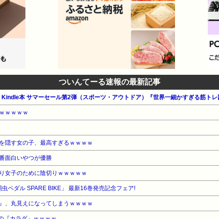
ついんてーる速報の最新記事
公式 Kindle本 サマーセール第2弾（スポーツ・アウトドア）『世界一細かすぎる筋ト
ｗｗｗｗｗ
を隠す女の子、最高すぎるｗｗｗｗ
番面白いやつが優勝
り女子のために陰切りｗｗｗｗｗ
虫ペダル SPARE BIKE」 最新16巻発売記念フェア!
』、丸見えになってしまうｗｗｗｗ
婚の『カラダ』ｗｗｗｗ