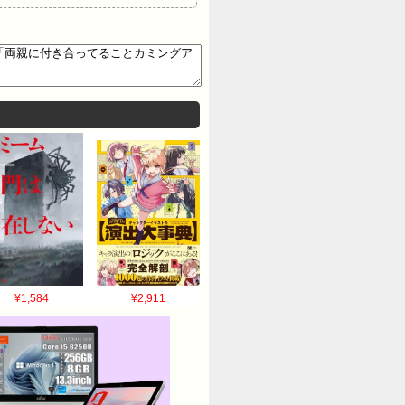
¥1,584
¥2,911