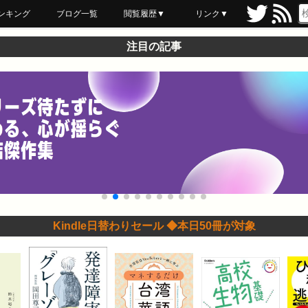
ンキング
ブログ一覧
閲覧履歴▼
リンク▼
ブックマーク
最近読んだ
あとで読む
ネットスーパー
飲食店舗用品
セール情報
注目の記事
Kindle日替わりセール ◆本日50冊が対象