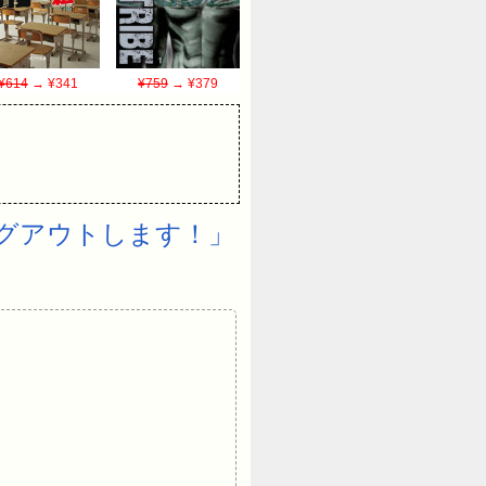
¥614
→ ¥341
¥759
→ ¥379
グアウトします！」