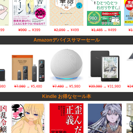
99
¥990
→ ¥399
¥2,090
→ ¥499
¥1,485
→ ¥499
¥1
Amazonデバイスサマーセール
980
¥7,980
→ ¥5,480
¥7,480
→ ¥5,980
¥39,980
→ ¥31,980
¥24
Kindle お得なセール本