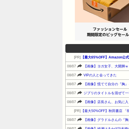
[PR]
【最大65%OFF】Amazon
08/07
【画像】ヨガ女子、大開脚ｗ
08/07
VIPの人と会ってきた
08/07
【画像】慌てて自分の『胸』
08/07
ジブリのタイトルを混ぜて一
08/07
【画像】店長さん、お気に入
[PR]
【最大50%OFF】秋田書店 「弱
08/07
【画像】グラドルさんの『胸
08/07
【画像】綾瀬はるか(43)未