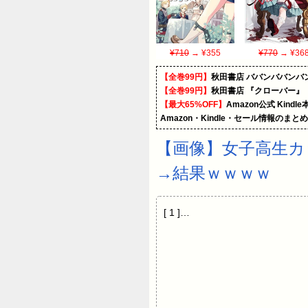
¥710
→ ¥355
¥770
→ ¥36
【全巻99円】
秋田書店 ババンババンバ
【全巻99円】
秋田書店 『クローバー』
【最大65%OFF】
Amazon公式 Kind
Amazon・Kindle・セール情報のまと
【画像】女子高生
→結果ｗｗｗｗ
[ 1 ]…