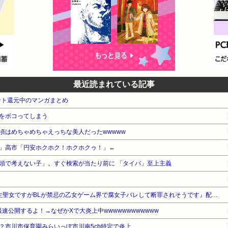
最近読まれている記事
ント還元中のマンガまとめ
をボコってしまう
頃はめちゃめちゃえっちな美人だったwwwww
」高市「円安ホクホク！ホクホクゥ！」←
頭で考えない子」。すぐ検索が当たり前に 「タイパ」至上主義
【期間限定無料】小学館 『転生聖女ですがBLが禁忌の乙女ゲーム界で腐女子バレして断罪されそうです』配信フェア
最速公開するよ！→なぜかXで大炎上中wwwwwwwwwwww
？市川市保育園みらいっぽ市川南5ch特定で炎上