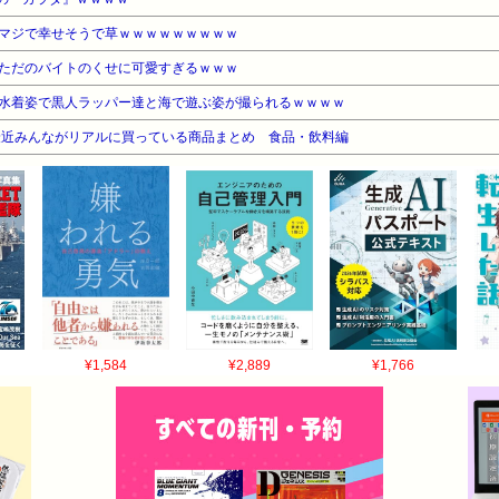
マジで幸せそうで草ｗｗｗｗｗｗｗｗｗ
ただのバイトのくせに可愛すぎるｗｗｗ
水着姿で黒人ラッパー達と海で遊ぶ姿が撮られるｗｗｗｗ
最近みんながリアルに買っている商品まとめ 食品・飲料編
¥1,584
¥2,889
¥1,766