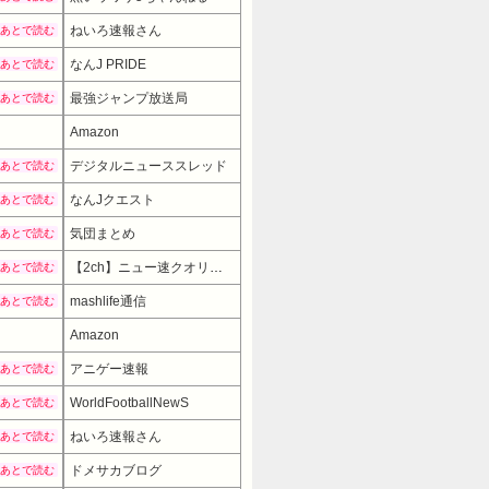
ねいろ速報さん
あとで読む
なんJ PRIDE
あとで読む
最強ジャンプ放送局
あとで読む
Amazon
デジタルニューススレッド
あとで読む
なんJクエスト
あとで読む
気団まとめ
あとで読む
【2ch】ニュー速クオリティ
あとで読む
mashlife通信
あとで読む
Amazon
7480円
→ 5980円 （00:01時点）
アニゲー速報
あとで読む
WorldFootballNewS
あとで読む
ねいろ速報さん
あとで読む
ドメサカブログ
あとで読む