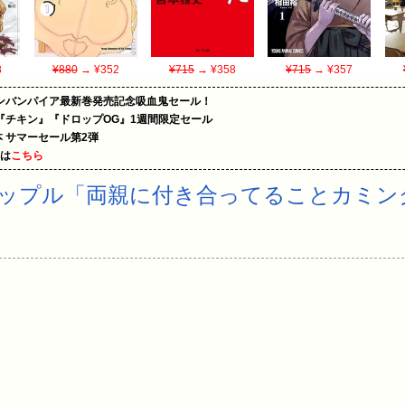
8
¥880
→ ¥352
¥715
→ ¥358
¥715
→ ¥357
ンバンパイア最新巻発売記念吸血鬼セール！
『チキン』『ドロップOG』1週間限定セール
le本 サマーセール第2弾
めは
こちら
カップル「両親に付き合ってることカミン