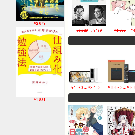
¥2,673
¥1,320
→ ¥499
¥1,650
→ ¥4
¥4,980
→ ¥3,460
¥19,980
→ ¥16,
¥1,881