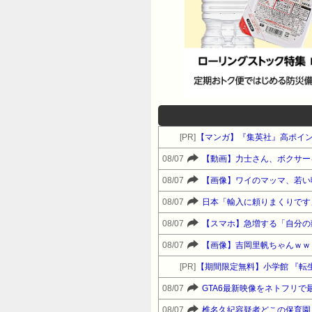
[PR]
【マンガ】『集英社』高ポイ
08/07
【動画】力士さん、ボクサー
08/07
【画像】ワイのマッマ、若い
08/07
日本「輸入に頼りまくりです
08/07
【スマホ】急増する「自分の
08/07
【画像】吉岡里帆ちゃんｗｗ
[PR]
08/07
GTA6最新映像をネトフリで
08/07
椎名久紀容疑者どこの保育園