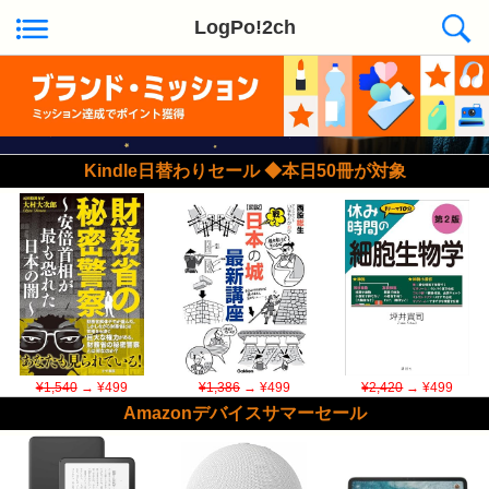
LogPo!2ch
Kindle日替わりセール ◆本日50冊が対象
¥1,540
→ ¥499
¥1,386
→ ¥499
¥2,420
→ ¥499
Amazonデバイスサマーセール