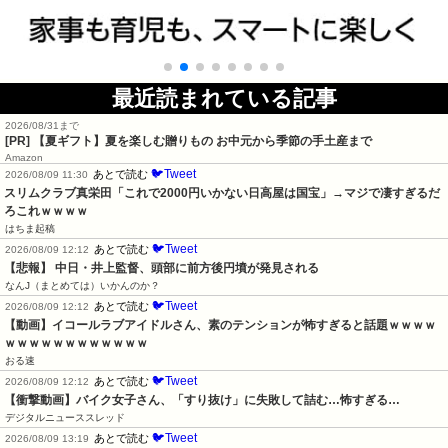
最近読まれている記事
2026/08/31まで
[PR]
【夏ギフト】夏を楽しむ贈りもの お中元から季節の手土産まで
Amazon
🐦Tweet
あとで読む
2026/08/09 11:30
スリムクラブ真栄田「これで2000円いかない日高屋は国宝」→マジで凄すぎるだ
ろこれｗｗｗｗ
はちま起稿
🐦Tweet
あとで読む
2026/08/09 12:12
【悲報】 中日・井上監督、頭部に前方後円墳が発見される
なんJ（まとめては）いかんのか？
🐦Tweet
あとで読む
2026/08/09 12:12
【動画】イコールラブアイドルさん、素のテンションが怖すぎると話題ｗｗｗｗ
ｗｗｗｗｗｗｗｗｗｗｗｗ
おる速
🐦Tweet
あとで読む
2026/08/09 12:12
【衝撃動画】バイク女子さん、「すり抜け」に失敗して詰む…怖すぎる…
デジタルニューススレッド
🐦Tweet
あとで読む
2026/08/09 13:19