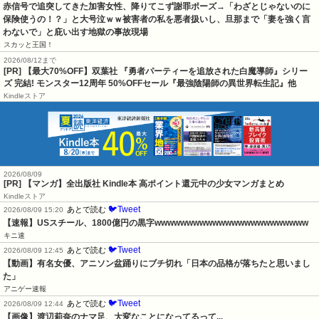
赤信号で追突してきた加害女性、降りてこず謝罪ポーズ→「わざとじゃないのに
保険使うの！？」と大号泣ｗｗ被害者の私を悪者扱いし、旦那まで「妻を強く言
わないで」と庇い出す地獄の事故現場
スカッと王国！
2026/08/12まで
[PR] 【最大70%OFF】双葉社 『勇者パーティーを追放された白魔導師』シリー
ズ 完結! モンスター12周年 50%OFFセール『最強陰陽師の異世界転生記』他
Kindleストア
2026/08/09
[PR] 【マンガ】全出版社 Kindle本 高ポイント還元中の少女マンガまとめ
Kindleストア
🐦Tweet
あとで読む
2026/08/09 15:20
【速報】USスチール、1800億円の黒字wwwwwwwwwwwwwwwwwwwwwwww
キニ速
🐦Tweet
あとで読む
2026/08/09 12:45
【動画】有名女優、アニソン盆踊りにブチ切れ「日本の品格が落ちたと思いまし
た」
アニゲー速報
🐦Tweet
あとで読む
2026/08/09 12:44
【画像】渡辺莉奈のナマ足、大変なことになってるって...