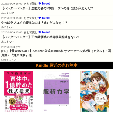
🐦Tweet
あとで読む
2026/08/09 16:00
【ハンターハンター】念能力者の5本指、ジンの他に誰が入るんだ？
あにまんch
🐦Tweet
あとで読む
2026/08/09 15:30
やっぱラブコメで最強なのは『妹』だよなぁ！？
あにまんch
🐦Tweet
あとで読む
2026/08/09 15:00
【ハンターハンター】王位継承戦の準備格差酷過ぎない？
あにまんch
2026/08/20 まで！
[PR]
【最大65%OFF】Amazon公式 Kindle本 サマーセール第2弾（アダルト・写
真集）『瀬戸環奈』他
Kindleストア
Kindle 最近の売れ筋本