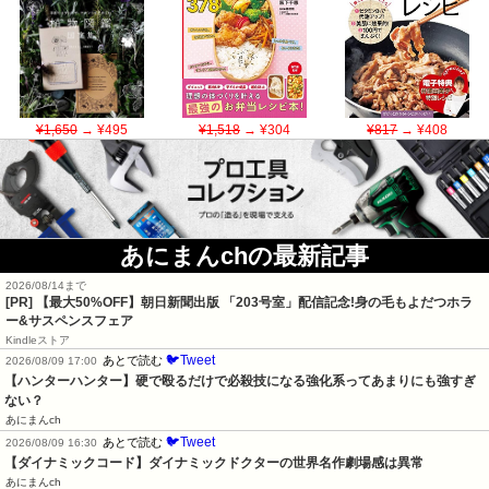
¥1,650
→ ¥495
¥1,518
→ ¥304
¥817
→ ¥408
あにまんchの最新記事
2026/08/14まで
[PR] 【最大50%OFF】朝日新聞出版 「203号室」配信記念!身の毛もよだつホラ
ー&サスペンスフェア
Kindleストア
🐦Tweet
あとで読む
2026/08/09 17:00
【ハンターハンター】硬で殴るだけで必殺技になる強化系ってあまりにも強すぎ
ない？
あにまんch
🐦Tweet
あとで読む
2026/08/09 16:30
【ダイナミックコード】ダイナミックドクターの世界名作劇場感は異常
あにまんch