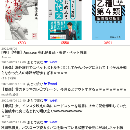
¥593
¥550
¥891
2026/08/09
[PR] 【特集】Amazon 売れ筋食品・美容・ペット特集
Amazon
🐦Tweet
あとで読む
2026/08/09 12:00
【画像】海外旅行ではペットボトルを〇〇してからバッグに入れて！⇒それを知
らなかった人の末路が悲惨すぎるｗｗｗｗ
はちま起稿
🐦Tweet
あとで読む
2026/08/09 16:11
【動画】昔のドラマのレ◯プシーン、今見るとアウトすぎるｗｗｗｗｗｗｗｗｗ
mashlife通信
🐦Tweet
あとで読む
2026/08/09 16:40
【爆笑】女、インスタ映えの為にロードスターを路肩に止めて記念撮影していた
ら後続車に突っ込まれて咽び泣くwwwwwwwwwww
キニ速
🐦Tweet
あとで読む
2026/08/09 12:40
秋田県職員、バスローブ姿＆タバコを吸っている状態で会見に登場しネット騒