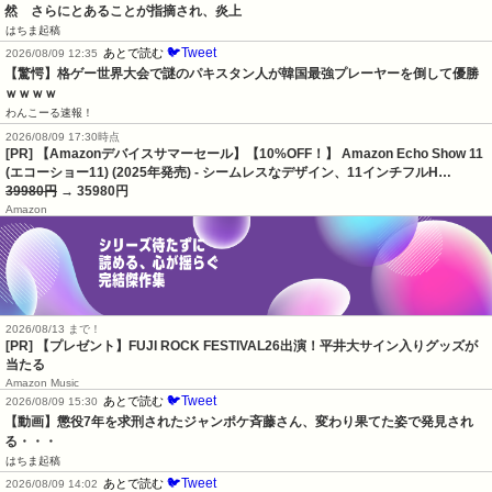
然　さらにとあることが指摘され、炎上
はちま起稿
🐦Tweet
あとで読む
2026/08/09 12:35
【驚愕】格ゲー世界大会で謎のパキスタン人が韓国最強プレーヤーを倒して優勝
ｗｗｗｗ
わんこーる速報！
2026/08/09 17:30時点
[PR] 【Amazonデバイスサマーセール】【10%OFF！】 Amazon Echo Show 11
(エコーショー11) (2025年発売) - シームレスなデザイン、11インチフルH…
39980円
→ 35980円
Amazon
2026/08/13 まで！
[PR] 【プレゼント】FUJI ROCK FESTIVAL26出演！平井大サイン入りグッズが
当たる
Amazon Music
🐦Tweet
あとで読む
2026/08/09 15:30
【動画】懲役7年を求刑されたジャンポケ斉藤さん、変わり果てた姿で発見され
る・・・
はちま起稿
🐦Tweet
あとで読む
2026/08/09 14:02