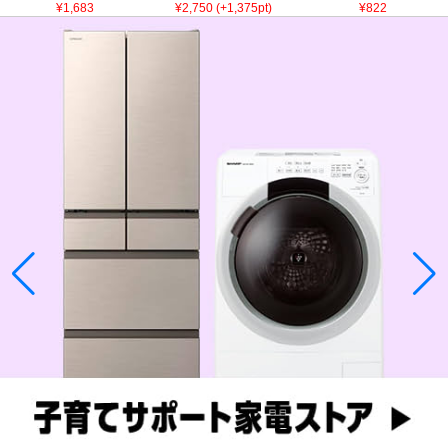
¥1,683
¥2,750 (+1,375pt)
¥822