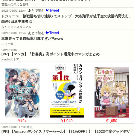
芸能人の気になる噂
🐦Tweet
あとで読む
2026/08/09 12:44
ドジャース　接戦勝ち切り連敗7でストップ　大谷翔平が値千金の決勝内野安打、
由伸6回途中無失点
なんじぇいスタジアム
🐦Tweet
あとで読む
2026/08/09 12:42
車道走ってる自転車邪魔すぎだろwww
ふぇー速
2026/08/09
[PR] 【マンガ】『竹書房』高ポイント還元中のマンガまとめ
Kindleストア
¥949
¥1,040
¥1,650
2026/08/09 17:30時点
[PR] 【Amazonデバイスサマーセール】【31%OFF！】 【2023年度グッドデザ