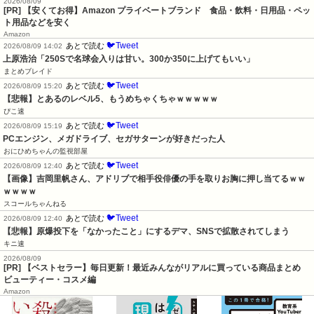
2026/08/09
[PR] 【安くてお得】Amazon プライベートブランド 食品・飲料・日用品・ペッ
ト用品などを安く
Amazon
🐦Tweet
あとで読む
2026/08/09 14:02
上原浩治「250Sで名球会入りは甘い。300か350に上げてもいい」
まとめブレイド
🐦Tweet
あとで読む
2026/08/09 15:20
【悲報】とあるのレベル5、もうめちゃくちゃｗｗｗｗｗ
ぴこ速
🐦Tweet
あとで読む
2026/08/09 15:19
PCエンジン、メガドライブ、セガサターンが好きだった人
おにひめちゃんの監視部屋
🐦Tweet
あとで読む
2026/08/09 12:40
【画像】吉岡里帆さん、アドリブで相手役俳優の手を取りお胸に押し当てるｗｗ
ｗｗｗｗ
スコールちゃんねる
🐦Tweet
あとで読む
2026/08/09 12:40
【悲報】原爆投下を「なかったこと」にするデマ、SNSで拡散されてしまう
キニ速
2026/08/09
[PR] 【ベストセラー】毎日更新！最近みんながリアルに買っている商品まとめ
ビューティー・コスメ編
Amazon