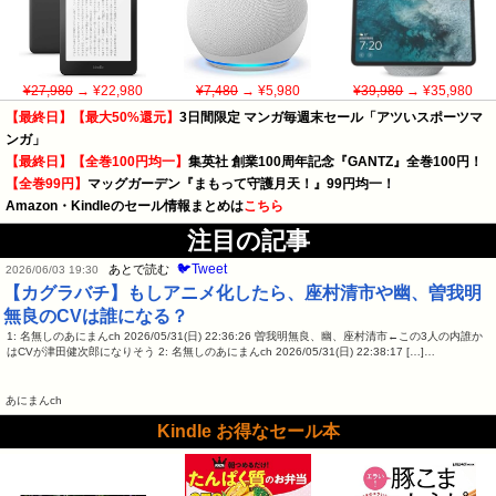
¥27,980
→ ¥22,980
¥7,480
→ ¥5,980
¥39,980
→ ¥35,980
【最終日】【最大50%還元】
3日間限定 マンガ毎週末セール「アツいスポーツマ
ンガ」
【最終日】【全巻100円均一】
集英社 創業100周年記念『GANTZ』全巻100円！
【全巻99円】
マッグガーデン『まもって守護月天！』99円均一！
Amazon・Kindleのセール情報まとめは
こちら
注目の記事
🐦Tweet
あとで読む
2026/06/03 19:30
【カグラバチ】もしアニメ化したら、座村清市や幽、曽我明
無良のCVは誰になる？
1: 名無しのあにまんch 2026/05/31(日) 22:36:26 曽我明無良、幽、座村清市←この3人の内誰か
はCVが津田健次郎になりそう 2: 名無しのあにまんch 2026/05/31(日) 22:38:17 […]…
あにまんch
Kindle お得なセール本