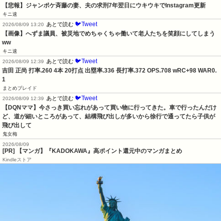
【悲報】ジャンポケ斉藤の妻、夫の求刑7年翌日にウキウキでInstagram更新
キニ速
🐦Tweet
あとで読む
2026/08/09 13:20
【画像】へずま議員、被災地でめちゃくちゃ働いて老人たちを笑顔にしてしまう
ww
キニ速
🐦Tweet
あとで読む
2026/08/09 12:39
吉田 正尚 打率.260 4本 20打点 出塁率.336 長打率.372 OPS.708 wRC+98 WAR0.
1
まとめブレイド
🐦Tweet
あとで読む
2026/08/09 12:39
【DQNママ】今さっき買い忘れがあって買い物に行ってきた。車で行ったんだけ
ど、道が細いところがあって、結構飛び出しが多いから徐行で通ってたら子供が
飛び出して
鬼女梅
2026/08/09
[PR] 【マンガ】『KADOKAWA』高ポイント還元中のマンガまとめ
Kindleストア