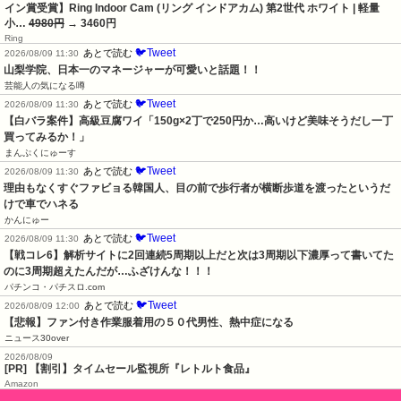
イン賞受賞】Ring Indoor Cam (リング インドアカム) 第2世代 ホワイト | 軽量
小…
4980円
→ 3460円
Ring
🐦Tweet
あとで読む
2026/08/09 11:30
山梨学院、日本一のマネージャーが可愛いと話題！！
芸能人の気になる噂
🐦Tweet
あとで読む
2026/08/09 11:30
【白バラ案件】高級豆腐ワイ「150g×2丁で250円か…高いけど美味そうだし一丁
買ってみるか！」
まんぷくにゅーす
🐦Tweet
あとで読む
2026/08/09 11:30
理由もなくすぐファビョる韓国人、目の前で歩行者が横断歩道を渡ったというだ
けで車でハネる
かんにゅー
🐦Tweet
あとで読む
2026/08/09 11:30
【戦コレ6】解析サイトに2回連続5周期以上だと次は3周期以下濃厚って書いてた
のに3周期超えたんだが…ふざけんな！！！
パチンコ・パチスロ.com
🐦Tweet
あとで読む
2026/08/09 12:00
【悲報】ファン付き作業服着用の５０代男性、熱中症になる
ニュース30over
2026/08/09
[PR] 【割引】タイムセール監視所『レトルト食品』
Amazon