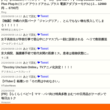
Plus Plug-In (リング アウトドアカム プラス 電源アダプターモデル) | 2…
12980
円
→ 8790円
Ring
🐦Tweet
あとで読む
2026/08/08 14:12
【物議】沖縄の大型パーク「ジャングリア」、とんでもない物を投入してしま
う！！！！！
NEWSまとめもりー
🐦Tweet
あとで読む
2026/08/08 14:12
女子高校生が学校行事で登山中にクマスプレー顔に誤射される　ヘリで救助搬送
ゴールデンタイムズ
🐦Tweet
あとで読む
2026/08/08 13:00
京大病院、脳腫瘍手術で前代未聞の医療ミス。患者は植物状態に...
キニ速
🐦Tweet
あとで読む
2026/08/08 13:00
『Destiny Unchain Online』TVアニメ化決定！！！！
デジタルニューススレッド
🐦Tweet
あとで読む
2026/08/08 13:00
【VTuber】柘榴シロ「その男はやめなさい」
VTuberNews
2026/08/08
[PR] 【らくらくベビー】ママ・パパ向け特典多数 おむつや日用品がクーポンで
毎日おトク
Amazon