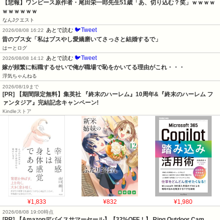
【悲報】ワンピース原作者・尾田栄一郎先生51歳「あ、切り込む？笑」ｗｗｗｗ
ｗｗｗｗｗｗ
なんJクエスト
🐦Tweet
あとで読む
2026/08/08 16:22
昔のブス女「私はブスやし愛嬌磨いてさっさと結婚するで」
はーとログ
🐦Tweet
あとで読む
2026/08/08 14:12
嫁が頻繁に転職するせいで俺が職場で恥をかいてる理由がこれ・・・
浮気ちゃんねる
2026/08/19まで
[PR] 【期間限定無料】集英社 『終末のハーレム』10周年&『終末のハーレム フ
ァンタジア』完結記念キャンペーン!
Kindleストア
¥1,833
¥832
¥1,980
2026/08/08 19:00時点
[PR] 【Amazonデバイスサマーセール】【32%OFF！】 Ring Outdoor Cam