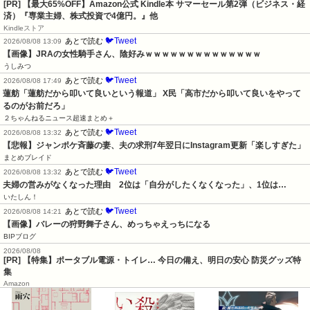
[PR]
【最大65%OFF】Amazon公式 Kindle本 サマーセール第2弾（ビジネス・経
済）『専業主婦、株式投資で4億円。』他
Kindleストア
🐦Tweet
あとで読む
2026/08/08 13:09
【画像】JRAの女性騎手さん、陰好みｗｗｗｗｗｗｗｗｗｗｗｗｗｗ
うしみつ
🐦Tweet
あとで読む
2026/08/08 17:49
蓮舫「蓮舫だから叩いて良いという報道」 X民「高市だから叩いて良いをやって
るのがお前だろ」
２ちゃんねるニュース超速まとめ＋
🐦Tweet
あとで読む
2026/08/08 13:32
【悲報】ジャンポケ斉藤の妻、夫の求刑7年翌日にInstagram更新「楽しすぎた」
まとめブレイド
🐦Tweet
あとで読む
2026/08/08 13:32
夫婦の営みがなくなった理由　2位は「自分がしたくなくなった」、1位は…
いたしん！
🐦Tweet
あとで読む
2026/08/08 14:21
【画像】バレーの狩野舞子さん、めっちゃえっちになる
BIPブログ
2026/08/08
[PR] 【特集】ポータブル電源・トイレ… 今日の備え、明日の安心 防災グッズ特
集
Amazon