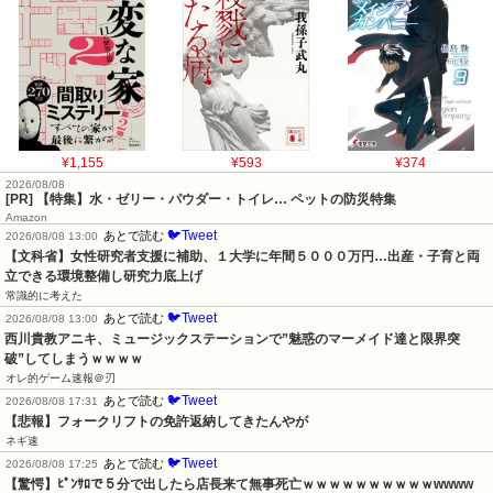
¥1,155
¥593
¥374
2026/08/08
[PR] 【特集】水・ゼリー・パウダー・トイレ… ペットの防災特集
Amazon
🐦Tweet
あとで読む
2026/08/08 13:00
【文科省】女性研究者支援に補助、１大学に年間５０００万円…出産・子育と両
立できる環境整備し研究力底上げ
常識的に考えた
🐦Tweet
あとで読む
2026/08/08 13:00
西川貴教アニキ、ミュージックステーションで”魅惑のマーメイド達と限界突
破”してしまうｗｗｗｗ
オレ的ゲーム速報＠刃
🐦Tweet
あとで読む
2026/08/08 17:31
【悲報】フォークリフトの免許返納してきたんやが
ネギ速
🐦Tweet
あとで読む
2026/08/08 17:25
【驚愕】ﾋﾟﾝｻﾛで５分で出したら店長来て無事死亡ｗｗｗｗｗｗｗｗｗｗwwww