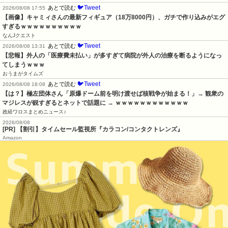
🐦Tweet
あとで読む
2026/08/08 17:55
【画像】キャミィさんの最新フィギュア（18万8000円）、ガチで作り込みがエグ
すぎるｗｗｗｗｗｗｗｗｗｗ
なんJクエスト
🐦Tweet
あとで読む
2026/08/08 13:31
【悲報】外人の「医療費未払い」が多すぎて病院が外人の治療を断るようになっ
てしまうｗｗｗ
おうまがタイムズ
🐦Tweet
あとで読む
2026/08/08 18:08
【は？】極左団体さん「原爆ドーム前を明け渡せば核戦争が始まる！」→ 観衆の
マジレスが鋭すぎるとネットで話題に → ｗｗｗｗｗｗｗｗｗｗｗｗ
政経ワロスまとめニュース♪
2026/08/08
[PR] 【割引】タイムセール監視所『カラコン/コンタクトレンズ』
Amazon