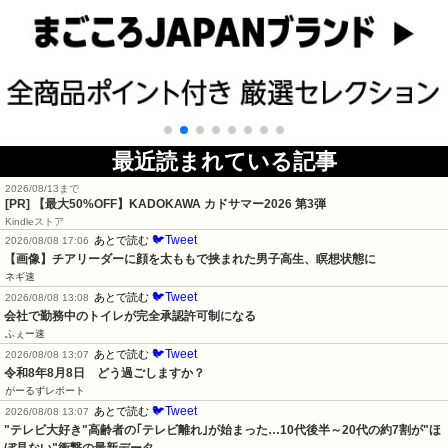
最近読まれている記事
2026/08/13まで
[PR]
【最大50%OFF】KADOKAWA カドサマー2026 第3弾
Kindleストア
🐦Tweet
あとで読む
2026/08/08 17:06
【画像】チアリーダーに顔を太ももで挟まれた男子高生、瞑想状態に
ネギ速
🐦Tweet
あとで読む
2026/08/08 13:08
会社で勤務中のトイレが完全承認許可制になる
ふぇー速
🐦Tweet
あとで読む
2026/08/08 13:07
令和8年8月8日　どう過ごしますか？
がーるずレポート
🐦Tweet
あとで読む
2026/08/08 13:07
"テレビ大好き"高齢者の｢テレビ離れ｣が始まった…10代後半～20代の約7割が"ほ