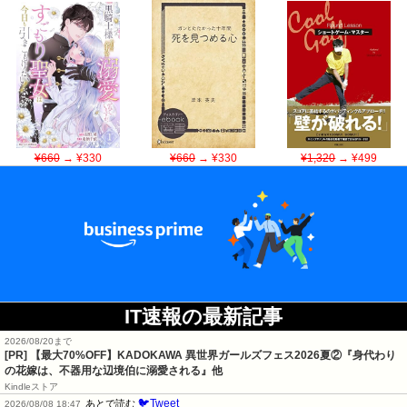
¥660
→ ¥330
¥660
→ ¥330
¥1,320
→ ¥499
IT速報の最新記事
2026/08/20まで
[PR] 【最大70%OFF】KADOKAWA 異世界ガールズフェス2026夏②『身代わり
の花嫁は、不器用な辺境伯に溺愛される』他
Kindleストア
🐦Tweet
あとで読む
2026/08/08 18:47