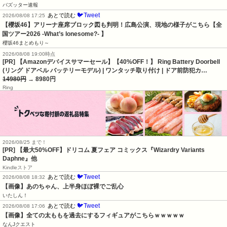
バズッター速報
🐦Tweet
あとで読む
2026/08/08 17:25
【櫻坂46】アリーナ座席ブロック図も判明！広島公演、現地の様子がこちら【全
国ツアー2026 -What’s lonesome?- 】
櫻坂46まとめもり～
2026/08/08 19:00時点
[PR] 【Amazonデバイスサマーセール】【40%OFF！】 Ring Battery Doorbell
(リング ドアベル バッテリーモデル) | ワンタッチ取り付け | ドア前防犯カ…
14980円
→ 8980円
Ring
2026/08/25 まで！
[PR]
【最大50%OFF】ドリコム 夏フェア コミックス『Wizardry Variants
Daphne』他
Kindleストア
🐦Tweet
あとで読む
2026/08/08 18:32
【画像】あのちゃん、上半身ほぼ裸でご乱心
いたしん！
🐦Tweet
あとで読む
2026/08/08 17:06
【画像】全ての太ももを過去にするフィギュアがこちらｗｗｗｗｗ
なんJクエスト