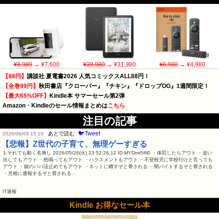
¥8,980
→ ¥7,600
¥39,980
→ ¥31,980
¥6,980
→ ¥4,980
【88円】
講談社 夏電書2026 人気コミックスALL88円！
【全巻99円】
秋田書店『クローバー』『チキン』『ドロップOG』1週間限定！
【最大65%OFF】
Kindle本 サマーセール第2弾
Amazon・Kindleのセール情報まとめは
こちら
注目の記事
🐦Tweet
あとで読む
2026/06/03 15:10
【悲報】Z世代の子育て、無理ゲーすぎる
1:それでも動く名無し 2026/05/26(火) 23:52:26.12 ID:MYDmr5iN0 ・体罰したらアウト ・追い
出してもアウト ・怒鳴ってもアウト ・ハラスメントもアウト ・不登校児に学校行けと言っても
アウト ・娘のパパ活止めてもアウト ・ネットに晒すぞと脅される ・闇バイトするぞと脅される
・児相に通報するぞと脅される…
IT速報
Kindle お得なセール本