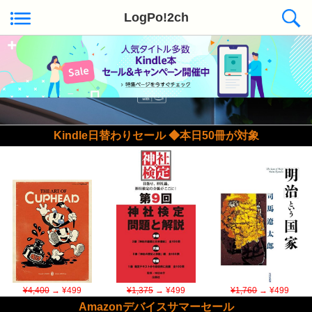
LogPo!2ch
Kindle日替わりセール ◆本日50冊が対象
¥4,400
→ ¥499
¥1,375
→ ¥499
¥1,760
→ ¥499
Amazonデバイスサマーセール