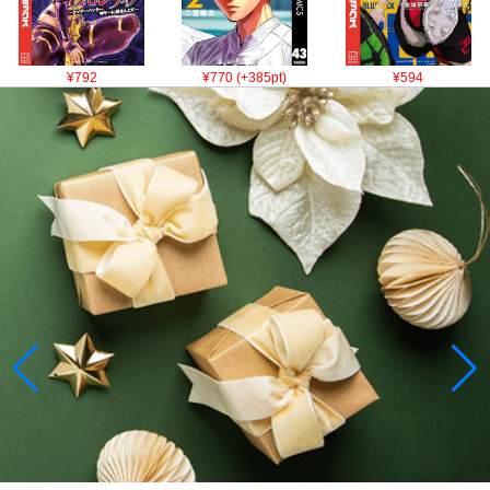
¥792
¥770 (+385pt)
¥594