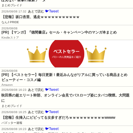
ぼ見ない"衝撃の最新データ
まとめブレイド
🐦Tweet
あとで読む
2026/08/08 17:32
【悲報】坂口杏里、逃走ｗｗｗｗｗｗｗｗｗｗｗ
なんJ PRIDE
2026/08/08
[PR] 【マンガ】『徳間書店』セール・キャンペーン中のマンガ本まとめ
Kindleストア
2026/08/08
[PR] 【ベストセラー】毎日更新！最近みんながリアルに買っている商品まとめ
ビューティー・コスメ編
Amazon
🐦Tweet
あとで読む
2026/08/08 16:23
秋田県の超エリート幹部、オンライン会見でバスローブ姿にタバコ喫煙。大問題
に
まとめブレイド
🐦Tweet
あとで読む
2026/08/08 16:25
【悲報】生挿入にビビってる女多すぎだろｗｗｗｗｗｗｗｗｗｗwwww
バズッター速報
🐦Tweet
あとで読む
2026/08/08 16:23