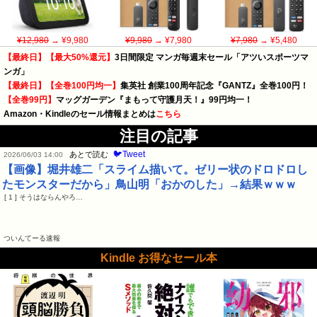
¥12,980
→ ¥9,980
¥9,980
→ ¥7,980
¥7,980
→ ¥5,480
【最終日】【最大50%還元】
3日間限定 マンガ毎週末セール「アツいスポーツマ
ンガ」
【最終日】【全巻100円均一】
集英社 創業100周年記念『GANTZ』全巻100円！
【全巻99円】
マッグガーデン『まもって守護月天！』99円均一！
Amazon・Kindleのセール情報まとめは
こちら
注目の記事
🐦Tweet
あとで読む
2026/06/03 14:00
【画像】堀井雄二「スライム描いて。ゼリー状のドロドロし
たモンスターだから」鳥山明「おかのした」→結果ｗｗｗ
[ 1 ] そうはならんやろ…
ついんてーる速報
Kindle お得なセール本