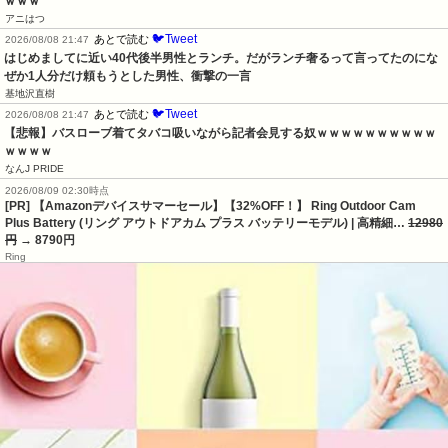
ｗｗｗ
アニはつ
🐦Tweet
あとで読む
2026/08/08 21:47
はじめましてに近い40代後半男性とランチ。だがランチ奢るって言ってたのにな
ぜか1人分だけ頼もうとした男性、衝撃の一言
基地沢直樹
🐦Tweet
あとで読む
2026/08/08 21:47
【悲報】バスローブ着てタバコ吸いながら記者会見する奴ｗｗｗｗｗｗｗｗｗｗ
ｗｗｗｗ
なんJ PRIDE
2026/08/09 02:30時点
[PR] 【Amazonデバイスサマーセール】【32%OFF！】 Ring Outdoor Cam
Plus Battery (リング アウトドアカム プラス バッテリーモデル) | 高精細…
12980
円
→ 8790円
Ring