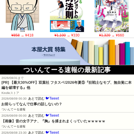
¥858
→ ¥418
¥1,100
→ ¥330
¥1,320
→ ¥660
ついんてーる速報の最新記事
2026/08/31まで
[PR] 【最大30%OFF】双葉社 フタスペ!2026年夏⑤『狂戦士なモブ、無自覚に本
編を破壊する』他
Kindleストア
🐦Tweet
あとで読む
2026/08/09 00:30
お前らってなんで仕事の話しないの？
ついんてーる速報
🐦Tweet
あとで読む
2026/08/09 00:00
【画像】昔の女子アナ、『胸』を揉まれまくっていたｗｗｗｗｗ
ついんてーる速報
🐦Tweet
あとで読む
2026/08/08 23:30