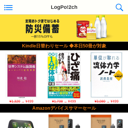
LogPo!2ch
Kindle日替わりセール ◆本日50冊が対象
¥1,320
→ ¥499
¥1,738
→ ¥499
¥3,080
→ ¥499
Amazonデバイスサマーセール