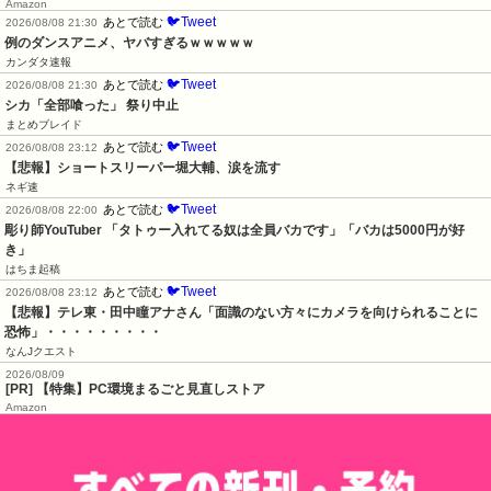
Amazon
🐦Tweet
あとで読む
2026/08/08 21:30
例のダンスアニメ、ヤバすぎるｗｗｗｗｗ
カンダタ速報
🐦Tweet
あとで読む
2026/08/08 21:30
シカ「全部喰った」 祭り中止
まとめブレイド
🐦Tweet
あとで読む
2026/08/08 23:12
【悲報】ショートスリーパー堀大輔、涙を流す
ネギ速
🐦Tweet
あとで読む
2026/08/08 22:00
彫り師YouTuber 「タトゥー入れてる奴は全員バカです」「バカは5000円が好
き」
はちま起稿
🐦Tweet
あとで読む
2026/08/08 23:12
【悲報】テレ東・田中瞳アナさん「面識のない方々にカメラを向けられることに
恐怖」・・・・・・・・・
なんJクエスト
2026/08/09
[PR] 【特集】PC環境まるごと見直しストア
Amazon