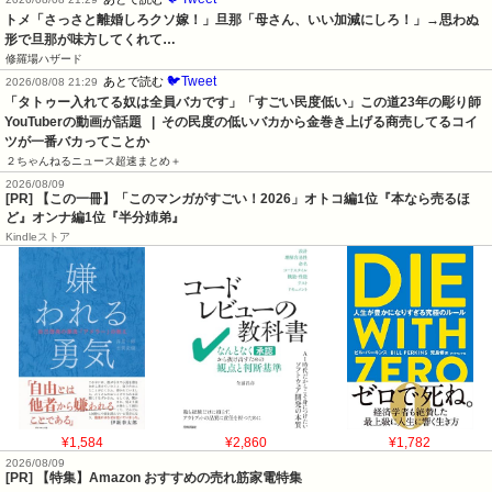
トメ「さっさと離婚しろクソ嫁！」旦那「母さん、いい加減にしろ！」→思わぬ
形で旦那が味方してくれて…
修羅場ハザード
🐦Tweet
あとで読む
2026/08/08 21:29
「タトゥー入れてる奴は全員バカです」「すごい民度低い」この道23年の彫り師
YouTuberの動画が話題   |  その民度の低いバカから金巻き上げる商売してるコイ
ツが一番バカってことか
２ちゃんねるニュース超速まとめ＋
2026/08/09
[PR] 【この一冊】「このマンガがすごい！2026」オトコ編1位『本なら売るほ
ど』オンナ編1位『半分姉弟』
Kindleストア
¥1,584
¥2,860
¥1,782
2026/08/09
[PR] 【特集】Amazon おすすめの売れ筋家電特集