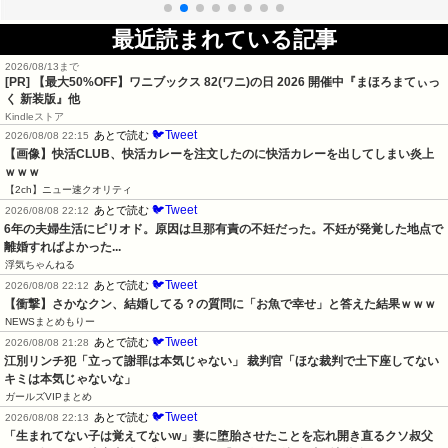
最近読まれている記事
2026/08/13まで
[PR]
【最大50%OFF】ワニブックス 82(ワニ)の日 2026 開催中『まほろまてぃっ
く 新装版』他
Kindleストア
🐦Tweet
あとで読む
2026/08/08 22:15
【画像】快活CLUB、快活カレーを注文したのに快活カレーを出してしまい炎上
ｗｗｗ
【2ch】ニュー速クオリティ
🐦Tweet
あとで読む
2026/08/08 22:12
6年の夫婦生活にピリオド。原因は旦那有責の不妊だった。不妊が発覚した地点で
離婚すればよかった...
浮気ちゃんねる
🐦Tweet
あとで読む
2026/08/08 22:12
【衝撃】さかなクン、結婚してる？の質問に「お魚で幸せ」と答えた結果ｗｗｗ
NEWSまとめもりー
🐦Tweet
あとで読む
2026/08/08 21:28
江別リンチ犯「立って謝罪は本気じゃない」 裁判官「ほな裁判で土下座してない
キミは本気じゃないな」
ガールズVIPまとめ
🐦Tweet
あとで読む
2026/08/08 22:13
「生まれてない子は覚えてないw」妻に堕胎させたことを忘れ開き直るクソ叔父