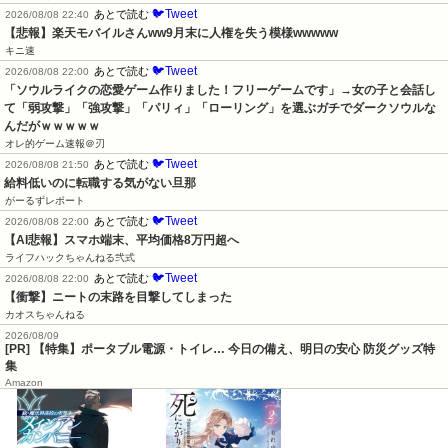
🐦Tweet
あとで読む
2026/08/08 22:40
【悲報】楽天モバイルさんww9月末に人権を失う模様wwwww
キニ速
🐦Tweet
あとで読む
2026/08/08 22:00
「ソウルライクの恋愛ゲーム作りました！フリーゲームです」→女の子と会話し
て「弱攻撃」「強攻撃」「パリィ」「ローリング」を選ぶガチでダークソウルな
んだがｗｗｗｗｗ
オレ的ゲーム速報＠刃
🐦Tweet
あとで読む
2026/08/08 21:50
給料低いのに転職する気がない旦那
がーるずレポート
🐦Tweet
あとで読む
2026/08/08 22:00
【AI悲報】スマホ端末、平均価格8万円超へ
ライフハックちゃんねる弐式
🐦Tweet
あとで読む
2026/08/08 22:00
【衝撃】ニートの末路を目撃してしまった
カオスちゃんねる
2026/08/09
[PR] 【特集】ポータブル電源・トイレ… 今日の備え、明日の安心 防災グッズ特
集
Amazon