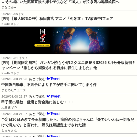
→その場にいた流産直後の嫁や子供など『10人』が泣き叫ぶ地獄絵図へ
まなにゅ～
2026/09/05まで
[PR] 【最大50%OFF】秋田書店 アニメ「刃牙道」 TV放送中!フェア
Kindleストア
2026/08/31 まで！
[PR] 【期間限定無料】ガンガン読もうぜ!スクエニ夏祭り!!2026 8月分冊版新刊キ
ャンペーン『推しから溺愛される義妹に転生しました』他
Kindleストア
🐦Tweet
あとで読む
2026/08/08 21:26
中国製自動車、不具合によりドアが勝手に開いてしまう件
まとめたニュース
🐦Tweet
あとで読む
2026/08/08 21:27
甲子園出場校　猛暑と資金難に苦しむ・・・
ぶる速-VIP
🐦Tweet
あとで読む
2026/08/08 21:27
予定日10日過ぎて帝王切開したら、病院のおばちゃんに『楽でいいわねー切るだ
けで済んで』と言われ、野良妊婦認定までされた話
しゅらさん
🐦Tweet
あとで読む
2026/08/08 21:29