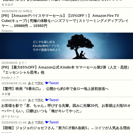
キスログ
2026/08/09 02:30時点
[PR] 【Amazonデバイスサマーセール】【15%OFF！】 Amazon Fire TV
Cube(キューブ) | 究極の体験をハンズフリーで | ストリーミングメディアプレイ
ヤー …
19980円
→ 16980円
Amazon
2026/08/20 まで！
[PR]
【最大65%OFF】Amazon公式 Kindle本 サマーセール第2弾（人文・思想）
『エッセンシャル思考』他
Kindleストア
🐦Tweet
あとで読む
2026/08/08 21:49
【驚愕】映画『8番出口』、公開から約1年で金ロー地上波初放送へ
ネギ速
🐦Tweet
あとで読む
2026/08/08 21:47
お客様を影で「君、ちゃん」呼びする先輩。因みに先輩20代、お客様は大抵50オ
ーバーくらい。口癖はいつも「俺がキレてやった」
はーとらいふ
🐦Tweet
あとで読む
2026/08/08 21:48
【朗報】ジョジョのジョセフさん「努力C才能A血統S」←コイツが人気ある理由