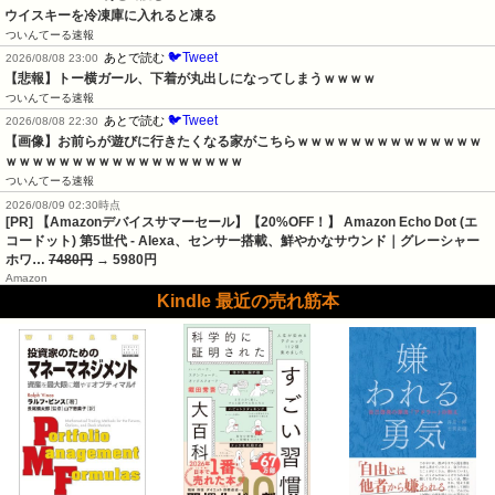
ウイスキーを冷凍庫に入れると凍る
ついんてーる速報
🐦Tweet
あとで読む
2026/08/08 23:00
【悲報】トー横ガール、下着が丸出しになってしまうｗｗｗｗ
ついんてーる速報
🐦Tweet
あとで読む
2026/08/08 22:30
【画像】お前らが遊びに行きたくなる家がこちらｗｗｗｗｗｗｗｗｗｗｗｗｗｗ
ｗｗｗｗｗｗｗｗｗｗｗｗｗｗｗｗｗｗ
ついんてーる速報
2026/08/09 02:30時点
[PR] 【Amazonデバイスサマーセール】【20%OFF！】 Amazon Echo Dot (エ
コードット) 第5世代 - Alexa、センサー搭載、鮮やかなサウンド｜グレーシャー
ホワ…
7480円
→ 5980円
Amazon
Kindle 最近の売れ筋本