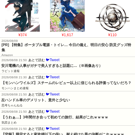
¥374
¥1,617
¥110
2026/08/09
[PR] 【特集】ポータブル電源・トイレ… 今日の備え、明日の安心 防災グッズ特
集
Amazon
🐦Tweet
あとで読む
2026/08/08 21:50
安川電機の人事がガチで美人すぎると話題に…（※画像あり）
ラビット速報
🐦Tweet
あとで読む
2026/08/08 21:30
【モンハンワイルズ】スチームのレビュー以上に信じられる評価ってないだろ？
モンハンまとめ速報
🐦Tweet
あとで読む
2026/08/08 21:50
左ハンドル車のデメリット、意外と少ない
思考ちゃんねる
🐦Tweet
あとで読む
2026/08/08 21:50
【うわぁ…】3年間付き合って初めての旅行、結果がこれｗｗｗｗ
気団まとめ
🐦Tweet
あとで読む
2026/08/08 21:50
【悲報】帰宅すると家政婦以下の扱い…耐え続けた男の決断がこれｗｗｗｗ