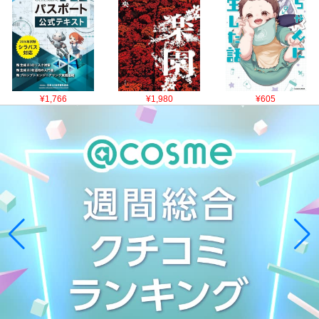
¥1,766
¥1,980
¥605