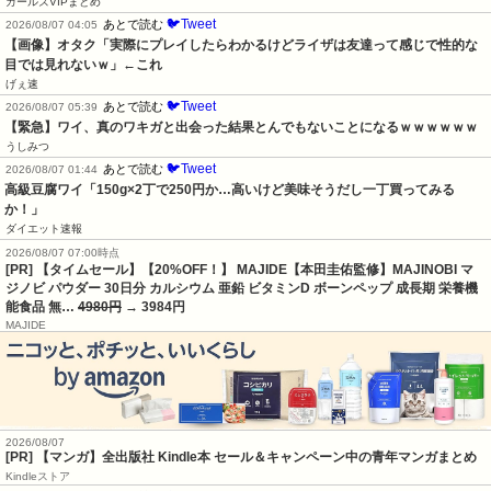
ガールズVIPまとめ
🐦Tweet
あとで読む
2026/08/07 04:05
【画像】オタク「実際にプレイしたらわかるけどライザは友達って感じで性的な
目では見れないｗ」←これ
げぇ速
🐦Tweet
あとで読む
2026/08/07 05:39
【緊急】ワイ、真のワキガと出会った結果とんでもないことになるｗｗｗｗｗｗ
うしみつ
🐦Tweet
あとで読む
2026/08/07 01:44
高級豆腐ワイ「150g×2丁で250円か…高いけど美味そうだし一丁買ってみる
か！」
ダイエット速報
2026/08/07 07:00時点
[PR] 【タイムセール】【20%OFF！】 MAJIDE【本田圭佑監修】MAJINOBI マ
ジノビ パウダー 30日分 カルシウム 亜鉛 ビタミンD ボーンペップ 成長期 栄養機
能食品 無…
4980円
→ 3984円
MAJIDE
2026/08/07
[PR] 【マンガ】全出版社 Kindle本 セール＆キャンペーン中の青年マンガまとめ
Kindleストア