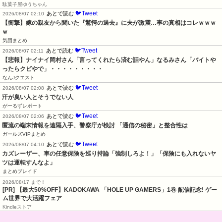
駄菓子屋ゆうちゃん
🐦Tweet
あとで読む
2026/08/07 02:10
【衝撃】嫁の親友から聞いた『驚愕の過去』に夫が激震…事の真相はコレｗｗｗ
ｗ
気団まとめ
🐦Tweet
あとで読む
2026/08/07 02:11
【悲報】ナイナイ岡村さん「言ってくれたら済む話やん」なるみさん「バイトや
ったらクビやで」・・・・・・・・・
なんJクエスト
🐦Tweet
あとで読む
2026/08/07 02:08
汗が臭い人とそうでない人
がーるずレポート
🐦Tweet
あとで読む
2026/08/07 02:06
匿流の端末情報を遠隔入手、警察庁が検討 「通信の秘密」と整合性は
ガールズVIPまとめ
🐦Tweet
あとで読む
2026/08/07 04:10
カズレーザー、車の任意保険を巡り持論「強制しろよ！」「保険にも入れないヤ
ツは運転すんなよ」
まとめブレイド
2026/08/17 まで！
[PR] 【最大50%OFF】KADOKAWA 「HOLE UP GAMERS」1巻 配信記念! ゲー
ム世界で大活躍フェア
Kindleストア