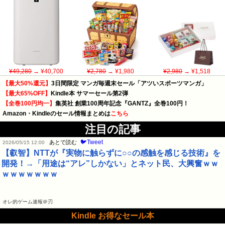
¥49,280
→ ¥40,700
¥2,780
→ ¥1,980
¥2,980
→ ¥1,518
【最大50%還元】
3日間限定 マンガ毎週末セール「アツいスポーツマンガ」
【最大65%OFF】
Kindle本 サマーセール第2弾
【全巻100円均一】
集英社 創業100周年記念『GANTZ』全巻100円！
Amazon・Kindleのセール情報まとめは
こちら
注目の記事
🐦Tweet
あとで読む
2026/05/15 12:00
【叡智】NTTが『実物に触らずに○○の感触を感じる技術』を
開発！→「用途は“アレ”しかない」とネット民、大興奮ｗｗ
ｗｗｗｗｗｗｗ
オレ的ゲーム速報＠刃
Kindle お得なセール本