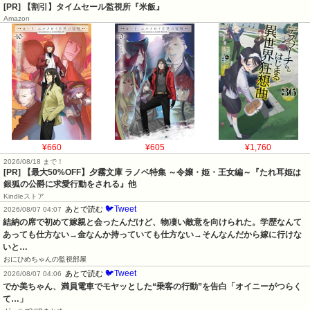
[PR] 【割引】タイムセール監視所『米飯』
Amazon
¥660
¥605
¥1,760
2026/08/18 まで！
[PR] 【最大50%OFF】夕霧文庫 ラノベ特集 ～令嬢・姫・王女編～『たれ耳姫は
銀狐の公爵に求愛行動をされる』他
Kindleストア
🐦Tweet
あとで読む
2026/08/07 04:07
結納の席で初めて嫁親と会ったんだけど、物凄い敵意を向けられた。学歴なんて
あっても仕方ない→金なんか持っていても仕方ない→そんなんだから嫁に行けな
いと…
おにひめちゃんの監視部屋
🐦Tweet
あとで読む
2026/08/07 04:06
でか美ちゃん、満員電車でモヤッとした“乗客の行動”を告白「オイニーがつらく
て…」