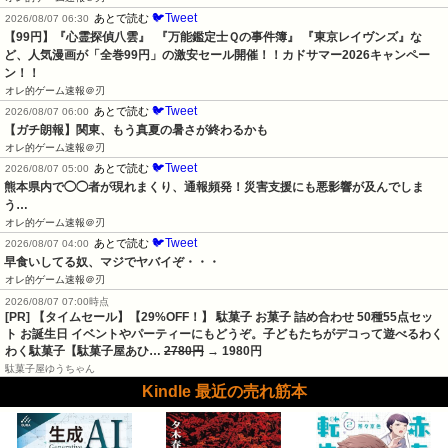
🐦Tweet
あとで読む
2026/08/07 06:30
【99円】『心霊探偵八雲』  『万能鑑定士Ｑの事件簿』 『東京レイヴンズ』な
ど、人気漫画が「全巻99円」の激安セール開催！！カドサマー2026キャンペー
ン！！
オレ的ゲーム速報＠刃
🐦Tweet
あとで読む
2026/08/07 06:00
【ガチ朗報】関東、もう真夏の暑さが終わるかも
オレ的ゲーム速報＠刃
🐦Tweet
あとで読む
2026/08/07 05:00
熊本県内で◯◯者が現れまくり、通報頻発！災害支援にも悪影響が及んでしま
う…
オレ的ゲーム速報＠刃
🐦Tweet
あとで読む
2026/08/07 04:00
早食いしてる奴、マジでヤバイぞ・・・
オレ的ゲーム速報＠刃
2026/08/07 07:00時点
[PR] 【タイムセール】【29%OFF！】 駄菓子 お菓子 詰め合わせ 50種55点セッ
ト お誕生日 イベントやパーティーにもどうぞ。子どもたちがデコって遊べるわく
わく駄菓子【駄菓子屋あひ…
2780円
→ 1980円
駄菓子屋ゆうちゃん
Kindle 最近の売れ筋本