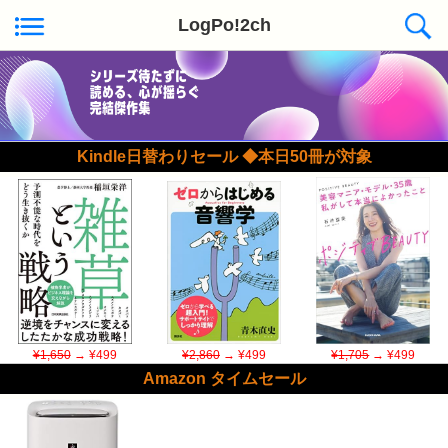
LogPo!2ch
Kindle日替わりセール ◆本日50冊が対象
¥1,650
→ ¥499
¥2,860
→ ¥499
¥1,705
→ ¥499
Amazon タイムセール