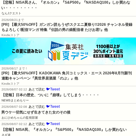
【悲報】NISA民さん、『オルカン』『S&P500』『NASDAQ100』しか買わな
い・・・・・・・・・
なんJクエスト
2026/08/21まで
[PR] 【最大50%OFF】ガンガン読もうぜ!スクエニ夏祭り!!2026 チャンネル登録
もよろしく!配信マンガ 特集『伝説の男の娘配信者 たけお君!』他
Kindleストア
2026/08/17 まで！
[PR] 【最大50%OFF】KADOKAWA 角川コミックス・エース 2026年8月刊新刊
連動キャンペーン『異世界居酒屋「のぶ」』他
Kindleストア
🐦Tweet
あとで読む
2026/08/07 02:12
【悲報】日本の歴史、ついに『崩壊』してしまう・・・・・
NEWSまとめもりー
🐦Tweet
あとで読む
2026/08/07 02:08
男ウケ一切気にせず生きてきた女のその後
おにひめちゃんの監視部屋
🐦Tweet
あとで読む
2026/08/07 02:12
【悲報】NISA民、『オルカン』『S&P500』『NASDAQ100』しか買わない
ネギ速