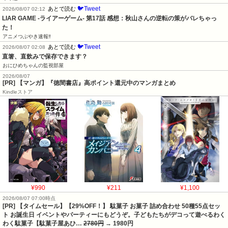
🐦Tweet
あとで読む
2026/08/07 02:12
LIAR GAME -ライアーゲーム- 第17話 感想：秋山さんの逆転の策がバレちゃっ
た！
アニメつぶやき速報‼︎
🐦Tweet
あとで読む
2026/08/07 02:08
直箸、直飲みで保存できます？
おにひめちゃんの監視部屋
2026/08/07
[PR] 【マンガ】『徳間書店』高ポイント還元中のマンガまとめ
Kindleストア
¥990
¥211
¥1,100
2026/08/07 07:00時点
[PR] 【タイムセール】【29%OFF！】 駄菓子 お菓子 詰め合わせ 50種55点セッ
ト お誕生日 イベントやパーティーにもどうぞ。子どもたちがデコって遊べるわく
わく駄菓子【駄菓子屋あひ…
2780円
→ 1980円