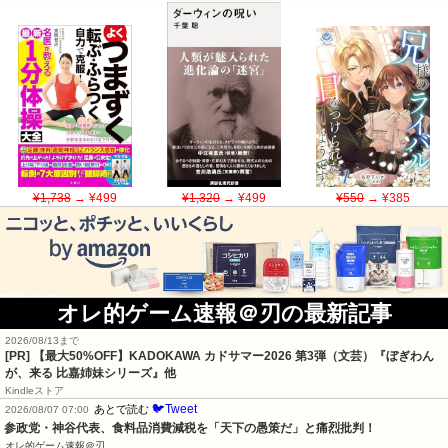
¥1,738
→ ¥499
¥1,320
→ ¥499
¥550
→ ¥385
オレ的ゲーム速報＠刃の最新記事
2026/08/13まで
[PR]
【最大50%OFF】KADOKAWA カドサマー2026 第3弾（文芸）『ぼぎわん
が、来る 比嘉姉妹シリーズ』他
Kindleストア
🐦Tweet
あとで読む
2026/08/07 07:00
参政党・神谷代表、食料品消費減税を「天下の愚策だ」と痛烈批判！
オレ的ゲーム速報＠刃