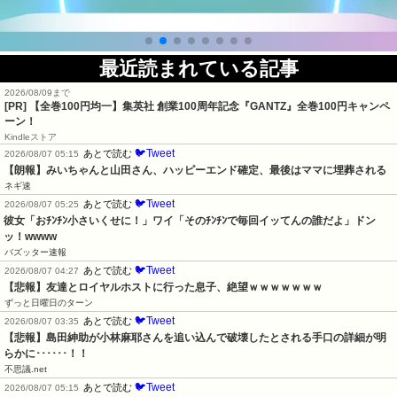
最近読まれている記事
2026/08/09まで
[PR]
【全巻100円均一】集英社 創業100周年記念『GANTZ』全巻100円キャンペ
ーン！
Kindleストア
🐦Tweet
あとで読む
2026/08/07 05:15
【朗報】みいちゃんと山田さん、ハッピーエンド確定、最後はママに埋葬される
ネギ速
🐦Tweet
あとで読む
2026/08/07 05:25
彼女「おﾁﾝﾁﾝ小さいくせに！」ワイ「そのﾁﾝﾁﾝで毎回イッてんの誰だよ」ドン
ッ！wwww
バズッター速報
🐦Tweet
あとで読む
2026/08/07 04:27
【悲報】友達とロイヤルホストに行った息子、絶望ｗｗｗｗｗｗｗ
ずっと日曜日のターン
🐦Tweet
あとで読む
2026/08/07 03:35
【悲報】島田紳助が小林麻耶さんを追い込んで破壊したとされる手口の詳細が明
らかに･･････！！
不思議.net
🐦Tweet
あとで読む
2026/08/07 05:15