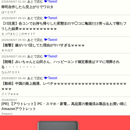
🐦Tweet
あとで読む
2026/08/07 01:44
寿司自作したら安上がりでワロタ
はーとログ
🐦Tweet
あとで読む
2026/08/07 06:33
【ｼｺ注意】合コンでお持ち帰りした変態女のマ◯コに亀頭だけ突っ込んで寝たフ
リした結果ｗｗｗｗｗｗｗｗｗｗｗ
えっ!?またここのサイト?
🐦Tweet
あとで読む
2026/08/07 05:50
【衝撃】嫁がパパ活してた理由がヤバすぎるｗｗｗｗ
キスログ
🐦Tweet
あとで読む
2026/08/07 06:43
【朗報】みいちゃんと山田さん、ハッピーエンド確定最後はママに埋葬され
る・・・・・・・・・
なんJクエスト
🐦Tweet
あとで読む
2026/08/07 06:49
【動画】中国の路上痴漢、レベチｗｗｗｗｗｗｗｗｗｗｗｗｗｗｗｗｗｗｗｗｗ
ｗｗｗ
イミフｗｗｗ
2026/08/07
[PR] 【アウトレット】PC・スマホ・家電… 高品質の整備済み製品をお買い得に
Amazonアウトレット
Amazon