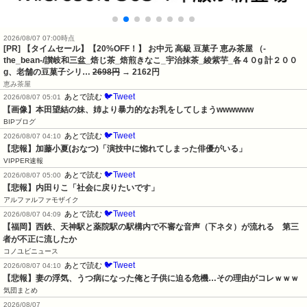
2026/08/07 07:00時点
[PR] 【タイムセール】【20%OFF！】 お中元 高級 豆菓子 恵み茶屋 （-
the_bean-/讃岐和三盆_焙じ茶_焙煎きなこ_宇治抹茶_綾紫芋_各４０g 計２００
g、老舗の豆菓子シリ…
2698円
→ 2162円
恵み茶屋
🐦Tweet
あとで読む
2026/08/07 05:01
【画像】本田望結の妹、姉より暴力的なお乳をしてしまうwwwwww
BIPブログ
🐦Tweet
あとで読む
2026/08/07 04:10
【悲報】加藤小夏(おなつ)「演技中に惚れてしまった俳優がいる」
VIPPER速報
🐦Tweet
あとで読む
2026/08/07 05:00
【悲報】内田りこ「社会に戻りたいです」
アルファルファモザイク
🐦Tweet
あとで読む
2026/08/07 04:09
【福岡】西鉄、天神駅と薬院駅の駅構内で不審な音声（下ネタ）が流れる　第三
者が不正に流したか
コノユビニュース
🐦Tweet
あとで読む
2026/08/07 04:10
【悲報】妻の浮気、うつ病になった俺と子供に迫る危機…その理由がコレｗｗｗ
気団まとめ
2026/08/07