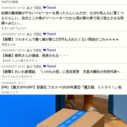
SWITCH速報
🐦Tweet
あとで読む
2026/08/07 17:00
妊婦の義弟嫁がデカいベビーカーを買ったらしいんだが、なぜか私んちに置くつ
もりらしい。自分とこの車がツーシーターだから我が家の車で送り迎えさせる気
満々みたい…
すまいる(^-^)ぶろぐ
🐦Tweet
あとで読む
2026/08/07 18:30
【衝撃】フルタイムで働く嫁が家に2万円も入れたくない理由がこれｗｗｗｗ
気団まとめ
🐦Tweet
あとで読む
2026/08/07 18:30
【画像】移民さんの価値、発表される・・・
【2ch】ニュー速クオリティ
🐦Tweet
あとで読む
2026/08/07 18:30
【衝撃】れいわ新選組、「いのちの党」に党名変更　天畠大輔氏が共同代表へ
アルファルファモザイク
2026/08/31 まで！
[PR] 【最大30%OFF】双葉社 フタスペ!2026年夏②『魔王様、リトライ！』他
Kindleストア