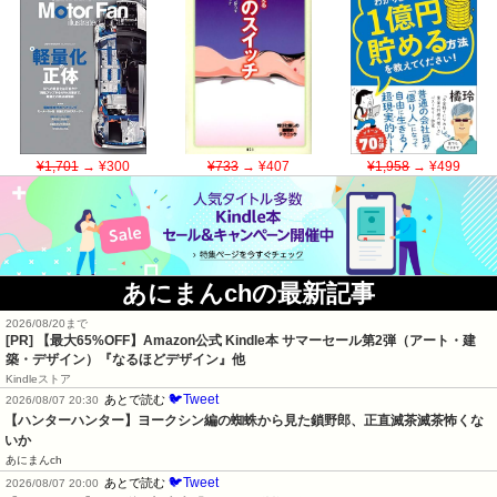
¥1,701
→ ¥300
¥733
→ ¥407
¥1,958
→ ¥499
あにまんchの最新記事
2026/08/20まで
[PR]
【最大65%OFF】Amazon公式 Kindle本 サマーセール第2弾（アート・建
築・デザイン）『なるほどデザイン』他
Kindleストア
🐦Tweet
あとで読む
2026/08/07 20:30
【ハンターハンター】ヨークシン編の蜘蛛から見た鎖野郎、正直滅茶滅茶怖くな
いか
あにまんch
🐦Tweet
あとで読む
2026/08/07 20:00