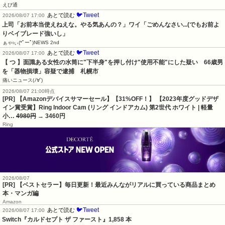
えび通
🐦Tweet
あとで読む
2026/08/07 17:00
上司「お前本当使えねえな。やる気あんの？」ワイ「ごめんなさい...(でもお前よ
りベイブレード強いし」
ぁゃιぃ(*ﾟーﾟ)NEWS 2nd
🐦Tweet
あとで読む
2026/08/07 17:00
【 つ 】面識ある女性の水筒に"下半身"を押し付け"使用不能"にした疑い　66歳男
を「器物損壊」容疑で逮捕　札幌市
痛いニュース(ﾉ∀`)
2026/08/07 21:00時点
[PR] 【Amazonデバイスサマーセール】【31%OFF！】 【2023年度グッドデザ
イン賞受賞】Ring Indoor Cam (リング インドアカム) 第2世代 ホワイト | 軽量
小…
4980円
→ 3460円
Ring
2026/08/07
[PR] 【ベストセラー】毎日更新！最近みんながリアルに買っている商品まとめ
本・マンガ編
Amazon
🐦Tweet
あとで読む
2026/08/07 17:00
Switch『カルドセプト ザ ファースト』1,858 本