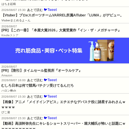
はちま起稿
🐦Tweet
あとで読む
2026/08/07 15:30
【Vtuber】プロeスポーツチームVARREL所属AITuber「LUMA」がデビュー。
Vtuberまとめるよ～ん
2026/08/07
[PR] 【この一冊】「本屋大賞2026」大賞受賞作『イン・ザ・メガチャーチ』
Kindleストア
2026/08/07
[PR] 【割引】タイムセール監視所『オーラルケア』
Amazon
🐦Tweet
あとで読む
2026/08/07 16:00
むしろ日本は何で競馬バチクソ受けてるんだろ
ハロン棒ch
🐦Tweet
あとで読む
2026/08/07 15:30
【画像】アニメ「メイドインアビス」エチエチなデバステ役に諸星すみれさんｗ
ｗｗｗｗ
ぴこ速
🐦Tweet
あとで読む
2026/08/07 15:30
【動画】高須幹弥先生にキレるショートスリーパー・堀大輔氏が怖いと話題にｗ
ｗｗｗｗｗｗｗｗｗｗ