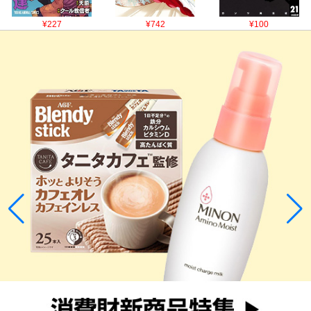
¥227
¥742
¥100