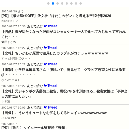
2026/08/19 まで！
[PR]
【最大50％OFF】汐文社『はだしのゲン』と考える平和特集2026
Kindleストア
🐦Tweet
あとで読む
2026/08/07 15:30
【愕然】嫁が冷たくなった理由がコレｗｗケーキ一人で食べてみじめって言われ
てた・・・
気団まとめ
🐦Tweet
あとで読む
2026/08/07 15:27
【悲報】ちいかわが原因で破局したカップルがコチラｗｗｗｗｗｗｗ
ずっと日曜日のターン
🐦Tweet
あとで読む
2026/08/07 15:27
【衝撃】小学館元編集者さん「服脱いで、胸見せて」グラビア志望女性に過激要
求・・・・・・・・・
なんJクエスト
🐦Tweet
あとで読む
2026/08/07 15:27
【悲報】元ジャンポケ斉藤慎二被告、懲役7年を求刑される…被害女性は「事件当
日の前に戻りたい」
ネギ速
🐦Tweet
あとで読む
2026/08/07 16:09
【画像】こういうキュートなお尻をしてるヒロインwwwwwwwwww
ぶる速-VIP
2026/08/07
[PR] 【割引】タイムセール監視所『麺類』