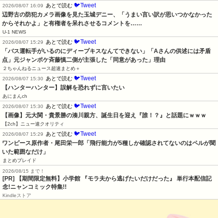
🐦Tweet
あとで読む
2026/08/07 16:09
辺野古の防犯カメラ画像を見た玉城デニー、「うまい言い訳が思いつかなかった
からそれかよ」と有権者を呆れさせるコメントを……
U-1 NEWS
🐦Tweet
あとで読む
2026/08/07 15:29
「バス運転手がいるのにディープキスなんてできない」「Aさんの供述には矛盾
点」元ジャンポケ斉藤慎二側が主張した「同意があった」理由
２ちゃんねるニュース超速まとめ＋
🐦Tweet
あとで読む
2026/08/07 15:30
【ハンターハンター】誤解を恐れずに言いたい
あにまんch
🐦Tweet
あとで読む
2026/08/07 15:30
【画像】元大関・貴景勝の湊川親方、誕生日を迎え『誰！？』と話題にｗｗｗ
【2ch】ニュー速クオリティ
🐦Tweet
あとで読む
2026/08/07 15:29
ワンピース原作者・尾田栄一郎「飛行能力が5種しか確認されてないのはペルが聞
いた範囲なだけ」
まとめブレイド
2026/08/15 まで！
[PR] 【期間限定無料】小学館 『モラ夫から逃げたいだけだった』 単行本配信記
念!ニャンコミック特集!!
Kindleストア