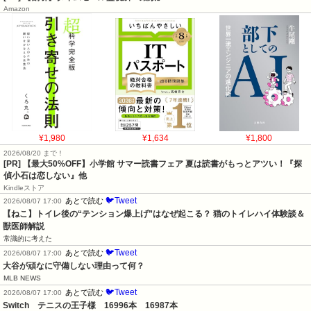
Amazon
¥1,980
¥1,634
¥1,800
2026/08/20 まで！
[PR]
【最大50%OFF】小学館 サマー読書フェア 夏は読書がもっとアツい！『探
偵小石は恋しない』他
Kindleストア
🐦Tweet
あとで読む
2026/08/07 17:00
【ねこ】トイレ後の“テンション爆上げ”はなぜ起こる？ 猫のトイレハイ体験談＆
獣医師解説
常識的に考えた
🐦Tweet
あとで読む
2026/08/07 17:00
大谷が頑なに守備しない理由って何？
MLB NEWS
🐦Tweet
あとで読む
2026/08/07 17:00
Switch　テニスの王子様　16996本　16987本