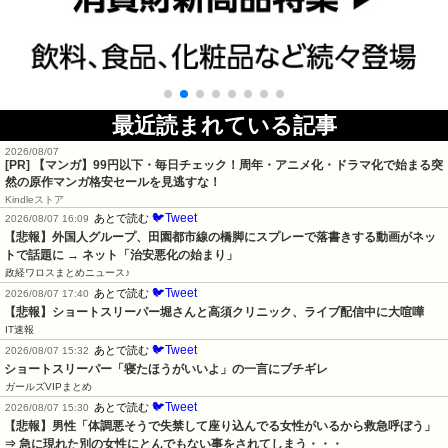
最近読まれている記事
2026/08/07
[PR] 【マンガ】99円以下・毎日チェック！周年・アニメ化・ドラマ化で始まる突
然の原作マンガ格安セールを見逃すな！
Kindleストア
🐦Tweet
あとで読む
2026/08/07 16:09
【悲報】外国人グループ、田園都市線の橋脚にスプレーで落書きする動画がネッ
トで話題に → ネット「治安悪化の始まり」
政経ワロスまとめニュース♪
🐦Tweet
あとで読む
2026/08/07 17:40
【悲報】ショートスリーパー堀さんと高須クリニック、ライブ配信中に大喧嘩
IT速報
🐦Tweet
あとで読む
2026/08/07 15:32
ショートスリーパー「寝たほうがいいよ」の一言にブチギレ
ガールズVIPまとめ
🐦Tweet
あとで読む
2026/08/07 15:30
【悲報】男性「体調悪そうで失禁して座り込んでる女性がいるから救急呼ぼう」
⇒ 急に現れた別の女性にとんでもない事をされてしまう・・・