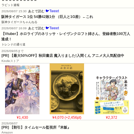
ラビット速報
🐦Tweet
あとで読む
2026/08/07 15:30
阪神タイガース 1位 54勝42敗1分 （巨人と1G差）←これ
阪神タイガースちゃんねる
🐦Tweet
あとで読む
2026/08/07 16:09
【Vtuber】ホロライブのネリッサ・レイヴンクロフト姉さん、登録者数100万人
達成！
トレンドの通り道
2026/09/05まで
[PR] 【最大50%OFF】秋田書店 魔入りました!入間くん アニメ大人気配信中
Kindleストア
¥1,430
¥4,070 (+2,456pt)
¥2,372
2026/08/07
[PR] 【割引】タイムセール監視所『米飯』
Amazon