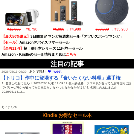
¥12,980
→ ¥8,790
¥6,980
→ ¥4,980
¥39,980
→ ¥35,980
【最大50%還元】
3日間限定 マンガ毎週末セール「アツいスポーツマンガ」
【セール】
Amazonデバイスサマーセール
【全巻11円】
極！単行本シリーズ 11円均一セール
Amazon・Kindleのセール情報まとめは
こちら
注目の記事
🐦Tweet
あとで読む
2026/05/15 09:30
【トリコ】作中に登場する「食いたくない料理」選手権
1: 名無しのあにまんch 2026/05/11(月) 12:09:19 個人的優勝 クロマドが食ってた虫料理同じ話
でバリーガモンが食ってた目玉みたいなやつもなかなかだけど 4: 名無しのあにまんch
2026/05/1 […]…
あにまんch
Kindle お得なセール本