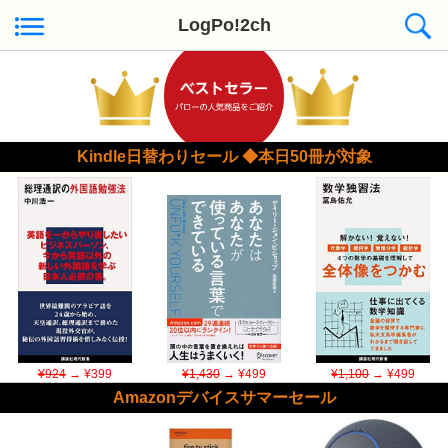
LogPo!2ch
Kindle日替わりセール ◆本日50冊が対象
¥924
→ ¥399
¥1,430
→ ¥499
¥1,100
→ ¥499
Amazonデバイスサマーセール