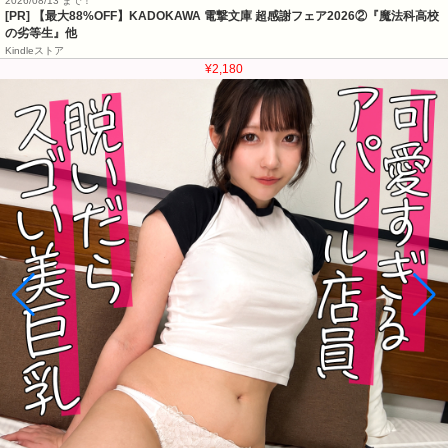
2026/08/13 まで！
[PR] 【最大88%OFF】KADOKAWA 電撃文庫 超感謝フェア2026②『魔法科高校
の劣等生』他
Kindleストア
¥2,180