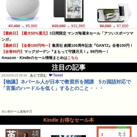
¥7,480
→ ¥5,980
¥39,980
→ ¥31,980
¥8,980
→ ¥7,600
【最終日】【最大50%還元】
3日間限定 マンガ毎週末セール「アツいスポーツマ
ンガ」
【最終日】【全巻100円均一】
集英社 創業100周年記念『GANTZ』全巻100円！
【全巻99円】
マッグガーデン『まもって守護月天！』99円均一！
Amazon・Kindleのセール情報まとめは
こちら
注目の記事
🐦Tweet
あとで読む
2026/05/15 09:30
【物議】ネパール人が日本で教習所を開講 5カ国語対応で
「言葉のハードルを低く」するとのこと・・・
オレ的ゲーム速報＠刃
Kindle お得なセール本