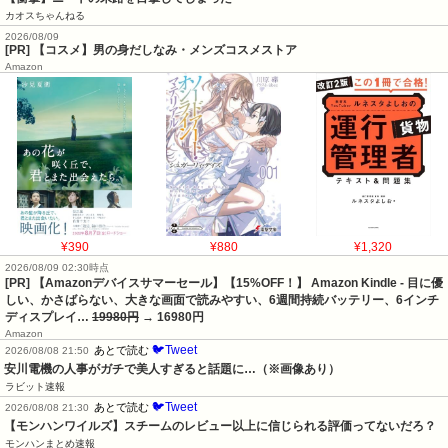
カオスちゃんねる
2026/08/09
[PR] 【コスメ】男の身だしなみ・メンズコスメストア
Amazon
¥390
¥880
¥1,320
2026/08/09 02:30時点
[PR] 【Amazonデバイスサマーセール】【15%OFF！】 Amazon Kindle - 目に優
しい、かさばらない、大きな画面で読みやすい、6週間持続バッテリー、6インチ
ディスプレイ…
19980円
→ 16980円
Amazon
🐦Tweet
あとで読む
2026/08/08 21:50
安川電機の人事がガチで美人すぎると話題に…（※画像あり）
ラビット速報
🐦Tweet
あとで読む
2026/08/08 21:30
【モンハンワイルズ】スチームのレビュー以上に信じられる評価ってないだろ？
モンハンまとめ速報