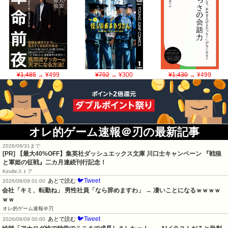
¥1,485
→ ¥499
¥792
→ ¥300
¥1,430
→ ¥499
オレ的ゲーム速報＠刃の最新記事
2026/08/31まで
[PR]
【最大40%OFF】集英社ダッシュエックス文庫 川口士キャンペーン 『戦狼
と軍姫の征戦』二カ月連続刊行記念！
Kindleストア
🐦Tweet
あとで読む
2026/08/09 01:00
会社「キミ、転勤ね」 男性社員「なら辞めますわ」 → 凄いことになるｗｗｗｗ
ｗｗ
オレ的ゲーム速報＠刃
🐦Tweet
あとで読む
2026/08/09 00:00