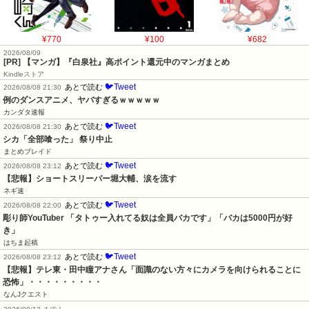
¥770
¥100
¥682
2026/08/09
[PR] 【マンガ】『白泉社』高ポイント還元中のマンガまとめ
Kindleストア
🐦Tweet
あとで読む
2026/08/08 21:30
例のダンスアニメ、ヤバすぎるｗｗｗｗｗ
カンダタ速報
🐦Tweet
あとで読む
2026/08/08 21:30
シカ「全部喰った」 祭り中止
まとめブレイド
🐦Tweet
あとで読む
2026/08/08 23:12
【悲報】ショートスリーパー堀大輔、涙を流す
ネギ速
🐦Tweet
あとで読む
2026/08/08 22:00
彫り師YouTuber 「タトゥー入れてる奴は全員バカです」「バカは5000円が好
き」
はちま起稿
🐦Tweet
あとで読む
2026/08/08 23:12
【悲報】テレ東・田中瞳アナさん「面識のない方々にカメラを向けられることに
恐怖」・・・・・・・・・
なんJクエスト