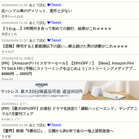
🐦Tweet
あとで読む
2026/08/08 21:50
左ハンドル車のデメリット、意外と少ない
思考ちゃんねる
🐦Tweet
あとで読む
2026/08/08 21:50
【うわぁ…】3年間付き合って初めての旅行、結果がこれｗｗｗｗ
気団まとめ
🐦Tweet
あとで読む
2026/08/08 21:50
【悲報】帰宅すると家政婦以下の扱い…耐え続けた男の決断がこれｗｗｗｗ
キスログ
2026/08/09 02:30時点
[PR] 【Amazonデバイスサマーセール】【29%OFF！】 【New】Amazon Fire
TV Stick HD | 手軽にストリーミングをはじめよう | ストリーミングメディアプ…
6980円
→ 4980円
Amazon
2026/08/11 まで！
[PR] 【最大50%OFF】白泉社 ドラマ化決定!!「虐殺ハッピーエンド」 ヤングアニ
マル7月新刊フェア
Kindleストア
🐦Tweet
あとで読む
2026/08/08 21:49
【驚愕】映画『8番出口』、公開から約1年で金ロー地上波初放送へ
ネギ速