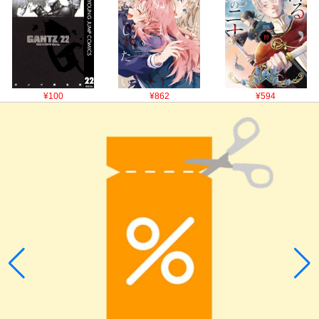
¥100
¥862
¥594