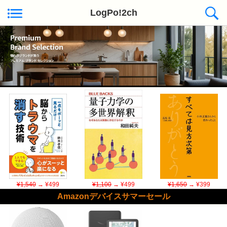
LogPo!2ch
Kindle日替わりセール ◆本日50冊が対象
¥1,540
→ ¥499
¥1,100
→ ¥499
¥1,650
→ ¥399
Amazonデバイスサマーセール