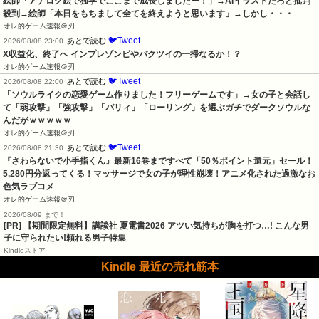
絵師「アナログ絵で独学でここまで成長しましたー！」→AIイラストだろと批判
殺到→絵師「本日をもちまして全てを終えようと思います」→しかし・・・
オレ的ゲーム速報＠刃
🐦Tweet
あとで読む
2026/08/08 23:00
X収益化、終了へ インプレゾンビやパクツイの一掃なるか！？
オレ的ゲーム速報＠刃
🐦Tweet
あとで読む
2026/08/08 22:00
「ソウルライクの恋愛ゲーム作りました！フリーゲームです」→女の子と会話し
て「弱攻撃」「強攻撃」「パリィ」「ローリング」を選ぶガチでダークソウルな
んだがｗｗｗｗｗ
オレ的ゲーム速報＠刃
🐦Tweet
あとで読む
2026/08/08 21:30
『さわらないで小手指くん』最新16巻まですべて「50％ポイント還元」セール！
5,280円分返ってくる！マッサージで女の子が理性崩壊！アニメ化された過激なお
色気ラブコメ
オレ的ゲーム速報＠刃
2026/08/09 まで！
[PR] 【期間限定無料】講談社 夏電書2026 アツい気持ちが胸を打つ…! こんな男
子に守られたい!頼れる男子特集
Kindleストア
Kindle 最近の売れ筋本