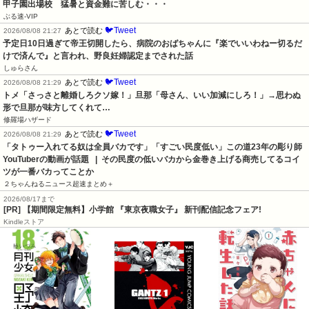
甲子園出場校　猛暑と資金難に苦しむ・・・
ぶる速-VIP
🐦Tweet
あとで読む
2026/08/08 21:27
予定日10日過ぎて帝王切開したら、病院のおばちゃんに『楽でいいわねー切るだ
けで済んで』と言われ、野良妊婦認定までされた話
しゅらさん
🐦Tweet
あとで読む
2026/08/08 21:29
トメ「さっさと離婚しろクソ嫁！」旦那「母さん、いい加減にしろ！」→思わぬ
形で旦那が味方してくれて…
修羅場ハザード
🐦Tweet
あとで読む
2026/08/08 21:29
「タトゥー入れてる奴は全員バカです」「すごい民度低い」この道23年の彫り師
YouTuberの動画が話題   |  その民度の低いバカから金巻き上げる商売してるコイ
ツが一番バカってことか
２ちゃんねるニュース超速まとめ＋
2026/08/17まで
[PR] 【期間限定無料】小学館 『東京夜職女子』 新刊配信記念フェア!
Kindleストア