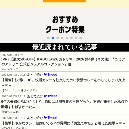
最近読まれている記事
2026/08/20まで
[PR]
【最大50%OFF】KADOKAWA カドサマー2026 第4弾（その他）『ユミア
のアトリエ 公式ビジュアルコレクション』他
Kindleストア
🐦Tweet
あとで読む
2026/08/08 22:15
【画像】快活CLUB、快活カレーを注文したのに快活カレーを出してしまい炎上
ｗｗｗ
【2ch】ニュー速クオリティ
🐦Tweet
あとで読む
2026/08/08 22:12
6年の夫婦生活にピリオド。原因は旦那有責の不妊だった。不妊が発覚した地点で
離婚すればよかった...
浮気ちゃんねる
🐦Tweet
あとで読む
2026/08/08 22:12
【衝撃】さかなクン、結婚してる？の質問に「お魚で幸せ」と答えた結果ｗｗｗ
NEWSまとめもりー