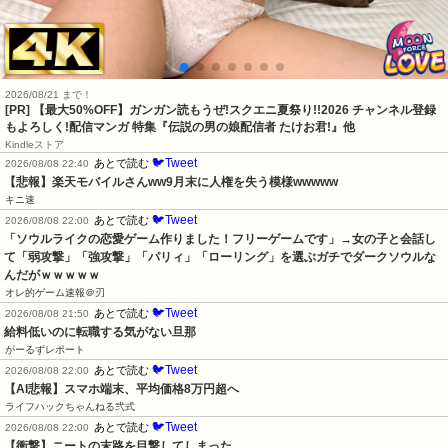
2026/08/21 まで！
[PR] 【最大50%OFF】ガンガン読もうぜ!スクエニ夏祭り!!2026 チャンネル登録
もよろしく!配信マンガ 特集『伝説の男の娘配信者 たけお君!』他
Kindleストア
🐦Tweet
あとで読む
2026/08/08 22:40
【悲報】楽天モバイルさんww9月末に人権を失う模様wwwww
キニ速
🐦Tweet
あとで読む
2026/08/08 22:00
「ソウルライクの恋愛ゲーム作りました！フリーゲームです」→女の子と会話し
て「弱攻撃」「強攻撃」「パリィ」「ローリング」を選ぶガチでダークソウルな
んだがｗｗｗｗｗ
オレ的ゲーム速報＠刃
🐦Tweet
あとで読む
2026/08/08 21:50
給料低いのに転職する気がない旦那
がーるずレポート
🐦Tweet
あとで読む
2026/08/08 22:00
【AI悲報】スマホ端末、平均価格8万円超へ
ライフハックちゃんねる弐式
🐦Tweet
あとで読む
2026/08/08 22:00
【衝撃】ニートの末路を目撃してしまった