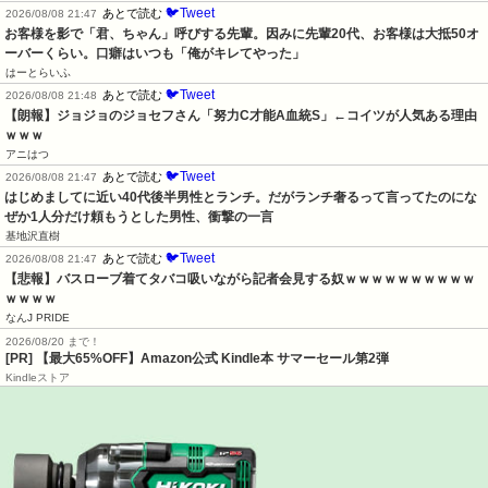
🐦Tweet
あとで読む
2026/08/08 21:47
お客様を影で「君、ちゃん」呼びする先輩。因みに先輩20代、お客様は大抵50オ
ーバーくらい。口癖はいつも「俺がキレてやった」
はーとらいふ
🐦Tweet
あとで読む
2026/08/08 21:48
【朗報】ジョジョのジョセフさん「努力C才能A血統S」←コイツが人気ある理由
ｗｗｗ
アニはつ
🐦Tweet
あとで読む
2026/08/08 21:47
はじめましてに近い40代後半男性とランチ。だがランチ奢るって言ってたのにな
ぜか1人分だけ頼もうとした男性、衝撃の一言
基地沢直樹
🐦Tweet
あとで読む
2026/08/08 21:47
【悲報】バスローブ着てタバコ吸いながら記者会見する奴ｗｗｗｗｗｗｗｗｗｗ
ｗｗｗｗ
なんJ PRIDE
2026/08/20 まで！
[PR]
【最大65%OFF】Amazon公式 Kindle本 サマーセール第2弾
Kindleストア