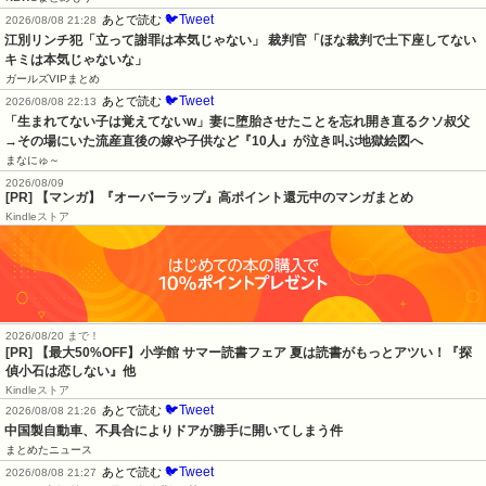
🐦Tweet
あとで読む
2026/08/08 21:28
江別リンチ犯「立って謝罪は本気じゃない」 裁判官「ほな裁判で土下座してない
キミは本気じゃないな」
ガールズVIPまとめ
🐦Tweet
あとで読む
2026/08/08 22:13
「生まれてない子は覚えてないw」妻に堕胎させたことを忘れ開き直るクソ叔父
→その場にいた流産直後の嫁や子供など『10人』が泣き叫ぶ地獄絵図へ
まなにゅ～
2026/08/09
[PR] 【マンガ】『オーバーラップ』高ポイント還元中のマンガまとめ
Kindleストア
2026/08/20 まで！
[PR]
【最大50%OFF】小学館 サマー読書フェア 夏は読書がもっとアツい！『探
偵小石は恋しない』他
Kindleストア
🐦Tweet
あとで読む
2026/08/08 21:26
中国製自動車、不具合によりドアが勝手に開いてしまう件
まとめたニュース
🐦Tweet
あとで読む
2026/08/08 21:27