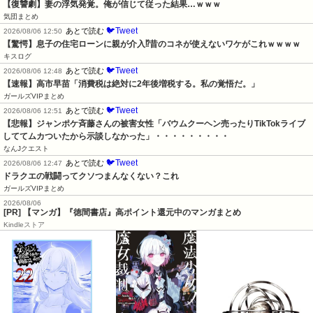
【復讐劇】妻の浮気発覚。俺が信じて従った結果…ｗｗｗ
気団まとめ
🐦Tweet
あとで読む
2026/08/06 12:50
【驚愕】息子の住宅ローンに親が介入⁉昔のコネが使えないワケがこれｗｗｗｗ
キスログ
🐦Tweet
あとで読む
2026/08/06 12:48
【速報】高市早苗「消費税は絶対に2年後増税する。私の覚悟だ。」
ガールズVIPまとめ
🐦Tweet
あとで読む
2026/08/06 12:51
【悲報】ジャンポケ斉藤さんの被害女性「バウムクーヘン売ったりTikTokライブ
しててムカついたから示談しなかった」・・・・・・・・・
なんJクエスト
🐦Tweet
あとで読む
2026/08/06 12:47
ドラクエの戦闘ってクソつまんなくない？これ
ガールズVIPまとめ
2026/08/06
[PR] 【マンガ】『徳間書店』高ポイント還元中のマンガまとめ
Kindleストア