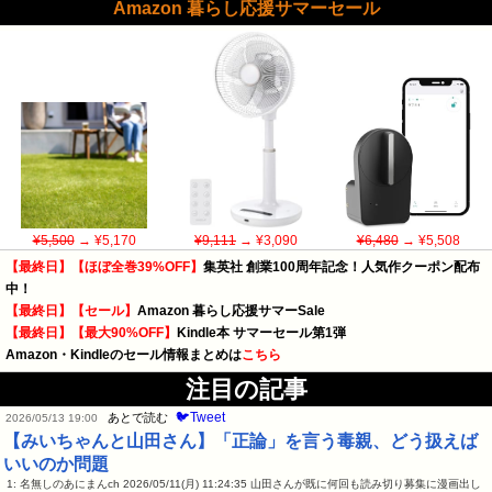
Amazon 暮らし応援サマーセール
¥5,500
→ ¥5,170
¥9,111
→ ¥3,090
¥6,480
→ ¥5,508
【最終日】【ほぼ全巻39%OFF】
集英社 創業100周年記念！人気作クーポン配布
中！
【最終日】【セール】
Amazon 暮らし応援サマーSale
【最終日】【最大90%OFF】
Kindle本 サマーセール第1弾
Amazon・Kindleのセール情報まとめは
こちら
注目の記事
🐦Tweet
あとで読む
2026/05/13 19:00
【みいちゃんと山田さん】「正論」を言う毒親、どう扱えば
いいのか問題
1: 名無しのあにまんch 2026/05/11(月) 11:24:35 山田さんが既に何回も読み切り募集に漫画出し