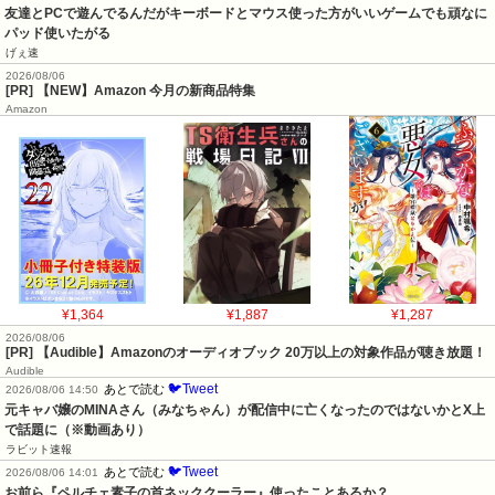
友達とPCで遊んでるんだがキーボードとマウス使った方がいいゲームでも頑なに
パッド使いたがる
げぇ速
2026/08/06
[PR] 【NEW】Amazon 今月の新商品特集
Amazon
¥1,364
¥1,887
¥1,287
2026/08/06
[PR] 【Audible】Amazonのオーディオブック 20万以上の対象作品が聴き放題！
Audible
🐦Tweet
あとで読む
2026/08/06 14:50
元キャバ嬢のMINAさん（みなちゃん）が配信中に亡くなったのではないかとX上
で話題に（※動画あり）
ラビット速報
🐦Tweet
あとで読む
2026/08/06 14:01
お前ら『ペルチェ素子の首ネッククーラー』使ったことあるか？