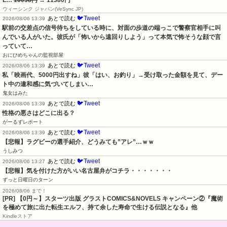
L…
16038円
→ 11380円
ウィーシンク ジャパン(VeSync JP)
🐦Tweet
あとで読む
2026/08/06 13:39
駅前の交差点の信号待ちをしている時に、対面の歩道の端っこで警察官相手に叫
んでいる人がいた。彼氏が「怖いから遠回りしよう」って本気で怖そうな顔で言
っていて…
おにひめちゃんの監視部屋
🐦Tweet
あとで読む
2026/08/06 13:39
私「映画代、5000円出すね」彼「はい、お釣り」→受け取った金額を見て、デー
ト中の違和感に気づいてしまい…
鬼女はみた
🐦Tweet
あとで読む
2026/08/06 13:39
性格の悪さはどこに出る？
がーるずレポート
🐦Tweet
あとで読む
2026/08/06 13:39
【悲報】ラグビーの選手紹介、どうみても”アレ”…ｗｗ
うしみつ
🐦Tweet
あとで読む
2026/08/06 13:27
【悲報】気を付けた方がいい名古屋弁がコチラ・・・・・・・
ずっと日曜日のターン
2026/08/06 まで！
[PR] 【0円～】スターツ出版 グラストCOMICS&NOVELS キャンペーン②『魔術
を極めて旅に出た転生エルフ、持て余した寿命で生ける伝説となる』他
Kindleストア