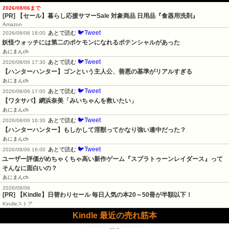
2026/08/06まで
[PR]
【セール】暮らし応援サマーSale 対象商品 日用品『食器用洗剤』
Amazon
🐦Tweet
あとで読む
2026/08/06 18:00
妖怪ウォッチには第二のポケモンになれるポテンシャルがあった
あにまんch
🐦Tweet
あとで読む
2026/08/06 17:30
【ハンターハンター】ゴンという主人公、善悪の基準がリアルすぎる
あにまんch
🐦Tweet
あとで読む
2026/08/06 17:00
【ワタサバ】網浜奈美「みいちゃんを救いたい」
あにまんch
🐦Tweet
あとで読む
2026/08/06 16:30
【ハンターハンター】もしかして淫獣ってかなり強い連中だった？
あにまんch
🐦Tweet
あとで読む
2026/08/06 16:00
ユーザー評価がめちゃくちゃ高い新作ゲーム『スプラトゥーンレイダース』って
そんなに面白いの？
あにまんch
2026/08/06
[PR]
【Kindle】日替わりセール 毎日人気の本20～50冊が半額以下！
Kindleストア
Kindle 最近の売れ筋本