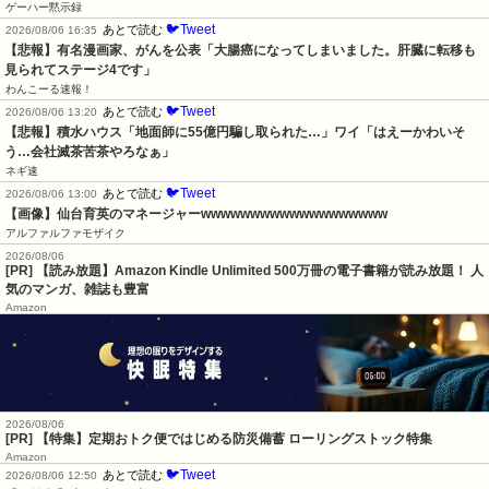
ゲーハー黙示録
🐦Tweet
あとで読む
2026/08/06 16:35
【悲報】有名漫画家、がんを公表「大腸癌になってしまいました。肝臓に転移も
見られてステージ4です」
わんこーる速報！
🐦Tweet
あとで読む
2026/08/06 13:20
【悲報】積水ハウス「地面師に55億円騙し取られた…」ワイ「はえーかわいそ
う…会社滅茶苦茶やろなぁ」
ネギ速
🐦Tweet
あとで読む
2026/08/06 13:00
【画像】仙台育英のマネージャーwwwwwwwwwwwwwwwwwww
アルファルファモザイク
2026/08/06
[PR] 【読み放題】Amazon Kindle Unlimited 500万冊の電子書籍が読み放題！ 人
気のマンガ、雑誌も豊富
Amazon
2026/08/06
[PR] 【特集】定期おトク便ではじめる防災備蓄 ローリングストック特集
Amazon
🐦Tweet
あとで読む
2026/08/06 12:50