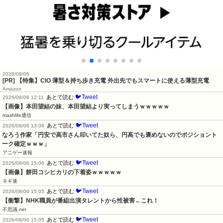
2026/08/06
[PR] 【特集】CIO 薄型＆持ち歩き充電 外出先でもスマートに使える薄型充電
Amazon
🐦Tweet
あとで読む
2026/08/06 12:11
【画像】本田望結の妹、本田望結より実ってしまうｗｗｗｗｗ
mashlife通信
🐦Tweet
あとで読む
2026/08/06 13:06
なろう作家「円安で高市さん叩いてた奴ら、円高でも褒めないのでポジショント
ーク確定ｗｗｗ」
アニゲー速報
🐦Tweet
あとで読む
2026/08/06 15:06
【画像】餅田コシヒカリの下着姿ｗｗｗｗｗ
ネギ速
🐦Tweet
あとで読む
2026/08/06 15:05
【衝撃】NHK職員が番組出演タレントから性被害←これ！
不思議.net
🐦Tweet
あとで読む
2026/08/06 15:05