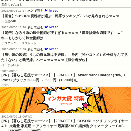
凹凸ちゃんねる
🐦Tweet
あとで読む
2026/08/06 13:27
【画像】SUSURU視聴者が選ぶ二郎系ランキング2026が発表されるｗｗｗ
ぶる速-VIP
🐦Tweet
あとで読む
2026/08/06 13:40
【驚愕】なろう系の錬金術師が凄すぎるｗｗｗｗ「職業は錬金術師です」←こ
れ…もしかして錬金術師は…
デジタルニューススレッド
🐦Tweet
あとで読む
2026/08/06 13:39
【醜い嫁の嫉妬】うちの義兄嫁は不妊様。「身内（私やコトメ）の子供なんて見
たくない」と義兄嫁。へーｗｗｗｗｗｗ【報告者がry】
はーとらいふ
2026/08/06
[PR] 【暮らし応援サマーSale】【33%OFF！】 Anker Nano Charger (70W, 3
Ports) ブラック
5990円
→ 3990円 （18:00時点）
Anker
2026/08/06 18:00時点
[PR] 【暮らし応援サマーSale】【29%OFF！】 COSORI コソリ ノンフライヤー
4.7L 大容量 家庭用 エアフライヤー 最高温230℃ 揚げ物 タイマー グレー CAF-