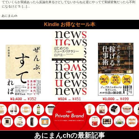
てていくらか実績あったら反論出来るけどしてないからねえ逆にやってて実績皆無だったら不利
になるけど 5: […]…
あにまんch
Kindle お得なセール本
¥1,430
→ ¥352
¥924
→ ¥451
¥1,000
→ ¥499
あにまんchの最新記事