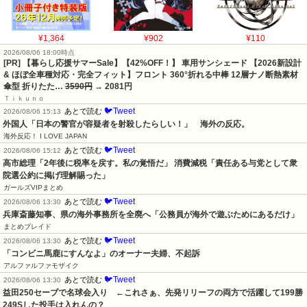
¥1,364
¥902
¥110
2026/08/06 18:00時点
[PR] 【暮らし応援サマーSale】【42%OFF！】 車用サンシェード 【2026新設計
& ほぼ全車種対応・完全フィット】フロント 360°折れる中棒 12層ナノ断熱素材
傘型 折りたた…
3590円
→ 2081円
Ｔｉｋｕｎｏ
🐦Tweet
あとで読む
2026/08/06 15:13
外国人「日本の警官が容疑者を射殺したらしい！」　海外の反応。
海外反応！ I LOVE JAPAN
🐦Tweet
あとで読む
2026/08/06 15:12
高市総理「2年後に税率を戻す。私の覚悟だ」 消費減税「責任ある与党として衆
院選公約に掲げ理解賜った」
ガールズVIPまとめ
🐦Tweet
あとで読む
2026/08/06 13:30
兵庫斎藤知事、県の海外事務所を全廃へ「公務員が海外で遊ぶためにあるだけ」
まとめブレイド
🐦Tweet
あとで読む
2026/08/06 13:30
「コンビニ馬鹿にすんなよ」のオーナー夫婦、不起訴
アルファルファモザイク
🐦Tweet
あとで読む
2026/08/06 13:30
益田250セーブで名球会入り　←これさぁ、先発リリーフの両方で活躍して199勝
249Sした投手は入れんの？