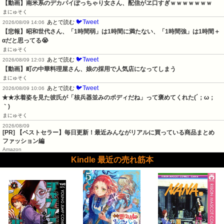
【動画】南米系のデカパイぽっちゃり女さん、配信がヱ口すぎｗｗｗｗｗｗｗ
まにゅそく
🐦Tweet
あとで読む
2026/08/09 14:06
【悲報】昭和世代さん、「1時間弱」は1時間に満たない、「1時間強」は1時間＋
αだと思ってる😭
まにゅそく
🐦Tweet
あとで読む
2026/08/09 12:03
【動画】町の中華料理屋さん、娘の採用で人気店になってしまう
まにゅそく
🐦Tweet
あとで読む
2026/08/09 10:06
★★水着姿を見た彼氏が「核兵器並みのボディだね」って褒めてくれた(´；ω；
｀)
まにゅそく
2026/08/09
[PR] 【ベストセラー】毎日更新！最近みんながリアルに買っている商品まとめ
ファッション編
Amazon
Kindle 最近の売れ筋本