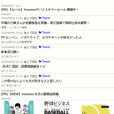
2026/08/17 まで！
[PR]
【セール】Amazonデバイスサマーセール 開催中！
Amazon
🐦Tweet
あとで読む
2026/08/09 15:19
中国の三峡ダムが全開放流を実施…長江流域で深刻な洪水被害！
軍事・ミリタリー速報
🐦Tweet
あとで読む
2026/08/09 15:19
PCエンジン、メガドライブ、セガサターンが好きだった人
おにひめちゃんの監視部屋
🐦Tweet
あとで読む
2026/08/09 15:18
飲食店の賄い
まとめブレイド
🐦Tweet
あとで読む
2026/08/09 15:18
【8月】恋話・恋愛相談総合トピ
はーとらいふ
🐦Tweet
あとで読む
2026/08/09 15:19
この世のなによりも犬が好きな人と話したい
がーるずレポート
2026/08/09
[PR] 【NEW】Amazon 今月の新商品特集
Amazon