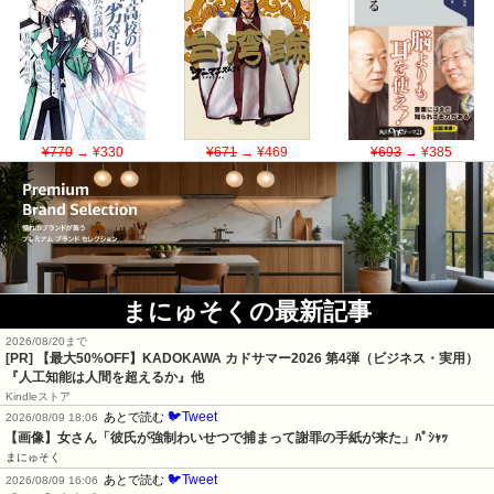
¥770
→ ¥330
¥671
→ ¥469
¥693
→ ¥385
まにゅそくの最新記事
2026/08/20まで
[PR]
【最大50%OFF】KADOKAWA カドサマー2026 第4弾（ビジネス・実用）
『人工知能は人間を超えるか』他
Kindleストア
🐦Tweet
あとで読む
2026/08/09 18:06
【画像】女さん「彼氏が強制わいせつで捕まって謝罪の手紙が来た」ﾊﾟｼｬｯ
まにゅそく
🐦Tweet
あとで読む
2026/08/09 16:06