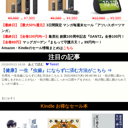
¥9,980
→ ¥7,980
¥6,980
→ ¥4,980
¥12,980
→ ¥9,980
【最終日】【最大50%還元】
3日間限定 マンガ毎週末セール「アツいスポーツマ
ンガ」
【最終日】【全巻100円均一】
集英社 創業100周年記念『GANTZ』全巻100円！
【全巻99円】
マッグガーデン『まもって守護月天！』99円均一！
Amazon・Kindleのセール情報まとめは
こちら
注目の記事
🐦Tweet
あとで読む
2026/05/13 18:06
【健康】一生『虫歯』にならずに済む方法がこちら ⇒
引用元 一生虫歯にならずに済む方法がこちら 1: 2021/06/17(木) 06:40:56.11 ・幼少期に親から
口移しをされたことがない ・幼少期に親にしっかり口腔ケアをされた ・幼少期に親に躾けられて
しっかり歯を...…
まにゅそく
Kindle お得なセール本