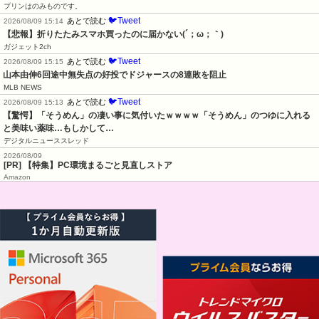
プリンはのみものです。
🐦Tweet
あとで読む
2026/08/09 15:14
【悲報】折りたたみスマホ買ったのに届かない(´；ω；｀)
ガジェット2ch
🐦Tweet
あとで読む
2026/08/09 15:15
山本由伸6回途中無失点の好投でドジャースの8連敗を阻止
MLB NEWS
🐦Tweet
あとで読む
2026/08/09 15:13
【驚愕】「そうめん」の凄い事に気付いたｗｗｗｗ「そうめん」のつゆに入れる
と美味い薬味…もしかして…
デジタルニューススレッド
2026/08/09
[PR] 【特集】PC環境まるごと見直しストア
Amazon