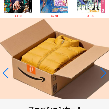
¥110
¥770
¥100