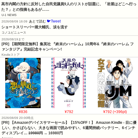
高市内閣の方針に反対した自民党議員9人のリストが話題に、「岩屋はどこへ行っ
た？」との指摘もあるが……
U-1 NEWS
🐦Tweet
あとで読む
2026/08/09 16:09
ショートスリーパー堀大輔氏、涙を流す
コノユビニュース
2026/08/19まで
[PR] 【期間限定無料】集英社 『終末のハーレム』10周年&『終末のハーレム フ
ァンタジア』完結記念キャンペーン!
Kindleストア
¥836
¥792
¥792 (+396pt)
2026/08/09 20:00時点
[PR] 【Amazonデバイスサマーセール】【15%OFF！】 Amazon Kindle - 目に優
しい、かさばらない、大きな画面で読みやすい、6週間持続バッテリー、6インチ
ディスプレイ…
19980円
→ 16980円