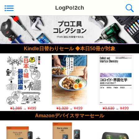
LogPo!2ch
Kindle日替わりセール ◆本日50冊が対象
¥1,386
→ ¥499
¥1,320
→ ¥499
¥3,630
→ ¥499
Amazonデバイスサマーセール