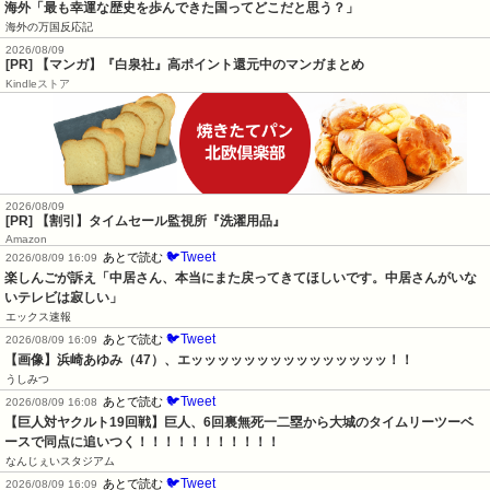
海外「最も幸運な歴史を歩んできた国ってどこだと思う？」
海外の万国反応記
2026/08/09
[PR] 【マンガ】『白泉社』高ポイント還元中のマンガまとめ
Kindleストア
2026/08/09
[PR] 【割引】タイムセール監視所『洗濯用品』
Amazon
🐦Tweet
あとで読む
2026/08/09 16:09
楽しんごが訴え「中居さん、本当にまた戻ってきてほしいです。中居さんがいな
いテレビは寂しい」
エックス速報
🐦Tweet
あとで読む
2026/08/09 16:09
【画像】浜崎あゆみ（47）、エッッッッッッッッッッッッッッッ！！
うしみつ
🐦Tweet
あとで読む
2026/08/09 16:08
【巨人対ヤクルト19回戦】巨人、6回裏無死一二塁から大城のタイムリーツーベ
ースで同点に追いつく！！！！！！！！！！！
なんじぇいスタジアム
🐦Tweet
あとで読む
2026/08/09 16:09