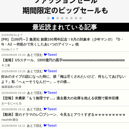
最近読まれている記事
2026/08/31まで
[PR]
【100円～】集英社 創業100周年記念！8月の対象本（少年マンガ）『D・
N・A2 ～何処かで失くしたあいつのアイツ～』他
Kindleストア
🐦Tweet
あとで読む
2026/08/09 15:20
【速報】USスチール、1800億円の黒字wwwwwwwwwwwwwwwwwwwwwwww
キニ速
🐦Tweet
あとで読む
2026/08/09 15:20
好みのタイプの話になった時に、彼「俺は尽くされたいけど、何もしてあげない
よ？」私「へぇーそうなんだー」→その後…
修羅場家の日常
🐦Tweet
あとで読む
2026/08/09 16:10
【悲報】米農家「もう無理です…」過去最大の在庫を抱える状態で新米収穫
おーるじゃんる
🐦Tweet
あとで読む
2026/08/09 16:11
【動画】昔のドラマのレ◯プシーン、今見るとアウトすぎるｗｗｗｗｗｗｗｗｗ
mashlife通信
🐦Tweet
あとで読む
2026/08/09 16:11