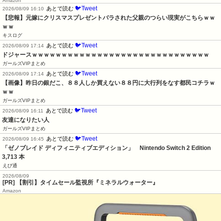
Amazon
🐦Tweet
あとで読む
2026/08/09 16:10
【悲報】元嫁にクリスマスプレゼントバラされた父親のつらい現実がこちらｗｗ
ｗｗ
キスログ
🐦Tweet
あとで読む
2026/08/09 17:14
ドジャースｗｗｗｗｗｗｗｗｗｗｗｗｗｗｗｗｗｗｗｗｗｗｗｗｗｗｗｗｗｗ
ガールズVIPまとめ
🐦Tweet
あとで読む
2026/08/09 17:14
【画像】昨日の銀だこ、８８人しか買えない８８円に大行列をなす都民コチラｗ
ｗｗ
ガールズVIPまとめ
🐦Tweet
あとで読む
2026/08/09 16:11
友達になりたい人
ガールズVIPまとめ
🐦Tweet
あとで読む
2026/08/09 16:45
「ゼノブレイド ディフィニティブエディション」　Nintendo Switch 2 Edition　
3,713 本
えび通
2026/08/09
[PR] 【割引】タイムセール監視所『ミネラルウォーター』
Amazon