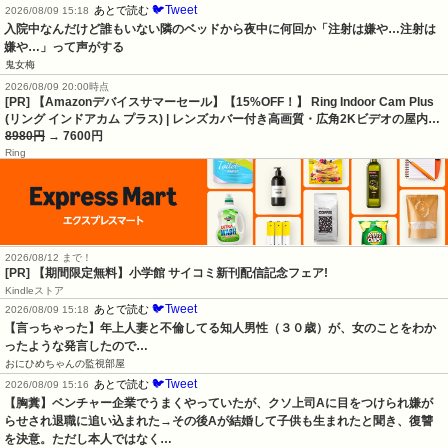
🐦Tweet
あとで読む
2026/08/09 15:18
入院中なんだけど誰もいない隣のベッドから夜中に何回か「注射は嫌や…注射は
嫌や…」って声がする
鬼女梅
2026/08/09 20:00時点
[PR] 【Amazonデバイスサマーセール】【15%OFF！】 Ring Indoor Cam Plus
(リング インドアカム プラス) | レンズカバー付き高画質・広角2Kビデオの屋内…
8980円
→ 7600円
Ring
2026/08/12 まで！
[PR] 【期間限定無料】小学館 サイコミ新刊配信記念フェア!
Kindleストア
🐦Tweet
あとで読む
2026/08/09 15:18
【言っちゃった】年上人妻と不倫してる知人男性（３０歳）が、女のことをわか
ったような発言したので…
おにひめちゃんの監視部屋
🐦Tweet
あとで読む
2026/08/09 15:16
【胸糞】ベンチャー企業でうまくやっていたが、クソ上司Aに目をつけられ嫌が
らせされ退職に追い込まれた→その後Aが結婚して子供も生まれたと聞き、復讐
を決意。ただし本人ではなく…