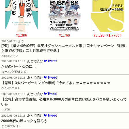
¥1,386
¥1,760
¥3,520 (+1,776pt)
2026/08/31 まで！
[PR]
【最大40%OFF】集英社ダッシュエックス文庫 川口士キャンペーン 『戦狼
と軍姫の征戦』二カ月連続刊行記念！
Kindleストア
🐦Tweet
あとで読む
2026/08/09 15:18
ただのパートなのに…
ガールズVIPまとめ
🐦Tweet
あとで読む
2026/08/09 15:18
【悲報】3大バーガーキングの弱点「冷めてる」ｗｗｗｗｗｗｗｗｗｗ
なんJクエスト
🐦Tweet
あとで読む
2026/08/09 15:18
【悲報】高市早苗首相、公用車を3000万の新車に買い換えタバコを吸いまくって
いた
ネギ速
🐦Tweet
あとで読む
2026/08/09 15:18
2000年代の邦ロックを語ろう
まとめブレイド