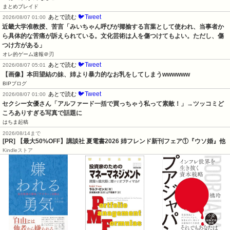
まとめブレイド
🐦Tweet
あとで読む
2026/08/07 01:00
近畿大学准教授、苦言「みいちゃん呼びが揶揄する言葉として使われ、当事者か
ら具体的な苦痛が訴えられている。文化芸術は人を傷つけてもよい。ただし、傷
つけ方がある」
オレ的ゲーム速報＠刃
🐦Tweet
あとで読む
2026/08/07 05:01
【画像】本田望結の妹、姉より暴力的なお乳をしてしまうwwwwww
BIPブログ
🐦Tweet
あとで読む
2026/08/07 01:00
セクシー女優さん「アルファード一括で買っちゃう私って素敵！」→ツッコミど
ころありすぎる写真で話題に
はちま起稿
2026/08/14まで
[PR] 【最大50%OFF】講談社 夏電書2026 姉フレンド新刊フェア①『ウソ婚』他
Kindleストア