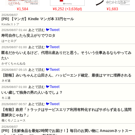
¥1,584
¥6,252 (+3,636pt)
¥1,683
2026/08/07
[PR] 【マンガ】Kindle マンガ本 33円セール
Kindleストア
🐦Tweet
あとで読む
2026/08/07 01:44
寿司自作したら安上がりでワロタ
はーとログ
🐦Tweet
あとで読む
2026/08/07 01:00
匿名だからいえるけど、代理出産ありだと思う。そういう仕事あるならやってみ
たい
かぞくちゃんねる
🐦Tweet
あとで読む
2026/08/07 05:15
【朗報】みいちゃんと山田さん、ハッピーエンド確定、最後はママに埋葬される
ネギ速
🐦Tweet
あとで読む
2026/08/07 01:00
いい歳して独身の男の人いるでしょ？
キニ速
🐦Tweet
あとで読む
2026/08/07 00:57
【有能】政府「トラックはサービスエリア利用有料化すればサボらず走るし流問
題解決じゃね？」
働くモノニュース
2026/08/07
[PR] 【生鮮食品を最短2時間でお届け！】毎日のお買い物に Amazonネットスー