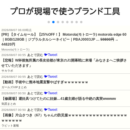
2026/08/07 06:00時点
[PR] 【タイムセール】【25%OFF！】 Motorola(モトローラ) motorola edge 60
｜8GB/128GB｜ジブラルタルシーネイビー｜PBAJ0003JP …
59800円
→
44820円
Motorola(モトローラ)
🐦Tweet
あとで読む
2026/08/07 00:55
【悲報】W杯後無所属の長友佑都が東京のJ1開幕戦に来場「みなさまへご挨拶さ
せていただきます」
サカラボ
🐦Tweet
あとで読む
2026/08/07 00:55
【動画】手術中に熊本地震直撃やばすぎｗｗｗｗｗｗｗ
ガールズVIPまとめ
🐦Tweet
あとで読む
2026/08/07 00:50
【修羅場】避妊具つけてたのに妊娠…41歳主婦が語る中絶の真実wwwww
気団まとめ
🐦Tweet
あとで読む
2026/08/07 00:50
【画像】片山さつき（67）ちゃんの防災服ｗｗｗｗｗｗｗｗｗｗｗｗｗｗｗｗｗ
ｗｗｗｗｗｗ
ラビット速報