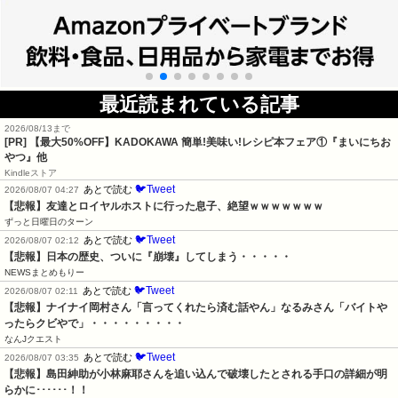
最近読まれている記事
2026/08/13まで
[PR] 【最大50%OFF】KADOKAWA 簡単!美味い!レシピ本フェア①『まいにちお
やつ』他
Kindleストア
🐦Tweet
あとで読む
2026/08/07 04:27
【悲報】友達とロイヤルホストに行った息子、絶望ｗｗｗｗｗｗｗ
ずっと日曜日のターン
🐦Tweet
あとで読む
2026/08/07 02:12
【悲報】日本の歴史、ついに『崩壊』してしまう・・・・・
NEWSまとめもりー
🐦Tweet
あとで読む
2026/08/07 02:11
【悲報】ナイナイ岡村さん「言ってくれたら済む話やん」なるみさん「バイトや
ったらクビやで」・・・・・・・・・
なんJクエスト
🐦Tweet
あとで読む
2026/08/07 03:35
【悲報】島田紳助が小林麻耶さんを追い込んで破壊したとされる手口の詳細が明
らかに･･････！！