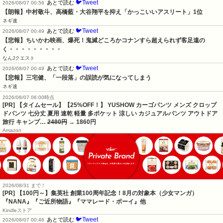
🐦Tweet
あとで読む
2026/08/07 00:56
【朗報】中村敬斗、高橋藍・大谷翔平を抑え「かっこいいアスリート」1位
ネギ速
🐦Tweet
あとで読む
2026/08/07 00:49
【悲報】ちいかわ映画、爆死！鬼滅どころかコナンすら超えられず客足遠の
く・・・・・・・・・
なんJクエスト
🐦Tweet
あとで読む
2026/08/07 00:49
【悲報】三宅健、「一段落」の誤読が気になってしまう
ネギ速
2026/08/07 06:00時点
[PR] 【タイムセール】【25%OFF！】 YUSHOW カーゴパンツ メンズ クロップ
ドパンツ 七分丈 夏用 速乾 軽量 多ポケット 涼しい カジュアルパンツ アウトドア
旅行 キャンプ…
2480円
→ 1860円
Amazon
2026/08/31 まで！
[PR]
【100円～】集英社 創業100周年記念！8月の対象本（少女マンガ）
『NANA』『ご近所物語』『ママレード・ボーイ』他
Kindleストア
🐦Tweet
あとで読む
2026/08/07 00:46