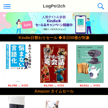
LogPo!2ch
Kindle日替わりセール ◆本日50冊が対象
¥1,760
→ ¥499
¥1,760
→ ¥499
¥2,911
→ ¥499
Amazon タイムセール