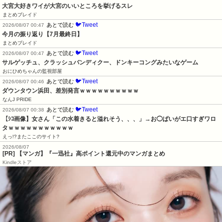
大宮大好きワイが大宮のいいところを挙げるスレ
まとめブレイド
🐦Tweet
あとで読む
2026/08/07 00:47
今月の振り返り【7月最終日】
まとめブレイド
🐦Tweet
あとで読む
2026/08/07 00:47
サルゲッチュ、クラッシュバンディクー、ドンキーコングみたいなゲーム
おにひめちゃんの監視部屋
🐦Tweet
あとで読む
2026/08/07 00:46
ダウンタウン浜田、差別発言ｗｗｗｗｗｗｗｗｗｗ
なんJ PRIDE
🐦Tweet
あとで読む
2026/08/07 00:38
【ｼｺ画像】女さん「この水着きると溢れそう、、、」→お◯ぱいがエ口すぎワロ
タｗｗｗｗｗｗｗｗｗｗｗ
えっ!?またここのサイト?
2026/08/07
[PR] 【マンガ】『一迅社』高ポイント還元中のマンガまとめ
Kindleストア