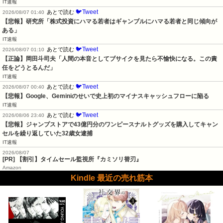
IT速報
🐦Tweet
あとで読む
2026/08/07 01:40
【悲報】研究所「株式投資にハマる若者はギャンブルにハマる若者と同じ傾向が
ある」
IT速報
🐦Tweet
あとで読む
2026/08/07 01:10
【正論】岡田斗司夫「人間の本音としてブサイクを見たら不愉快になる。この責
任をどうとるんだ」
IT速報
🐦Tweet
あとで読む
2026/08/07 00:40
【悲報】Google、Geminiのせいで史上初のマイナスキャッシュフローに陥る
IT速報
🐦Tweet
あとで読む
2026/08/06 23:40
【悲報】ジャンプストアで43億円分のワンピースナルトグッズを購入してキャン
セルを繰り返していた32歳女逮捕
IT速報
2026/08/07
[PR] 【割引】タイムセール監視所『カミソリ替刃』
Amazon
Kindle 最近の売れ筋本