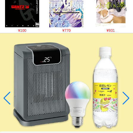
¥100
¥770
¥931