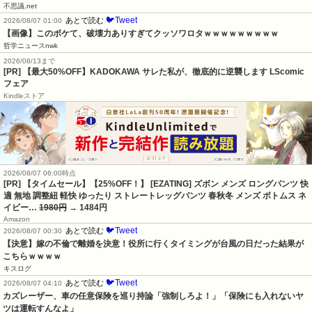
不思議.net
🐦Tweet
あとで読む
2026/08/07 01:00
【画像】このボケて、破壊力ありすぎてクッソワロタｗｗｗｗｗｗｗｗｗ
哲学ニュースnwk
2026/08/13まで
[PR] 【最大50%OFF】KADOKAWA サレた私が、徹底的に逆襲します LScomic
フェア
Kindleストア
2026/08/07 06:00時点
[PR] 【タイムセール】【25%OFF！】 [EZATING] ズボン メンズ ロングパンツ 快
適 無地 調整紐 軽快 ゆったり ストレートレッグパンツ 春秋冬 メンズ ボトムス ネ
イビー…
1980円
→ 1484円
Amazon
🐦Tweet
あとで読む
2026/08/07 00:30
【決意】嫁の不倫で離婚を決意！役所に行くタイミングが台風の日だった結果が
こちらｗｗｗｗ
キスログ
🐦Tweet
あとで読む
2026/08/07 04:10
カズレーザー、車の任意保険を巡り持論「強制しろよ！」「保険にも入れないヤ
ツは運転すんなよ」