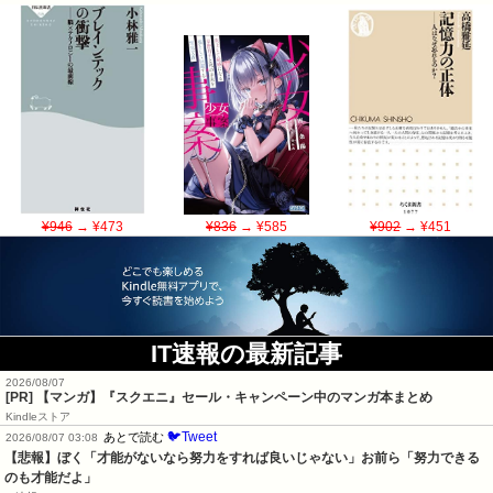
¥946
→ ¥473
¥836
→ ¥585
¥902
→ ¥451
IT速報の最新記事
2026/08/07
[PR] 【マンガ】『スクエニ』セール・キャンペーン中のマンガ本まとめ
Kindleストア
🐦Tweet
あとで読む
2026/08/07 03:08
【悲報】ぼく「才能がないなら努力をすれば良いじゃない」お前ら「努力できる
のも才能だよ」