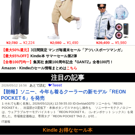
¥2,780
→ ¥2,224
¥2,980
→ ¥1,490
¥26,499
→ ¥5,980
【最大50%還元】
3日間限定 マンガ毎週末セール「アツいスポーツマンガ」
【最大65%OFF】
Kindle本 サマーセール第2弾
【全巻100円均一】
集英社 創業100周年記念『GANTZ』全巻100円！
Amazon・Kindleのセール情報まとめは
こちら
注目の記事
🐦Tweet
あとで読む
2026/05/12 16:56
【朗報】ソニー、今年も着るクーラーの新モデル「REON
POCKET 6」を発売
1:それでも動く名無し 2026/05/12(火) 12:59:55.03 ID:GmVakGDT0 ソニーから「REON
POCKET 6」、冷温部が2度低下・本体ボタンでスマホなし操作も ソニーサーモテクノロジー
は、ウェアラブルサーモデバイスキット「REON POCKET 6」（レオンポケット シックス）を発
売した。市場推定価格は、専用タグ「REON POCKET TAG 2」が付…
IT速報
Kindle お得なセール本