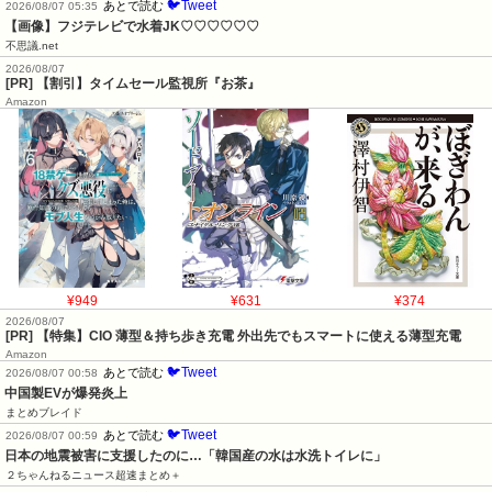
🐦Tweet
あとで読む
2026/08/07 05:35
【画像】フジテレビで水着JK♡♡♡♡♡♡
不思議.net
2026/08/07
[PR] 【割引】タイムセール監視所『お茶』
Amazon
¥949
¥631
¥374
2026/08/07
[PR] 【特集】CIO 薄型＆持ち歩き充電 外出先でもスマートに使える薄型充電
Amazon
🐦Tweet
あとで読む
2026/08/07 00:58
中国製EVが爆発炎上
まとめブレイド
🐦Tweet
あとで読む
2026/08/07 00:59
日本の地震被害に支援したのに…「韓国産の水は水洗トイレに」
２ちゃんねるニュース超速まとめ＋