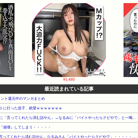
¥1,480
最近読まれている記事
イント還元中のマンガまとめ
トに行った息子、絶望ｗｗｗｗｗｗｗ
【悲報】ナイナイ岡村、家事に「言ってくれたら済む話やん」→なるみに「バイトやったらクビやで」と一喝され黙り込む
『崩壊』してしまう・・・・・
【悲報】ナイナイ岡村さん「言ってくれたら済む話やん」なるみさん「バイトやったらクビやで」・・・・・・・・・