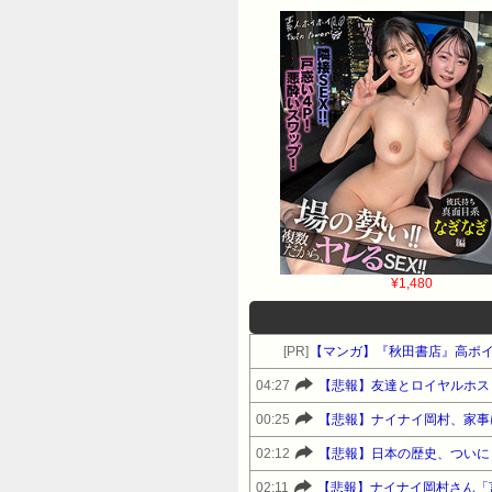
¥1,480
[PR]
【マンガ】『秋田書店』高ポ
04:27
【悲報】友達とロイヤルホス
00:25
02:12
【悲報】日本の歴史、ついに
02:11