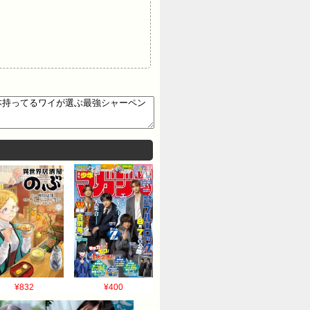
¥832
¥400