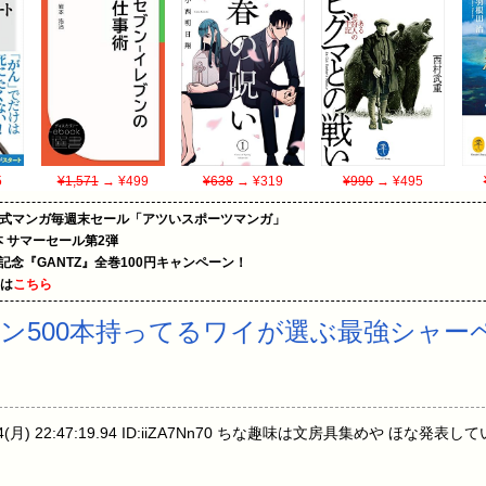
5
¥1,571
→ ¥499
¥638
→ ¥319
¥990
→ ¥495
on公式マンガ毎週末セール「アツいスポーツマンガ」
le本 サマーセール第2弾
年記念『GANTZ』全巻100円キャンペーン！
めは
こちら
ン500本持ってるワイが選ぶ最強シャー
4(月) 22:47:19.94 ID:iiZA7Nn70 ちな趣味は文房具集めや ほな発表