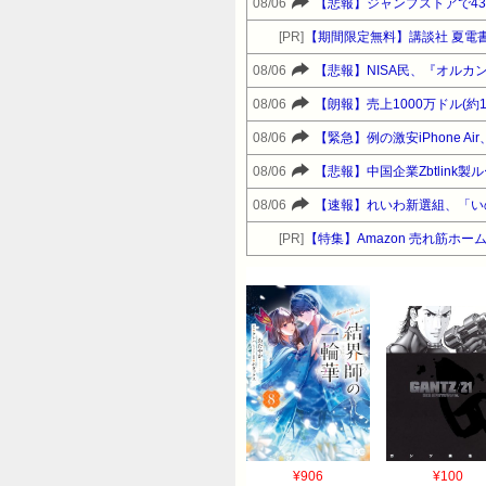
08/06
【悲報】ジャンプストアで4
[PR]
【期間限定無料】講談社 夏電
08/06
【悲報】NISA民、『オルカン
08/06
【朗報】売上1000万ドル(約
08/06
【緊急】例の激安iPhone 
08/06
【悲報】中国企業Zbtlink
08/06
【速報】れいわ新選組、「い
[PR]
【特集】Amazon 売れ筋ホ
¥906
¥100