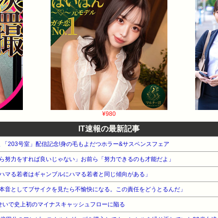
¥980
IT速報の最新記事
版 「203号室」配信記念!身の毛もよだつホラー&サスペンスフェア
ら努力をすれば良いじゃない」お前ら「努力できるのも才能だよ」
ハマる若者はギャンブルにハマる若者と同じ傾向がある」
本音としてブサイクを見たら不愉快になる。この責任をどうとるんだ」
niのせいで史上初のマイナスキャッシュフローに陥る