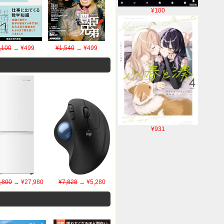
¥100
,100
→ ¥499
¥1,540
→ ¥499
¥931
,800
→ ¥27,980
¥7,828
→ ¥5,280