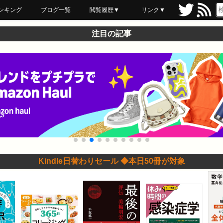
ンキング
ブログ一覧
閲覧履歴▼
リンク▼
ブックマーク
最近読んだ
あとで読む
ネットスーパー
飲食店舗用品
セール情報
注目の記事
Kindle日替わりセール ◆本日50冊が対象