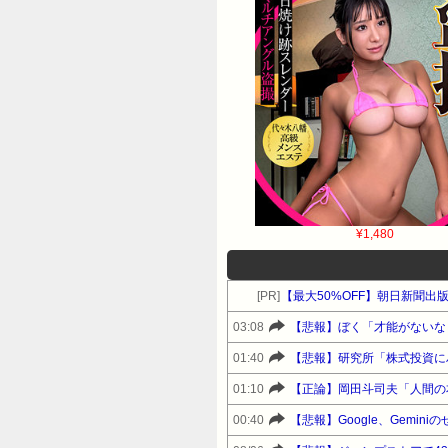
¥1,480
[PR]
【最大50%OFF】朝日新聞出
03:08
【悲報】ぼく「才能がないな
01:40
【悲報】研究所「株式投資に
01:10
【正論】岡田斗司夫「人間の
00:40
【悲報】Google、Gemi