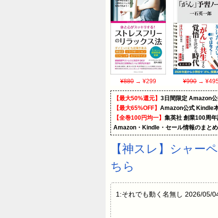
¥880
→ ¥299
¥990
→ ¥49
【最大50%還元】
3日間限定 Amaz
【最大65%OFF】
Amazon公式 Kind
【全巻100円均一】
集英社 創業100周
Amazon・Kindle・セール情報のまと
【神スレ】シャーペ
ちら
1:それでも動く名無し 2026/05/0