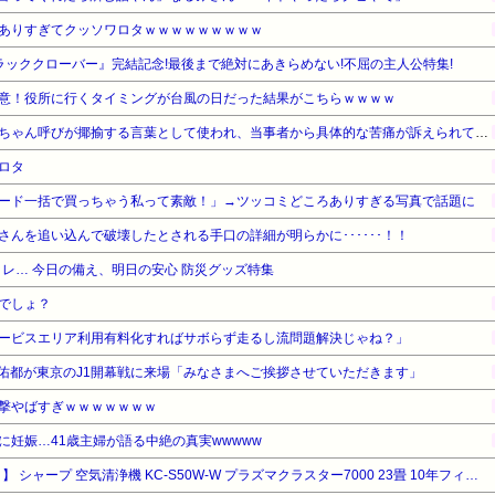
ありすぎてクッソワロタｗｗｗｗｗｗｗｗｗ
ラッククローバー』完結記念!最後まで絶対にあきらめない!不屈の主人公特集!
意！役所に行くタイミングが台風の日だった結果がこちらｗｗｗｗ
近畿大学准教授、苦言「みいちゃん呼びが揶揄する言葉として使われ、当事者から具体的な苦痛が訴えられている。文化芸術は人を傷つけてもよい。ただし、傷つけ方がある」
ロタ
ード一括で買っちゃう私って素敵！」→ツッコミどころありすぎる写真で話題に
んを追い込んで破壊したとされる手口の詳細が明らかに･･････！！
レ… 今日の備え、明日の安心 防災グッズ特集
でしょ？
ービスエリア利用有料化すればサボらず走るし流問題解決じゃね？」
佑都が東京のJ1開幕戦に来場「みなさまへご挨拶させていただきます」
撃やばすぎｗｗｗｗｗｗｗ
妊娠…41歳主婦が語る中絶の真実wwwww
【タイムセール】【16%OFF！】 シャープ 空気清浄機 KC-S50W-W プラズマクラスター7000 23畳 10年フィルター 花粉 ウイルス ペット 消臭 リビング 加湿500mL