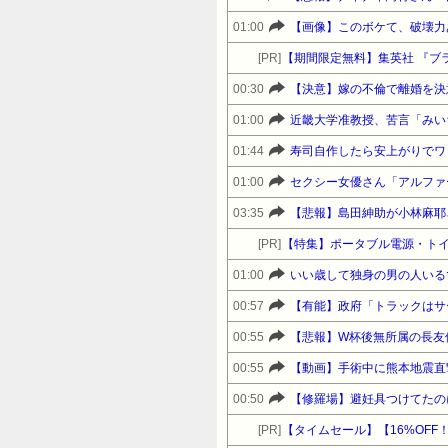
01:00
【画像】このボケて、破壊力
[PR]
【期間限定無料】集英社 『ブ
00:30
【決意】嫁の不倫で離婚を決
01:00
01:44
寿司自作したら安上がりでワ
01:00
セクシー女優さん「アルファ
03:35
【悲報】島田紳助が小林麻耶さ
[PR]
【特集】ポータブル電源・トイ
01:00
いい歳して独身の男の人いる
00:57
【有能】政府「トラックはサ
00:55
【悲報】W杯後無所属の長友
00:55
【動画】手術中に熊本地震直
00:50
【修羅場】避妊具つけてたのに
[PR]