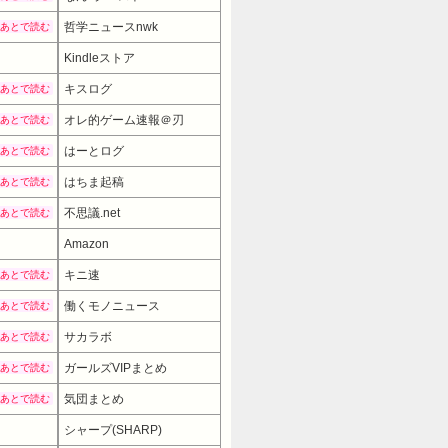
哲学ニュースnwk
あとで読む
Kindleストア
キスログ
あとで読む
オレ的ゲーム速報＠刃
あとで読む
はーとログ
あとで読む
はちま起稿
あとで読む
不思議.net
あとで読む
Amazon
キニ速
あとで読む
働くモノニュース
あとで読む
サカラボ
あとで読む
ガールズVIPまとめ
あとで読む
気団まとめ
あとで読む
シャープ(SHARP)
24980円
→ 20980円 （05:30