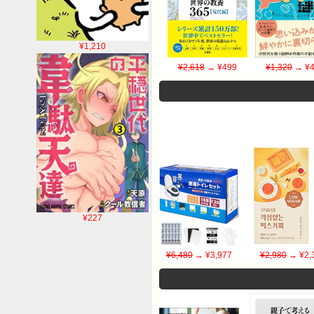
¥1,210
¥2,618
→ ¥499
¥1,320
→ ¥4
¥227
¥6,480
→ ¥3,977
¥2,980
→ ¥2,