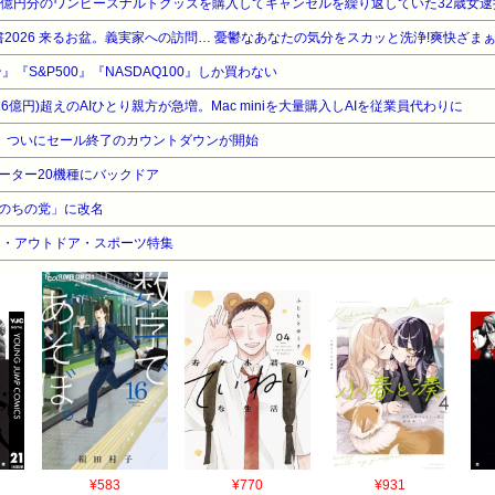
3億円分のワンピースナルトグッズを購入してキャンセルを繰り返していた32歳女逮
書2026 来るお盆。義実家への訪問… 憂鬱なあなたの気分をスカッと洗浄!爽快ざ
』『S&P500』『NASDAQ100』しか買わない
16億円)超えのAIひとり親方が急増。Mac miniを大量購入しAIを従業員代わりに
Air、ついにセール終了のカウントダウンが開始
製ルーター20機種にバックドア
のちの党」に改名
ーム・アウトドア・スポーツ特集
¥583
¥770
¥931