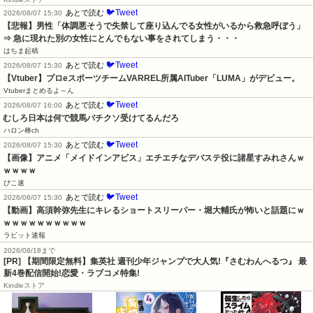
🐦Tweet
あとで読む
2026/08/07 15:30
【悲報】男性「体調悪そうで失禁して座り込んでる女性がいるから救急呼ぼう」
⇒ 急に現れた別の女性にとんでもない事をされてしまう・・・
はちま起稿
🐦Tweet
あとで読む
2026/08/07 15:30
【Vtuber】プロeスポーツチームVARREL所属AITuber「LUMA」がデビュー。
Vtuberまとめるよ～ん
🐦Tweet
あとで読む
2026/08/07 16:00
むしろ日本は何で競馬バチクソ受けてるんだろ
ハロン棒ch
🐦Tweet
あとで読む
2026/08/07 15:30
【画像】アニメ「メイドインアビス」エチエチなデバステ役に諸星すみれさんｗ
ｗｗｗｗ
ぴこ速
🐦Tweet
あとで読む
2026/08/07 15:30
【動画】高須幹弥先生にキレるショートスリーパー・堀大輔氏が怖いと話題にｗ
ｗｗｗｗｗｗｗｗｗｗ
ラビット速報
2026/08/18まで
[PR] 【期間限定無料】集英社 週刊少年ジャンプで大人気!『さむわんへるつ』 最
新4巻配信開始!恋愛・ラブコメ特集!
Kindleストア