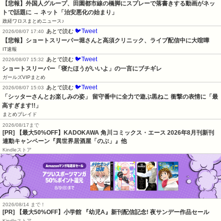
【悲報】外国人グループ、田園都市線の橋脚にスプレーで落書きする動画がネッ
トで話題に → ネット「治安悪化の始まり」
政経ワロスまとめニュース♪
🐦Tweet
あとで読む
2026/08/07 17:40
【悲報】ショートスリーパー堀さんと高須クリニック、ライブ配信中に大喧嘩
IT速報
🐦Tweet
あとで読む
2026/08/07 15:32
ショートスリーパー「寝たほうがいいよ」の一言にブチギレ
ガールズVIPまとめ
🐦Tweet
あとで読む
2026/08/07 15:03
「シッターさんとお楽しみの姿」 留守番中に全力で遊ぶ黒ねこ 衝撃の表情に「最
高すぎます!!」
まとめブレイド
2026/08/17まで
[PR] 【最大50%OFF】KADOKAWA 角川コミックス・エース 2026年8月刊新刊
連動キャンペーン『異世界居酒屋「のぶ」』他
Kindleストア
2026/08/14 まで！
[PR] 【最大50%OFF】小学館 『幼児A』新刊配信記念! 夜サンデー作品セール
Kindleストア