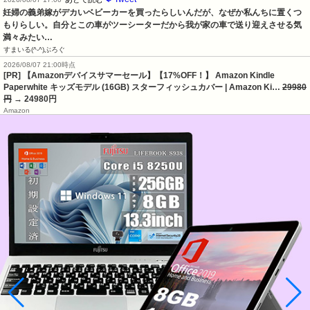
妊婦の義弟嫁がデカいベビーカーを買ったらしいんだが、なぜか私んちに置くつ
もりらしい。自分とこの車がツーシーターだから我が家の車で送り迎えさせる気
満々みたい…
すまいる(^-^)ぶろぐ
2026/08/07 21:00時点
[PR] 【Amazonデバイスサマーセール】【17%OFF！】 Amazon Kindle
Paperwhite キッズモデル (16GB) スターフィッシュカバー | Amazon Ki…
29980
円
→ 24980円
Amazon