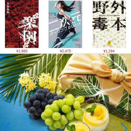
¥1,980
¥2,475
¥1,294