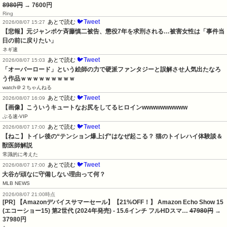
8980円
→ 7600円
Ring
🐦Tweet
あとで読む
2026/08/07 15:27
【悲報】元ジャンポケ斉藤慎二被告、懲役7年を求刑される…被害女性は「事件当
日の前に戻りたい」
ネギ速
🐦Tweet
あとで読む
2026/08/07 15:03
「オーバーロード」という絵師の力で硬派ファンタジーと誤解させ人気出たなろ
う作品ｗｗｗｗｗｗｗｗｗ
watch＠２ちゃんねる
🐦Tweet
あとで読む
2026/08/07 16:09
【画像】こういうキュートなお尻をしてるヒロインwwwwwwwwww
ぶる速-VIP
🐦Tweet
あとで読む
2026/08/07 17:00
【ねこ】トイレ後の“テンション爆上げ”はなぜ起こる？ 猫のトイレハイ体験談＆
獣医師解説
常識的に考えた
🐦Tweet
あとで読む
2026/08/07 17:00
大谷が頑なに守備しない理由って何？
MLB NEWS
2026/08/07 21:00時点
[PR] 【Amazonデバイスサマーセール】【21%OFF！】 Amazon Echo Show 15
(エコーショー15) 第2世代 (2024年発売) - 15.6インチ フルHDスマ…
47980円
→
37980円