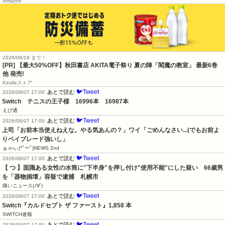
Amazon
2026/08/19 まで！
[PR] 【最大50%OFF】秋田書店 AKITA電子祭り 夏の陣「閻魔の教室」 最新6巻
他 発売!
Kindleストア
🐦Tweet
あとで読む
2026/08/07 17:00
Switch　テニスの王子様　16996本　16987本
えび通
🐦Tweet
あとで読む
2026/08/07 17:00
上司「お前本当使えねえな。やる気あんの？」ワイ「ごめんなさい...(でもお前よ
りベイブレード強いし」
ぁゃιぃ(*ﾟーﾟ)NEWS 2nd
🐦Tweet
あとで読む
2026/08/07 17:00
【 つ 】面識ある女性の水筒に"下半身"を押し付け"使用不能"にした疑い　66歳男
を「器物損壊」容疑で逮捕　札幌市
痛いニュース(ﾉ∀`)
🐦Tweet
あとで読む
2026/08/07 17:00
Switch『カルドセプト ザ ファースト』1,858 本
SWITCH速報
🐦Tweet
あとで読む
2026/08/07 17:00