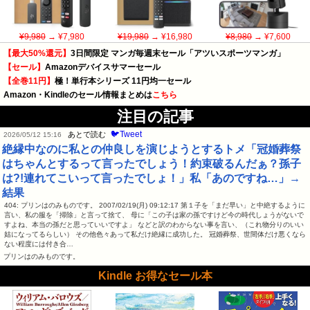
¥9,980
→ ¥7,980
¥19,980
→ ¥16,980
¥8,980
→ ¥7,600
【最大50%還元】
3日間限定 マンガ毎週末セール「アツいスポーツマンガ」
【セール】
Amazonデバイスサマーセール
【全巻11円】
極！単行本シリーズ 11円均一セール
Amazon・Kindleのセール情報まとめは
こちら
注目の記事
🐦Tweet
あとで読む
2026/05/12 15:16
絶縁中なのに私との仲良しを演じようとするトメ「冠婚葬祭
はちゃんとするって言ったでしょう！約束破るんだぁ？孫子
は?!連れてこいって言ったでしょ！」私「あのですね…」→
結果
404: プリンはのみものです。 2007/02/19(月) 09:12:17 第１子を「まだ早い」と中絶するように
言い、私の服を「掃除」と言って捨て、 母に「この子は家の孫ですけど今の時代しょうがないで
すよね、本当の孫だと思っていいですよ」 などと訳のわからない事を言い、（これ物分りのいい
姑になってるらしい） その他色々あって私だけ絶縁に成功した。 冠婚葬祭、世間体だけ悪くなら
ない程度には付き合…
プリンはのみものです。
Kindle お得なセール本