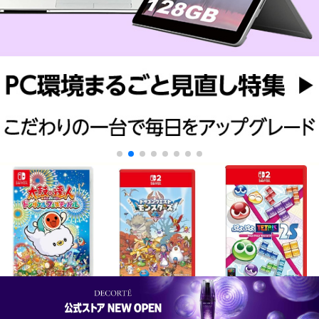
¥5,182
¥7,309
¥4,164