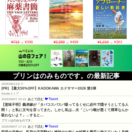
¥713
→ ¥396
¥2,200
→ ¥499
¥1,210
→ ¥363
プリンはのみものです。の最新記事
2026/08/13まで
[PR]
【最大50%OFF】KADOKAWA カドサマー2026 第3弾
Kindleストア
🐦Tweet
あとで読む
2026/08/07 20:16
【意味不明】義弟嫁が「タバコスパスパ吸ってるくせに必ﾀﾋで隠そうとしてる人
間！」と私に文句を言ってきた。しかし私は…夫「こいつ喉が悪くて煙草なんか
吸わないよ？」→すると…
プリンはのみものです。
🐦Tweet
あとで読む
2026/08/07 17:16