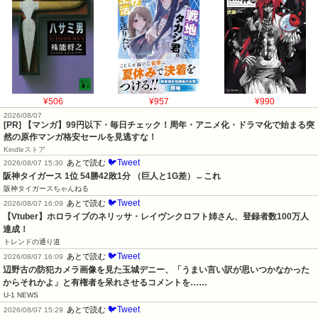
¥506
¥957
¥990
2026/08/07
[PR] 【マンガ】99円以下・毎日チェック！周年・アニメ化・ドラマ化で始まる突
然の原作マンガ格安セールを見逃すな！
Kindleストア
🐦Tweet
あとで読む
2026/08/07 15:30
阪神タイガース 1位 54勝42敗1分 （巨人と1G差）←これ
阪神タイガースちゃんねる
🐦Tweet
あとで読む
2026/08/07 16:09
【Vtuber】ホロライブのネリッサ・レイヴンクロフト姉さん、登録者数100万人
達成！
トレンドの通り道
🐦Tweet
あとで読む
2026/08/07 16:09
辺野古の防犯カメラ画像を見た玉城デニー、「うまい言い訳が思いつかなかった
からそれかよ」と有権者を呆れさせるコメントを……
U-1 NEWS
🐦Tweet
あとで読む
2026/08/07 15:29