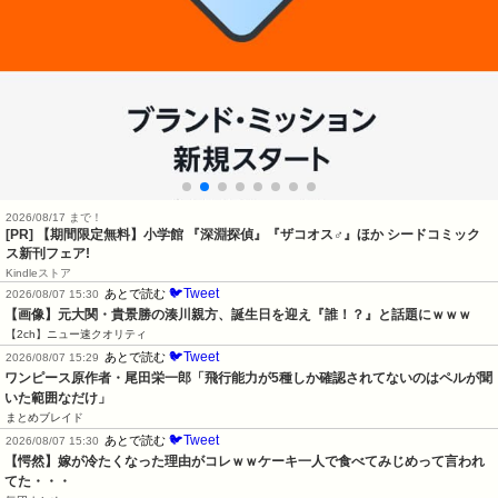
2026/08/17 まで！
[PR] 【期間限定無料】小学館 『深淵探偵』『ザコオス♂』ほか シードコミック
ス新刊フェア!
Kindleストア
🐦Tweet
あとで読む
2026/08/07 15:30
【画像】元大関・貴景勝の湊川親方、誕生日を迎え『誰！？』と話題にｗｗｗ
【2ch】ニュー速クオリティ
🐦Tweet
あとで読む
2026/08/07 15:29
ワンピース原作者・尾田栄一郎「飛行能力が5種しか確認されてないのはペルが聞
いた範囲なだけ」
まとめブレイド
🐦Tweet
あとで読む
2026/08/07 15:30
【愕然】嫁が冷たくなった理由がコレｗｗケーキ一人で食べてみじめって言われ
てた・・・