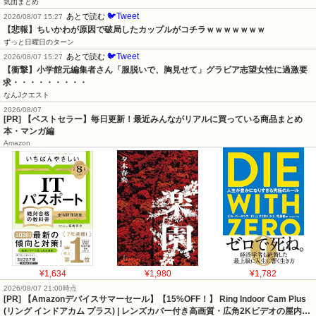
気団まとめ
🐦Tweet
あとで読む
2026/08/07 15:27
【悲報】ちいかわが原因で破局したカップルがコチラｗｗｗｗｗｗｗ
ずっと日曜日のターン
🐦Tweet
あとで読む
2026/08/07 15:27
【衝撃】小学館元編集者さん「服脱いで、胸見せて」グラビア志望女性に過激要
求・・・・・・・・・
なんJクエスト
2026/08/07
[PR] 【ベストセラー】毎日更新！最近みんながリアルに買っている商品まとめ
本・マンガ編
Amazon
¥1,634
¥1,980
¥1,782
2026/08/07 21:00時点
[PR] 【Amazonデバイスサマーセール】【15%OFF！】 Ring Indoor Cam Plus
(リング インドアカム プラス) | レンズカバー付き高画質・広角2Kビデオの屋内…