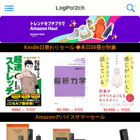
LogPo!2ch
Kindle日替わりセール ◆本日50冊が対象
¥880
→ ¥399
¥2,750
→ ¥499
¥1,650
→ ¥499
Amazonデバイスサマーセール