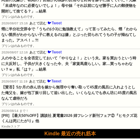
同居の兄嫁が、私宛の子宮頸がん検診のお知らせ封筒を勝手に捨てていた！兄嫁
「未成年なのに必要ないでしょ！」母や妹「それ以前になぜ勝手に人の郵便物を
開封して捨てる？」→結果
プリンはのみものです。
🐦Tweet
あとで読む
2026/08/07 15:16
甥に半分社交辞令で「うちの(小3)に勉強教えて」って言ってみたら、甥「わから
ない箇所がわからない子に教えるのは嫌」とぶった切られてうちの子が拗ねてし
まった。アスペ！←?!
プリンはのみものです。
🐦Tweet
あとで読む
2026/08/07 12:16
人のやることを全否定しておいて「やりなよ！」という夫。家を買おうという時
に大反対し、子供が大きくなった今、夫「家賃馬鹿らしい。家…買っちゃわな
い？ｗ」私「は？」→結果
プリンはのみものです。
🐦Tweet
あとで読む
2026/08/07 11:19
【賛否】5か月の赤ん坊を嫁から無理やり奪い取って45度の風呂に入れようとし
た俺父を、嫁が包丁振り回して追い出した。いくらなんでも赤ん坊に45度の風呂
なんて虐待だろ
プリンはのみものです。
2026/08/14 まで！
[PR] 【最大50%OFF】講談社 夏電書2026 姉フレンド新刊フェア②『ヒモクズ花
くんは死にたがり』他
Kindleストア
Kindle 最近の売れ筋本