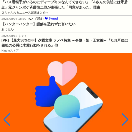
「バス運転手がいるのにディープキスなんてできない」「Aさんの供述には矛盾
点」元ジャンポケ斉藤慎二側が主張した「同意があった」理由
２ちゃんねるニュース超速まとめ＋
🐦Tweet
あとで読む
2026/08/07 15:30
【ハンターハンター】誤解を恐れずに言いたい
あにまんch
2026/08/18 まで！
[PR] 【最大50%OFF】夕霧文庫 ラノベ特集 ～令嬢・姫・王女編～『たれ耳姫は
銀狐の公爵に求愛行動をされる』他
Kindleストア