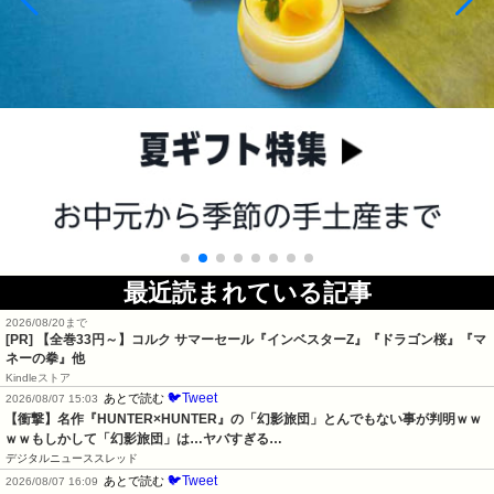
最近読まれている記事
2026/08/20まで
[PR]
【全巻33円～】コルク サマーセール『インベスターZ』『ドラゴン桜』『マ
ネーの拳』他
Kindleストア
🐦Tweet
あとで読む
2026/08/07 15:03
【衝撃】名作『HUNTER×HUNTER』の「幻影旅団」とんでもない事が判明ｗｗ
ｗｗもしかして「幻影旅団」は…ヤバすぎる…
デジタルニューススレッド
🐦Tweet
あとで読む
2026/08/07 16:09