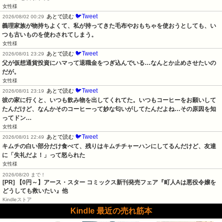
女性様
🐦Tweet
あとで読む
2026/08/02 00:29
義理家族が物持ちよくて、私が持ってきた毛布やおもちゃを使おうとしても、い
つも古いものを使わされてしまう。
女性様
🐦Tweet
あとで読む
2026/08/01 23:29
父が仮想通貨投資にハマって退職金をつぎ込んでいる…なんとか止めさせたいの
だが。
女性様
🐦Tweet
あとで読む
2026/08/01 23:19
彼の家に行くと、いつも飲み物を出してくれてた。いつもコーヒーをお願いして
たんだけど、なんかそのコーヒーって妙な匂いがしてたんだよね…その原因を知
ってドン…
女性様
🐦Tweet
あとで読む
2026/08/01 22:49
キムチの白い部分だけ食べて、残りはキムチチャーハンにしてるんだけど、友達
に「失礼だよ！」って怒られた
女性様
2026/08/20 まで！
[PR] 【0円～】アース・スター コミックス新刊発売フェア『町人Aは悪役令嬢を
どうしても救いたい』他
Kindleストア
Kindle 最近の売れ筋本