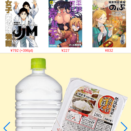
¥792 (+396pt)
¥227
¥832