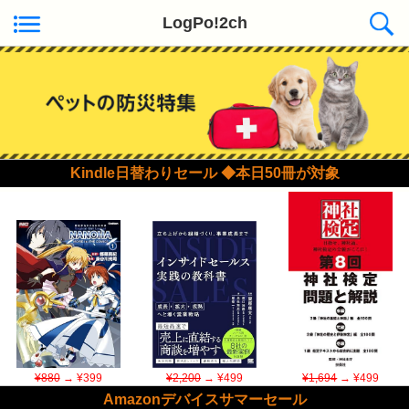
LogPo!2ch
Kindle日替わりセール ◆本日50冊が対象
¥880
→ ¥399
¥2,200
→ ¥499
¥1,694
→ ¥499
Amazonデバイスサマーセール