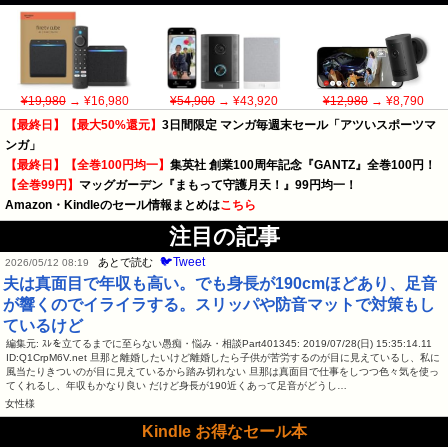
¥19,980
→ ¥16,980
¥54,900
→ ¥43,920
¥12,980
→ ¥8,790
【最終日】【最大50%還元】
3日間限定 マンガ毎週末セール「アツいスポーツマ
ンガ」
【最終日】【全巻100円均一】
集英社 創業100周年記念『GANTZ』全巻100円！
【全巻99円】
マッグガーデン『まもって守護月天！』99円均一！
Amazon・Kindleのセール情報まとめは
こちら
注目の記事
🐦Tweet
あとで読む
2026/05/12 08:19
夫は真面目で年収も高い。でも身長が190cmほどあり、足音
が響くのでイライラする。スリッパや防音マットで対策もし
ているけど
編集元: ｽﾚを立てるまでに至らない愚痴・悩み・相談Part401345: 2019/07/28(日) 15:35:14.11
ID:Q1CrpM6V.net 旦那と離婚したいけど離婚したら子供が苦労するのが目に見えているし、私に
風当たりきついのが目に見えているから踏み切れない 旦那は真面目で仕事をしつつ色々気を使っ
てくれるし、年収もかなり良い だけど身長が190近くあって足音がどうし…
女性様
Kindle お得なセール本