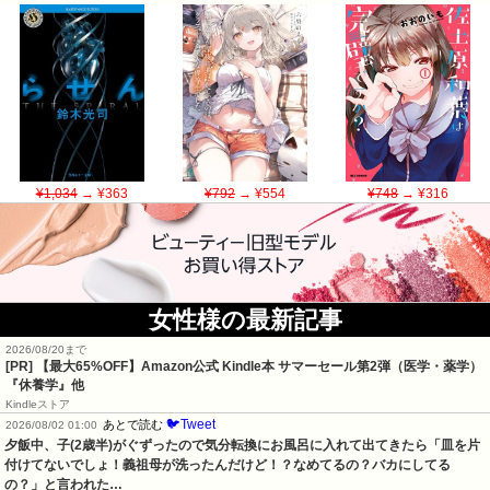
¥1,034
→ ¥363
¥792
→ ¥554
¥748
→ ¥316
女性様の最新記事
2026/08/20まで
[PR]
【最大65%OFF】Amazon公式 Kindle本 サマーセール第2弾（医学・薬学）
『休養学』他
Kindleストア
🐦Tweet
あとで読む
2026/08/02 01:00
夕飯中、子(2歳半)がぐずったので気分転換にお風呂に入れて出てきたら「皿を片
付けてないでしょ！義祖母が洗ったんだけど！？なめてるの？バカにしてる
の？」と言われた…