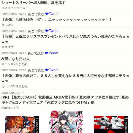
ショートスリーパー堀大輔氏、涙を流す
コノユビニュース
🐦Tweet
あとで読む
2026/08/09 16:09
【画像】浜崎あゆみ（47）、エッッッッッッッッッッッッッッッ！！
うしみつ
🐦Tweet
あとで読む
2026/08/09 16:10
【悲報】元嫁にクリスマスプレゼントバラされた父親のつらい現実がこちらｗｗ
ｗｗ
キスログ
🐦Tweet
あとで読む
2026/08/09 16:11
友達になりたい人
ガールズVIPまとめ
🐦Tweet
あとで読む
2026/08/09 17:14
【画像】昨日の銀だこ、８８人しか買えない８８円に大行列をなす都民コチラｗ
ｗｗ
ガールズVIPまとめ
2026/08/19まで
[PR] 【最大50%OFF】秋田書店 AKITA電子祭り 夏の陣 アツさ吹き飛ばす! 夏の
ギャグ&コメディ大フェア『死亡フラグに気をつけろ!』他
Kindleストア