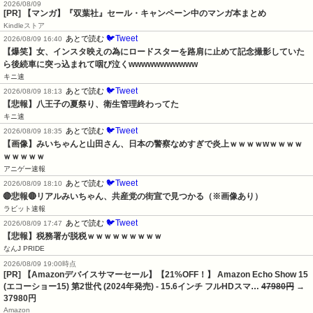
2026/08/09
[PR] 【マンガ】『双葉社』セール・キャンペーン中のマンガ本まとめ
Kindleストア
🐦Tweet
あとで読む
2026/08/09 16:40
【爆笑】女、インスタ映えの為にロードスターを路肩に止めて記念撮影していた
ら後続車に突っ込まれて咽び泣くwwwwwwwwwww
キニ速
🐦Tweet
あとで読む
2026/08/09 18:13
【悲報】八王子の夏祭り、衛生管理終わってた
キニ速
🐦Tweet
あとで読む
2026/08/09 18:35
【画像】みいちゃんと山田さん、日本の警察なめすぎで炎上ｗｗｗｗwｗｗｗｗ
ｗｗｗｗｗ
アニゲー速報
🐦Tweet
あとで読む
2026/08/09 18:10
🔴悲報🔴リアルみいちゃん、共産党の街宣で見つかる（※画像あり）
ラビット速報
🐦Tweet
あとで読む
2026/08/09 17:47
【悲報】税務署が脱税ｗｗｗｗｗｗｗｗｗ
なんJ PRIDE
2026/08/09 19:00時点
[PR] 【Amazonデバイスサマーセール】【21%OFF！】 Amazon Echo Show 15
(エコーショー15) 第2世代 (2024年発売) - 15.6インチ フルHDスマ…
47980円
→
37980円
Amazon