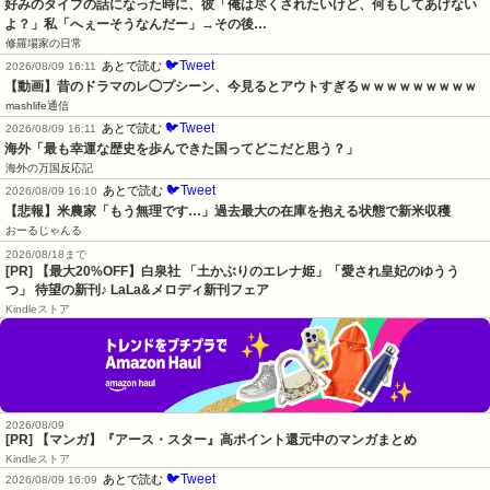
好みのタイプの話になった時に、彼「俺は尽くされたいけど、何もしてあげない
よ？」私「へぇーそうなんだー」→その後…
修羅場家の日常
🐦Tweet
あとで読む
2026/08/09 16:11
【動画】昔のドラマのレ◯プシーン、今見るとアウトすぎるｗｗｗｗｗｗｗｗｗ
mashlife通信
🐦Tweet
あとで読む
2026/08/09 16:11
海外「最も幸運な歴史を歩んできた国ってどこだと思う？」
海外の万国反応記
🐦Tweet
あとで読む
2026/08/09 16:10
【悲報】米農家「もう無理です…」過去最大の在庫を抱える状態で新米収穫
おーるじゃんる
2026/08/18まで
[PR] 【最大20%OFF】白泉社 「土かぶりのエレナ姫」「愛され皇妃のゆうう
つ」 待望の新刊♪ LaLa&メロディ新刊フェア
Kindleストア
2026/08/09
[PR] 【マンガ】『アース・スター』高ポイント還元中のマンガまとめ
Kindleストア
🐦Tweet
あとで読む
2026/08/09 16:09