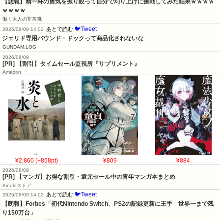
【悲報】精一杯の勇気を振り絞って自分で刈り上げに挑戦してみた結果ｗｗｗｗ
ｗｗｗｗ
働く大人の非常識
🐦Tweet
あとで読む
2026/08/09 14:02
ジェリド専用バウンド・ドックって商品化されないな
GUNDAM.LOG
2026/08/09
[PR] 【割引】タイムセール監視所『サプリメント』
Amazon
¥2,860 (+858pt)
¥809
¥884
2026/08/09
[PR] 【マンガ】お得な割引・還元セール中の青年マンガ本まとめ
Kindleストア
🐦Tweet
あとで読む
2026/08/09 14:02
【朗報】Forbes「初代Nintendo Switch、PS2の記録更新に王手　世界一まで残
り150万台」