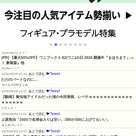
2026/08/13 まで！
[PR]
【最大50%OFF】ワニブックス 82(ワニ)の日 2026 開催中『まほろまてぃっ
く 新装版』他
Kindleストア
🐦Tweet
あとで読む
2026/08/09 15:18
ただのパートなのに…
ガールズVIPまとめ
🐦Tweet
あとで読む
2026/08/09 14:02
【動画】御当地アイドルだった頃の今田美桜、レベチｗｗｗｗｗｗｗｗｗｗｗｗ
ｗｗｗｗｗｗ
いたしん！
🐦Tweet
あとで読む
2026/08/09 14:02
上原浩治「250Sで名球会入りは甘い。300か350に上げてもいい」
まとめブレイド
🐦Tweet
あとで読む
2026/08/09 14:02