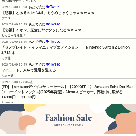
mutyunのゲーム+αブログ
🐦Tweet
あとで読む
2026/08/09 15:20
【悲報】とあるのレベル5、もうめちゃくちゃｗｗｗｗｗ
ぴこ速
🐦Tweet
あとで読む
2026/08/09 16:45
【悲報】イオン、完全にヤケクソになるｗｗｗｗ
わんこーる速報！
🐦Tweet
あとで読む
2026/08/09 16:45
「ゼノブレイド ディフィニティブエディション」　Nintendo Switch 2 Edition　
3,713 本
えび通
🐦Tweet
あとで読む
2026/08/09 16:45
ワイ二ート、来年で還暦を迎える
ふぇー速
2026/08/09 19:00時点
[PR] 【Amazonデバイスサマーセール】【20%OFF！】 Amazon Echo Dot Max
(エコードットマックス)(2025年発売) - Alexaスピーカー、部屋中に広がる…
14980円
→ 11980円
Amazon