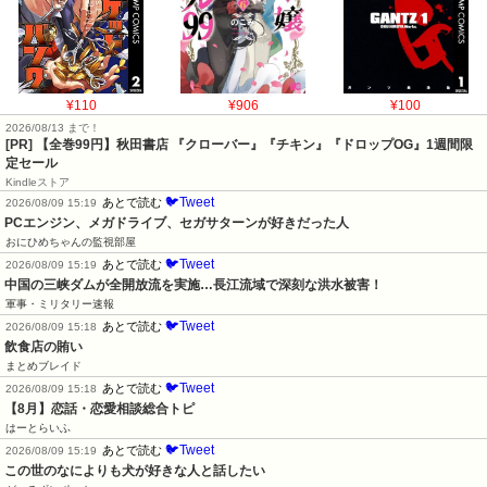
¥110
¥906
¥100
2026/08/13 まで！
[PR]
【全巻99円】秋田書店 『クローバー』『チキン』『ドロップOG』1週間限
定セール
Kindleストア
🐦Tweet
あとで読む
2026/08/09 15:19
PCエンジン、メガドライブ、セガサターンが好きだった人
おにひめちゃんの監視部屋
🐦Tweet
あとで読む
2026/08/09 15:19
中国の三峡ダムが全開放流を実施…長江流域で深刻な洪水被害！
軍事・ミリタリー速報
🐦Tweet
あとで読む
2026/08/09 15:18
飲食店の賄い
まとめブレイド
🐦Tweet
あとで読む
2026/08/09 15:18
【8月】恋話・恋愛相談総合トピ
はーとらいふ
🐦Tweet
あとで読む
2026/08/09 15:19
この世のなによりも犬が好きな人と話したい