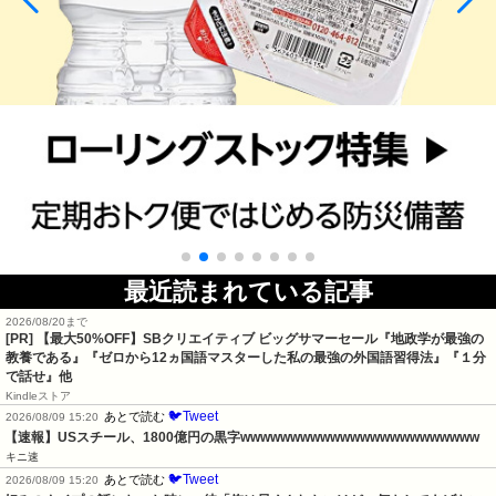
最近読まれている記事
2026/08/20まで
[PR]
【最大50%OFF】SBクリエイティブ ビッグサマーセール『地政学が最強の
教養である』『ゼロから12ヵ国語マスターした私の最強の外国語習得法』『１分
で話せ』他
Kindleストア
🐦Tweet
あとで読む
2026/08/09 15:20
【速報】USスチール、1800億円の黒字wwwwwwwwwwwwwwwwwwwwwwww
キニ速
🐦Tweet
あとで読む
2026/08/09 15:20