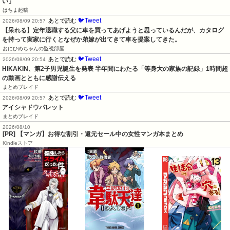
い」
はちま起稿
🐦Tweet
あとで読む
2026/08/09 20:57
【呆れる】定年退職する父に車を買ってあげようと思っているんだが、カタログ
を持って実家に行くとなぜか弟嫁が出てきて車を提案してきた。
おにひめちゃんの監視部屋
🐦Tweet
あとで読む
2026/08/09 20:54
HIKAKIN、第2子男児誕生を発表 半年間にわたる「等身大の家族の記録」1時間超
の動画とともに感謝伝える
まとめブレイド
🐦Tweet
あとで読む
2026/08/09 20:57
アイシャドウパレット
まとめブレイド
2026/08/10
[PR] 【マンガ】お得な割引・還元セール中の女性マンガ本まとめ
Kindleストア