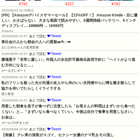
¥792
¥227
¥792
2026/08/10 01:00時点
[PR] 【Amazonデバイスサマーセール】【15%OFF！】 Amazon Kindle - 目に優
しい、かさばらない、大きな画面で読みやすい、6週間持続バッテリー、6インチ
ディスプレイ…
19980円
→ 16980円
Amazon
🐦Tweet
あとで読む
2026/08/09 20:57
車社会の人から都会の人への質疑🚗🏃♀️➡️
おにひめちゃんの監視部屋
🐦Tweet
あとで読む
2026/08/09 20:57
膳場貴子「非常に厳しい」外国人の永住許可厳格化政府方針に「ヘイトがより進
む方向になると…」
がーるずレポート
🐦Tweet
あとで読む
2026/08/09 20:57
私のフリンを疑った夫が共通の友人やら仲のいい夫同僚やらに噂を撒き散らして
協力を仰いでたらしくイライラする
怒り新党
🐦Tweet
あとで読む
2026/08/09 20:57
用意した朝食を息子が食べずに注意したら「お母さんの料理はまずいから食べた
くない」と…「まずいなら食べなくていい。今後は自分で食事を用意しなさい。
お金は...
ガールズVIPまとめ
🐦Tweet
あとで読む
2026/08/09 20:58
【画像】 テレ東の深夜がスゴイ、セクシー女優のナマ乳をモロ流し