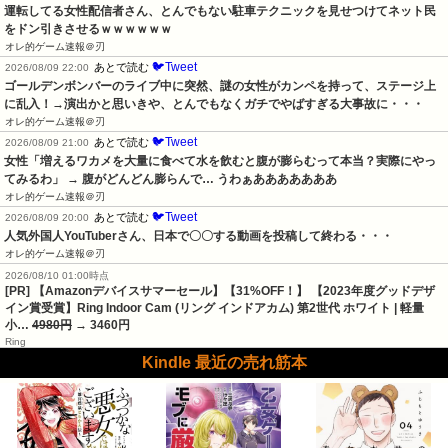
運転してる女性配信者さん、とんでもない駐車テクニックを見せつけてネット民
をドン引きさせるｗｗｗｗｗｗ
オレ的ゲーム速報＠刃
🐦Tweet
あとで読む
2026/08/09 22:00
ゴールデンボンバーのライブ中に突然、謎の女性がカンペを持って、ステージ上
に乱入！→演出かと思いきや、とんでもなくガチでやばすぎる大事故に・・・
オレ的ゲーム速報＠刃
🐦Tweet
あとで読む
2026/08/09 21:00
女性「増えるワカメを大量に食べて水を飲むと腹が膨らむって本当？実際にやっ
てみるわ」 → 腹がどんどん膨らんで… うわぁあああああああ
オレ的ゲーム速報＠刃
🐦Tweet
あとで読む
2026/08/09 20:00
人気外国人YouTuberさん、日本で〇〇する動画を投稿して終わる・・・
オレ的ゲーム速報＠刃
2026/08/10 01:00時点
[PR] 【Amazonデバイスサマーセール】【31%OFF！】 【2023年度グッドデザ
イン賞受賞】Ring Indoor Cam (リング インドアカム) 第2世代 ホワイト | 軽量
小…
4980円
→ 3460円
Ring
Kindle 最近の売れ筋本