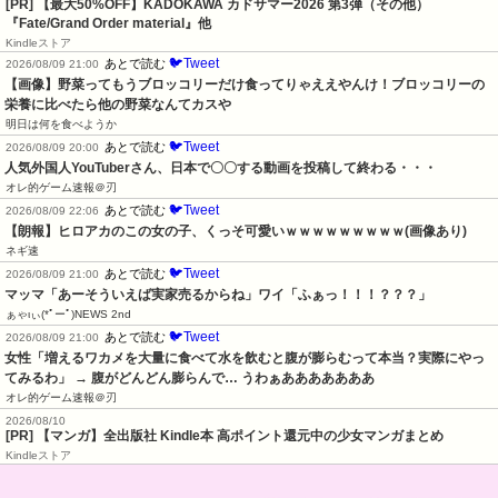
[PR]
【最大50%OFF】KADOKAWA カドサマー2026 第3弾（その他）
『Fate/Grand Order material』他
Kindleストア
🐦Tweet
あとで読む
2026/08/09 21:00
【画像】野菜ってもうブロッコリーだけ食ってりゃええやんけ！ブロッコリーの
栄養に比べたら他の野菜なんてカスや
明日は何を食べようか
🐦Tweet
あとで読む
2026/08/09 20:00
人気外国人YouTuberさん、日本で〇〇する動画を投稿して終わる・・・
オレ的ゲーム速報＠刃
🐦Tweet
あとで読む
2026/08/09 22:06
【朗報】ヒロアカのこの女の子、くっそ可愛いｗｗｗｗｗｗｗｗｗ(画像あり)
ネギ速
🐦Tweet
あとで読む
2026/08/09 21:00
マッマ「あーそういえば実家売るからね」ワイ「ふぁっ！！！？？？」
ぁゃιぃ(*ﾟーﾟ)NEWS 2nd
🐦Tweet
あとで読む
2026/08/09 21:00
女性「増えるワカメを大量に食べて水を飲むと腹が膨らむって本当？実際にやっ
てみるわ」 → 腹がどんどん膨らんで… うわぁあああああああ
オレ的ゲーム速報＠刃
2026/08/10
[PR] 【マンガ】全出版社 Kindle本 高ポイント還元中の少女マンガまとめ
Kindleストア