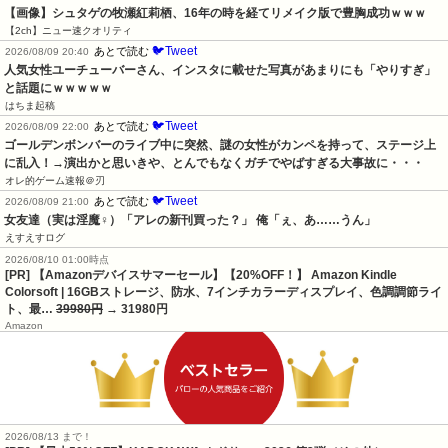
【画像】シュタゲの牧瀬紅莉栖、16年の時を経てリメイク版で豊胸成功ｗｗｗ
【2ch】ニュー速クオリティ
🐦Tweet
あとで読む
2026/08/09 20:40
人気女性ユーチューバーさん、インスタに載せた写真があまりにも「やりすぎ」
と話題にｗｗｗｗｗ
はちま起稿
🐦Tweet
あとで読む
2026/08/09 22:00
ゴールデンボンバーのライブ中に突然、謎の女性がカンペを持って、ステージ上
に乱入！→演出かと思いきや、とんでもなくガチでやばすぎる大事故に・・・
オレ的ゲーム速報＠刃
🐦Tweet
あとで読む
2026/08/09 21:00
女友達（実は淫魔♀）「アレの新刊買った？」 俺「ぇ、あ……うん」
えすえすログ
2026/08/10 01:00時点
[PR] 【Amazonデバイスサマーセール】【20%OFF！】 Amazon Kindle
Colorsoft | 16GBストレージ、防水、7インチカラーディスプレイ、色調調節ライ
ト、最…
39980円
→ 31980円
Amazon
2026/08/13 まで！