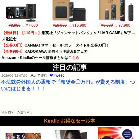
¥8,980
→ ¥7,600
¥19,980
→ ¥16,980
¥9,980
→ ¥7,980
【最終日】【110円～】
集英社『ジャンケットバンク』×『LIAR GAME』Wアニ
メ化記念
【全巻33円】
GANMA! サマーセール ホラータイトル全巻33円！
【全巻99円】
KADOKAWA 全巻イッキ読み!!フェア
Amazon・Kindleのセール情報まとめは
こちら
注目の記事
🐦Tweet
あとで読む
2026/05/12 07:00
不法就労外国人の通報で『報奨金◯万円』が貰える制度、つ
いにはじまる！！！
オレ的ゲーム速報＠刃
Kindle お得なセール本