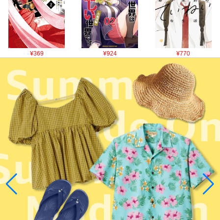
¥369
¥924
¥770