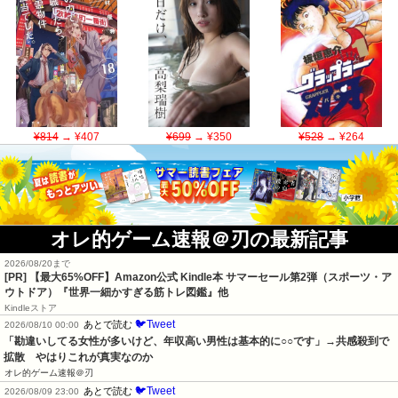
¥814
→ ¥407
¥699
→ ¥350
¥528
→ ¥264
オレ的ゲーム速報＠刃の最新記事
2026/08/20まで
[PR]
【最大65%OFF】Amazon公式 Kindle本 サマーセール第2弾（スポーツ・ア
ウトドア）『世界一細かすぎる筋トレ図鑑』他
Kindleストア
🐦Tweet
あとで読む
2026/08/10 00:00
「勘違いしてる女性が多いけど、年収高い男性は基本的に○○です」→共感殺到で
拡散　やはりこれが真実なのか
オレ的ゲーム速報＠刃
🐦Tweet
あとで読む
2026/08/09 23:00