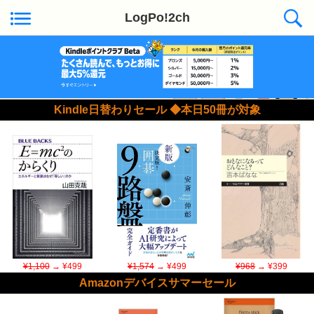
LogPo!2ch
Kindle日替わりセール ◆本日50冊が対象
¥1,100
→ ¥499
¥1,574
→ ¥499
¥968
→ ¥399
Amazonデバイスサマーセール