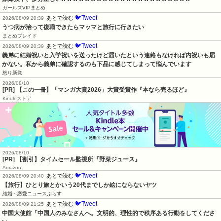
ガールズVIPまとめ
🐦Tweet
あとで読む
2026/08/09 20:39
うつ病が治って復職できたらマッマと旅行に行きたい
まとめブレイド
🐦Tweet
あとで読む
2026/08/09 20:39
義弟に結婚祝いと入学祝いを送ったけど届いたという連絡もなければ内祝いも届
かない。私から義弟に確認するのも下品に感じてしまって悩んでいます
怒り新党
2026/08/10
[PR] 【この一冊】「マンガ大賞2026」大賞受賞作『本なら売るほど』
Kindleストア
2026/08/10
[PR] 【割引】タイムセール監視所『野菜ジュース』
Amazon
🐦Tweet
あとで読む
2026/08/09 20:40
【旅行】ひとり旅とかいう20代までしか絵にならないヤツ
結婚・恋愛ニュースぷらす
🐦Tweet
あとで読む
2026/08/09 21:25
中国大使館「中国人のみなさんへ。文明的、理性的で秩序ある行動をしてくださ