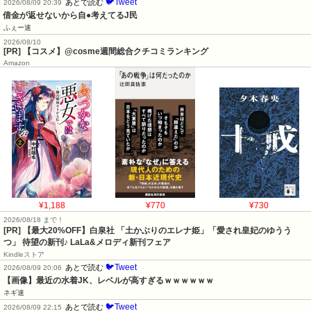
🐦Tweet
あとで読む
2026/08/09 20:39
借金が返せないから自●考えてるJ民
ふぇー速
2026/08/10
[PR] 【コスメ】@cosme週間総合クチコミランキング
Amazon
¥1,188
¥770
¥730
2026/08/18 まで！
[PR] 【最大20%OFF】白泉社 「土かぶりのエレナ姫」「愛され皇妃のゆうう
つ」 待望の新刊♪ LaLa&メロディ新刊フェア
Kindleストア
🐦Tweet
あとで読む
2026/08/09 20:06
【画像】最近の水着JK、レベルが高すぎるｗｗｗｗｗｗ
ネギ速
🐦Tweet
あとで読む
2026/08/09 22:15