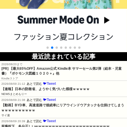
最近読まれている記事
2026/08/20まで
[PR]
【最大65%OFF】Amazon公式 Kindle本 サマーセール第2弾（絵本・児童
書）『ポケモン大図鑑１０２０＋』他
Kindleストア
🐦Tweet
あとで読む
2026/08/09 21:12
【速報】日本の防衛省、ようやく気づいた模様ｗｗｗｗｗ
NEWSまとめもりー
🐦Tweet
あとで読む
2026/08/09 21:38
【動画】BYD車、高速道路で後続車にリアウインドウアタックを仕掛けてしまう
ｗｗｗｗｗｗｗｗｗｗ
サイ速
🐦Tweet
あとで読む
2026/08/09 20:39
原爆投下、多分正しいw w w w w w w w w w w w w w w w w w w w w w