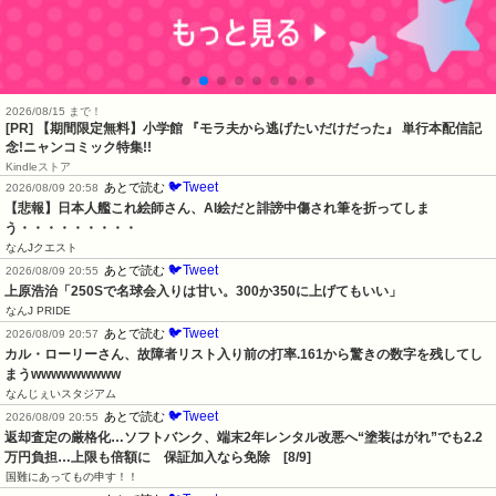
2026/08/15 まで！
[PR] 【期間限定無料】小学館 『モラ夫から逃げたいだけだった』 単行本配信記
念!ニャンコミック特集!!
Kindleストア
🐦Tweet
あとで読む
2026/08/09 20:58
【悲報】日本人艦これ絵師さん、AI絵だと誹謗中傷され筆を折ってしま
う・・・・・・・・・
なんJクエスト
🐦Tweet
あとで読む
2026/08/09 20:55
上原浩治「250Sで名球会入りは甘い。300か350に上げてもいい」
なんJ PRIDE
🐦Tweet
あとで読む
2026/08/09 20:57
カル・ローリーさん、故障者リスト入り前の打率.161から驚きの数字を残してし
まうwwwwwwwww
なんじぇいスタジアム
🐦Tweet
あとで読む
2026/08/09 20:55
返却査定の厳格化…ソフトバンク、端末2年レンタル改悪へ“塗装はがれ”でも2.2
万円負担…上限も倍額に　保証加入なら免除　[8/9]
国難にあってもの申す！！