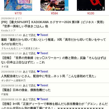
¥770
¥594
¥100
2026/08/13 まで！
[PR]
【最大50%OFF】KADOKAWA カドサマー2026 第3弾（ビジネス・実用）
『世界一美味しい手抜きごはん』他
Kindleストア
🐦Tweet
あとで読む
2026/08/08 17:49
蓮舫「蓮舫だから叩いて良いという報道」 X民「高市だから叩いて良いをやって
るのがお前だろ」
２ちゃんねるニュース超速まとめ＋
🐦Tweet
あとで読む
2026/08/08 17:18
【悲報】「世界の売春婦（セッ◯スワーカー）の数と割合」反論「そんなはずは
ない日本は上位なはずだ」←これ
ネギ速
🐦Tweet
あとで読む
2026/08/08 17:00
人気配信者たいじさん、配信中に号泣…ネット民「こんな姿初めて見た」
オレ的ゲーム速報＠刃
🐦Tweet
あとで読む
2026/08/08 16:40
【緊急】日本の借金、債務危機だった
IT速報
🐦Tweet
あとで読む
2026/08/08 16:38
【悲報】ﾈｯﾄ民「正規ディーラーで車検を頼んだら担当整備士が「グエン」さんだ
ったから次回から別の整備工場にする！」 ｗｗｗｗｗｗｗｗｗｗｗｗｗｗｗｗ