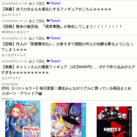
🐦Tweet
あとで読む
2026/08/08 17:06
【画像】全ての太ももを過去にするフィギュアがこちらｗｗｗｗｗ
なんJクエスト
🐦Tweet
あとで読む
2026/08/08 15:12
【悲報】熊本の被災地、『異常事態』が発生してしまう！！！！！！！！
NEWSまとめもりー
🐦Tweet
あとで読む
2026/08/08 13:31
【悲報】外人の「医療費未払い」が多すぎて病院が外人の治療を断るようになっ
てしまうｗｗｗ
おうまがタイムズ
🐦Tweet
あとで読む
2026/08/08 17:55
【画像】キャミィさんの最新フィギュア（18万8000円）、ガチで作り込みがエグ
すぎるｗｗｗｗｗｗｗｗｗｗ
なんJクエスト
2026/08/08
[PR] 【ベストセラー】毎日更新！最近みんながリアルに買っている商品まとめ
スポーツ・アウトドア編
Amazon