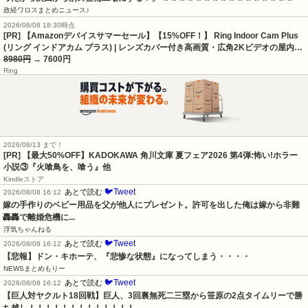
政経ワロスまとめニュース♪
2026/08/08 18:30時点
[PR] 【Amazonデバイスサマーセール】【15%OFF！】 Ring Indoor Cam Plus
(リング インドアカム プラス) | レンズカバー付き高画質・広角2Kビデオの屋内…
8980円
→ 7600円
Ring
2026/08/13 まで！
[PR] 【最大50%OFF】KADOKAWA 角川文庫 夏フェア2026 第4弾:怖い!ホラー
小説③『火喰鳥を、喰う』他
Kindleストア
🐦Tweet
あとで読む
2026/08/08 16:12
嫁の手作りのベビー用品を父が他人にプレゼント。許可を出した俺は嫁から非難
轟轟で離婚危機に...
浮気ちゃんねる
🐦Tweet
あとで読む
2026/08/08 16:12
【悲報】ドン・キホーテ、『悲惨な状態』になってしまう・・・・
NEWSまとめもりー
🐦Tweet
あとで読む
2026/08/08 16:12
【巨人対ヤクルト18回戦】巨人、3回裏無死二三塁から笹原の2点タイムリーで勝