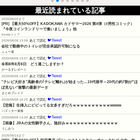
最近読まれている記事
2026/08/20まで
[PR]
【最大50%OFF】KADOKAWA カドサマー2026 第4弾（#男性コミック）
『今夜コインランドリーで逢いましょう』他
Kindleストア
🐦Tweet
あとで読む
2026/08/08 13:08
会社で勤務中のトイレが完全承認許可制になる
ふぇー速
🐦Tweet
あとで読む
2026/08/08 13:07
令和8年8月8日　どう過ごしますか？
がーるずレポート
🐦Tweet
あとで読む
2026/08/08 13:07
"テレビ大好き"高齢者の｢テレビ離れ｣が始まった…10代後半～20代の約7割が"ほ
ぼ見ない"衝撃の最新データ
まとめブレイド
🐦Tweet
あとで読む
2026/08/08 16:25
【悲報】生挿入にビビってる女多すぎだろｗｗｗｗｗｗｗｗｗｗwwww
バズッター速報
🐦Tweet
あとで読む
2026/08/08 13:09
【画像】JRAの女性騎手さん、陰好みｗｗｗｗｗｗｗｗｗｗｗｗｗｗ
うしみつ
2026/08/14まで