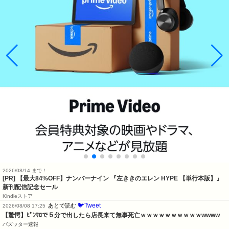
2026/08/14 まで！
[PR] 【最大84%OFF】ナンバーナイン 『左ききのエレン HYPE 【単行本版】』
新刊配信記念セール
Kindleストア
🐦Tweet
あとで読む
2026/08/08 17:25
【驚愕】ﾋﾟﾝｻﾛで５分で出したら店長来て無事死亡ｗｗｗｗｗｗｗｗｗｗwwww
バズッター速報