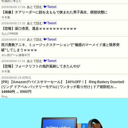
常識的に考えた
🐦Tweet
あとで読む
2026/08/08 17:06
【画像】チアリーダーに顔を太ももで挟まれた男子高生、瞑想状態に
ネギ速
🐦Tweet
あとで読む
2026/08/08 17:32
【悲報】坂口杏里、逃走ｗｗｗｗｗｗｗｗｗｗｗ
なんJ PRIDE
🐦Tweet
あとで読む
2026/08/08 13:00
西川貴教アニキ、ミュージックステーションで”魅惑のマーメイド達と限界突
破”してしまうｗｗｗｗ
オレ的ゲーム速報＠刃
🐦Tweet
あとで読む
2026/08/08 17:31
【悲報】フォークリフトの免許返納してきたんやが
ネギ速
2026/08/08 18:30時点
[PR] 【Amazonデバイスサマーセール】【40%OFF！】 Ring Battery Doorbell
(リング ドアベル バッテリーモデル) | ワンタッチ取り付け | ドア前防犯カ…
14980円
→ 8980円
Ring