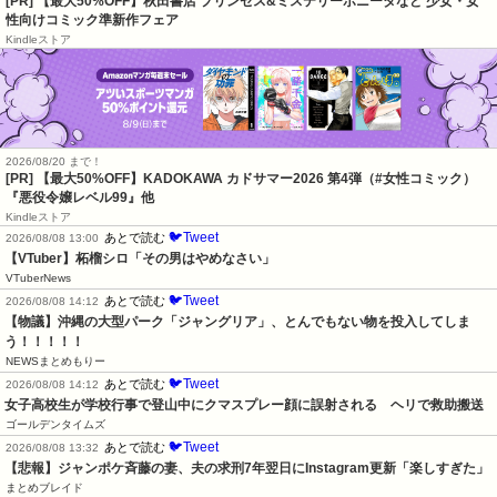
[PR] 【最大50%OFF】秋田書店 プリンセス&ミステリーボニータなど 少女・女
性向けコミック準新作フェア
Kindleストア
2026/08/20 まで！
[PR]
【最大50%OFF】KADOKAWA カドサマー2026 第4弾（#女性コミック）
『悪役令嬢レベル99』他
Kindleストア
🐦Tweet
あとで読む
2026/08/08 13:00
【VTuber】柘榴シロ「その男はやめなさい」
VTuberNews
🐦Tweet
あとで読む
2026/08/08 14:12
【物議】沖縄の大型パーク「ジャングリア」、とんでもない物を投入してしま
う！！！！！
NEWSまとめもりー
🐦Tweet
あとで読む
2026/08/08 14:12
女子高校生が学校行事で登山中にクマスプレー顔に誤射される　ヘリで救助搬送
ゴールデンタイムズ
🐦Tweet
あとで読む
2026/08/08 13:32
【悲報】ジャンポケ斉藤の妻、夫の求刑7年翌日にInstagram更新「楽しすぎた」
まとめブレイド