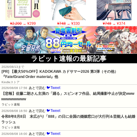
¥2,200
→ ¥299
¥748
→ ¥330
¥748
→ ¥374
ラビット速報の最新記事
2026/08/13まで
[PR]
【最大50%OFF】KADOKAWA カドサマー2026 第3弾（その他）
『Fate/Grand Order material』他
Kindleストア
🐦Tweet
あとで読む
2026/08/08 17:56
【悲報】佐藤二朗さん主演の「踊る」スピンオフ作品、結局撮影中止が決定www
wwwwwwwww
ラビット速報
🐦Tweet
あとで読む
2026/08/08 16:50
令和8年8月8日　末広がり「888」の日に全国の婚姻窓口が大行列＆芸能人も結婚
ラッシュ
ラビット速報
🐦Tweet
あとで読む
2026/08/08 16:00