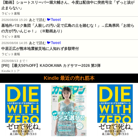
【動画】ショートスリーパー堀大輔さん、今度は配信中に突然号泣「ずっと涙が
止まらない」
ラビット速報
🐦Tweet
あとで読む
2026/08/08 15:20
基地外パヨク集団「人殺しの汚い足で広島の土を踏むな！」→広島県民「お前ら
の方が汚いんじゃ！」（※動画あり）
ラビット速報
🐦Tweet
あとで読む
2026/08/08 14:35
中居正広が熊本地震被災地に人知れず多額寄付
ラビット速報
2026/08/13 まで！
[PR]
【最大50%OFF】KADOKAWA カドサマー2026 第3弾
Kindleストア
Kindle 最近の売れ筋本