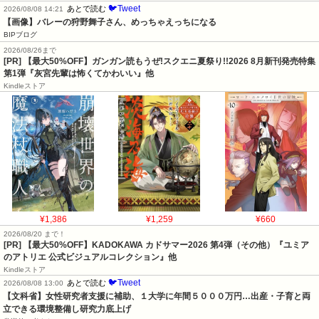
🐦Tweet
あとで読む
2026/08/08 14:21
【画像】バレーの狩野舞子さん、めっちゃえっちになる
BIPブログ
2026/08/26まで
[PR] 【最大50%OFF】ガンガン読もうぜ!スクエニ夏祭り!!2026 8月新刊発売特集
第1弾『灰宮先輩は怖くてかわいい』他
Kindleストア
¥1,386
¥1,259
¥660
2026/08/20 まで！
[PR]
【最大50%OFF】KADOKAWA カドサマー2026 第4弾（その他）『ユミア
のアトリエ 公式ビジュアルコレクション』他
Kindleストア
🐦Tweet
あとで読む
2026/08/08 13:00
【文科省】女性研究者支援に補助、１大学に年間５０００万円…出産・子育と両
立できる環境整備し研究力底上げ