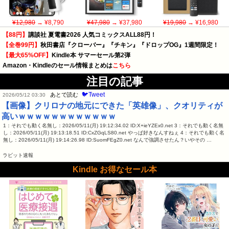
¥12,980
→ ¥8,790
¥47,980
→ ¥37,980
¥19,980
→ ¥16,980
【88円】
講談社 夏電書2026 人気コミックスALL88円！
【全巻99円】
秋田書店『クローバー』『チキン』『ドロップOG』1週間限定！
【最大65%OFF】
Kindle本 サマーセール第2弾
Amazon・Kindleのセール情報まとめは
こちら
注目の記事
🐦Tweet
あとで読む
2026/05/12 03:30
【画像】クリロナの地元にできた「英雄像」、クオリティが
高いｗｗｗｗｗｗｗｗｗｗｗｗ
1：それでも動く名無し：2026/05/11(月) 19:12:34.02 ID:X+ieYZEx0.net 3：それでも動く名無
し：2026/05/11(月) 19:13:18.51 ID:CxZGqLS80.net やっぱ好きなんすねぇ 4：それでも動く名
無し：2026/05/11(月) 19:14:26.98 ID:SuomFEgZ0.net なんで強調させたん？いやその …
ラビット速報
Kindle お得なセール本