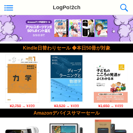
LogPo!2ch
Kindle日替わりセール ◆本日50冊が対象
¥2,750
→ ¥499
¥3,520
→ ¥499
¥1,650
→ ¥499
Amazonデバイスサマーセール