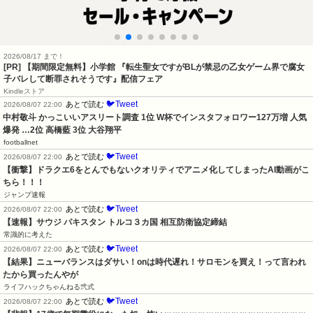
2026/08/17 まで！
[PR] 【期間限定無料】小学館 『転生聖女ですがBLが禁忌の乙女ゲーム界で腐女
子バレして断罪されそうです』配信フェア
Kindleストア
🐦Tweet
あとで読む
2026/08/07 22:00
中村敬斗 かっこいいアスリート調査 1位 W杯でインスタフォロワー127万増 人気
爆発 …2位 高橋藍 3位 大谷翔平
footballnet
🐦Tweet
あとで読む
2026/08/07 22:00
【衝撃】ドラクエ6をとんでもないクオリティでアニメ化してしまったAI動画がこ
ちら！！！
ジャンプ速報
🐦Tweet
あとで読む
2026/08/07 22:00
【速報】サウジ パキスタン トルコ３カ国 相互防衛協定締結
常識的に考えた
🐦Tweet
あとで読む
2026/08/07 22:00
【結果】ニューバランスはダサい！onは時代遅れ！サロモンを買え！って言われ
たから買ったんやが
ライフハックちゃんねる弐式
🐦Tweet
あとで読む
2026/08/07 22:00