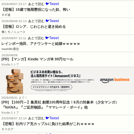
🐦Tweet
あとで読む
2026/08/07 23:17
【悲報】18歳で無期懲役になった奴、怖い
ネギ速
🐦Tweet
あとで読む
2026/08/08 01:13
【悲報】ロシア、じわじわと逝き始める
働くモノニュース
🐦Tweet
あとで読む
2026/08/07 22:11
レインボー池田、アナウンサーと結婚ｗｗｗｗｗ
mashlife通信
2026/08/08
[PR] 【マンガ】Kindle マンガ本 99円セール
Kindleストア
2026/08/31 まで！
[PR]
【100円～】集英社 創業100周年記念！8月の対象本（少女マンガ）
『NANA』『ご近所物語』『ママレード・ボーイ』他
Kindleストア
🐦Tweet
あとで読む
2026/08/07 22:10
【悲報】社内リア充カップルに負けた結果がこれｗｗｗｗ
キスログ