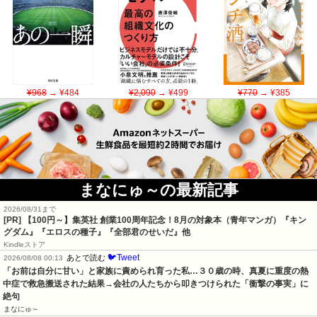
¥968
→ ¥484
¥2,090
→ ¥499
¥770
→ ¥385
まなにゅ～の最新記事
2026/08/31まで
[PR]
【100円～】集英社 創業100周年記念！8月の対象本（青年マンガ）『キン
グダム』『エロスの種子』『全部君のせいだ』他
Kindleストア
🐦Tweet
あとで読む
2026/08/08 00:13
「お前は自分に甘い」と家族に責められ育った私…３０歳の時、真夏に重度の熱
中症で救急搬送された結果→会社の人たちから叩きつけられた「衝撃の事実」に
絶句
まなにゅ～