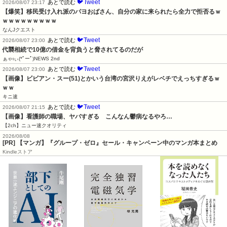
🐦Tweet
あとで読む
2026/08/07 23:17
【爆笑】移民受け入れ派のパヨおばさん、自分の家に来られたら全力で拒否るｗ
ｗｗｗｗｗｗｗｗｗ
なんJクエスト
🐦Tweet
あとで読む
2026/08/07 23:00
代襲相続で10億の借金を背負うと脅されてるのだが
ぁゃιぃ(*ﾟーﾟ)NEWS 2nd
🐦Tweet
あとで読む
2026/08/07 23:00
【画像】ビビアン・スー(51)とかいう台湾の宮沢りえがレベチでえっちすぎるｗ
ｗｗ
キニ速
🐦Tweet
あとで読む
2026/08/07 21:15
【画像】看護師の職場、ヤバすぎる　こんなん鬱病なるやろ…
【2ch】ニュー速クオリティ
2026/08/08
[PR] 【マンガ】『グループ・ゼロ』セール・キャンペーン中のマンガ本まとめ
Kindleストア