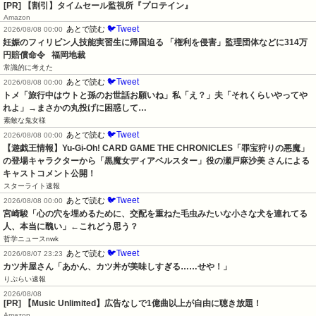
[PR] 【割引】タイムセール監視所『プロテイン』
Amazon
🐦Tweet
あとで読む
2026/08/08 00:00
妊娠のフィリピン人技能実習生に帰国迫る 「権利を侵害」監理団体などに314万
円賠償命令   福岡地裁
常識的に考えた
🐦Tweet
あとで読む
2026/08/08 00:00
トメ「旅行中はウトと孫のお世話お願いね」私「え？」夫「それくらいやってや
れよ」→まさかの丸投げに困惑して…
素敵な鬼女様
🐦Tweet
あとで読む
2026/08/08 00:00
【遊戯王情報】Yu-Gi-Oh! CARD GAME THE CHRONICLES「罪宝狩りの悪魔」
の登場キャラクターから「黒魔女ディアベルスター」役の瀬戸麻沙美 さんによる 
キャストコメント公開！
スターライト速報
🐦Tweet
あとで読む
2026/08/08 00:00
宮崎駿「心の穴を埋めるために、交配を重ねた毛虫みたいな小さな犬を連れてる
人、本当に醜い」←これどう思う？
哲学ニュースnwk
🐦Tweet
あとで読む
2026/08/07 23:23
カツ丼屋さん「あかん、カツ丼が美味しすぎる……せや！」
りぷらい速報
2026/08/08
[PR] 【Music Unlimited】広告なしで1億曲以上が自由に聴き放題！
Amazon