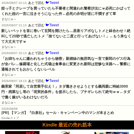
🐦Tweet
あとで読む
2026/08/07 22:13
姪っ子とクレープを買っていたら不審者と間違われ警察沙汰にｗ必死にかばって
くれた姪の一言に泣きそうになった件←必死の弁明が逆に不憫すぎて草
まなにゅ～
🐦Tweet
あとで読む
2026/08/07 21:13
新しいペットを首に巻いて玄関を開けたら…居座りアポなしトメと鉢合わせ！絶
叫して20秒で逃亡したトメ「捨てないと二度と行ってあげない！」←もう来なく
て大丈夫ですｗ
まなにゅ～
🐦Tweet
あとで読む
2026/08/07 20:13
「お姉ちゃんに嫌われちゃうから秘密」新婦妹の無邪気な一言で新郎のゲス行為
が全バレ…修羅場と化した式場は食事会に変更され新郎は悲惨な末路へ←警察に
通報されてもおかしくないレベル
まなにゅ～
🐦Tweet
あとで読む
2026/08/07 19:13
義実家「同居して自営業手伝え！」タダ働きさせようとする義両親に時給3000
円・残業なし等の「現実的条件」を提示したら、ブチギレられて絶句ｗｗ←タダ
で働く嫁がいるわけないだろ
まなにゅ～
2026/08/08
[PR] 【マンガ】『白泉社』セール・キャンペーン中のマンガ本まとめ
Kindleストア
Kindle 最近の売れ筋本