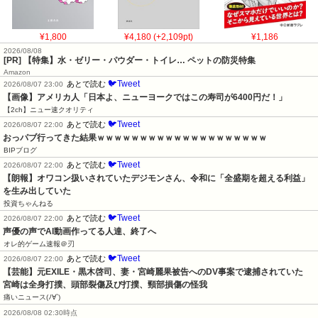
¥1,800
¥4,180 (+2,109pt)
¥1,186
2026/08/08
[PR] 【特集】水・ゼリー・パウダー・トイレ… ペットの防災特集
Amazon
🐦Tweet
あとで読む
2026/08/07 23:00
【画像】アメリカ人「日本よ、ニューヨークではこの寿司が6400円だ！」
【2ch】ニュー速クオリティ
🐦Tweet
あとで読む
2026/08/07 22:00
おっパブ行ってきた結果ｗｗｗｗｗｗｗｗｗｗｗｗｗｗｗｗｗｗｗｗ
BIPブログ
🐦Tweet
あとで読む
2026/08/07 22:00
【朗報】オワコン扱いされていたデジモンさん、令和に「全盛期を超える利益」
を生み出していた
投資ちゃんねる
🐦Tweet
あとで読む
2026/08/07 22:00
声優の声でAI動画作ってる人達、終了へ
オレ的ゲーム速報＠刃
🐦Tweet
あとで読む
2026/08/07 22:00
【芸能】元EXILE・黒木啓司、妻・宮崎麗果被告へのDV事案で逮捕されていた　
宮崎は全身打撲、頭部裂傷及び打撲、頸部損傷の怪我
痛いニュース(ﾉ∀`)
2026/08/08 02:30時点