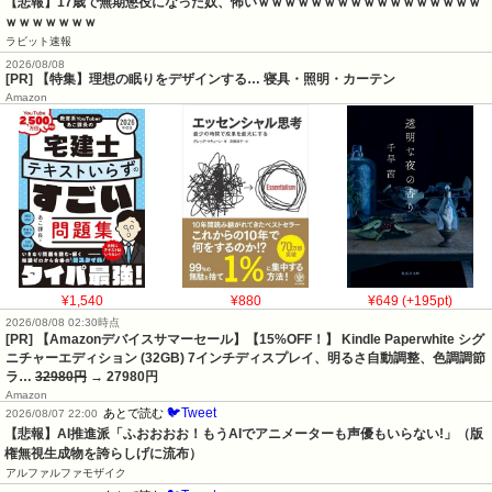
【悲報】17歳で無期懲役になった奴、怖いｗｗｗｗｗｗｗｗｗｗｗｗｗｗｗｗｗ
ｗｗｗｗｗｗｗ
ラビット速報
2026/08/08
[PR] 【特集】理想の眠りをデザインする… 寝具・照明・カーテン
Amazon
¥1,540
¥880
¥649 (+195pt)
2026/08/08 02:30時点
[PR] 【Amazonデバイスサマーセール】【15%OFF！】 Kindle Paperwhite シグ
ニチャーエディション (32GB) 7インチディスプレイ、明るさ自動調整、色調調節
ラ…
32980円
→ 27980円
Amazon
🐦Tweet
あとで読む
2026/08/07 22:00
【悲報】AI推進派「ふおおおお！もうAIでアニメーターも声優もいらない!」（版
権無視生成物を誇らしげに流布）
アルファルファモザイク