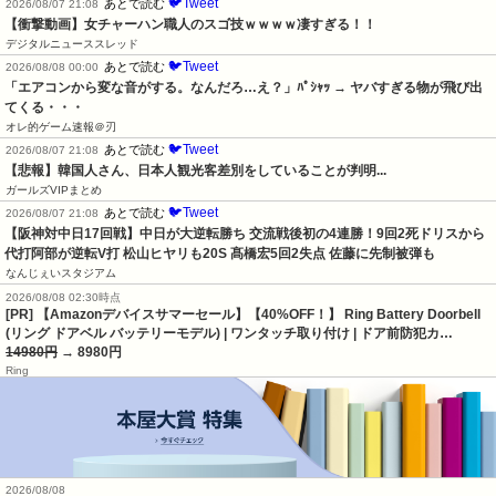
🐦Tweet
あとで読む
2026/08/07 21:08
【衝撃動画】女チャーハン職人のスゴ技ｗｗｗｗ凄すぎる！！
デジタルニューススレッド
🐦Tweet
あとで読む
2026/08/08 00:00
「エアコンから変な音がする。なんだろ…え？」ﾊﾟｼｬｯ → ヤバすぎる物が飛び出
てくる・・・
オレ的ゲーム速報＠刃
🐦Tweet
あとで読む
2026/08/07 21:08
【悲報】韓国人さん、日本人観光客差別をしていることが判明...
ガールズVIPまとめ
🐦Tweet
あとで読む
2026/08/07 21:08
【阪神対中日17回戦】中日が大逆転勝ち 交流戦後初の4連勝！9回2死ドリスから
代打阿部が逆転V打 松山ヒヤリも20S 髙橋宏5回2失点 佐藤に先制被弾も
なんじぇいスタジアム
2026/08/08 02:30時点
[PR] 【Amazonデバイスサマーセール】【40%OFF！】 Ring Battery Doorbell
(リング ドアベル バッテリーモデル) | ワンタッチ取り付け | ドア前防犯カ…
14980円
→ 8980円
Ring
2026/08/08