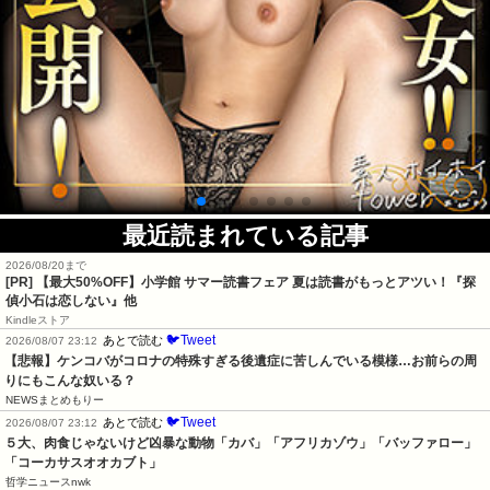
最近読まれている記事
2026/08/20まで
[PR]
【最大50%OFF】小学館 サマー読書フェア 夏は読書がもっとアツい！『探
偵小石は恋しない』他
Kindleストア
🐦Tweet
あとで読む
2026/08/07 23:12
【悲報】ケンコバがコロナの特殊すぎる後遺症に苦しんでいる模様…お前らの周
りにもこんな奴いる？
NEWSまとめもりー
🐦Tweet
あとで読む
2026/08/07 23:12
５大、肉食じゃないけど凶暴な動物「カバ」「アフリカゾウ」「バッファロー」
「コーカサスオオカブト」
哲学ニュースnwk