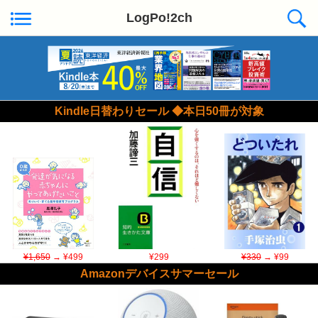
LogPo!2ch
Kindle日替わりセール ◆本日50冊が対象
¥1,650
→ ¥499
¥299
¥330
→ ¥99
Amazonデバイスサマーセール