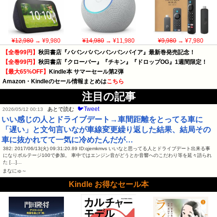
¥12,980
→ ¥9,980
¥14,980
→ ¥11,980
¥9,980
→ ¥7,980
【全巻99円】
秋田書店『ババンババンバンバンパイア』最新巻発売記念！
【全巻99円】
秋田書店『クローバー』『チキン』『ドロップOG』1週間限定！
【最大65%OFF】
Kindle本 サマーセール第2弾
Amazon・Kindleのセール情報まとめは
こちら
注目の記事
🐦Tweet
あとで読む
2026/05/12 00:13
いい感じの人とドライブデート→車間距離をとってる車に
「遅い」と文句言いなが車線変更繰り返した結果、結局その
車に抜かれてて一気に冷めたんだが…
382: 2017/06/13(火) 09:31:20.89 ID:qjemkmvs いいなと思ってる人とドライブデート出来る事
になりボルテージ100で参加。 車中ではエンジン音がどうとか音響へのこだわり等を延々語られ
た […]…
まなにゅ～
Kindle お得なセール本