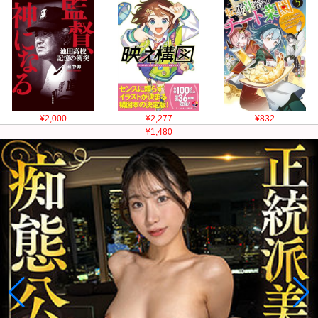
¥2,000
¥2,277
¥832
¥1,480