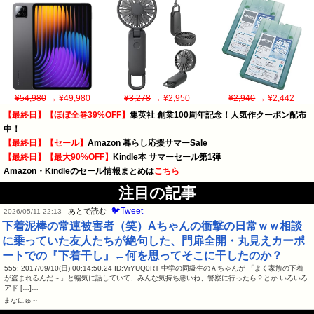
¥54,980
→ ¥49,980
¥3,278
→ ¥2,950
¥2,940
→ ¥2,442
【最終日】【ほぼ全巻39%OFF】
集英社 創業100周年記念！人気作クーポン配布
中！
【最終日】【セール】
Amazon 暮らし応援サマーSale
【最終日】【最大90%OFF】
Kindle本 サマーセール第1弾
Amazon・Kindleのセール情報まとめは
こちら
注目の記事
🐦Tweet
あとで読む
2026/05/11 22:13
下着泥棒の常連被害者（笑）Aちゃんの衝撃の日常ｗｗ相談
に乗っていた友人たちが絶句した、門扉全開・丸見えカーポ
ートでの『下着干し』←何を思ってそこに干したのか？
555: 2017/09/10(日) 00:14:50.24 ID:VrYUQ0RT 中学の同級生のＡちゃんが 「よく家族の下着
が盗まれるんだ～」と暢気に話していて、みんな気持ち悪いね、警察に行ったら？とか いろいろ
アド […]…
まなにゅ～