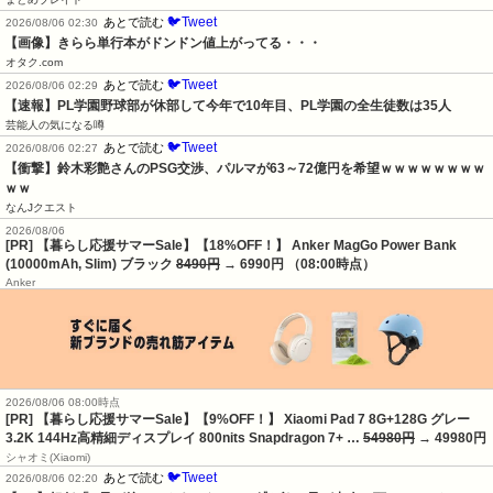
🐦Tweet
あとで読む
2026/08/06 02:30
【画像】きらら単行本がドンドン値上がってる・・・
オタク.com
🐦Tweet
あとで読む
2026/08/06 02:29
【速報】PL学園野球部が休部して今年で10年目、PL学園の全生徒数は35人
芸能人の気になる噂
🐦Tweet
あとで読む
2026/08/06 02:27
【衝撃】鈴木彩艶さんのPSG交渉、パルマが63～72億円を希望ｗｗｗｗｗｗｗｗ
ｗｗ
なんJクエスト
2026/08/06
[PR] 【暮らし応援サマーSale】【18%OFF！】 Anker MagGo Power Bank
(10000mAh, Slim) ブラック
8490円
→ 6990円 （08:00時点）
Anker
2026/08/06 08:00時点
[PR] 【暮らし応援サマーSale】【9%OFF！】 Xiaomi Pad 7 8G+128G グレー
3.2K 144Hz高精細ディスプレイ 800nits Snapdragon 7+ …
54980円
→ 49980円
シャオミ(Xiaomi)
🐦Tweet
あとで読む
2026/08/06 02:20