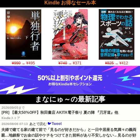
Kindle お得なセール本
¥990
→ ¥495
¥740
→ ¥371
¥825
→ ¥412
まなにゅ～の最新記事
2026/09/05まで
[PR]
【最大50%OFF】秋田書店 AKITA電子祭り 夏の陣 『刃牙道』他
Kindleストア
🐦Tweet
あとで読む
2026/08/06 07:13
夫婦で建てる家の建て前で「見るのが好きだから」と一日中居座る気満々の義両
親…地鎮祭でお金の話やケチをつけてきた前科があり不安しかない←見るのが好