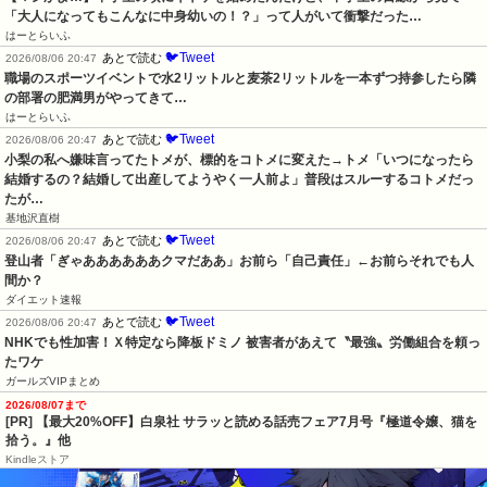
「大人になってもこんなに中身幼いの！？」って人がいて衝撃だった…
はーとらいふ
🐦Tweet
あとで読む
2026/08/06 20:47
職場のスポーツイベントで水2リットルと麦茶2リットルを一本ずつ持参したら隣
の部署の肥満男がやってきて…
はーとらいふ
🐦Tweet
あとで読む
2026/08/06 20:47
小梨の私へ嫌味言ってたトメが、標的をコトメに変えた→トメ「いつになったら
結婚するの？結婚して出産してようやく一人前よ」普段はスルーするコトメだっ
たが…
基地沢直樹
🐦Tweet
あとで読む
2026/08/06 20:47
登山者「ぎゃああああああクマだああ」お前ら「自己責任」←お前らそれでも人
間か？
ダイエット速報
🐦Tweet
あとで読む
2026/08/06 20:47
NHKでも性加害！Ｘ特定なら降板ドミノ 被害者があえて〝最強〟労働組合を頼っ
たワケ
ガールズVIPまとめ
2026/08/07まで
[PR] 【最大20%OFF】白泉社 サラッと読める話売フェア7月号『極道令嬢、猫を
拾う。』他
Kindleストア