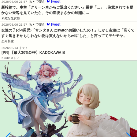
🐦Tweet
あとで読む
2026/08/06 21:57
新幹線で。車掌「グリーン車からご退出ください」乗客「…」→注意されても動
かない乗客を見ていたら、その直後まさかの展開に…
素敵な鬼女様
🐦Tweet
あとで読む
2026/08/06 21:57
友達の子(小4男児)「サンタさんにswitchお願いしたの！」しかし友達は「高くて
すぐ飽きるかもしれない物は買えないからwiiにした」と言っててモヤモヤ。
怒り新党
2026/08/13 まで！
[PR] 【最大30%OFF】KADOKAWA B
Kindleストア