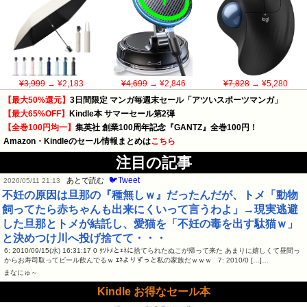
¥3,999
→ ¥2,183
¥4,699
→ ¥2,846
¥7,828
→ ¥5,280
【最大50%還元】
3日間限定 マンガ毎週末セール「アツいスポーツマンガ」
【最大65%OFF】
Kindle本 サマーセール第2弾
【全巻100円均一】
集英社 創業100周年記念『GANTZ』全巻100円！
Amazon・Kindleのセール情報まとめは
こちら
注目の記事
🐦Tweet
あとで読む
2026/05/11 21:13
不妊の原因は旦那の『種無しｗ』だったんだが、トメ「動物
飼ってたら赤ちゃんも出来にくいって言うわよ」→現実逃避
した旦那とトメが結託し、愛猫を「不妊の毒を出す駄猫ｗ」
と決めつけ川へ投げ捨てて・・・
6: 2010/09/15(水) 16:31:17 0 ｸｿﾄﾒとｴﾈに捨てられたぬこが帰って来た あまりに嬉しくて昼間っ
からお寿司取ってビール飲んでるｗ ｴﾈよりずっと私の家族だｗｗｗ 7: 2010/0 […]…
まなにゅ～
Kindle お得なセール本