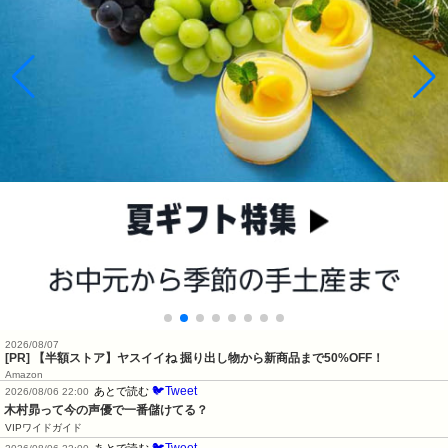
2026/08/07
[PR] 【半額ストア】ヤスイイね 掘り出し物から新商品まで50%OFF！
Amazon
🐦Tweet
あとで読む
2026/08/06 22:00
木村昴って今の声優で一番儲けてる？
VIPワイドガイド
🐦Tweet
あとで読む