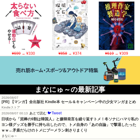
¥699
→ ¥330
¥858
→ ¥374
¥619
→ ¥309
まなにゅ～の最新記事
2026/08/07
[PR] 【マンガ】全出版社 Kindle本 セール＆キャンペーン中の少女マンガまとめ
Kindleストア
🐦Tweet
あとで読む
2026/08/07 00:13
日頃から「泥棒の9割は韓国人」と嫌韓発言を繰り返すトメ！冬ソナにハマり私の
ヨン様グッズを勝手に持ち出したので、トメ自身の「あの自論」で撃退したった
ｗｗ←矛盾だらけのトメにブーメラン刺さりまくり
まなにゅ～