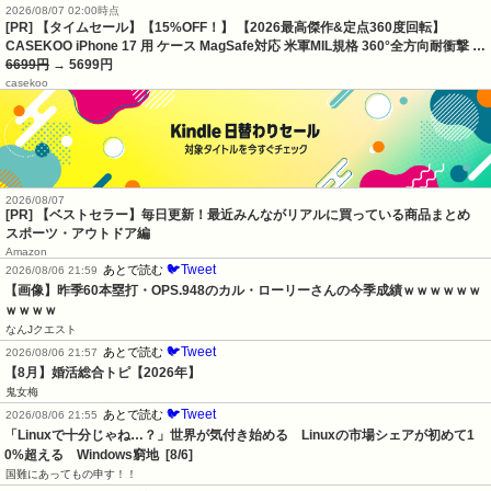
2026/08/07 02:00時点
[PR] 【タイムセール】【15%OFF！】 【2026最高傑作&定点360度回転】
CASEKOO iPhone 17 用 ケース MagSafe対応 米軍MIL規格 360°全方向耐衝撃 …
6699円
→ 5699円
casekoo
2026/08/07
[PR] 【ベストセラー】毎日更新！最近みんながリアルに買っている商品まとめ
スポーツ・アウトドア編
Amazon
🐦Tweet
あとで読む
2026/08/06 21:59
【画像】昨季60本塁打・OPS.948のカル・ローリーさんの今季成績ｗｗｗｗｗｗ
ｗｗｗｗ
なんJクエスト
🐦Tweet
あとで読む
2026/08/06 21:57
【8月】婚活総合トピ【2026年】
鬼女梅
🐦Tweet
あとで読む
2026/08/06 21:55
「Linuxで十分じゃね…？」世界が気付き始める　Linuxの市場シェアが初めて1
0%超える　Windows窮地  [8/6]
国難にあってもの申す！！