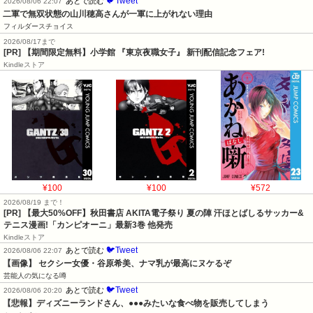
🐦Tweet
あとで読む
2026/08/06 22:07
二軍で無双状態の山川穂高さんが一軍に上がれない理由
フィルダースチョイス
2026/08/17まで
[PR] 【期間限定無料】小学館 『東京夜職女子』 新刊配信記念フェア!
Kindleストア
¥100
¥100
¥572
2026/08/19 まで！
[PR] 【最大50%OFF】秋田書店 AKITA電子祭り 夏の陣 汗ほとばしるサッカー&
テニス漫画!「カンピオーニ」最新3巻 他発売
Kindleストア
🐦Tweet
あとで読む
2026/08/06 22:07
【画像】 セクシー女優・谷原希美、ナマ乳が最高にヌケるぞ
芸能人の気になる噂
🐦Tweet
あとで読む
2026/08/06 20:20
【悲報】ディズニーランドさん、●●●みたいな食べ物を販売してしまう