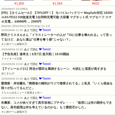
¥1,800
¥1,584
¥832
2026/08/07 02:00時点
[PR] 【タイムセール】【79%OFF！】 モバイルバッテリー MagSafe対応 16000
ｍAh PD22.5W急速充電 3台同時充電可能 大容量 マグネット式 マグセーフ スマ
ホ充電…
13999円
→ 2999円
Daximen (Shenzhen) Technology Co.,Ltd
🐦Tweet
あとで読む
2026/08/06 21:30
野田クリスタルさん「イラストレーターの人が『AIに仕事を奪われる』って言っ
てるけど、あなた達は"仕事を奪う側"じゃない？」
オレ的ゲーム速報＠刃
🐦Tweet
あとで読む
2026/08/06 22:00
【予告先発】達孝太｜8月7日 楽天戦｜18:00開始
ファイターズ王国
🐦Tweet
あとで読む
2026/08/06 22:00
【アイシールド21】阿含が栗田を罵倒するシーン、今読むと湿度が高すぎる
あにまんch
🐦Tweet
あとで読む
2026/08/06 21:59
愛煙家・岸谷蘭丸「喫煙者の権利がマジで侵害されてる」と私見 「いくら税金を
我々が払ってるんだと」
２ちゃんねるニュース超速まとめ＋
🐦Tweet
あとで読む
2026/08/06 21:00
米農家、コメが余りすぎて高市首相にブチギレ・・・「政府には何の期待もでき
ない。高市総理は何を考えているのかな。もう愛想尽かした」
オレ的ゲーム速報＠刃