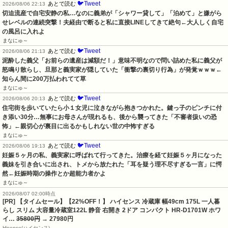
🐦Tweet
あとで読む
2026/08/06 22:13
切迫流産で自宅安静の私…なのに義弟が「シャワー貸して」「泊めて」と嫌がら
せレベルの連続突撃！夫経由で断ると私に直接LINEしてきて絶句←大人しく自宅
の風呂に入れよ
まなにゅ～
🐦Tweet
あとで読む
2026/08/06 21:13
泥酔した義父「お前らの遺産は減額だ！」意味不明なので問い詰めた私に義父が
怒鳴り散らし、旦那と義実家が隠していた「衝撃の裏切り行為」が発覚ｗｗｗ←
知らん間に200万払われてて草
まなにゅ～
🐦Tweet
あとで読む
2026/08/06 20:13
住宅街を歩いていたら小１女児に泣きながら抱きつかれた。鍵っ子のピンチに付
き添い30分…無事にお母さんが現れるも、後から襲ってきた「不審者扱いの恐
怖」←親切心が裏目に出るかもしれない世の中怖すぎる
まなにゅ～
🐦Tweet
あとで読む
2026/08/06 19:13
妊娠５ヶ月の私、義実家に呼ばれて行ってきた。治療を経て妊娠５ヶ月になった
義妹を引き合いに出され、トメから放たれた「耳を疑う理不尽すぎる一言」に愕
然←妊娠時期の操作とか超能力者かよ
まなにゅ～
2026/08/07 02:00時点
[PR] 【タイムセール】【22%OFF！】 ハイセンス 冷蔵庫 幅49cm 175L 一人暮
らし スリム 大容量冷蔵室122L 静音 右開き 2ドア コンパクト HR-D1701W ホワ
イ…
35800円
→ 27980円
Hisense(ハイセンス)