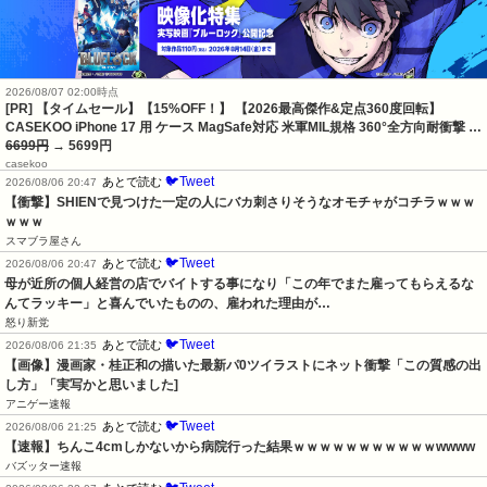
2026/08/07 02:00時点
[PR] 【タイムセール】【15%OFF！】 【2026最高傑作&定点360度回転】
CASEKOO iPhone 17 用 ケース MagSafe対応 米軍MIL規格 360°全方向耐衝撃 …
6699円
→ 5699円
casekoo
🐦Tweet
あとで読む
2026/08/06 20:47
【衝撃】SHIENで見つけた一定の人にバカ刺さりそうなオモチャがコチラｗｗｗ
ｗｗｗ
スマブラ屋さん
🐦Tweet
あとで読む
2026/08/06 20:47
母が近所の個人経営の店でバイトする事になり「この年でまた雇ってもらえるな
んてラッキー」と喜んでいたものの、雇われた理由が…
怒り新党
🐦Tweet
あとで読む
2026/08/06 21:35
【画像】漫画家・桂正和の描いた最新パ0ツイラストにネット衝撃「この質感の出
し方」「実写かと思いました]
アニゲー速報
🐦Tweet
あとで読む
2026/08/06 21:25
【速報】ちんこ4cmしかないから病院行った結果ｗｗｗｗｗｗｗｗｗｗｗwwww
バズッター速報