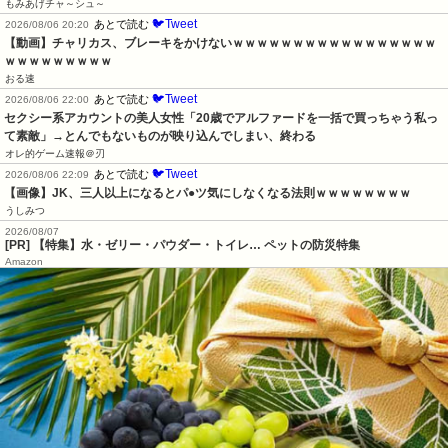
もみあげチャ～シュ～
🐦Tweet
あとで読む
2026/08/06 20:20
【動画】チャリカス、ブレーキをかけないｗｗｗｗｗｗｗｗｗｗｗｗｗｗｗｗｗ
ｗｗｗｗｗｗｗｗｗ
おる速
🐦Tweet
あとで読む
2026/08/06 22:00
セクシー系アカウントの美人女性「20歳でアルファードを一括で買っちゃう私っ
て素敵」→とんでもないものが映り込んでしまい、終わる
オレ的ゲーム速報＠刃
🐦Tweet
あとで読む
2026/08/06 22:09
【画像】JK、三人以上になるとパ●ツ気にしなくなる法則ｗｗｗｗｗｗｗｗ
うしみつ
2026/08/07
[PR] 【特集】水・ゼリー・パウダー・トイレ… ペットの防災特集
Amazon