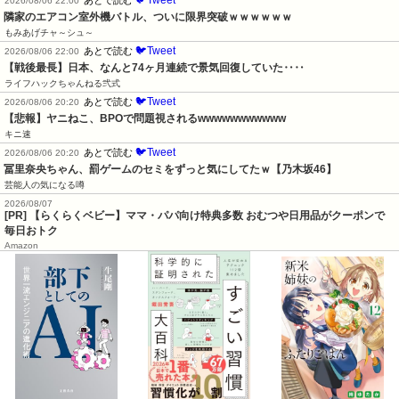
2026/08/06 22:00
隣家のエアコン室外機バトル、ついに限界突破ｗｗｗｗｗｗ
もみあげチャ～シュ～
🐦Tweet
あとで読む
2026/08/06 22:00
【戦後最長】日本、なんと74ヶ月連続で景気回復していた‥‥
ライフハックちゃんねる弐式
🐦Tweet
あとで読む
2026/08/06 20:20
【悲報】ヤニねこ、BPOで問題視されるwwwwwwwwwww
キニ速
🐦Tweet
あとで読む
2026/08/06 20:20
冨里奈央ちゃん、罰ゲームのセミをずっと気にしてたｗ【乃木坂46】
芸能人の気になる噂
2026/08/07
[PR] 【らくらくベビー】ママ・パパ向け特典多数 おむつや日用品がクーポンで
毎日おトク
Amazon