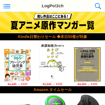
LogPo!2ch
Kindle日替わりセール ◆本日50冊が対象
¥1,485
→ ¥499
¥1,540
→ ¥499
¥4,950
→ ¥499
Amazon タイムセール