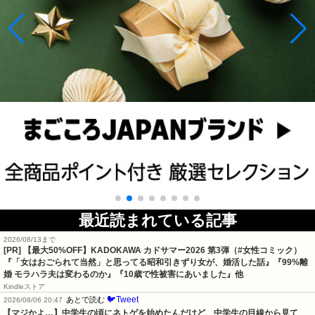
最近読まれている記事
2026/08/13まで
[PR]
【最大50%OFF】KADOKAWA カドサマー2026 第3弾（#女性コミック）
『「女はおごられて当然」と思ってる昭和引きずり女が、婚活した話』『99%離
婚 モラハラ夫は変わるのか』『10歳で性被害にあいました』他
Kindleストア
🐦Tweet
あとで読む
2026/08/06 20:47
【マジかよ…】中学生の頃にネトゲを始めたんだけど、中学生の目線から見て