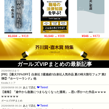
¥1,034
→ ¥418
¥1,540
→ ¥308
¥946
→ ¥473
ガールズVIPまとめの最新記事
2026/08/13まで
[PR] 【最大70%OFF】白泉社 3週連続!!白泉社人気作品 夏の特大割引フェア 第2
弾②『ホーリーランド』他
Kindleストア
🐦Tweet
あとで読む
2026/08/08 00:26
【速報】「途中から急激につまらなくなった漫画」←思い浮かべた作品ｗｗｗｗ
ｗｗｗｗｗｗ
ガールズVIPまとめ
🐦Tweet
あとで読む
2026/08/08 00:24