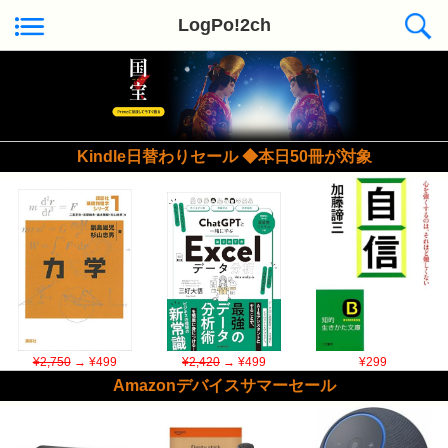
LogPo!2ch
Kindle日替わりセール ◆本日50冊が対象
¥2,750
→ ¥499
¥2,420
→ ¥499
¥299
Amazonデバイスサマーセール