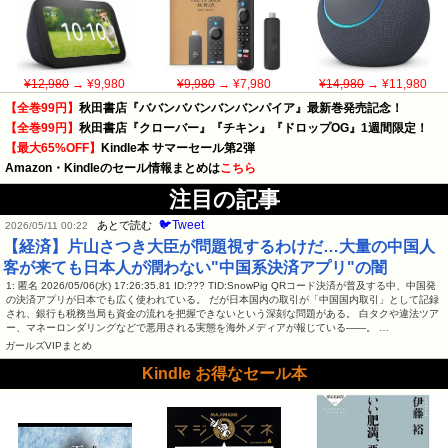
¥12,980
→ ¥9,980
¥9,980
→ ¥7,980
¥14,980
→ ¥11,980
【全巻99円】
秋田書店『ババンババンバンバンパイア』最新巻発売記念！
【全巻99円】
秋田書店『クローバー』『チキン』『ドロップOG』1週間限定！
【最大65%OFF】
Kindle本 サマーセール第2弾
Amazon・Kindleのセール情報まとめは
こちら
注目の記事
🐦Tweet
あとで読む
2026/05/11 00:22
【経済】片山さつき大臣が問題視するわけだ…大量の中国人
客が来ても日本人が潤わない"中国系決済アプリ"の闇
1: 匿名 2026/05/06(水) 17:26:35.81 ID:??? TID:SnowPig QRコード決済が普及する中、中国発
の決済アプリが日本でも広く使われている。 だが日本国内の取引が「中国国内取引」として記録
され、銀行も税務当局も資金の流れを把握できないという深刻な問題がある。 白タクや違法ツア
ー、マネーロンダリングなどで悪用される実態を海外メディアが報じている――。 …
ガールズVIPまとめ
Kindle お得なセール本