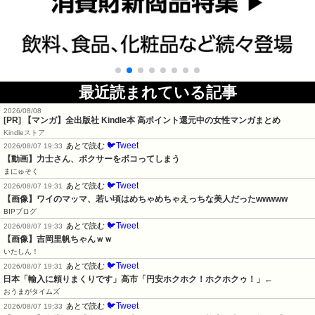
最近読まれている記事
2026/08/08
[PR] 【マンガ】全出版社 Kindle本 高ポイント還元中の女性マンガまとめ
Kindleストア
🐦Tweet
あとで読む
2026/08/07 19:33
【動画】力士さん、ボクサーをボコってしまう
まにゅそく
🐦Tweet
あとで読む
2026/08/07 19:31
【画像】ワイのマッマ、若い頃はめちゃめちゃえっちな美人だったwwwww
BIPブログ
🐦Tweet
あとで読む
2026/08/07 19:33
【画像】吉岡里帆ちゃんｗｗ
いたしん！
🐦Tweet
あとで読む
2026/08/07 19:31
日本「輸入に頼りまくりです」高市「円安ホクホク！ホクホクゥ！」←
おうまがタイムズ
🐦Tweet
あとで読む
2026/08/07 19:33