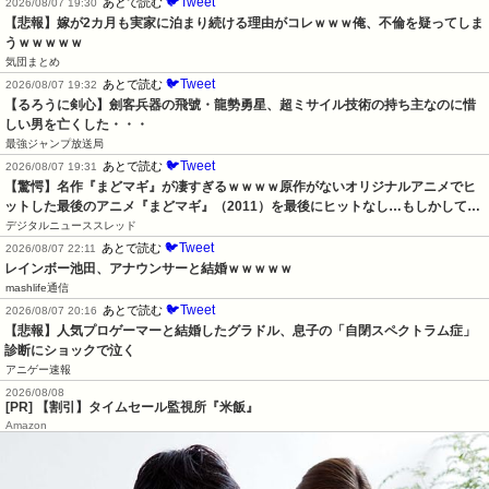
🐦Tweet
あとで読む
2026/08/07 19:30
【悲報】嫁が2カ月も実家に泊まり続ける理由がコレｗｗｗ俺、不倫を疑ってしま
うｗｗｗｗｗ
気団まとめ
🐦Tweet
あとで読む
2026/08/07 19:32
【るろうに剣心】劍客兵器の飛號・龍勢勇星、超ミサイル技術の持ち主なのに惜
しい男を亡くした・・・
最強ジャンプ放送局
🐦Tweet
あとで読む
2026/08/07 19:31
【驚愕】名作『まどマギ』が凄すぎるｗｗｗｗ原作がないオリジナルアニメでヒ
ットした最後のアニメ『まどマギ』（2011）を最後にヒットなし…もしかして…
デジタルニューススレッド
🐦Tweet
あとで読む
2026/08/07 22:11
レインボー池田、アナウンサーと結婚ｗｗｗｗｗ
mashlife通信
🐦Tweet
あとで読む
2026/08/07 20:16
【悲報】人気プロゲーマーと結婚したグラドル、息子の「自閉スペクトラム症」
診断にショックで泣く
アニゲー速報
2026/08/08
[PR] 【割引】タイムセール監視所『米飯』
Amazon