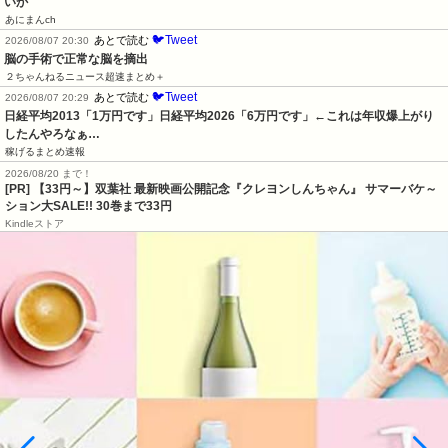
いか
あにまんch
🐦Tweet
あとで読む
2026/08/07 20:30
脳の手術で正常な脳を摘出
２ちゃんねるニュース超速まとめ＋
🐦Tweet
あとで読む
2026/08/07 20:29
日経平均2013「1万円です」日経平均2026「6万円です」←これは年収爆上がり
したんやろなぁ…
稼げるまとめ速報
2026/08/20 まで！
[PR]
【33円～】双葉社 最新映画公開記念『クレヨンしんちゃん』 サマーバケ～
ション大SALE!! 30巻まで33円
Kindleストア