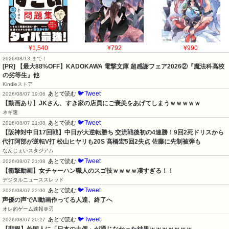
¥1,540
¥792
¥990
2026/08/13 まで！
[PR] 【最大88%OFF】KADOKAWA 電撃文庫 超感謝フェア2026②『魔法科高校
の劣等生』他
Kindleストア
🐦Tweet
あとで読む
2026/08/07 19:06
【動画あり】JKさん、すき家の店員にご褒美をあげてしまうｗｗｗｗｗ
ネギ速
🐦Tweet
あとで読む
2026/08/07 21:08
【阪神対中日17回戦】中日が大逆転勝ち 交流戦後初の4連勝！9回2死ドリスから
代打阿部が逆転V打 松山ヒヤリも20S 髙橋宏5回2失点 佐藤に先制被弾も
なんじぇいスタジアム
🐦Tweet
あとで読む
2026/08/07 21:08
【衝撃動画】女チャーハン職人のスゴ技ｗｗｗｗ凄すぎる！！
デジタルニューススレッド
🐦Tweet
あとで読む
2026/08/07 22:00
声優の声でAI動画作ってる人達、終了へ
オレ的ゲーム速報＠刃
🐦Tweet
あとで読む
2026/08/07 20:27
【悲報】外国人に「日本の土偶」が通じなかった結果ｗｗｗｗｗｗｗ