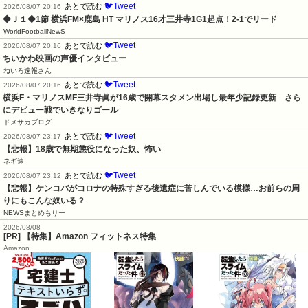
🐦Tweet
あとで読む
2026/08/07 20:16
◆Ｊ１◆1節 横浜FM×鹿島 HT マリノス16才三井寺1G1起点！2-1でリード
WorldFootballNewS
🐦Tweet
あとで読む
2026/08/07 20:16
ちいかわ映画の声優インタビュー
ねいろ速報さん
🐦Tweet
あとで読む
2026/08/07 20:16
横浜F・マリノスMF三井寺眞が16歳で開幕スタメン出場し最年少記録更新　さら
にデビュー戦でいきなりゴール
ドメサカブログ
🐦Tweet
あとで読む
2026/08/07 23:17
【悲報】18歳で無期懲役になった奴、怖い
ネギ速
🐦Tweet
あとで読む
2026/08/07 23:12
【悲報】ケンコバがコロナの特殊すぎる後遺症に苦しんでいる模様…お前らの周
りにもこんな奴いる？
NEWSまとめもりー
2026/08/08
[PR] 【特集】Amazon フィットネス特集
Amazon