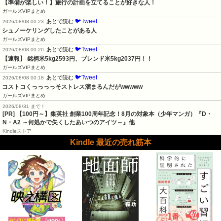
【準備が楽しい！】旅行の計画を立てることが好きな人！
ガールズVIPまとめ
🐦Tweet
あとで読む
2026/08/08 00:23
シュノーケリングしたことがある人
ガールズVIPまとめ
🐦Tweet
あとで読む
2026/08/08 00:20
【速報】 銘柄米5kg2593円、ブレンド米5kg2037円！！
ガールズVIPまとめ
🐦Tweet
あとで読む
2026/08/08 00:18
コストコくっっっっそストレス溜まるんだがwwwww
ガールズVIPまとめ
2026/08/31 まで！
[PR]
【100円～】集英社 創業100周年記念！8月の対象本（少年マンガ）『D・
N・A2 ～何処かで失くしたあいつのアイツ～』他
Kindleストア
Kindle 最近の売れ筋本