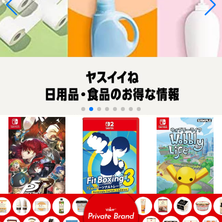
¥3,680
¥6,627
¥3,145