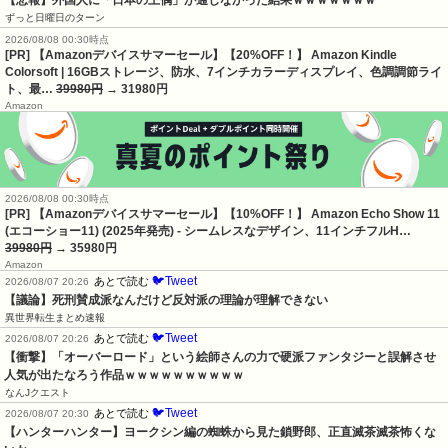
ずっと日曜日のターン
2026/08/08 00:30時点
[PR] 【Amazonデバイスサマーセール】【20%OFF！】 Amazon Kindle
Colorsoft | 16GBストレージ、防水、7インチカラーディスプレイ、色調調節ライ
ト、最…
39980円
→ 31980円
Amazon
2026/08/08 00:30時点
[PR] 【Amazonデバイスサマーセール】【10%OFF！】 Amazon Echo Show 11
(エコーショー11) (2025年発売) - シームレスなデザイン、11インチフルH…
39980円
→ 35980円
Amazon
🐦Tweet
あとで読む
2026/08/07 20:26
【議論】死刑賛成派なんだけど反対派の理論が理解できない
異世界転生まとめ速報
🐦Tweet
あとで読む
2026/08/07 20:26
【衝撃】「オーバーロード」という絵師さんの力で硬派ファンタジーと誤解させ
人気が出たなろう作品ｗｗｗｗｗｗｗｗｗｗ
なんJクエスト
🐦Tweet
あとで読む
2026/08/07 20:30
【ハンターハンター】ヨークシン編の蜘蛛から見た鎖野郎、正直滅茶滅茶怖くな