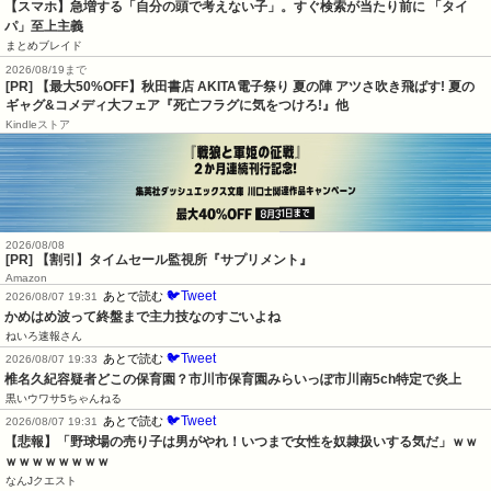
【スマホ】急増する「自分の頭で考えない子」。すぐ検索が当たり前に 「タイ
パ」至上主義
まとめブレイド
2026/08/19まで
[PR] 【最大50%OFF】秋田書店 AKITA電子祭り 夏の陣 アツさ吹き飛ばす! 夏の
ギャグ&コメディ大フェア『死亡フラグに気をつけろ!』他
Kindleストア
2026/08/08
[PR] 【割引】タイムセール監視所『サプリメント』
Amazon
🐦Tweet
あとで読む
2026/08/07 19:31
かめはめ波って終盤まで主力技なのすごいよね
ねいろ速報さん
🐦Tweet
あとで読む
2026/08/07 19:33
椎名久紀容疑者どこの保育園？市川市保育園みらいっぽ市川南5ch特定で炎上
黒いウワサ5ちゃんねる
🐦Tweet
あとで読む
2026/08/07 19:31
【悲報】「野球場の売り子は男がやれ！いつまで女性を奴隷扱いする気だ」ｗｗ
ｗｗｗｗｗｗｗｗ
なんJクエスト