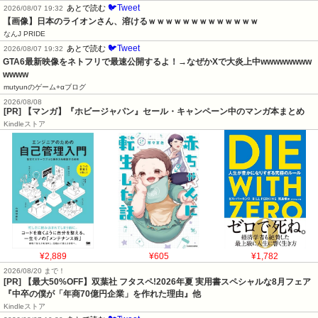
🐦Tweet
あとで読む
2026/08/07 19:32
【画像】日本のライオンさん、溶けるｗｗｗｗｗｗｗｗｗｗｗｗｗ
なんJ PRIDE
🐦Tweet
あとで読む
2026/08/07 19:32
GTA6最新映像をネトフリで最速公開するよ！→なぜかXで大炎上中wwwwwwww
wwww
mutyunのゲーム+αブログ
2026/08/08
[PR] 【マンガ】『ホビージャパン』セール・キャンペーン中のマンガ本まとめ
Kindleストア
¥2,889
¥605
¥1,782
2026/08/20 まで！
[PR]
【最大50%OFF】双葉社 フタスペ!2026年夏 実用書スペシャルな8月フェア
『中卒の僕が「年商70億円企業」を作れた理由』他
Kindleストア