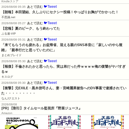
Kindleストア
🐦Tweet
あとで読む
2026/08/08 05:35
【朗報】本田望結、久しぶりにセクシー投稿！やっぱりお胸がでかかった！
不思議.net
🐦Tweet
あとで読む
2026/08/08 05:27
【悲報】夏のピーク、もう終わってた
ぶる速-VIP
🐦Tweet
あとで読む
2026/08/08 05:31
「来てもらうのも疲れる」お盆帰省、迎える親のSNS本音に「寂しいのやら複
雑」「親孝行だと思っていたのに」
まとめブレイド
🐦Tweet
あとで読む
2026/08/08 05:30
【報復】不倫されたかと思ったら、実は弟だった件ｗｗｗｗ俺の復讐がヤバすぎ
るｗ
キスログ
🐦Tweet
あとで読む
2026/08/08 05:30
【衝撃】元EXILE・黒木啓司さん、妻・宮崎麗果被告へのDV事案で逮捕されてい
た・・・・・・・・・
なんJクエスト
2026/08/08
[PR] 【割引】タイムセール監視所『野菜ジュース』
Amazon