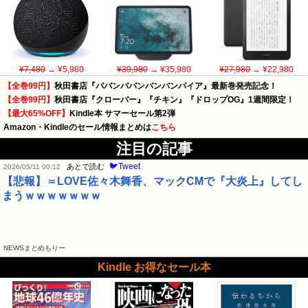
¥7,480
→ ¥5,980
¥39,980
→ ¥35,980
¥27,980
→ ¥22,980
【全巻99円】
秋田書店『ババンババンバンバンパイア』最新巻発売記念！
【全巻99円】
秋田書店『クローバー』『チキン』『ドロップOG』1週間限定！
【最大65%OFF】
Kindle本 サマーセール第2弾
Amazon・Kindleのセール情報まとめは
こちら
注目の記事
🐦Tweet
あとで読む
2026/05/11 00:12
【悲報】＝LOVE佐々木舞香、マックCMで『大炎上』してし
まうｗｗｗｗｗｗｗ
NEWSまとめもりー
Kindle お得なセール本