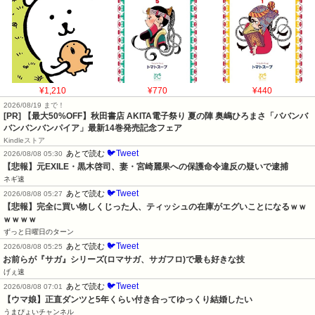
¥1,210
¥770
¥440
2026/08/19 まで！
[PR] 【最大50%OFF】秋田書店 AKITA電子祭り 夏の陣 奥嶋ひろまさ「ババンバ
バンバンバンパイア」最新14巻発売記念フェア
Kindleストア
🐦Tweet
あとで読む
2026/08/08 05:30
【悲報】元EXILE・黒木啓司、妻・宮崎麗果への保護命令違反の疑いで逮捕
ネギ速
🐦Tweet
あとで読む
2026/08/08 05:27
【悲報】完全に買い物しくじった人、ティッシュの在庫がエグいことになるｗｗ
ｗｗｗｗ
ずっと日曜日のターン
🐦Tweet
あとで読む
2026/08/08 05:25
お前らが『サガ』シリーズ(ロマサガ、サガフロ)で最も好きな技
げぇ速
🐦Tweet
あとで読む
2026/08/08 07:01
【ウマ娘】正直ダンツと5年くらい付き合ってゆっくり結婚したい
うまぴょいチャンネル