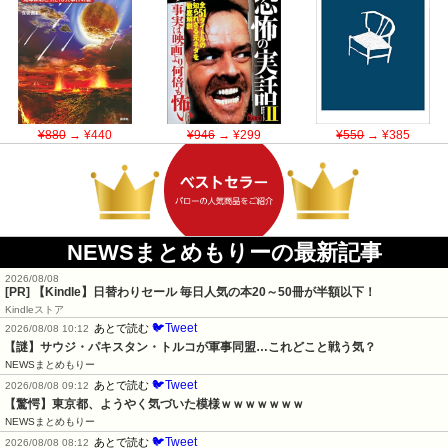
¥880
→ ¥440
¥946
→ ¥299
¥550
→ ¥385
NEWSまとめもりーの最新記事
2026/08/08
[PR]
【Kindle】日替わりセール 毎日人気の本20～50冊が半額以下！
Kindleストア
🐦Tweet
あとで読む
2026/08/08 10:12
【謎】サウジ・パキスタン・トルコが軍事同盟…これどこと戦う気？
NEWSまとめもりー
🐦Tweet
あとで読む
2026/08/08 09:12
【驚愕】東京都、ようやく気づいた模様ｗｗｗｗｗｗｗ
NEWSまとめもりー
🐦Tweet
あとで読む
2026/08/08 08:12