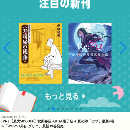
2026/08/19 まで！
[PR] 【最大50%OFF】秋田書店 AKITA電子祭り 夏の陣「ガブ」最新6巻
&「WORST外伝 グリコ」最新39巻発売!