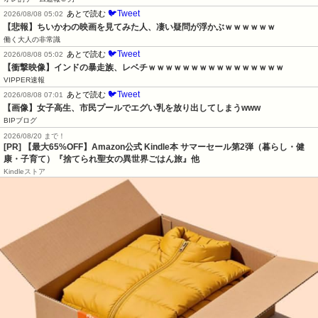
🐦Tweet
あとで読む
2026/08/08 05:02
【悲報】ちいかわの映画を見てみた人、凄い疑問が浮かぶｗｗｗｗｗｗ
働く大人の非常識
🐦Tweet
あとで読む
2026/08/08 05:02
【衝撃映像】インドの暴走族、レベチｗｗｗｗｗｗｗｗｗｗｗｗｗｗｗｗ
VIPPER速報
🐦Tweet
あとで読む
2026/08/08 07:01
【画像】女子高生、市民プールでエグい乳を放り出してしまうwww
BIPブログ
2026/08/20 まで！
[PR]
【最大65%OFF】Amazon公式 Kindle本 サマーセール第2弾（暮らし・健
康・子育て）『捨てられ聖女の異世界ごはん旅』他
Kindleストア