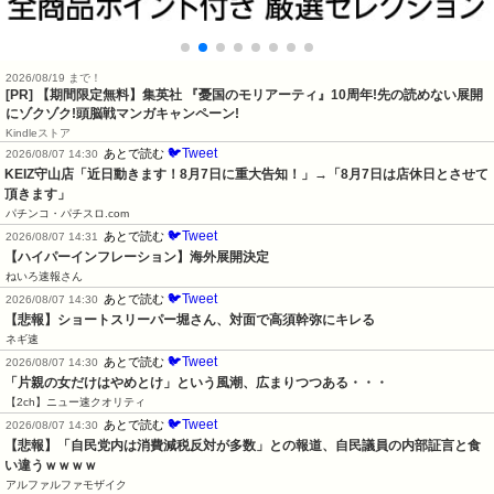
2026/08/19 まで！
[PR] 【期間限定無料】集英社 『憂国のモリアーティ』10周年!先の読めない展開
にゾクゾク!頭脳戦マンガキャンペーン!
Kindleストア
🐦Tweet
あとで読む
2026/08/07 14:30
KEIZ守山店「近日動きます！8月7日に重大告知！」→「8月7日は店休日とさせて
頂きます」
パチンコ・パチスロ.com
🐦Tweet
あとで読む
2026/08/07 14:31
【ハイパーインフレーション】海外展開決定
ねいろ速報さん
🐦Tweet
あとで読む
2026/08/07 14:30
【悲報】ショートスリーパー堀さん、対面で高須幹弥にキレる
ネギ速
🐦Tweet
あとで読む
2026/08/07 14:30
「片親の女だけはやめとけ」という風潮、広まりつつある・・・
【2ch】ニュー速クオリティ
🐦Tweet
あとで読む
2026/08/07 14:30
【悲報】「自民党内は消費減税反対が多数」との報道、自民議員の内部証言と食
い違うｗｗｗｗ
アルファルファモザイク