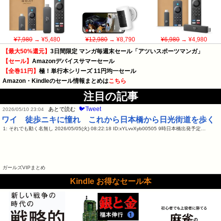
¥7,980
→ ¥5,480
¥12,980
→ ¥8,790
¥6,980
→ ¥4,980
【最大50%還元】
3日間限定 マンガ毎週末セール「アツいスポーツマンガ」
【セール】
Amazonデバイスサマーセール
【全巻11円】
極！単行本シリーズ 11円均一セール
Amazon・Kindleのセール情報まとめは
こちら
注目の記事
🐦Tweet
あとで読む
2026/05/10 23:04
ワイ 徒歩ニキに憧れ これから日本橋から日光街道を歩く
1: それでも動く名無し 2026/05/05(火) 08:22:18 ID:xYLvvXyb00505 9時日本橋出発予定…
ガールズVIPまとめ
Kindle お得なセール本