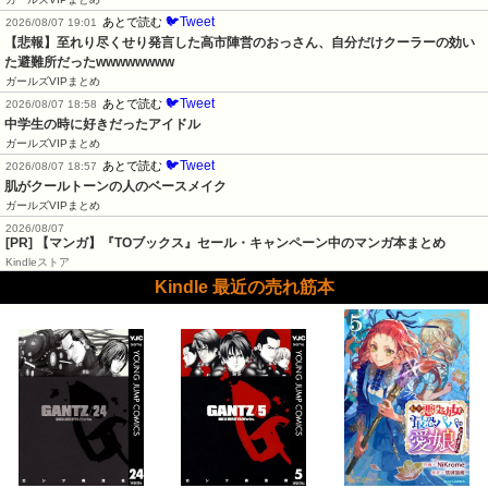
🐦Tweet
あとで読む
2026/08/07 19:01
【悲報】至れり尽くせり発言した高市陣営のおっさん、自分だけクーラーの効い
た避難所だったwwwwwwww
ガールズVIPまとめ
🐦Tweet
あとで読む
2026/08/07 18:58
中学生の時に好きだったアイドル
ガールズVIPまとめ
🐦Tweet
あとで読む
2026/08/07 18:57
肌がクールトーンの人のベースメイク
ガールズVIPまとめ
2026/08/07
[PR] 【マンガ】『TOブックス』セール・キャンペーン中のマンガ本まとめ
Kindleストア
Kindle 最近の売れ筋本