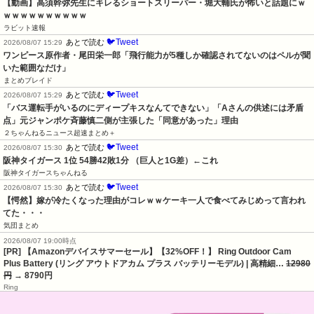
【動画】高須幹弥先生にキレるショートスリーパー・堀大輔氏が怖いと話題にｗ
ｗｗｗｗｗｗｗｗｗｗ
ラビット速報
🐦Tweet
あとで読む
2026/08/07 15:29
ワンピース原作者・尾田栄一郎「飛行能力が5種しか確認されてないのはペルが聞
いた範囲なだけ」
まとめブレイド
🐦Tweet
あとで読む
2026/08/07 15:29
「バス運転手がいるのにディープキスなんてできない」「Aさんの供述には矛盾
点」元ジャンポケ斉藤慎二側が主張した「同意があった」理由
２ちゃんねるニュース超速まとめ＋
🐦Tweet
あとで読む
2026/08/07 15:30
阪神タイガース 1位 54勝42敗1分 （巨人と1G差）←これ
阪神タイガースちゃんねる
🐦Tweet
あとで読む
2026/08/07 15:30
【愕然】嫁が冷たくなった理由がコレｗｗケーキ一人で食べてみじめって言われ
てた・・・
気団まとめ
2026/08/07 19:00時点
[PR] 【Amazonデバイスサマーセール】【32%OFF！】 Ring Outdoor Cam
Plus Battery (リング アウトドアカム プラス バッテリーモデル) | 高精細…
12980
円
→ 8790円
Ring