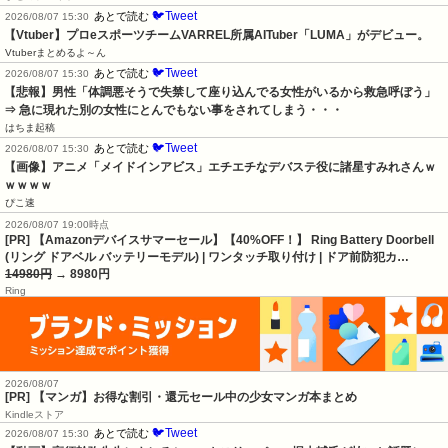
🐦Tweet
あとで読む
2026/08/07 15:30
【Vtuber】プロeスポーツチームVARREL所属AITuber「LUMA」がデビュー。
Vtuberまとめるよ～ん
🐦Tweet
あとで読む
2026/08/07 15:30
【悲報】男性「体調悪そうで失禁して座り込んでる女性がいるから救急呼ぼう」
⇒ 急に現れた別の女性にとんでもない事をされてしまう・・・
はちま起稿
🐦Tweet
あとで読む
2026/08/07 15:30
【画像】アニメ「メイドインアビス」エチエチなデバステ役に諸星すみれさんｗ
ｗｗｗｗ
ぴこ速
2026/08/07 19:00時点
[PR] 【Amazonデバイスサマーセール】【40%OFF！】 Ring Battery Doorbell
(リング ドアベル バッテリーモデル) | ワンタッチ取り付け | ドア前防犯カ…
14980円
→ 8980円
Ring
2026/08/07
[PR] 【マンガ】お得な割引・還元セール中の少女マンガ本まとめ
Kindleストア
🐦Tweet
あとで読む
2026/08/07 15:30