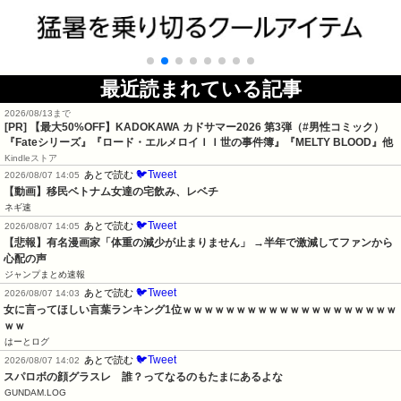
最近読まれている記事
2026/08/13まで
[PR]
【最大50%OFF】KADOKAWA カドサマー2026 第3弾（#男性コミック）
『Fateシリーズ』『ロード・エルメロイＩＩ世の事件簿』『MELTY BLOOD』他
Kindleストア
🐦Tweet
あとで読む
2026/08/07 14:05
【動画】移民ベトナム女達の宅飲み、レベチ
ネギ速
🐦Tweet
あとで読む
2026/08/07 14:05
【悲報】有名漫画家「体重の減少が止まりません」 →半年で激減してファンから
心配の声
ジャンプまとめ速報
🐦Tweet
あとで読む
2026/08/07 14:03
女に言ってほしい言葉ランキング1位ｗｗｗｗｗｗｗｗｗｗｗｗｗｗｗｗｗｗｗｗ
ｗｗ
はーとログ
🐦Tweet
あとで読む
2026/08/07 14:02
スパロボの顔グラスレ　誰？ってなるのもたまにあるよな
GUNDAM.LOG