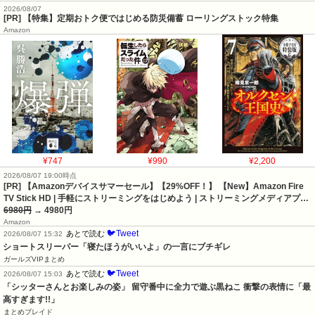
2026/08/07
[PR] 【特集】定期おトク便ではじめる防災備蓄 ローリングストック特集
Amazon
¥747
¥990
¥2,200
2026/08/07 19:00時点
[PR] 【Amazonデバイスサマーセール】【29%OFF！】 【New】Amazon Fire
TV Stick HD | 手軽にストリーミングをはじめよう | ストリーミングメディアプ…
6980円
→ 4980円
Amazon
🐦Tweet
あとで読む
2026/08/07 15:32
ショートスリーパー「寝たほうがいいよ」の一言にブチギレ
ガールズVIPまとめ
🐦Tweet
あとで読む
2026/08/07 15:03
「シッターさんとお楽しみの姿」 留守番中に全力で遊ぶ黒ねこ 衝撃の表情に「最
高すぎます!!」
まとめブレイド