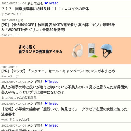
🐦Tweet
あとで読む
2026/08/07 14:04
？？？「国旗損壊罪に絶対反対！！！」←コイツの正体
まとめブレイド
2026/08/19まで
[PR] 【最大50%OFF】秋田書店 AKITA電子祭り 夏の陣「ガブ」最新6巻
&「WORST外伝 グリコ」最新39巻発売!
Kindleストア
2026/08/07
[PR] 【マンガ】『スクエニ』セール・キャンペーン中のマンガ本まとめ
Kindleストア
🐦Tweet
あとで読む
2026/08/07 14:04
美人が相手の時と扱いが違うと嘆いている不美人のレス見ると思うんだが雰囲気
美人やちょうどいブサは眼中にないの？
おにひめちゃんの監視部屋
🐦Tweet
あとで読む
2026/08/07 14:03
【悲報】小学館の編集者「服脱いで、胸見せて」　グラビア志望の女性に迫った
過激要求
watch＠２ちゃんねる
🐦Tweet
あとで読む
2026/08/07 14:04
犬と猫の多頭飼いについて