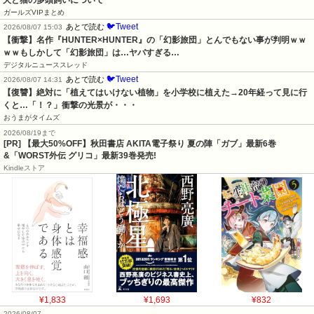
ガールズVIPまとめ
🐦Tweet
あとで読む
2026/08/07 15:03
【衝撃】名作『HUNTER×HUNTER』の「幻影旅団」とんでもない事が判明ｗｗ
ｗｗもしかして「幻影旅団」は…ヤバすぎる…
デジタルニューススレッド
🐦Tweet
あとで読む
2026/08/07 14:31
【復讐】絶対に「植えてはいけない植物」を小学校に植えた→20年経って見に行
くと…「！？」衝撃の光景が・・・
おうまがタイムズ
2026/08/19まで
[PR] 【最大50%OFF】秋田書店 AKITA電子祭り 夏の陣「ガブ」最新6巻
&「WORST外伝 グリコ」最新39巻発売!
Kindleストア
¥1,833
¥1,693
¥832
2026/08/07