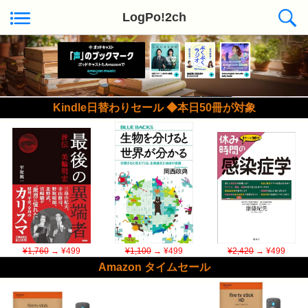
LogPo!2ch
Kindle日替わりセール ◆本日50冊が対象
¥1,760
→ ¥499
¥1,100
→ ¥499
¥2,420
→ ¥499
Amazon タイムセール