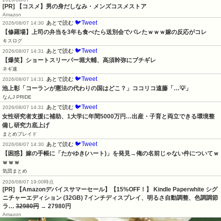
[PR] 【コスメ】男の身だしなみ・メンズコスメストア
Amazon
🐦Tweet
あとで読む
2026/08/07 14:30
【修羅場】上司の弁当を3年も食べたら送別会でバレたｗｗｗ嫁の反応がコレ
キスログ
🐦Tweet
あとで読む
2026/08/07 14:31
【爆笑】ショートスリーパー堀大輔、高須幹弥にブチギレ
ネギ速
🐦Tweet
あとで読む
2026/08/07 14:31
池上彰「コーランが憲法の代わりの国はどこ？」ココリコ遠藤「…💡」
なんJ PRIDE
🐦Tweet
あとで読む
2026/08/07 14:31
女性研究者支援に補助、1大学に年間5000万円…出産・子育と両立できる環境整
備し研究力底上げ
まとめブレイド
🐦Tweet
あとで読む
2026/08/07 14:30
【困惑】嫁の手帳に「たかゆき(ハート)」を発見→俺の名前じゃない件についてｗ
ｗｗｗ
気団まとめ
2026/08/07 19:00時点
[PR] 【Amazonデバイスサマーセール】【15%OFF！】 Kindle Paperwhite シグ
ニチャーエディション (32GB) 7インチディスプレイ、明るさ自動調整、色調調節
ラ…
32980円
→ 27980円
Amazon