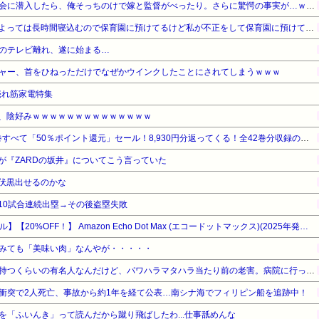
【勘違い】バスケの役員飲み会に潜入したら、俺そっちのけで嫁と監督がべったり。さらに驚愕の事実が…ｗｗｗ
お産トラブルの後遺症で日によっては長時間寝込むので保育園に預けてるけど私が不正をして保育園に預けてると思い込んでいるママ達がうざったい
のテレビ離れ、遂に始まる…
ャー、首をひねっただけでなぜかウインクしたことにされてしまうｗｗｗ
の売れ筋家電特集
ん、陰好みｗｗｗｗｗｗｗｗｗｗｗｗｗｗ
『ろくでなしBLUES』全25巻すべて「50％ポイント還元」セール！8,930円分返ってくる！全42巻分収録の文庫版！ヤンキー漫画の頂点！ジャンプ黄金期の伝説的な傑作
が『ZARDの坂井』についてこう言っていた
伏黒出せるのかな
10試合連続出塁→その後盗塁失敗
【Amazonデバイスサマーセール】【20%OFF！】 Amazon Echo Dot Max (エコードットマックス)(2025年発売) - Alexaスピーカー、部屋中に広がるサウンド、スマートホームハブ内蔵、グレーシャーホワイト
みても「美味い肉」なんやが・・・・・
社長はラジオ番組の冠番組を持つくらいの有名人なんだけど、パワハラマタハラ当たり前の老害。病院に行っただけで退職勧告を受けた。社長「労基に言うなよ！」と言うけれど…→
衝突で2人死亡、事故から約1年を経て公表…南シナ海でフィリピン船を追跡中！
を「ふいんき」って読んだから蹴り飛ばしたわ...仕事舐めんな