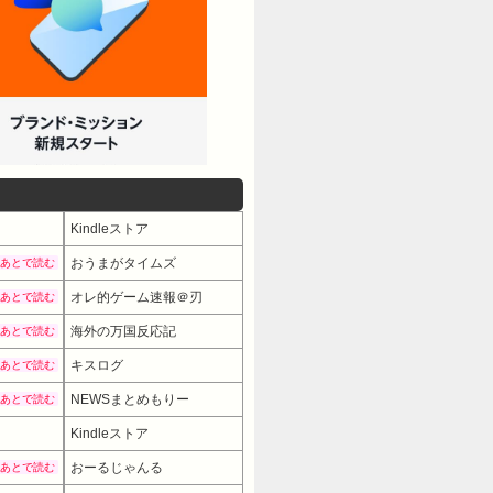
Kindleストア
おうまがタイムズ
あとで読む
オレ的ゲーム速報＠刃
あとで読む
海外の万国反応記
あとで読む
キスログ
あとで読む
NEWSまとめもりー
あとで読む
Kindleストア
おーるじゃんる
あとで読む