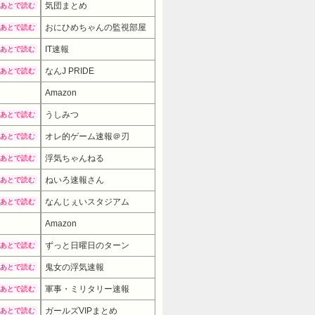
気団まとめ
あとで読む
おにひめちゃんの監視部屋
あとで読む
IT速報
あとで読む
なんJ PRIDE
あとで読む
Amazon
うしみつ
あとで読む
オレ的ゲーム速報＠刃
あとで読む
浮気ちゃんねる
あとで読む
ねいろ速報さん
あとで読む
なんじぇいスタジアム
あとで読む
Amazon
ずっと日曜日のターン
あとで読む
鬼女の浮気速報
あとで読む
軍事・ミリタリー速報
あとで読む
ガールズVIPまとめ
あとで読む