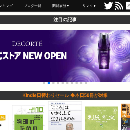
ンキング
ブログ一覧
閲覧履歴▼
リンク▼
ブックマーク
最近読んだ
あとで読む
ネットスーパー
飲食店舗用品
セール情報
注目の記事
Kindle日替わりセール ◆本日50冊が対象