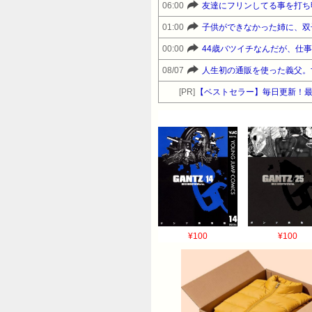
06:00
友達にフリンしてる事を打ち
01:00
子供ができなかった姉に、双
00:00
44歳バツイチなんだが、仕事
08/07
人生初の通販を使った義父。す
[PR]
【ベストセラー】毎日更新！
¥100
¥100