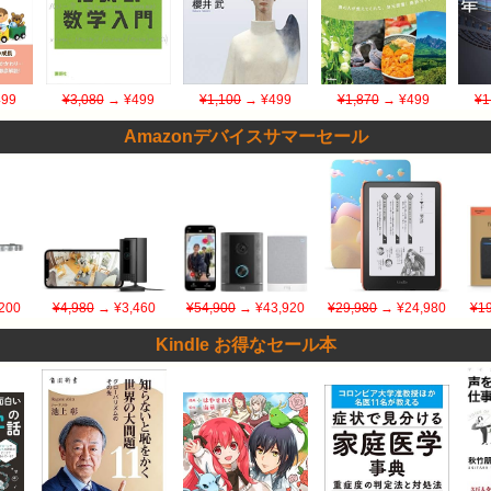
99
¥3,080
→ ¥499
¥1,100
→ ¥499
¥1,870
→ ¥499
¥1
Amazonデバイスサマーセール
200
¥4,980
→ ¥3,460
¥54,900
→ ¥43,920
¥29,980
→ ¥24,980
¥19
Kindle お得なセール本