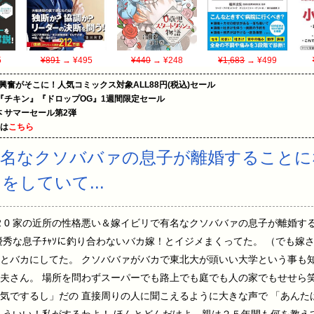
5
¥891
→ ¥495
¥440
→ ¥248
¥1,683
→ ¥499
の興奮がそこに！人気コミックス対象ALL88円(税込)セール
『チキン』『ドロップOG』1週間限定セール
le本 サマーセール第2弾
めは
こちら
有名なクソババァの息子が離婚することに
していて...
(月) 18:24:32 0 家の近所の性格悪い＆嫁イビリで有名なクソババァの息子が
優秀な息子ﾁｬｿに釣り合わないバカ嫁！とイジメまくってた。 （でも嫁
とバカにしてた。 クソババァがバカで東北大が頭いい大学という事も知
夫さん。 場所を問わずスーパーでも路上でも庭でも人の家でもせせら笑
気でするし」だの 直接周りの人に聞こえるように大きな声で 「あんた
もういい！私がするわよ！ ほんとどんだけよ、親は２５年間も何を教え