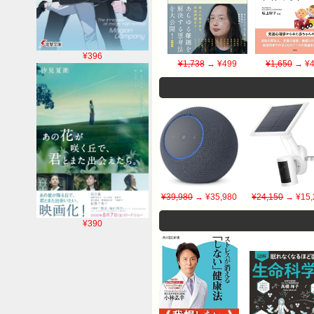
¥396
¥1,738
→ ¥499
¥1,650
→ ¥4
¥39,980
→ ¥35,980
¥24,150
→ ¥15,
¥390