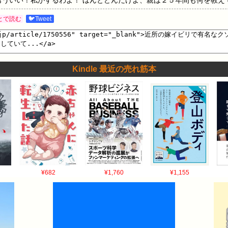
とで読む
🐦Tweet
Kindle 最近の売れ筋本
¥682
¥1,760
¥1,155