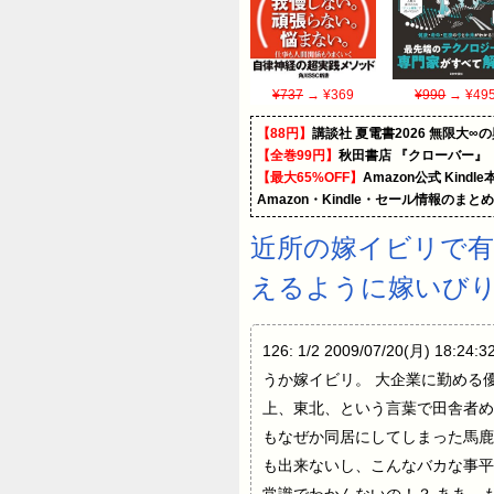
¥737
→ ¥369
¥990
→ ¥49
【88円】
講談社 夏電書2026 無限大∞
【全巻99円】
秋田書店 『クローバー』
【最大65%OFF】
Amazon公式 Kind
Amazon・Kindle・セール情報のまと
近所の嫁イビリで
えるように嫁いびりを
126: 1/2 2009/07/20
うか嫁イビリ。 大企業に勤める
上、東北、という言葉で田舎者め
もなぜか同居にしてしまった馬鹿
も出来ないし、こんなバカな事平
常識でわかんないの！？ ああ、