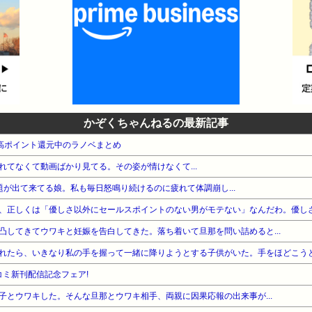
かぞくちゃんねるの最新記事
本 高ポイント還元中のラノベまとめ
れてなくて動画ばかり見てる。その姿が情けなくて...
が出て来てる娘。私も毎日怒鳴り続けるのに疲れて体調崩し...
、正しくは「優しさ以外にセールスポイントのない男がモテない」なんだわ。優し
凸してきてウワキと妊娠を告白してきた。落ち着いて旦那を問い詰めると...
れたら、いきなり私の手を握って一緒に降りようとする子供がいた。手をほどこうとし
コミ新刊配信記念フェア!
子とウワキした。そんな旦那とウワキ相手、両親に因果応報の出来事が...