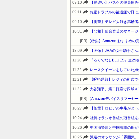
09:10
09:11
09:10
【衝撃】テレビ大好き高齢者
10:31
【悲報】仙台育英のマネージ
[PR]
【特集】Amazon おすすめ
13:09
【画像】JRAの女性騎手さ
11:20
11:22
レースクイーンをしていた姉
11:21
【呪術廻戦】レジィの術式で
11:22
大谷翔平、第二打席で四球＆
[PR]
10:27
【衝撃】ロピアの牛脂がどう
10:24
10:26
中国海警局と中国海軍の船が
10:25
派遣のオッサンが「雰囲気」