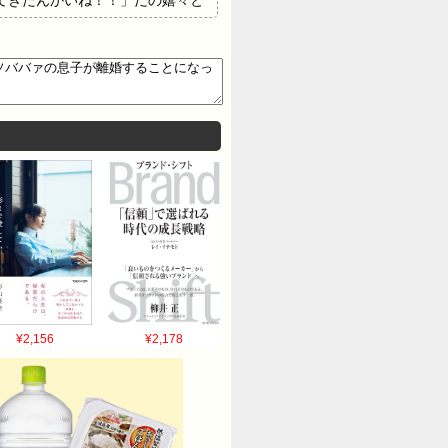
¥2,156
¥2,178