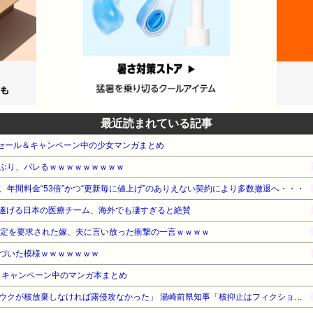
最近読まれている記事
e本 セール＆キャンペーン中の少女マンガまとめ
ぶり、バレるｗｗｗｗｗｗｗｗｗ
年間料金“53倍”かつ“更新毎に値上げ”のありえない契約により多数撤退へ・・・
遂げる日本の医療チーム、海外でも凄すぎると絶賛
鑑定を要求された嫁、夫に言い放った衝撃の一言ｗｗｗｗ
づいた模様ｗｗｗｗｗｗｗ
・キャンペーン中のマンガ本まとめ
【対談で激突】石破前総理「ウクが核放棄しなければ露侵攻なかった」 湯崎前県知事「核抑止はフィクション」