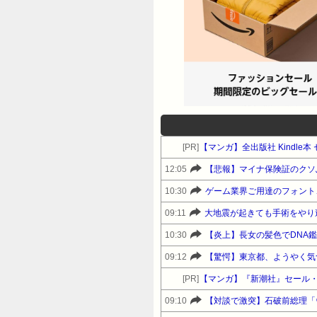
[PR]
【マンガ】全出版社 Kindl
12:05
【悲報】マイナ保険証のクソ
10:30
ゲーム業界ご用達のフォント、
09:11
大地震が起きても手術をやり
10:30
【炎上】長女の髪色でDNA
09:12
【驚愕】東京都、ようやく気
[PR]
【マンガ】『新潮社』セール
09:10