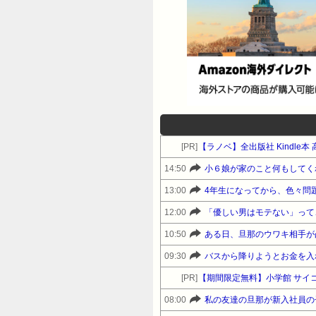
[PR]
【ラノベ】全出版社 Kindle
14:50
小６娘が家のこと何もしてく
13:00
4年生になってから、色々問題
12:00
「優しい男はモテない」って
10:50
ある日、旦那のウワキ相手が
09:30
バスから降りようとお金を入
[PR]
【期間限定無料】小学館 サイ
08:00
私の友達の旦那が新入社員の