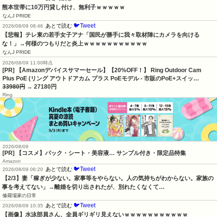
熊本世帯に10万円貸し付け、無利子ｗｗｗｗｗ
なんJ PRIDE
🐦Tweet
あとで読む
2026/08/09 08:46
【悲報】テレ東の若手女子アナ「国民が勝手に我々取材陣にカメラを向ける
な！」→何様のつもりだと炎上ｗｗｗｗｗｗｗｗｗｗｗ
なんJ PRIDE
2026/08/09 11:00時点
[PR] 【Amazonデバイスサマーセール】【20%OFF！】 Ring Outdoor Cam
Plus PoE (リング アウトドアカム プラス PoEモデル - 市販のPoE+スイッ…
33980円
→ 27180円
Ring
2026/08/09
[PR] 【コスメ】パック・シート・美容液… サンプル付き・限定品特集
Amazon
🐦Tweet
あとで読む
2026/08/09 06:20
【2/3】妻「稼ぎが少ない。家事等をやらない。人の気持ちがわからない。家族の
事を考えてない」→離婚を切り出されたが、別れたくなくて…
修羅場家の日常
🐦Tweet
あとで読む
2026/08/09 10:35
【画像】水泳部員さん、全員ギリギリ見えないｗｗｗｗｗｗｗｗｗｗｗ