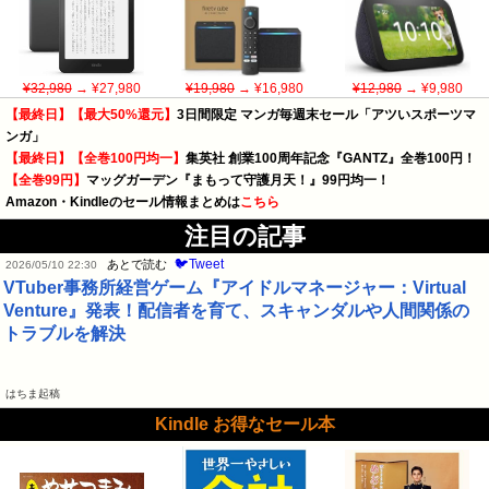
¥32,980
→ ¥27,980
¥19,980
→ ¥16,980
¥12,980
→ ¥9,980
【最終日】【最大50%還元】
3日間限定 マンガ毎週末セール「アツいスポーツマ
ンガ」
【最終日】【全巻100円均一】
集英社 創業100周年記念『GANTZ』全巻100円！
【全巻99円】
マッグガーデン『まもって守護月天！』99円均一！
Amazon・Kindleのセール情報まとめは
こちら
注目の記事
🐦Tweet
あとで読む
2026/05/10 22:30
VTuber事務所経営ゲーム『アイドルマネージャー：Virtual
Venture』発表！配信者を育て、スキャンダルや人間関係の
トラブルを解決
はちま起稿
Kindle お得なセール本