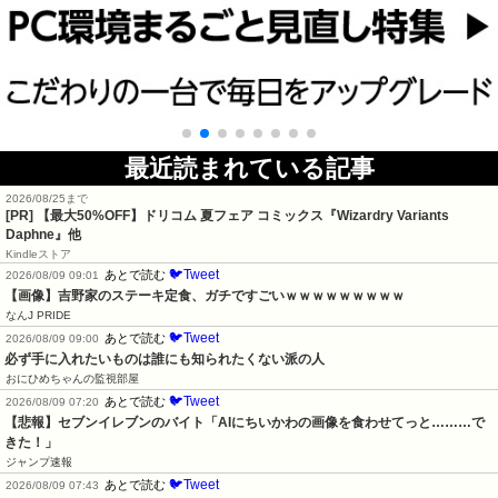
最近読まれている記事
2026/08/25まで
[PR]
【最大50%OFF】ドリコム 夏フェア コミックス『Wizardry Variants
Daphne』他
Kindleストア
🐦Tweet
あとで読む
2026/08/09 09:01
【画像】吉野家のステーキ定食、ガチですごいｗｗｗｗｗｗｗｗｗ
なんJ PRIDE
🐦Tweet
あとで読む
2026/08/09 09:00
必ず手に入れたいものは誰にも知られたくない派の人
おにひめちゃんの監視部屋
🐦Tweet
あとで読む
2026/08/09 07:20
【悲報】セブンイレブンのバイト「AIにちいかわの画像を食わせてっと………で
きた！」
ジャンプ速報
🐦Tweet
あとで読む
2026/08/09 07:43