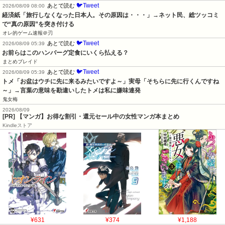
🐦Tweet
あとで読む
2026/08/09 08:00
経済紙「旅行しなくなった日本人。その原因は・・・」→ネット民、総ツッコミ
で“真の原因”を突き付ける
オレ的ゲーム速報＠刃
🐦Tweet
あとで読む
2026/08/09 05:39
お前らはこのハンバーグ定食にいくら払える？
まとめブレイド
🐦Tweet
あとで読む
2026/08/09 05:39
トメ「お盆はウチに先に来るみたいですよ～」実母「そちらに先に行くんですね
～」→言葉の意味を勘違いしたトメは私に嫌味連発
鬼女梅
2026/08/09
[PR] 【マンガ】お得な割引・還元セール中の女性マンガ本まとめ
Kindleストア
¥631
¥374
¥1,188