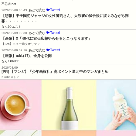
不思議.net
🐦Tweet
あとで読む
2026/08/09 08:43
【悲報】甲子園初ジャッジの女性審判さん、大誤審の試合後に涙ぐみながら謝
罪・・・・・・・・・
なんJクエスト
🐦Tweet
あとで読む
2026/08/09 09:30
【画像】X「40代に宣伝広報やらせるとこうなります」
【2ch】ニュー速クオリティ
🐦Tweet
あとで読む
2026/08/09 09:16
【画像】tuki.(17)、全身を公開
なんJ PRIDE
2026/08/09
[PR] 【マンガ】『少年画報社』高ポイント還元中のマンガまとめ
Kindleストア