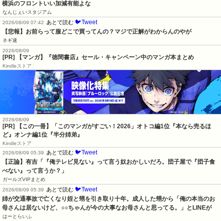
横浜のフロントいい加減有能よな
なんじぇいスタジアム
🐦Tweet
あとで読む
2026/08/09 07:42
【悲報】お前らって服どこで買ってんの？マジで正解がわからんのやが
ネギ速
2026/08/09
[PR] 【マンガ】『徳間書店』セール・キャンペーン中のマンガ本まとめ
Kindleストア
2026/08/09
[PR] 【この一冊】「このマンガがすごい！2026」オトコ編1位『本なら売るほ
ど』オンナ編1位『半分姉弟』
Kindleストア
🐦Tweet
あとで読む
2026/08/09 05:39
【正論】有吉「『俺テレビ見ない』って言う奴おかしいだろ。団子屋で『団子食
べない』って言うか？」
ガールズVIPまとめ
🐦Tweet
あとで読む
2026/08/09 05:39
姉が交通事故で亡くなり姪と甥を引き取り十年。成人した甥から「俺の本当のお
母さんは居ないけど、○○ちゃんが今の大事なお母さんと思ってる。」とLINEが
はーとらいふ