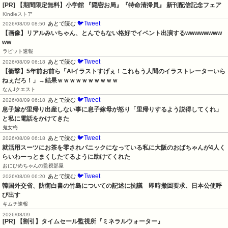
[PR] 【期間限定無料】小学館 『隠密お局』『特命清掃員』 新刊配信記念フェア
Kindleストア
🐦Tweet
あとで読む
2026/08/09 08:50
【画像】リアルみいちゃん、とんでもない格好でイベント出演するwwwwwwww
ww
ラビット速報
🐦Tweet
あとで読む
2026/08/09 06:18
【衝撃】5年前お前ら「AIイラストすげぇ！これもう人間のイラストレーターいら
ねぇだろ！」→結果ｗｗｗｗｗｗｗｗｗｗ
なんJクエスト
🐦Tweet
あとで読む
2026/08/09 06:18
息子嫁が里帰り出産しない事に息子嫁母が怒り「里帰りするよう説得してくれ」
と私に電話をかけてきた
鬼女梅
🐦Tweet
あとで読む
2026/08/09 06:18
就活用スーツにお茶を零されパニックになっている私に大阪のおばちゃんが4人く
らいわーっとまくしたてるように助けてくれた
おにひめちゃんの監視部屋
🐦Tweet
あとで読む
2026/08/09 06:20
韓国外交省、防衛白書の竹島についての記述に抗議　即時撤回要求、日本公使呼
び出す
キムチ速報
2026/08/09
[PR] 【割引】タイムセール監視所『ミネラルウォーター』