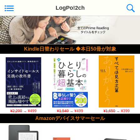
LogPo!2ch
Kindle日替わりセール ◆本日50冊が対象
¥2,200
→ ¥499
¥1,540
→ ¥499
¥1,650
→ ¥399
Amazonデバイスサマーセール