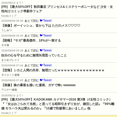
2026/08/14 まで！
[PR] 【最大50%OFF】秋田書店 プリンセス&ミステリーボニータなど 少女・女
性向けコミック準新作フェア
Kindleストア
🐦Tweet
あとで読む
2026/08/09 05:39
【画像】ボーイッシュ、首から下は ただのメス♡♡♡♡
うしみつ
🐦Tweet
あとで読む
2026/08/09 05:35
【朗報】“サガ”最高傑作、18%が一致する
ネギ速
🐦Tweet
あとで読む
2026/08/09 05:39
自分の心を守るために無理矢理思っていたこと
まとめブレイド
🐦Tweet
あとで読む
2026/08/09 07:44
【悲報】シカと人間の共存、無理だったｗｗｗｗｗｗｗｗｗｗｗｗｗｗｗ
ダイエット速報
🐦Tweet
あとで読む
2026/08/09 07:45
【画像】株の暴落を描いた漫画、ガチで怖いwwwww
アニゲー速報
2026/08/13 まで！
[PR]
【最大50%OFF】KADOKAWA カドサマー2026 第3弾（#女性コミック）
『「女はおごられて当然」と思ってる昭和引きずり女が、婚活した話』『99%離
婚 モラハラ夫は変わるのか』『10歳で性被害にあいました』他
Kindleストア