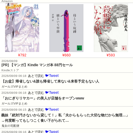
Amazon
¥792
¥660
¥593
2026/08/09
[PR] 【マンガ】Kindle マンガ本 88円セール
Kindleストア
🐦Tweet
あとで読む
2026/08/09 06:18
【お盆】帰省しない&誰も帰省して来ない&来客予定もない人
ガールズVIPまとめ
🐦Tweet
あとで読む
2026/08/09 06:18
「おにぎりリヤカー」の美人が店舗をオープンwww
ガールズVIPまとめ
🐦Tweet
あとで読む
2026/08/09 06:15
義妹「絶対汚さないから貸して！」私「夫からもらった大切な物だから無理…」
→何度断ってもしつこく食い下がられて…
鬼女の宅配便
🐦Tweet
あとで読む
2026/08/09 06:16