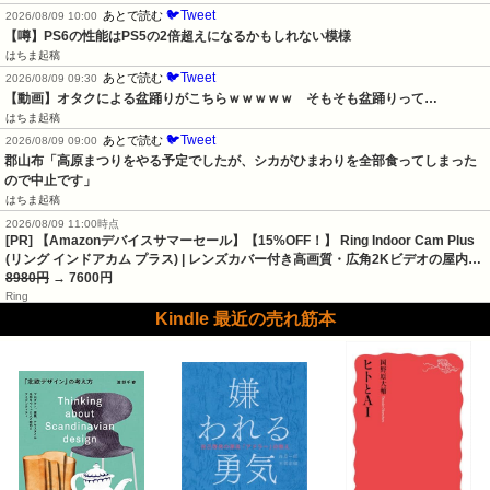
🐦Tweet
あとで読む
2026/08/09 10:00
【噂】PS6の性能はPS5の2倍超えになるかもしれない模様
はちま起稿
🐦Tweet
あとで読む
2026/08/09 09:30
【動画】オタクによる盆踊りがこちらｗｗｗｗｗ　そもそも盆踊りって…
はちま起稿
🐦Tweet
あとで読む
2026/08/09 09:00
郡山布「高原まつりをやる予定でしたが、シカがひまわりを全部食ってしまった
ので中止です」
はちま起稿
2026/08/09 11:00時点
[PR] 【Amazonデバイスサマーセール】【15%OFF！】 Ring Indoor Cam Plus
(リング インドアカム プラス) | レンズカバー付き高画質・広角2Kビデオの屋内…
8980円
→ 7600円
Ring
Kindle 最近の売れ筋本