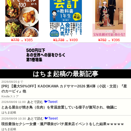
¥770
→ ¥385
¥1,738
→ ¥499
¥792
→ ¥396
はちま起稿の最新記事
2026/08/20まで
[PR]
【最大50%OFF】KADOKAWA カドサマー2026 第4弾（小説・文芸）『星
のカービィ』他
Kindleストア
🐦Tweet
あとで読む
2026/08/09 11:00
とある屋台が焼き鳥（生肉）を常温放置している様子が激写され、物議に
はちま起稿
🐦Tweet
あとで読む
2026/08/09 10:30
現役最強セクシー女優・瀬戸環奈がパチ屋来店イベントをした結果ｗｗｗｗｗ
はちま起稿