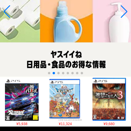
¥5,938
¥11,324
¥9,680