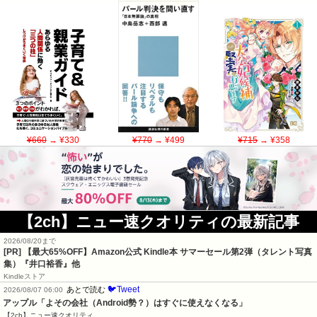
¥660
→ ¥330
¥770
→ ¥499
¥715
→ ¥358
【2ch】ニュー速クオリティの最新記事
2026/08/20まで
[PR]
【最大65%OFF】Amazon公式 Kindle本 サマーセール第2弾（タレント写真
集）『井口裕香』他
Kindleストア
🐦Tweet
あとで読む
2026/08/07 06:00
アップル「よその会社（Android勢？）はすぐに使えなくなる」
【2ch】ニュー速クオリティ