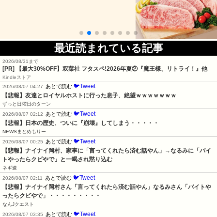
最近読まれている記事
2026/08/31まで
[PR] 【最大30%OFF】双葉社 フタスペ!2026年夏②『魔王様、リトライ！』他
Kindleストア
🐦Tweet
あとで読む
2026/08/07 04:27
【悲報】友達とロイヤルホストに行った息子、絶望ｗｗｗｗｗｗｗ
ずっと日曜日のターン
🐦Tweet
あとで読む
2026/08/07 02:12
【悲報】日本の歴史、ついに『崩壊』してしまう・・・・・
NEWSまとめもりー
🐦Tweet
あとで読む
2026/08/07 00:25
【悲報】ナイナイ岡村、家事に「言ってくれたら済む話やん」→なるみに「バイ
トやったらクビやで」と一喝され黙り込む
ネギ速
🐦Tweet
あとで読む
2026/08/07 02:11
【悲報】ナイナイ岡村さん「言ってくれたら済む話やん」なるみさん「バイトや
ったらクビやで」・・・・・・・・・
なんJクエスト
🐦Tweet
あとで読む
2026/08/07 03:35