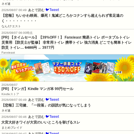
ネギ速
🐦Tweet
あとで読む
2026/08/07 00:49
【悲報】ちいかわ映画、爆死！鬼滅どころかコナンすら超えられず客足遠の
く・・・・・・・・・
なんJクエスト
2026/08/07 06:00時点
[PR] 【タイムセール】【39%OFF！】 Fanxieast 簡易トイレ ポータブルトイレ
災害用 【防災士が監修】 非常用トイレ 携帯トイレ 強力消臭 どこでも簡単トイレ
防災 トイレ…
6480円
→ 3977円
Fanxieast
2026/08/07
[PR] 【マンガ】Kindle マンガ本 99円セール
Kindleストア
🐦Tweet
あとで読む
2026/08/07 00:49
【悲報】三宅健、「一段落」の誤読が気になってしまう
ネギ速
🐦Tweet
あとで読む
2026/08/07 00:46
大宮大好きワイが大宮のいいところを挙げるスレ
まとめブレイド
🐦Tweet
あとで読む
2026/08/07 00:47