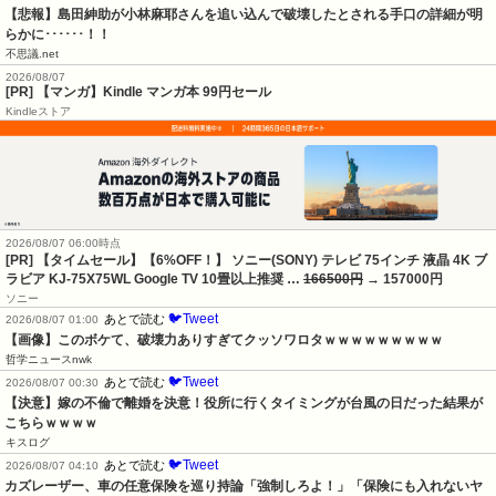
【悲報】島田紳助が小林麻耶さんを追い込んで破壊したとされる手口の詳細が明
らかに･･････！！
不思議.net
2026/08/07
[PR] 【マンガ】Kindle マンガ本 99円セール
Kindleストア
2026/08/07 06:00時点
[PR] 【タイムセール】【6%OFF！】 ソニー(SONY) テレビ 75インチ 液晶 4K ブ
ラビア KJ-75X75WL Google TV 10畳以上推奨 …
166500円
→ 157000円
ソニー
🐦Tweet
あとで読む
2026/08/07 01:00
【画像】このボケて、破壊力ありすぎてクッソワロタｗｗｗｗｗｗｗｗｗ
哲学ニュースnwk
🐦Tweet
あとで読む
2026/08/07 00:30
【決意】嫁の不倫で離婚を決意！役所に行くタイミングが台風の日だった結果が
こちらｗｗｗｗ
キスログ
🐦Tweet
あとで読む
2026/08/07 04:10
カズレーザー、車の任意保険を巡り持論「強制しろよ！」「保険にも入れないヤ