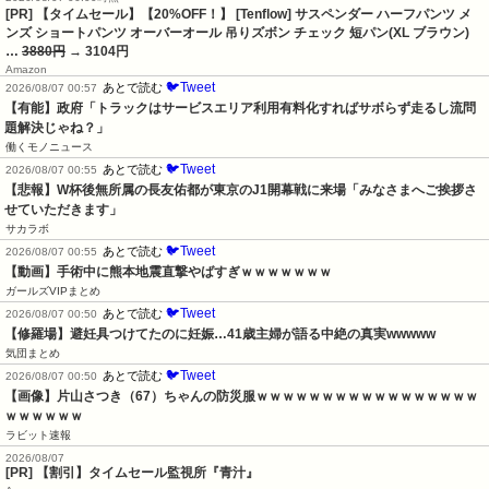
[PR] 【タイムセール】【20%OFF！】 [Tenflow] サスペンダー ハーフパンツ メ
ンズ ショートパンツ オーバーオール 吊りズボン チェック 短パン(XL ブラウン)
…
3880円
→ 3104円
Amazon
🐦Tweet
あとで読む
2026/08/07 00:57
【有能】政府「トラックはサービスエリア利用有料化すればサボらず走るし流問
題解決じゃね？」
働くモノニュース
🐦Tweet
あとで読む
2026/08/07 00:55
【悲報】W杯後無所属の長友佑都が東京のJ1開幕戦に来場「みなさまへご挨拶さ
せていただきます」
サカラボ
🐦Tweet
あとで読む
2026/08/07 00:55
【動画】手術中に熊本地震直撃やばすぎｗｗｗｗｗｗｗ
ガールズVIPまとめ
🐦Tweet
あとで読む
2026/08/07 00:50
【修羅場】避妊具つけてたのに妊娠…41歳主婦が語る中絶の真実wwwww
気団まとめ
🐦Tweet
あとで読む
2026/08/07 00:50
【画像】片山さつき（67）ちゃんの防災服ｗｗｗｗｗｗｗｗｗｗｗｗｗｗｗｗｗ
ｗｗｗｗｗｗ
ラビット速報
2026/08/07
[PR] 【割引】タイムセール監視所『青汁』