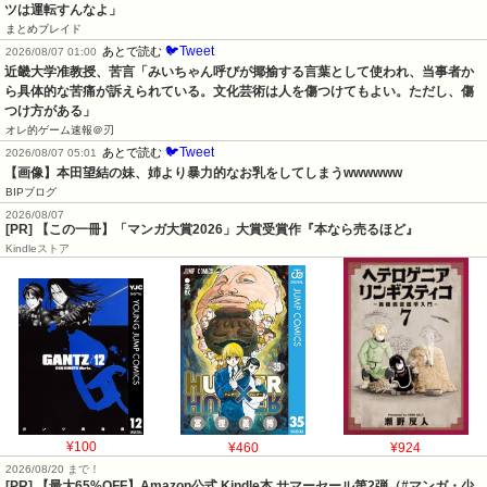
ツは運転すんなよ」
まとめブレイド
🐦Tweet
あとで読む
2026/08/07 01:00
近畿大学准教授、苦言「みいちゃん呼びが揶揄する言葉として使われ、当事者か
ら具体的な苦痛が訴えられている。文化芸術は人を傷つけてもよい。ただし、傷
つけ方がある」
オレ的ゲーム速報＠刃
🐦Tweet
あとで読む
2026/08/07 05:01
【画像】本田望結の妹、姉より暴力的なお乳をしてしまうwwwwww
BIPブログ
2026/08/07
[PR] 【この一冊】「マンガ大賞2026」大賞受賞作『本なら売るほど』
Kindleストア
¥100
¥460
¥924
2026/08/20 まで！
[PR]
【最大65%OFF】Amazon公式 Kindle本 サマーセール第2弾（#マンガ・少