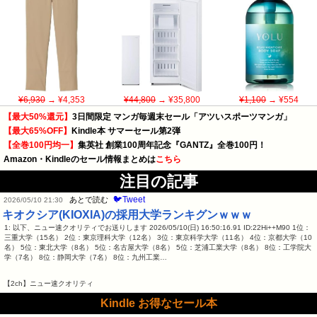
¥6,930
→ ¥4,353
¥44,800
→ ¥35,800
¥1,100
→ ¥554
【最大50%還元】
3日間限定 マンガ毎週末セール「アツいスポーツマンガ」
【最大65%OFF】
Kindle本 サマーセール第2弾
【全巻100円均一】
集英社 創業100周年記念『GANTZ』全巻100円！
Amazon・Kindleのセール情報まとめは
こちら
注目の記事
🐦Tweet
あとで読む
2026/05/10 21:30
キオクシア(KIOXIA)の採用大学ランキグンｗｗｗ
1: 以下、ニュー速クオリティでお送りします 2026/05/10(日) 16:50:16.91 ID:22Hi++M90 1位：
三重大学（15名） 2位：東京理科大学（12名） 3位：東京科学大学（11名） 4位：京都大学（10
名） 5位：東北大学（8名） 5位：名古屋大学（8名） 5位：芝浦工業大学（8名） 8位：工学院大
学（7名） 8位：静岡大学（7名） 8位：九州工業…
【2ch】ニュー速クオリティ
Kindle お得なセール本