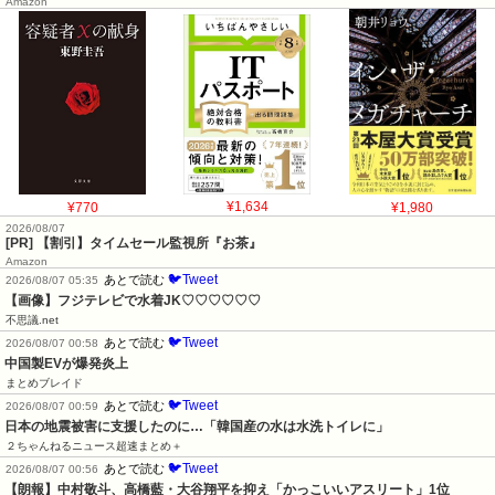
Amazon
¥770
¥1,634
¥1,980
2026/08/07
[PR] 【割引】タイムセール監視所『お茶』
Amazon
🐦Tweet
あとで読む
2026/08/07 05:35
【画像】フジテレビで水着JK♡♡♡♡♡♡
不思議.net
🐦Tweet
あとで読む
2026/08/07 00:58
中国製EVが爆発炎上
まとめブレイド
🐦Tweet
あとで読む
2026/08/07 00:59
日本の地震被害に支援したのに…「韓国産の水は水洗トイレに」
２ちゃんねるニュース超速まとめ＋
🐦Tweet
あとで読む
2026/08/07 00:56
【朗報】中村敬斗、高橋藍・大谷翔平を抑え「かっこいいアスリート」1位