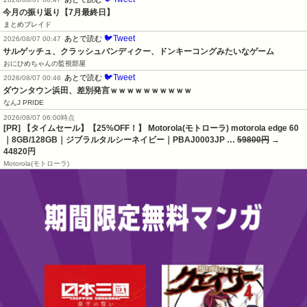
今月の振り返り【7月最終日】
まとめブレイド
🐦Tweet
あとで読む
2026/08/07 00:47
サルゲッチュ、クラッシュバンディクー、ドンキーコングみたいなゲーム
おにひめちゃんの監視部屋
🐦Tweet
あとで読む
2026/08/07 00:46
ダウンタウン浜田、差別発言ｗｗｗｗｗｗｗｗｗｗ
なんJ PRIDE
2026/08/07 06:00時点
[PR] 【タイムセール】【25%OFF！】 Motorola(モトローラ) motorola edge 60
｜8GB/128GB｜ジブラルタルシーネイビー｜PBAJ0003JP …
59800円
→
44820円
Motorola(モトローラ)