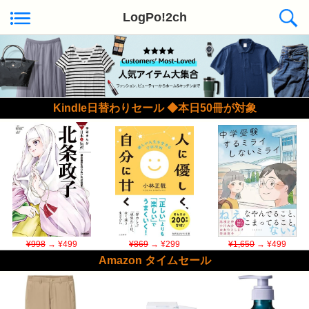
LogPo!2ch
Kindle日替わりセール ◆本日50冊が対象
¥998
→ ¥499
¥869
→ ¥299
¥1,650
→ ¥499
Amazon タイムセール