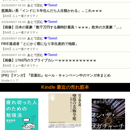
🐦Tweet
あとで読む
2026/08/07 05:00
意識高い系「インドに５年住んだら人生観かわる」←これｗｗｗ
【2ch】ニュー速クオリティ
🐦Tweet
あとで読む
2026/08/07 04:00
【画像】日本の富豪「数千万円する腕時計最高！ｗｗｗ」欧米の大富豪「…」
【2ch】ニュー速クオリティ
🐦Tweet
あとで読む
2026/08/07 03:00
FIRE達成者「とにかく暇になり非生産的で地獄」
【2ch】ニュー速クオリティ
🐦Tweet
あとで読む
2026/08/07 02:00
【画像】1760円のラブライブカレーｗｗｗｗｗｗｗｗｗｗｗ
【2ch】ニュー速クオリティ
2026/08/07
[PR] 【マンガ】『双葉社』セール・キャンペーン中のマンガ本まとめ
Kindleストア
Kindle 最近の売れ筋本