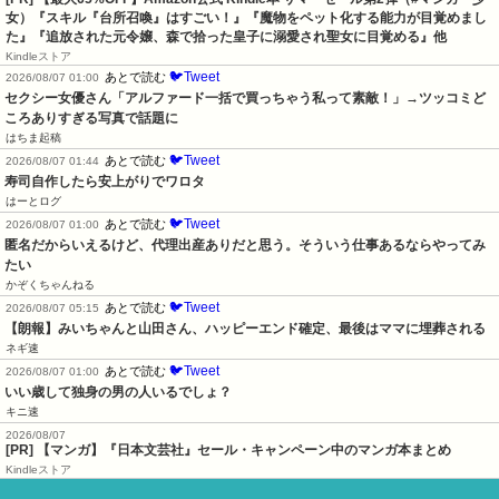
女）『スキル『台所召喚』はすごい！』『魔物をペット化する能力が目覚めまし
た』『追放された元令嬢、森で拾った皇子に溺愛され聖女に目覚める』他
Kindleストア
🐦Tweet
あとで読む
2026/08/07 01:00
セクシー女優さん「アルファード一括で買っちゃう私って素敵！」→ツッコミど
ころありすぎる写真で話題に
はちま起稿
🐦Tweet
あとで読む
2026/08/07 01:44
寿司自作したら安上がりでワロタ
はーとログ
🐦Tweet
あとで読む
2026/08/07 01:00
匿名だからいえるけど、代理出産ありだと思う。そういう仕事あるならやってみ
たい
かぞくちゃんねる
🐦Tweet
あとで読む
2026/08/07 05:15
【朗報】みいちゃんと山田さん、ハッピーエンド確定、最後はママに埋葬される
ネギ速
🐦Tweet
あとで読む
2026/08/07 01:00
いい歳して独身の男の人いるでしょ？
キニ速
2026/08/07
[PR] 【マンガ】『日本文芸社』セール・キャンペーン中のマンガ本まとめ
Kindleストア