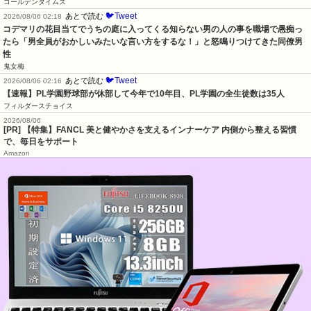
ゴールデンタイムズ
🐦Tweet
あとで読む
2026/08/06 02:18
コデマリの花目当てでうちの庭に入ってくる知らない男の人の事を職場で愚痴っ
たら「男全員がおかしいみたいな言い方をするな！」と怒鳴りつけてきた同僚男
性
鬼女梅
🐦Tweet
あとで読む
2026/08/06 02:16
【速報】PL学園野球部が休部して今年で10年目、PL学園の全生徒数は35人
フィルダースチョイス
2026/08/06
[PR] 【特集】FANCL 美と健やかさを支えるインナーケア 内側から整える習慣
で、毎日をサポート
Amazon