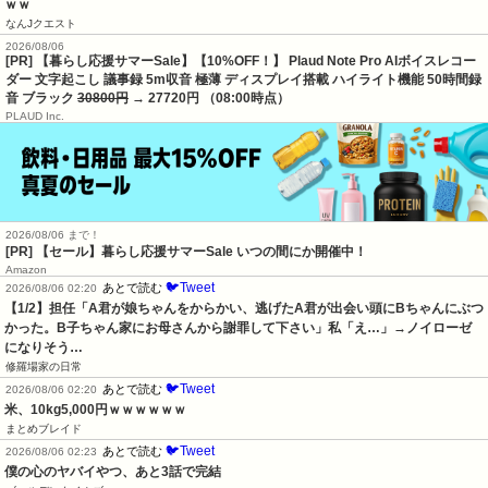
ｗｗ
なんJクエスト
2026/08/06
[PR] 【暮らし応援サマーSale】【10%OFF！】 Plaud Note Pro AIボイスレコー
ダー 文字起こし 議事録 5m収音 極薄 ディスプレイ搭載 ハイライト機能 50時間録
音 ブラック
30800円
→ 27720円 （08:00時点）
PLAUD Inc.
2026/08/06 まで！
[PR]
【セール】暮らし応援サマーSale いつの間にか開催中！
Amazon
🐦Tweet
あとで読む
2026/08/06 02:20
【1/2】担任「A君が娘ちゃんをからかい、逃げたA君が出会い頭にBちゃんにぶつ
かった。B子ちゃん家にお母さんから謝罪して下さい」私「え…」→ノイローゼ
になりそう…
修羅場家の日常
🐦Tweet
あとで読む
2026/08/06 02:20
米、10kg5,000円ｗｗｗｗｗｗ
まとめブレイド
🐦Tweet
あとで読む
2026/08/06 02:23
僕の心のヤバイやつ、あと3話で完結