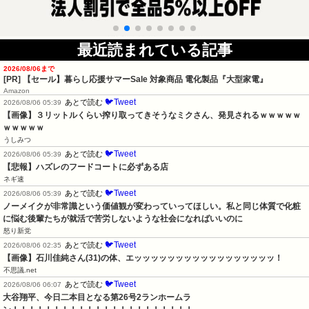
最近読まれている記事
2026/08/06まで
[PR]
【セール】暮らし応援サマーSale 対象商品 電化製品『大型家電』
Amazon
🐦Tweet
あとで読む
2026/08/06 05:39
【画像】３リットルくらい搾り取ってきそうなミクさん、発見されるｗｗｗｗｗ
ｗｗｗｗｗ
うしみつ
🐦Tweet
あとで読む
2026/08/06 05:39
【悲報】ハズレのフードコートに必ずある店
ネギ速
🐦Tweet
あとで読む
2026/08/06 05:39
ノーメイクが非常識という価値観が変わっていってほしい。私と同じ体質で化粧
に悩む後輩たちが就活で苦労しないような社会になればいいのに
怒り新党
🐦Tweet
あとで読む
2026/08/06 02:35
【画像】石川佳純さん(31)の体、エッッッッッッッッッッッッッッッッッ！
不思議.net
🐦Tweet
あとで読む
2026/08/06 06:07
大谷翔平、今日二本目となる第26号2ランホームラ