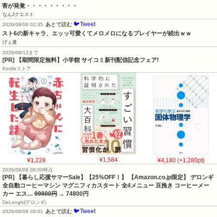
害が発覚・・・・・・・・・
なんJクエスト
🐦Tweet
あとで読む
2026/08/06 02:35
スト6の新キャラ、エッッ可愛くてメロメロになるプレイヤーが続出ｗｗ
げぇ速
2026/08/12まで
[PR] 【期間限定無料】小学館 サイコミ新刊配信記念フェア!
Kindleストア
¥1,228
¥1,584
¥4,180 (+1,280pt)
2026/08/06 08:00時点
[PR] 【暮らし応援サマーSale】【25%OFF！】 【Amazon.co.jp限定】 デロンギ
全自動コーヒーマシン マグニフィカスタート 全4メニュー 豆挽き コーヒーメー
カー エス…
99800円
→ 74800円
DeLonghi(デロンギ)
🐦Tweet
あとで読む
2026/08/06 03:01