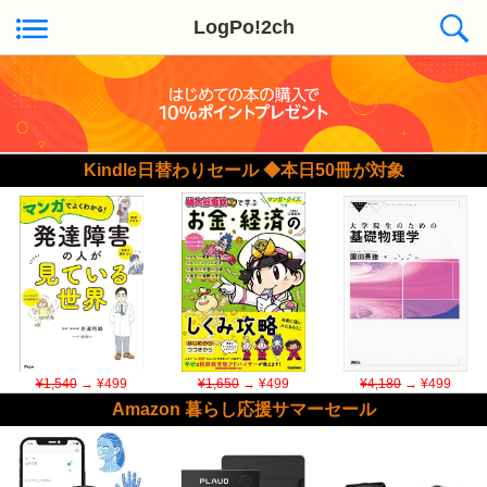
LogPo!2ch
Kindle日替わりセール ◆本日50冊が対象
¥1,540
→ ¥499
¥1,650
→ ¥499
¥4,180
→ ¥499
Amazon 暮らし応援サマーセール