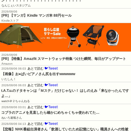
ン！！！！！！！！！！！！！！！！！！！！！！
なんじぇいスタジアム
2026/08/06
[PR] 【マンガ】Kindle マンガ本 88円セール
Kindleストア
2026/08/06
[PR] 【特集】Amazfit スマートウォッチ特集 つけた瞬間、毎日がアップデート
Amazon
🐦Tweet
あとで読む
2026/08/06 06:03
【画像】お●ぱいピアノさん尻を出すwwwwww
いたしん！
🐦Tweet
あとで読む
2026/08/06 06:03
t.A.T.u.のドタキャンは「Ｍステ」だけじゃない！ はしのえみ「来なかったんです
よ…」
watch＠２ちゃんねる
🐦Tweet
あとで読む
2026/08/06 03:01
コブラのアニメを見直したら確かにめちゃくちゃ使われてた…
ねいろ速報さん
🐦Tweet
あとで読む
2026/08/06 04:13
【悲報】NHK番組出演者さん「飲酒していたため記憶にない」職員さんへの性被