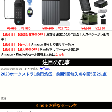
¥9,980
→ ¥8,980
¥30,800
→ ¥27,720
¥4,990
→ ¥2,890
【最終日】【ほぼ全巻39%OFF】
集英社 創業100周年記念！人気作クーポン配布
中！
【最終日】【セール】
Amazon 暮らし応援サマーSale
【最終日】【最大90%OFF】
Kindle本 サマーセール第1弾
Amazon・Kindleのセール情報まとめは
こちら
注目の記事
🐦Tweet
あとで読む
2026/05/10 21:21
2023ホークスドラ1前田悠伍、前回5回無失点今回5回2失点
鷹速
Kindle お得なセール本