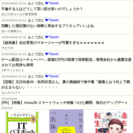
🐦Tweet
あとで読む
2026/08/06 03:00
不倫する人はどうして言い訳が多いのでしょうか？
おにひめちゃんの監視部屋
🐦Tweet
あとで読む
2026/08/06 03:01
別離した後記憶のない相棒と再会するプリキュアいいよね
ねいろ速報さん
🐦Tweet
あとで読む
2026/08/06 02:30
【超画像】仙台育英のマネージャーが可愛すぎるｗｗｗｗｗｗｗ
サカラボ
🐦Tweet
あとで読む
2026/08/06 03:45
ゲーム配信ユーチューバー…家賃8万円の部屋で深夜配信→管理会社から厳重注意
されてお気持ち表明
VIPワイドガイド
🐦Tweet
あとで読む
2026/08/06 03:43
【悲報】元日向坂46・松田好花さん、夏の風物詩で食中毒「腹痛とおう吐と下痢
が止まらない」・・・・・・・・・
なんJクエスト
2026/08/06
[PR] 【特集】Amazfit スマートウォッチ特集 つけた瞬間、毎日がアップデート
Amazon