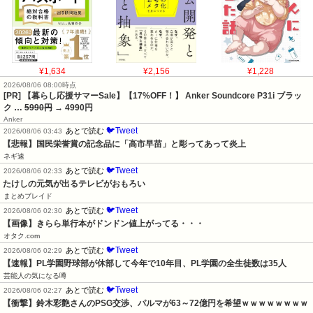
¥1,634
¥2,156
¥1,228
2026/08/06 08:00時点
[PR] 【暮らし応援サマーSale】【17%OFF！】 Anker Soundcore P31i ブラッ
ク …
5990円
→ 4990円
Anker
🐦Tweet
あとで読む
2026/08/06 03:43
【悲報】国民栄誉賞の記念品に「高市早苗」と彫ってあって炎上
ネギ速
🐦Tweet
あとで読む
2026/08/06 02:33
たけしの元気が出るテレビがおもろい
まとめブレイド
🐦Tweet
あとで読む
2026/08/06 02:30
【画像】きらら単行本がドンドン値上がってる・・・
オタク.com
🐦Tweet
あとで読む
2026/08/06 02:29
【速報】PL学園野球部が休部して今年で10年目、PL学園の全生徒数は35人
芸能人の気になる噂
🐦Tweet
あとで読む
2026/08/06 02:27
【衝撃】鈴木彩艶さんのPSG交渉、パルマが63～72億円を希望ｗｗｗｗｗｗｗｗ