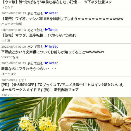
【ウマ娘】気づけばもう5年前な存在しない記憶…　※下ネタ注意スレ
うまろぐ
🐦Tweet
あとで読む
2026/08/06 06:25
【驚愕】ワイ将、ナンパ即日Hを経験してしまうｗｗｗｗｗｗｗｗｗｗwwww
バズッター速報
🐦Tweet
あとで読む
2026/08/06 06:24
【朗報】マツダ、黒字転換！！CX-5がバカ売れ
ネギ速
🐦Tweet
あとで読む
2026/08/06 03:00
平野綾とかいう女声優についてお前らが知ってることwwwwwww
VIPPERな俺
🐦Tweet
あとで読む
2026/08/06 02:33
新婚なのにフラれそうつらい・・・
はーとログ
2026/08/31 まで！
[PR] 【最大50%OFF】TOブックス TVアニメ放送中!「ヒロイン?聖女?いいえ、
オールワークスメイドです(誇)!」新刊配信フェア
Kindleストア