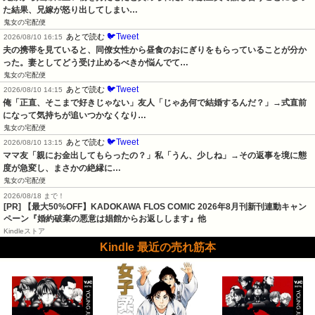
た結果、兄嫁が怒り出してしまい…
鬼女の宅配便
🐦Tweet
あとで読む
2026/08/10 16:15
夫の携帯を見ていると、同僚女性から昼食のおにぎりをもらっていることが分か
った。妻としてどう受け止めるべきか悩んでて…
鬼女の宅配便
🐦Tweet
あとで読む
2026/08/10 14:15
俺「正直、そこまで好きじゃない」友人「じゃあ何で結婚するんだ？」→式直前
になって気持ちが追いつかなくなり…
鬼女の宅配便
🐦Tweet
あとで読む
2026/08/10 13:15
ママ友「親にお金出してもらったの？」私「うん、少しね」→その返事を境に態
度が急変し、まさかの絶縁に…
鬼女の宅配便
2026/08/18 まで！
[PR] 【最大50%OFF】KADOKAWA FLOS COMIC 2026年8月刊新刊連動キャン
ペーン『婚約破棄の悪意は娼館からお返しします』他
Kindleストア
Kindle 最近の売れ筋本