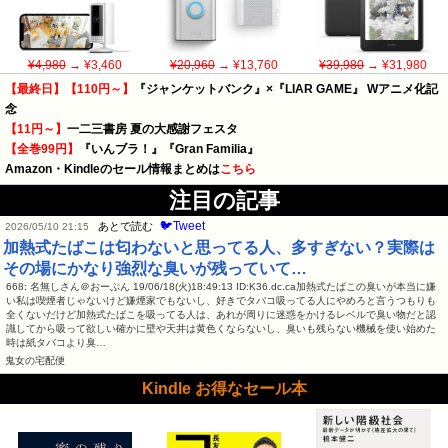
¥4,980
→ ¥3,460
¥20,960
→ ¥13,760
¥39,980
→ ¥31,980
【最終日】【110円～】
『ジャンケットバンク』×『LIAR GAME』 Wアニメ化記
念
【11円～】
一二三書房 夏の大感謝フェスタ
【全巻99円】
『いんブラ！』『Gran Familia』
Amazon・Kindleのセール情報まとめは
こちら
注目の記事
🐦Tweet
あとで読む
2026/05/10 21:15
加熱式たばこは匂わないと思ってる人、多すぎない？実際は
その場にかなり強烈な臭いが残っていて…
668: 名無しさん＠おーぷん 19/06/18(火)18:49:13 ID:K36.dc.ca加熱式たばこの臭いが本当に嫌
い私は喫煙者じゃないけど嫌煙家でもないし、好きでタバコ吸ってる人にやめろと言うつもりも
全くないだけど加熱式たばこを吸ってる人は、あれが周りに迷惑をかけるレベルで臭い物だと認
識してから吸って欲しい確かに壁や天井は黄色くならないし、臭いも残らない機械を使い始めた
時は紙タバコより臭…
鬼女の宅配便
Kindle お得なセール本