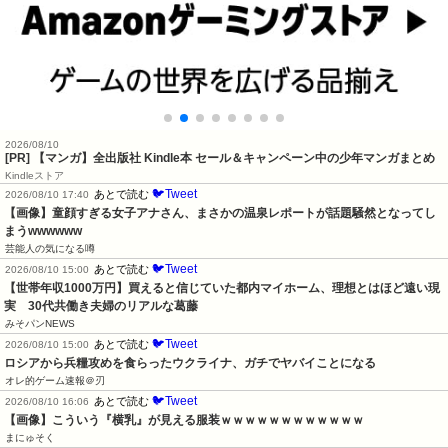
2026/08/10
[PR] 【マンガ】全出版社 Kindle本 セール＆キャンペーン中の少年マンガまとめ
Kindleストア
🐦Tweet
あとで読む
2026/08/10 17:40
【画像】童顔すぎる女子アナさん、まさかの温泉レポートが話題騒然となってし
まうwwwwww
芸能人の気になる噂
🐦Tweet
あとで読む
2026/08/10 15:00
【世帯年収1000万円】買えると信じていた都内マイホーム、理想とはほど遠い現
実　30代共働き夫婦のリアルな葛藤
みそパンNEWS
🐦Tweet
あとで読む
2026/08/10 15:00
ロシアから兵糧攻めを食らったウクライナ、ガチでヤバイことになる
オレ的ゲーム速報＠刃
🐦Tweet
あとで読む
2026/08/10 16:06
【画像】こういう『横乳』が見える服装ｗｗｗｗｗｗｗｗｗｗｗｗ
まにゅそく