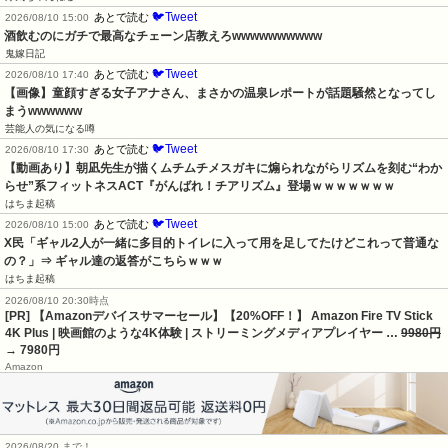
🐦Tweet
あとで読む
2026/08/10 15:00
酒飲むのにガチで最高なチェーン店教えろwwwwwwwwww
鬼嫁日記
🐦Tweet
あとで読む
2026/08/10 17:40
【画像】童顔すぎる女子アナさん、まさかの温泉レポートが話題騒然となってし
まうwwwwww
芸能人の気になる噂
🐦Tweet
あとで読む
2026/08/10 17:30
【動画あり】朝凪先生が描くムチムチメスガキに煽られながらリズムを刻む“わか
らせ”系フィットネスACT『がんばれ！チアリズム』登場ｗｗｗｗｗｗｗ
はちま起稿
🐦Tweet
あとで読む
2026/08/10 15:00
X民「ギャル2人が一緒に多目的トイレに入って用を足してたけどこれって普通な
の？」⇒ ギャル達の返答がこちらｗｗｗ
はちま起稿
2026/08/10 20:30時点
[PR] 【Amazonデバイスサマーセール】【20%OFF！】 Amazon Fire TV Stick
4K Plus | 映画館のような4K体験 | ストリーミングメディアプレイヤー …
9980円
→ 7980円
Amazon
2026/08/20 まで！