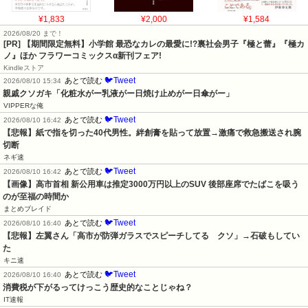
¥1,833
¥2,000
¥1,584
2026/08/20 まで！
[PR] 【期間限定無料】小学館 最恐なカレの最愛に!?裏社会男子『極と蕾』『極カ
ノ』ほか フラワーコミックスα新刊フェア!
Kindleストア
🐦Tweet
あとで読む
2026/08/10 15:34
親戚クソガキ「化粧水がー乳液がー日焼け止めがー日傘がー」
VIPPERな俺
🐦Tweet
あとで読む
2026/08/10 16:42
【悲報】紙で指を切った40代男性。絆創膏を貼って放置→激痛で救急搬送され腕
切断
ネギ速
🐦Tweet
あとで読む
2026/08/10 16:42
【画像】高市首相 新公用車は推定3000万円以上のSUV 後部座席でたばこを吸う
のが至福の時間か
まとめブレイド
🐦Tweet
あとで読む
2026/08/10 16:40
【悲報】左翼さん「高市が防弾ガラスでスピーチしてる　クソ」→石破もしてい
た
キニ速
🐦Tweet
あとで読む
2026/08/10 16:40
消費税が下がるってけっこう歴史的なことじゃね？
IT速報