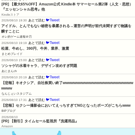
[PR]
【最大65%OFF】Amazon公式 Kindle本 サマーセール第2弾（人文・思想）
『エッセンシャル思考』他
Kindleストア
🐦Tweet
あとで読む
2026/08/10 19:30
アイドル、とんでもない秘密を暴露される→運営の声明が前代未聞すぎて物議を
醸すことに
オレ的ゲーム速報＠刃
🐦Tweet
あとで読む
2026/08/10 19:19
松屋、牛めし、390円、牛丼、業界、激震
まとめブレイド
🐦Tweet
あとで読む
2026/08/10 15:00
ソシャゲの水着キャラ、デザイン攻めすぎ問題
あにまんch
🐦Tweet
あとで読む
2026/08/10 20:19
【悲報】キオクシア、自社株買い終了wwwwwwwwwwwwwwwwwwwwwwwwww
wwww
なんじぇいスタジアム
🐦Tweet
あとで読む
2026/08/10 17:31
【悲報】セクシー撮影会においてえっちすぎてNGとなったポーズがこちらwww
BIPブログ
2026/08/10
[PR] 【割引】タイムセール監視所『洗濯用品』
Amazon