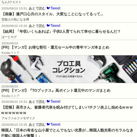
なんJクエスト
🐦Tweet
あとで読む
2026/08/10 15:51
【画像】瀬戸口心月のスタイル、大変なことになってるって...
芸能人の気になる噂
🐦Tweet
あとで読む
2026/08/10 15:33
【結局】「年収いくらあれば」子供2人育てられて幸せに暮らせるんだ？
はーとログ
2026/08/10
[PR] 【マンガ】お得な割引・還元セール中の青年マンガ本まとめ
Kindleストア
2026/08/10
[PR] 【マンガ】『TOブックス』高ポイント還元中のマンガまとめ
Kindleストア
🐦Tweet
あとで読む
2026/08/10 15:32
【悲報】高市さん、被爆者代表を睨み付けてしまいバチクソ炎上し始めるw w w 
w w w w w w w
アルファルファモザイク
🐦Tweet
あとで読む
2026/08/10 15:35
韓国人「日本の有名な山小屋でとんでもない光景が…韓国人観光客のモラルなき
行動に韓国人が衝撃！」