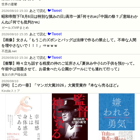
世界の憂鬱
🐦Tweet
あとで読む
2026/08/10 15:33
昭和帝陛下｢8月6日は特別な慎みの日｣高市一派｢何それw｣｢中国の祭？｣｢意味わか
んね｣｢何でも批判かw｣
ガールズVIPまとめ
🐦Tweet
あとで読む
2026/08/10 15:35
【画像】女さん「もうこのズボンとバッグは法律で作るの禁止して。不幸な人間
を増やさないで！！！」⇒ｗｗｗ
不思議.net
🐦Tweet
あとで読む
2026/08/10 15:34
【衝撃】時々立ち話する程度の仲のご近所さん｢夏休み中小1の子供を預かって。
午前中は宿題させて、お昼食べたら公園かプールにでも連れて行って｣
鬼女の井戸端会議
2026/08/10
[PR] 【この一冊】「マンガ大賞2026」大賞受賞作『本なら売るほど』
Kindleストア