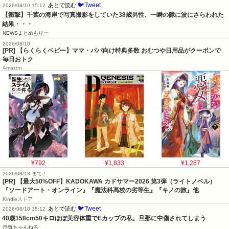
🐦Tweet
あとで読む
2026/08/10 15:12
【衝撃】千葉の海岸で写真撮影をしていた38歳男性、一瞬の隙に波にさらわれた
結果・・・
NEWSまとめもりー
2026/08/10
[PR] 【らくらくベビー】ママ・パパ向け特典多数 おむつや日用品がクーポンで
毎日おトク
Amazon
¥792
¥1,833
¥1,287
2026/08/13 まで！
[PR]
【最大50%OFF】KADOKAWA カドサマー2026 第3弾（ライトノベル）
『ソードアート・オンライン』『魔法科高校の劣等生』『キノの旅』他
Kindleストア
🐦Tweet
あとで読む
2026/08/10 15:12
40歳158cm50キロほぼ美容体重でEカップの私。旦那に中傷されてしまう
浮気ちゃんねる