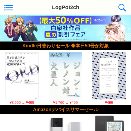
LogPo!2ch
Kindle日替わりセール ◆本日50冊が対象
¥3,960
→ ¥499
¥1,760
→ ¥499
¥499
Amazonデバイスサマーセール