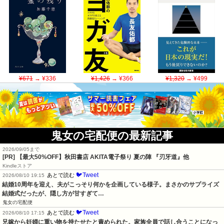
¥671
→ ¥336
¥1,426
→ ¥366
¥1,320
→ ¥499
鬼女の宅配便の最新記事
2026/09/05まで
[PR]
【最大50%OFF】秋田書店 AKITA電子祭り 夏の陣 『刃牙道』他
Kindleストア
🐦Tweet
あとで読む
2026/08/10 19:15
結婚10周年を迎え、夫がこっそり何かを企画している様子。まさかのサプライズ
結婚式だったが、隠し方が甘すぎて…
鬼女の宅配便
🐦Tweet
あとで読む
2026/08/10 17:15
兄嫁から妊婦に重い物を持たせたと責められた。家族全員で話し合うことになっ