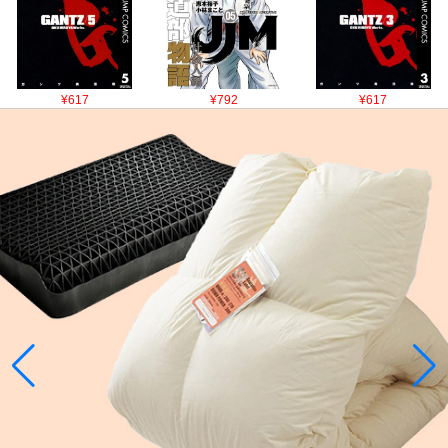
¥617
¥792
¥617