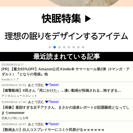
最近読まれている記事
2026/08/20まで
[PR]
【最大65%OFF】Amazon公式 Kindle本 サマーセール第2弾（#マンガ・ア
ダルト）『となりの母娘』他
Kindleストア
🐦Tweet
あとで読む
2026/08/10 15:52
【衝撃動画】X民さん「死にかけた」→凄い動画が投稿される…怖すぎる…
デジタルニューススレッド
🐦Tweet
あとで読む
2026/08/10 17:40
【画像】童顔すぎる女子アナさん、まさかの温泉レポートが話題騒然となってし
まうwwwwww
芸能人の気になる噂
🐦Tweet
あとで読む
2026/08/10 19:07
【動画あり】白人コスプレイヤーにコミケ民群がるｗｗｗｗｗｗ