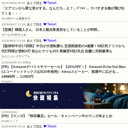
🐦Tweet
あとで読む
2026/08/08 00:00
「エアコンから変な音がする。なんだろ…え？」ﾊﾟｼｬｯ → ヤバすぎる物が飛び出
てくる・・・
オレ的ゲーム速報＠刃
🐦Tweet
あとで読む
2026/08/07 21:08
【悲報】韓国人さん、日本人観光客差別をしていることが判明...
ガールズVIPまとめ
🐦Tweet
あとで読む
2026/08/07 21:08
【阪神対中日17回戦】中日が大逆転勝ち 交流戦後初の4連勝！9回2死ドリスから
代打阿部が逆転V打 松山ヒヤリも20S 髙橋宏5回2失点 佐藤に先制被弾も
なんじぇいスタジアム
2026/08/08 02:30時点
[PR] 【Amazonデバイスサマーセール】【20%OFF！】 Amazon Echo Dot Max
(エコードットマックス)(2025年発売) - Alexaスピーカー、部屋中に広がる…
14980円
→ 11980円
Amazon
2026/08/08
[PR] 【マンガ】『秋田書店』セール・キャンペーン中のマンガ本まとめ
Kindleストア
🐦Tweet
あとで読む
2026/08/08 00:00