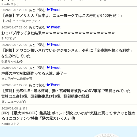
Kindleストア
🐦Tweet
あとで読む
2026/08/07 23:00
【画像】アメリカ人「日本よ、ニューヨークではこの寿司が6400円だ！」
【2ch】ニュー速クオリティ
🐦Tweet
あとで読む
2026/08/07 22:00
おっパブ行ってきた結果ｗｗｗｗｗｗｗｗｗｗｗｗｗｗｗｗｗｗｗｗ
BIPブログ
🐦Tweet
あとで読む
2026/08/07 22:00
【朗報】オワコン扱いされていたデジモンさん、令和に「全盛期を超える利益」
を生み出していた
投資ちゃんねる
🐦Tweet
あとで読む
2026/08/07 22:00
声優の声でAI動画作ってる人達、終了へ
オレ的ゲーム速報＠刃
🐦Tweet
あとで読む
2026/08/07 22:00
【芸能】元EXILE・黒木啓司、妻・宮崎麗果被告へのDV事案で逮捕されていた　
宮崎は全身打撲、頭部裂傷及び打撲、頸部損傷の怪我
痛いニュース(ﾉ∀`)
2026/08/08 まで！
[PR] 【最大10%OFF】集英社 ポイント消化にいかが?気軽に買って サクッと読め
るミニコンテンツ特集『隣の元カレくん』他
Kindleストア