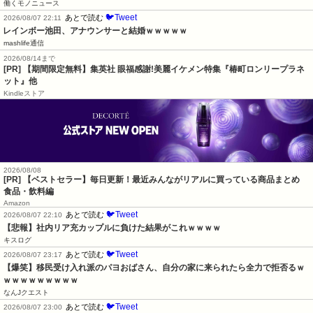
働くモノニュース
🐦Tweet
あとで読む
2026/08/07 22:11
レインボー池田、アナウンサーと結婚ｗｗｗｗｗ
mashlife通信
2026/08/14まで
[PR] 【期間限定無料】集英社 眼福感謝!美麗イケメン特集『椿町ロンリープラネ
ット』他
Kindleストア
2026/08/08
[PR] 【ベストセラー】毎日更新！最近みんながリアルに買っている商品まとめ
食品・飲料編
Amazon
🐦Tweet
あとで読む
2026/08/07 22:10
【悲報】社内リア充カップルに負けた結果がこれｗｗｗｗ
キスログ
🐦Tweet
あとで読む
2026/08/07 23:17
【爆笑】移民受け入れ派のパヨおばさん、自分の家に来られたら全力で拒否るｗ
ｗｗｗｗｗｗｗｗｗ
なんJクエスト
🐦Tweet
あとで読む
2026/08/07 23:00