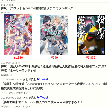
2026/08/08
[PR] 【コスメ】@cosme週間総合クチコミランキング
Amazon
¥1,386
¥949
¥1,832
2026/08/13 まで！
[PR] 【最大70%OFF】白泉社 3週連続!!白泉社人気作品 夏の特大割引フェア 第2
弾②『ホーリーランド』他
Kindleストア
🐦Tweet
あとで読む
2026/08/07 22:00
【悲報】AI推進派「ふおおおお！もうAIでアニメーターも声優もいらない!」（版
権無視生成物を誇らしげに流布）
アルファルファモザイク
🐦Tweet
あとで読む
2026/08/07 21:08
【衝撃動画】女チャーハン職人のスゴ技ｗｗｗｗ凄すぎる！！
デジタルニューススレッド