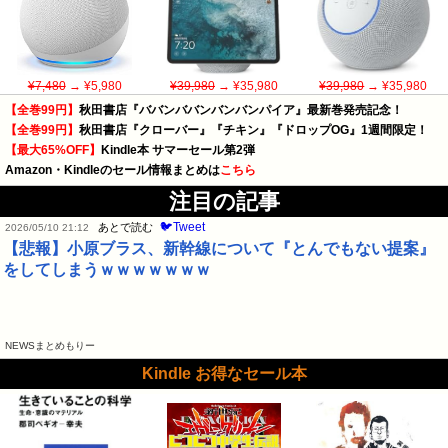
¥7,480
→ ¥5,980
¥39,980
→ ¥35,980
¥39,980
→ ¥35,980
【全巻99円】
秋田書店『ババンババンバンバンパイア』最新巻発売記念！
【全巻99円】
秋田書店『クローバー』『チキン』『ドロップOG』1週間限定！
【最大65%OFF】
Kindle本 サマーセール第2弾
Amazon・Kindleのセール情報まとめは
こちら
注目の記事
🐦Tweet
あとで読む
2026/05/10 21:12
【悲報】小原ブラス、新幹線について『とんでもない提案』
をしてしまうｗｗｗｗｗｗｗ
NEWSまとめもりー
Kindle お得なセール本