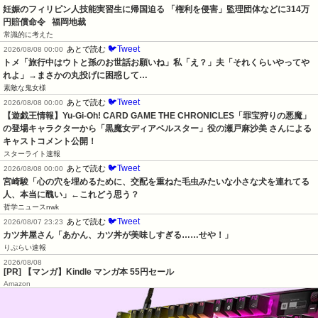
妊娠のフィリピン人技能実習生に帰国迫る 「権利を侵害」監理団体などに314万
円賠償命令   福岡地裁
常識的に考えた
🐦Tweet
あとで読む
2026/08/08 00:00
トメ「旅行中はウトと孫のお世話お願いね」私「え？」夫「それくらいやってや
れよ」→まさかの丸投げに困惑して…
素敵な鬼女様
🐦Tweet
あとで読む
2026/08/08 00:00
【遊戯王情報】Yu-Gi-Oh! CARD GAME THE CHRONICLES「罪宝狩りの悪魔」
の登場キャラクターから「黒魔女ディアベルスター」役の瀬戸麻沙美 さんによる 
キャストコメント公開！
スターライト速報
🐦Tweet
あとで読む
2026/08/08 00:00
宮崎駿「心の穴を埋めるために、交配を重ねた毛虫みたいな小さな犬を連れてる
人、本当に醜い」←これどう思う？
哲学ニュースnwk
🐦Tweet
あとで読む
2026/08/07 23:23
カツ丼屋さん「あかん、カツ丼が美味しすぎる……せや！」
りぷらい速報
2026/08/08
[PR] 【マンガ】Kindle マンガ本 55円セール
Amazon