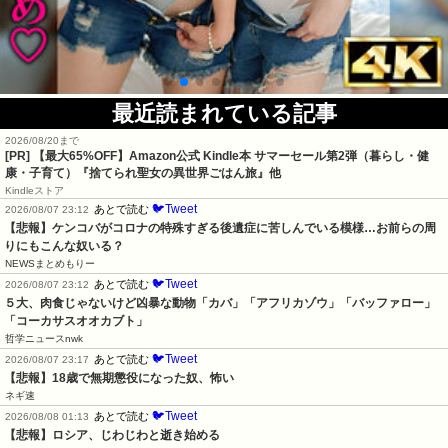
最近読まれている記事
2026/08/20まで
[PR]
【最大65%OFF】Amazon公式 Kindle本 サマーセール第2弾（暮らし・健
康・子育て）『捨てられ聖女の異世界ごはん旅』他
Kindleストア
🐦Tweet
あとで読む
2026/08/07 23:12
【悲報】ケンコバがコロナの特殊すぎる後遺症に苦しんでいる模様…お前らの周
りにもこんな奴いる？
NEWSまとめもりー
🐦Tweet
あとで読む
2026/08/07 23:12
５大、肉食じゃないけど凶暴な動物「カバ」「アフリカゾウ」「バッファロー」
「コーカサスオオカブト」
哲学ニュースnwk
🐦Tweet
あとで読む
2026/08/07 23:17
【悲報】18歳で無期懲役になった奴、怖い
ネギ速
🐦Tweet
あとで読む
2026/08/08 01:13
【悲報】ロシア、じわじわと逝き始める