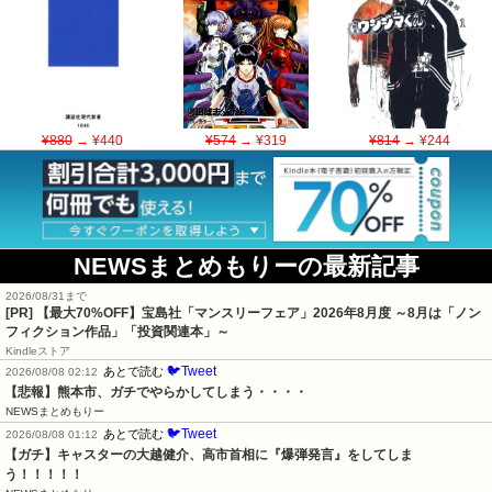
¥880
→ ¥440
¥574
→ ¥319
¥814
→ ¥244
NEWSまとめもりーの最新記事
2026/08/31まで
[PR] 【最大70%OFF】宝島社「マンスリーフェア」2026年8月度 ～8月は「ノン
フィクション作品」「投資関連本」～
Kindleストア
🐦Tweet
あとで読む
2026/08/08 02:12
【悲報】熊本市、ガチでやらかしてしまう・・・・
NEWSまとめもりー
🐦Tweet
あとで読む
2026/08/08 01:12
【ガチ】キャスターの大越健介、高市首相に『爆弾発言』をしてしま
う！！！！！