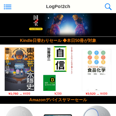
LogPo!2ch
Kindle日替わりセール ◆本日50冊が対象
¥1,760
→ ¥499
¥299
¥3,520
→ ¥499
Amazonデバイスサマーセール