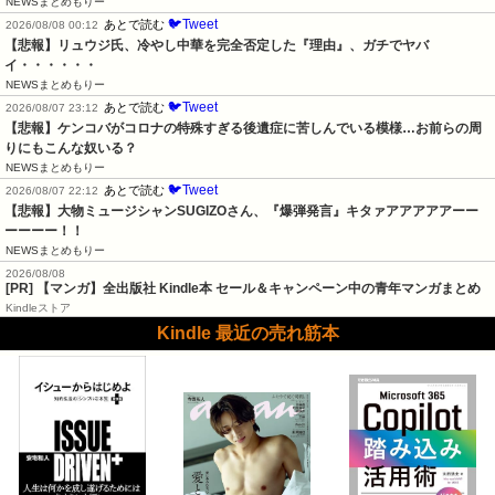
NEWSまとめもりー
🐦Tweet
あとで読む
2026/08/08 00:12
【悲報】リュウジ氏、冷やし中華を完全否定した『理由』、ガチでヤバ
イ・・・・・・
NEWSまとめもりー
🐦Tweet
あとで読む
2026/08/07 23:12
【悲報】ケンコバがコロナの特殊すぎる後遺症に苦しんでいる模様…お前らの周
りにもこんな奴いる？
NEWSまとめもりー
🐦Tweet
あとで読む
2026/08/07 22:12
【悲報】大物ミュージシャンSUGIZOさん、『爆弾発言』キタァアアアアアーー
ーーーー！！
NEWSまとめもりー
2026/08/08
[PR] 【マンガ】全出版社 Kindle本 セール＆キャンペーン中の青年マンガまとめ
Kindleストア
Kindle 最近の売れ筋本