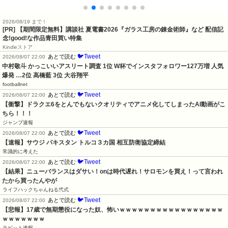
2026/08/19 まで！
[PR] 【期間限定無料】講談社 夏電書2026『ガラス工房の錬金術師』など 配信記
念!good!な作品青田買い特集
Kindleストア
🐦Tweet
あとで読む
2026/08/07 22:00
中村敬斗 かっこいいアスリート調査 1位 W杯でインスタフォロワー127万増 人気
爆発 …2位 高橋藍 3位 大谷翔平
footballnet
🐦Tweet
あとで読む
2026/08/07 22:00
【衝撃】ドラクエ6をとんでもないクオリティでアニメ化してしまったAI動画がこ
ちら！！！
ジャンプ速報
🐦Tweet
あとで読む
2026/08/07 22:00
【速報】サウジ パキスタン トルコ３カ国 相互防衛協定締結
常識的に考えた
🐦Tweet
あとで読む
2026/08/07 22:00
【結果】ニューバランスはダサい！onは時代遅れ！サロモンを買え！って言われ
たから買ったんやが
ライフハックちゃんねる弐式
🐦Tweet
あとで読む
2026/08/07 22:00
【悲報】17歳で無期懲役になった奴、怖いｗｗｗｗｗｗｗｗｗｗｗｗｗｗｗｗｗ
ｗｗｗｗｗｗｗ
ラビット速報