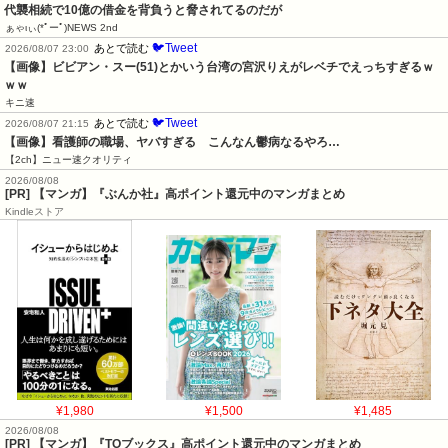
代襲相続で10億の借金を背負うと脅されてるのだが
ぁゃιぃ(*ﾟーﾟ)NEWS 2nd
🐦Tweet
あとで読む
2026/08/07 23:00
【画像】ビビアン・スー(51)とかいう台湾の宮沢りえがレベチでえっちすぎるｗ
ｗｗ
キニ速
🐦Tweet
あとで読む
2026/08/07 21:15
【画像】看護師の職場、ヤバすぎる　こんなん鬱病なるやろ…
【2ch】ニュー速クオリティ
2026/08/08
[PR] 【マンガ】『ぶんか社』高ポイント還元中のマンガまとめ
Kindleストア
¥1,980
¥1,500
¥1,485
2026/08/08
[PR] 【マンガ】『TOブックス』高ポイント還元中のマンガまとめ