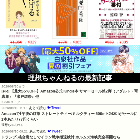
¥1,056
→ ¥329
¥770
→ ¥385
¥550
→ ¥385
理想ちゃんねるの最新記事
2026/08/20まで
[PR]
【最大65%OFF】Amazon公式 Kindle本 サマーセール第2弾（アダルト・写
真集）『瀬戸環奈』他
Kindleストア
🐦Tweet
あとで読む
2026/08/10 11:13
Amazonで｢午後の紅茶 ストレートティー/ミルクティー 500ml×24本｣がセールに 
1本あたり77円くらい
理想ちゃんねる
🐦Tweet
あとで読む
2026/08/10 09:21
トランプ､核合意なしでイラン戦争撤退検討 ホルムズ海峡完全再開なら