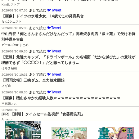
Kindleストア
🐦Tweet
あとで読む
2026/08/10 07:06
【画像】ドイツの水着少女、14歳でこの発育具合
なんJクエスト
🐦Tweet
あとで読む
2026/08/10 05:33
中山秀征「俺とさんまさんだけなんだって」高級焼き肉店「叙々苑」で受ける特
別待遇を告白
ガールズVIPまとめ
🐦Tweet
あとで読む
2026/08/10 09:30
【悲報】最近のキッズ、『ドラゴンボール』の名場面「だから滅びた」の意味が
理解できず「◯◯◯◯！」だと怒ってしまう…
はちま起稿
🐦Tweet
あとで読む
2026/08/10 10:31
【🇨🇳悲報】三峡ダム、全力放水開始
ネギ速
🐦Tweet
あとで読む
2026/08/10 08:35
【画像】磯山さやかの経験人数ｗｗｗｗｗｗｗｗｗｗｗｗｗｗｗｗｗｗ
不思議.net
2026/08/10
[PR] 【割引】タイムセール監視所『食器用洗剤』
Amazon