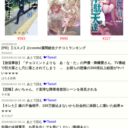
¥583
¥990
¥227
2026/08/10
[PR] 【コスメ】@cosme週間総合クチコミランキング
Amazon
🐦Tweet
あとで読む
2026/08/10 08:30
【放送事故】「チョコミントよりも　あ・な・た」の声優・降幡愛さん、TV番組
で巨大落とし穴に落とされてしまう　→　お前らの想像の300倍以上絵面がヤバ
いｗｗｗｗ
はちま起稿
🐦Tweet
あとで読む
2026/08/10 10:23
【悲報】みいちゃん、ド直球な障害者差別シーンを発見される
ネギ速
🐦Tweet
あとで読む
2026/08/10 08:30
【キレた】嫁の不倫相手、100万振込まないから社会的に抹殺しに動いた結果ｗ
ｗｗｗ
キスログ
🐦Tweet
あとで読む
2026/08/10 06:11
外国の水球選手、お尻丸出しでも気にしない（動画あり）