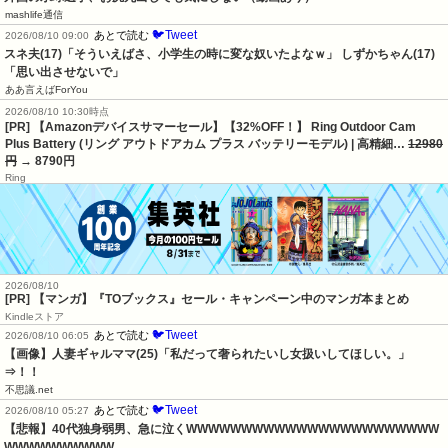
mashlife通信
🐦Tweet
あとで読む
2026/08/10 09:00
スネ夫(17)「そういえばさ、小学生の時に変な奴いたよなｗ」 しずかちゃん(17)
「思い出させないで」
ああ言えばForYou
2026/08/10 10:30時点
[PR] 【Amazonデバイスサマーセール】【32%OFF！】 Ring Outdoor Cam
Plus Battery (リング アウトドアカム プラス バッテリーモデル) | 高精細…
12980
円
→ 8790円
Ring
2026/08/10
[PR] 【マンガ】『TOブックス』セール・キャンペーン中のマンガ本まとめ
Kindleストア
🐦Tweet
あとで読む
2026/08/10 06:05
【画像】人妻ギャルママ(25)「私だって奢られたいし女扱いしてほしい。」
⇒！！
不思議.net
🐦Tweet
あとで読む
2026/08/10 05:27
【悲報】40代独身弱男、急に泣くWWWWWWWWWWWWWWWWWWWWWWW
WWWWWWWWWW