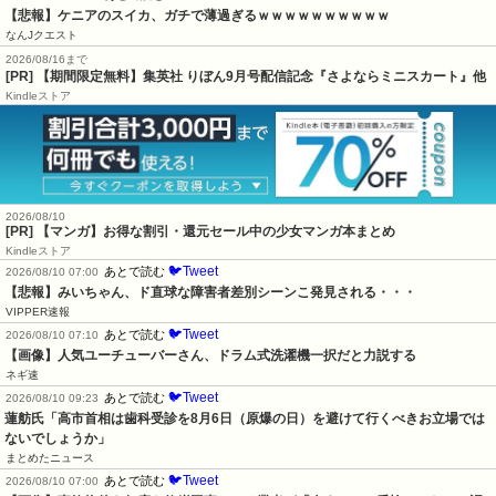
【悲報】ケニアのスイカ、ガチで薄過ぎるｗｗｗｗｗｗｗｗｗｗ
なんJクエスト
2026/08/16まで
[PR] 【期間限定無料】集英社 りぼん9月号配信記念『さよならミニスカート』他
Kindleストア
2026/08/10
[PR] 【マンガ】お得な割引・還元セール中の少女マンガ本まとめ
Kindleストア
🐦Tweet
あとで読む
2026/08/10 07:00
【悲報】みいちゃん、ド直球な障害者差別シーンこ発見される・・・
VIPPER速報
🐦Tweet
あとで読む
2026/08/10 07:10
【画像】人気ユーチューバーさん、ドラム式洗濯機一択だと力説する
ネギ速
🐦Tweet
あとで読む
2026/08/10 09:23
蓮舫氏「高市首相は歯科受診を8月6日（原爆の日）を避けて行くべきお立場では
ないでしょうか」
まとめたニュース
🐦Tweet
あとで読む
2026/08/10 07:00