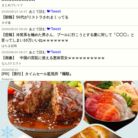
まとめブレイド
🐦Tweet
あとで読む
2026/08/10 10:47
【朗報】50代がリストラされまくってる
ネギ速
🐦Tweet
あとで読む
2026/08/10 09:00
【悲報】冷笑系を極めた男さん、プールに行こうとする妻に対して「◯◯◯」と
言ってしまい10万いいねｗｗｗｗｗｗｗ
はちま起稿
🐦Tweet
あとで読む
2026/08/10 06:07
【画像】　中国の宮廷に使える恵体宮女ｗｗｗｗｗｗｗｗｗｗ
なんJクエスト
2026/08/10
[PR] 【割引】タイムセール監視所『麺類』
Amazon