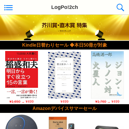
LogPo!2ch
Kindle日替わりセール ◆本日50冊が対象
¥1,650
→ ¥499
¥499
¥1,760
→ ¥499
Amazonデバイスサマーセール