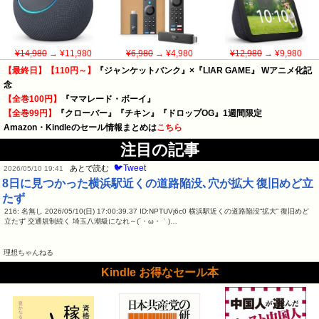
¥14,980
→ ¥11,980
¥6,980
→ ¥4,980
¥12,980
→ ¥9,980
【最終日】【110円～】
『ジャンケットバンク』×『LIAR GAME』 Wアニメ化記
念
【全巻100円】
『ママレード・ボーイ』
【全巻99円】
『クローバー』『チキン』『ドロップOG』1週間限定
Amazon・Kindleのセール情報まとめは
こちら
注目の記事
🐦Tweet
あとで読む
2026/05/10 19:41
8日に見つかった横浜駅近くの道路陥没､穴が拡大 復旧めど立
たず
216: 名無し 2026/05/10(日) 17:00:39.37 ID:NPTUVj6c0 横浜駅近くの道路陥没“拡大” 復旧めど
立たず 交通規制続く 埼玉八潮級になれ～(´・ω・｀)…
理想ちゃんねる
Kindle お得なセール本