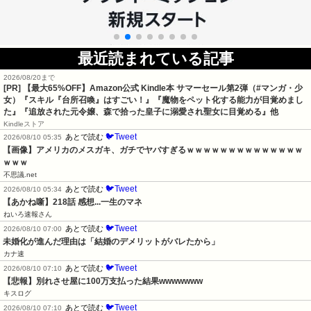
最近読まれている記事
2026/08/20まで
[PR]
【最大65%OFF】Amazon公式 Kindle本 サマーセール第2弾（#マンガ・少
女）『スキル『台所召喚』はすごい！』『魔物をペット化する能力が目覚めまし
た』『追放された元令嬢、森で拾った皇子に溺愛され聖女に目覚める』他
Kindleストア
🐦Tweet
あとで読む
2026/08/10 05:35
【画像】アメリカのメスガキ、ガチでヤバすぎるｗｗｗｗｗｗｗｗｗｗｗｗｗｗ
ｗｗｗ
不思議.net
🐦Tweet
あとで読む
2026/08/10 05:34
【あかね噺】218話 感想...一生のマネ
ねいろ速報さん
🐦Tweet
あとで読む
2026/08/10 07:00
未婚化が進んだ理由は「結婚のデメリットがバレたから」
カナ速
🐦Tweet
あとで読む
2026/08/10 07:10
【悲報】別れさせ屋に100万支払った結果wwwwwww
キスログ
🐦Tweet
あとで読む
2026/08/10 07:10