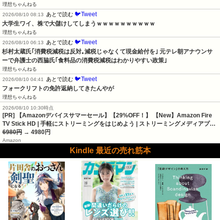
理想ちゃんねる
🐦Tweet
あとで読む
2026/08/10 08:13
大学生ワイ、株で大儲けしてしまうｗｗｗｗｗｗｗｗｗｗ
理想ちゃんねる
🐦Tweet
あとで読む
2026/08/10 06:13
杉村太蔵氏｢消費税減税は反対｡減税じゃなくて現金給付を｣ 元テレ朝アナウンサ
ーで弁護士の西脇氏｢食料品の消費税減税はわかりやすい政策｣
理想ちゃんねる
🐦Tweet
あとで読む
2026/08/10 04:41
フォークリフトの免許返納してきたんやが
理想ちゃんねる
2026/08/10 10:30時点
[PR] 【Amazonデバイスサマーセール】【29%OFF！】 【New】Amazon Fire
TV Stick HD | 手軽にストリーミングをはじめよう | ストリーミングメディアプ…
6980円
→ 4980円
Amazon
Kindle 最近の売れ筋本