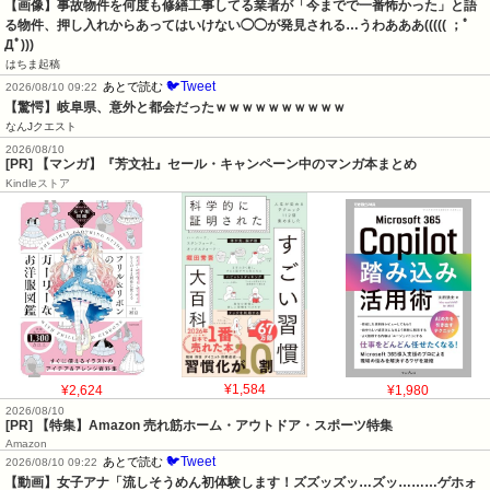
【画像】事故物件を何度も修繕工事してる業者が「今までで一番怖かった」と語
る物件、押し入れからあってはいけない◯◯が発見される…うわあああ((((( ；ﾟ
Дﾟ)))
はちま起稿
🐦Tweet
あとで読む
2026/08/10 09:22
【驚愕】岐阜県、意外と都会だったｗｗｗｗｗｗｗｗｗｗ
なんJクエスト
2026/08/10
[PR] 【マンガ】『芳文社』セール・キャンペーン中のマンガ本まとめ
Kindleストア
¥2,624
¥1,584
¥1,980
2026/08/10
[PR] 【特集】Amazon 売れ筋ホーム・アウトドア・スポーツ特集
Amazon
🐦Tweet
あとで読む
2026/08/10 09:22
【動画】女子アナ「流しそうめん初体験します！ズズッズッ…ズッ………ゲホォ