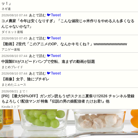
ッ！」
ネギ速
🐦Tweet
あとで読む
2026/08/10 07:44
コメ農家「今年は安くなりすぎ」「こんな値段じゃ米作りをやめる人も多くなる
んじゃないかな?」
ダイエット速報
🐦Tweet
あとで読む
2026/08/10 07:45
【動画】Z世代「このアニメのOP、なんかキモくね？」wwwwwwwwwwww
アニゲー速報
🐦Tweet
あとで読む
2026/08/10 07:44
中国製EVがスピードバンプで空転、進まずの動画が話題
まとめブレイド
🐦Tweet
あとで読む
2026/08/10 07:44
【画像】女子、陰にブチギレ
まとめたニュース
2026/08/21 まで！
[PR] 【最大50%OFF】ガンガン読もうぜ!スクエニ夏祭り!!2026 チャンネル登録
もよろしく!配信マンガ 特集『伝説の男の娘配信者 たけお君!』他
Kindleストア