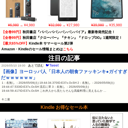
¥6,980
→ ¥4,980
¥32,980
→ ¥27,980
¥39,980
→ ¥35,980
【全巻99円】
秋田書店『ババンババンバンバンパイア』最新巻発売記念！
【全巻99円】
秋田書店『クローバー』『チキン』『ドロップOG』1週間限定！
【最大65%OFF】
Kindle本 サマーセール第2弾
Amazon・Kindleのセール情報まとめは
こちら
注目の記事
🐦Tweet
あとで読む
2026/05/10 19:00
【画像】ヨーロッパ人「日本人の朝食ファッキンキ●ガイすぎ
だｗｗｗｗｗｗ」
1：名無し ：2026/05/09(土) 19:44:34.370ID:E37x.OcSH 2：名無し ：2026/05/09(土)
19:44:47.533ID:E37x.OcSH 流石に草 3：名無し ：2026/05/09(土)
19:44:59.417ID:E37x.OcSH これ外人から見たらそんな高級料理に見えるんか …
キニ速
Kindle お得なセール本