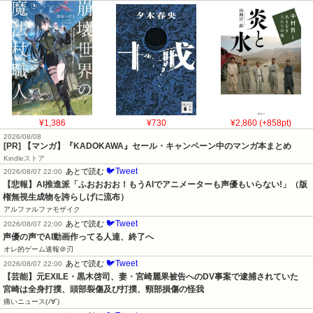
¥1,386
¥730
¥2,860 (+858pt)
2026/08/08
[PR] 【マンガ】『KADOKAWA』セール・キャンペーン中のマンガ本まとめ
Kindleストア
🐦Tweet
あとで読む
2026/08/07 22:00
【悲報】AI推進派「ふおおおお！もうAIでアニメーターも声優もいらない!」（版
権無視生成物を誇らしげに流布）
アルファルファモザイク
🐦Tweet
あとで読む
2026/08/07 22:00
声優の声でAI動画作ってる人達、終了へ
オレ的ゲーム速報＠刃
🐦Tweet
あとで読む
2026/08/07 22:00
【芸能】元EXILE・黒木啓司、妻・宮崎麗果被告へのDV事案で逮捕されていた　
宮崎は全身打撲、頭部裂傷及び打撲、頸部損傷の怪我
痛いニュース(ﾉ∀`)