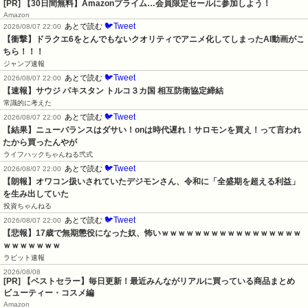
[PR] 【30日間無料】Amazonプライム…会員限定セールに参加しよう！
Amazon
🐦Tweet
あとで読む
2026/08/07 22:00
【衝撃】ドラクエ6をとんでもないクオリティでアニメ化してしまったAI動画がこ
ちら！！！
ジャンプ速報
🐦Tweet
あとで読む
2026/08/07 22:00
【速報】サウジ パキスタン トルコ３カ国 相互防衛協定締結
常識的に考えた
🐦Tweet
あとで読む
2026/08/07 22:00
【結果】ニューバランスはダサい！onは時代遅れ！サロモンを買え！って言われ
たから買ったんやが
ライフハックちゃんねる弐式
🐦Tweet
あとで読む
2026/08/07 22:00
【朗報】オワコン扱いされていたデジモンさん、令和に「全盛期を超える利益」
を生み出していた
投資ちゃんねる
🐦Tweet
あとで読む
2026/08/07 22:00
【悲報】17歳で無期懲役になった奴、怖いｗｗｗｗｗｗｗｗｗｗｗｗｗｗｗｗｗ
ｗｗｗｗｗｗｗ
ラビット速報
2026/08/08
[PR] 【ベストセラー】毎日更新！最近みんながリアルに買っている商品まとめ
ビューティー・コスメ編
Amazon