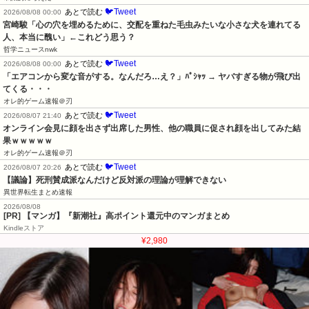
🐦Tweet
あとで読む
2026/08/08 00:00
宮崎駿「心の穴を埋めるために、交配を重ねた毛虫みたいな小さな犬を連れてる
人、本当に醜い」←これどう思う？
哲学ニュースnwk
🐦Tweet
あとで読む
2026/08/08 00:00
「エアコンから変な音がする。なんだろ…え？」ﾊﾟｼｬｯ → ヤバすぎる物が飛び出
てくる・・・
オレ的ゲーム速報＠刃
🐦Tweet
あとで読む
2026/08/07 21:40
オンライン会見に顔を出さず出席した男性、他の職員に促され顔を出してみた結
果ｗｗｗｗｗ
オレ的ゲーム速報＠刃
🐦Tweet
あとで読む
2026/08/07 20:26
【議論】死刑賛成派なんだけど反対派の理論が理解できない
異世界転生まとめ速報
2026/08/08
[PR] 【マンガ】『新潮社』高ポイント還元中のマンガまとめ
Kindleストア
¥2,980