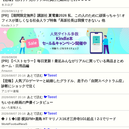
キスログ
2026/08/13まで
[PR] 【期間限定無料】講談社 夏電書2026 私、この人のために頑張っちゃう! オ
フィスが楽しくなる社会人ラブ特集『高坂社長は我慢できない』他
Kindleストア
2026/08/08
[PR] 【ベストセラー】毎日更新！最近みんながリアルに買っている商品まとめ
ホーム・日用品編
Amazon
🐦Tweet
あとで読む
2026/08/07 20:16
【悲報】人気プロゲーマーと結婚したグラドル、息子の「自閉スペクトラム症」
診断にショックで泣く
アニゲー速報
🐦Tweet
あとで読む
2026/08/07 20:16
ちいかわ映画の声優インタビュー
ねいろ速報さん
🐦Tweet
あとで読む
2026/08/07 20:16
◆Ｊ１◆1節 横浜FM×鹿島 HT マリノス16才三井寺1G1起点！2-1でリード
WorldFootballNewS