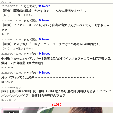
Amazon
🐦Tweet
あとで読む
2026/08/07 21:15
【画像】看護師の職場、ヤバすぎる　こんなん鬱病なるやろ…
【2ch】ニュー速クオリティ
🐦Tweet
あとで読む
2026/08/07 23:00
【画像】ビビアン・スー(51)とかいう台湾の宮沢りえがレベチでえっちすぎるｗ
ｗｗ
キニ速
🐦Tweet
あとで読む
2026/08/07 23:00
【画像】アメリカ人「日本よ、ニューヨークではこの寿司が6400円だ！」
【2ch】ニュー速クオリティ
🐦Tweet
あとで読む
2026/08/07 22:00
中村敬斗 かっこいいアスリート調査 1位 W杯でインスタフォロワー127万増 人気
爆発 …2位 高橋藍 3位 大谷翔平
footballnet
🐦Tweet
あとで読む
2026/08/07 22:00
おっパブ行ってきた結果ｗｗｗｗｗｗｗｗｗｗｗｗｗｗｗｗｗｗｗｗ
BIPブログ
2026/08/19 まで！
[PR] 【最大50%OFF】秋田書店 AKITA電子祭り 夏の陣 奥嶋ひろまさ「ババンバ
バンバンバンパイア」最新14巻発売記念フェア
Kindleストア
¥1,980