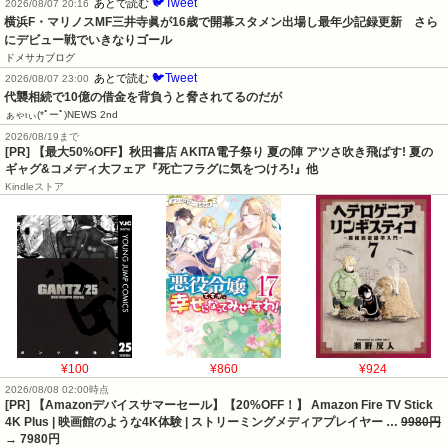
🐦Tweet
あとで読む
2026/08/07 20:16
横浜F・マリノスMF三井寺眞が16歳で開幕スタメン出場し最年少記録更新　さら
にデビュー戦でいきなりゴール
ドメサカブログ
🐦Tweet
あとで読む
2026/08/07 23:00
代襲相続で10億の借金を背負うと脅されてるのだが
ぁゃιぃ(*ﾟーﾟ)NEWS 2nd
2026/08/19まで
[PR] 【最大50%OFF】秋田書店 AKITA電子祭り 夏の陣 アツさ吹き飛ばす! 夏の
ギャグ&コメディ大フェア『死亡フラグに気をつけろ!』他
Kindleストア
¥100
¥860
¥924
2026/08/08 02:00時点
[PR] 【Amazonデバイスサマーセール】【20%OFF！】 Amazon Fire TV Stick
4K Plus | 映画館のような4K体験 | ストリーミングメディアプレイヤー …
9980円
→ 7980円