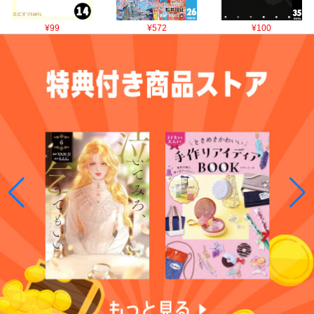
¥99
¥572
¥100