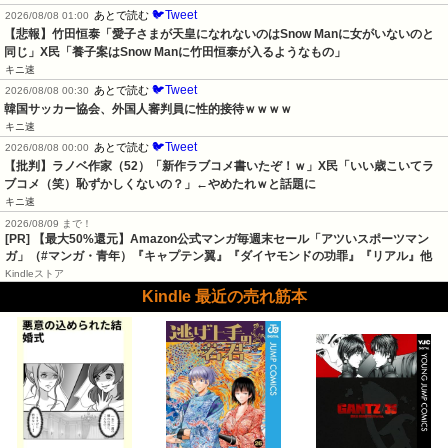
🐦Tweet
あとで読む
2026/08/08 01:00
【悲報】竹田恒泰「愛子さまが天皇になれないのはSnow Manに女がいないのと
同じ」X民「養子案はSnow Manに竹田恒泰が入るようなもの」
キニ速
🐦Tweet
あとで読む
2026/08/08 00:30
韓国サッカー協会、外国人審判員に性的接待ｗｗｗｗ
キニ速
🐦Tweet
あとで読む
2026/08/08 00:00
【批判】ラノベ作家（52）「新作ラブコメ書いたぞ！ｗ」X民「いい歳こいてラ
ブコメ（笑）恥ずかしくないの？」←やめたれｗと話題に
キニ速
2026/08/09 まで！
[PR]
【最大50%還元】Amazon公式マンガ毎週末セール「アツいスポーツマン
ガ」（#マンガ・青年）『キャプテン翼』『ダイヤモンドの功罪』『リアル』他
Kindleストア
Kindle 最近の売れ筋本