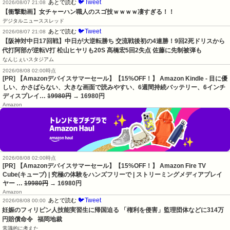
🐦Tweet
あとで読む
2026/08/07 21:08
【衝撃動画】女チャーハン職人のスゴ技ｗｗｗｗ凄すぎる！！
デジタルニューススレッド
🐦Tweet
あとで読む
2026/08/07 21:08
【阪神対中日17回戦】中日が大逆転勝ち 交流戦後初の4連勝！9回2死ドリスから
代打阿部が逆転V打 松山ヒヤリも20S 髙橋宏5回2失点 佐藤に先制被弾も
なんじぇいスタジアム
2026/08/08 02:00時点
[PR] 【Amazonデバイスサマーセール】【15%OFF！】 Amazon Kindle - 目に優
しい、かさばらない、大きな画面で読みやすい、6週間持続バッテリー、6インチ
ディスプレイ…
19980円
→ 16980円
Amazon
2026/08/08 02:00時点
[PR] 【Amazonデバイスサマーセール】【15%OFF！】 Amazon Fire TV
Cube(キューブ) | 究極の体験をハンズフリーで | ストリーミングメディアプレイ
ヤー …
19980円
→ 16980円
Amazon
🐦Tweet
あとで読む
2026/08/08 00:00
妊娠のフィリピン人技能実習生に帰国迫る 「権利を侵害」監理団体などに314万
円賠償命令   福岡地裁
常識的に考えた