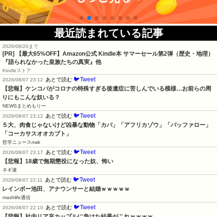
最近読まれている記事
2026/08/20まで
[PR]
【最大65%OFF】Amazon公式 Kindle本 サマーセール第2弾（歴史・地理）
『語られなかった皇族たちの真実』他
Kindleストア
🐦Tweet
あとで読む
2026/08/07 23:12
【悲報】ケンコバがコロナの特殊すぎる後遺症に苦しんでいる模様…お前らの周
りにもこんな奴いる？
NEWSまとめもりー
🐦Tweet
あとで読む
2026/08/07 23:12
５大、肉食じゃないけど凶暴な動物「カバ」「アフリカゾウ」「バッファロー」
「コーカサスオオカブト」
哲学ニュースnwk
🐦Tweet
あとで読む
2026/08/07 23:17
【悲報】18歳で無期懲役になった奴、怖い
ネギ速
🐦Tweet
あとで読む
2026/08/07 22:11
レインボー池田、アナウンサーと結婚ｗｗｗｗｗ
mashlife通信
🐦Tweet
あとで読む
2026/08/07 22:10
【悲報】社内リア充カップルに負けた結果がこれｗｗｗｗ