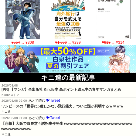
¥554
→ ¥308
¥1,606
→ ¥299
¥913
→ ¥314
キニ速の最新記事
2026/08/08
[PR] 【マンガ】全出版社 Kindle本 高ポイント還元中の青年マンガまとめ
Kindleストア
🐦Tweet
あとで読む
2026/08/08 02:00
ワンピースの「世界に5種しかない飛行能力」ついに謎が判明するｗｗｗｗ
キニ速
🐦Tweet
あとで読む
2026/08/08 01:30
【悲報】大阪で白昼堂々誘拐事件発生 wwwwwwwwwwwwwwwwwwwwwwwww
wwwwwwwwwww
キニ速