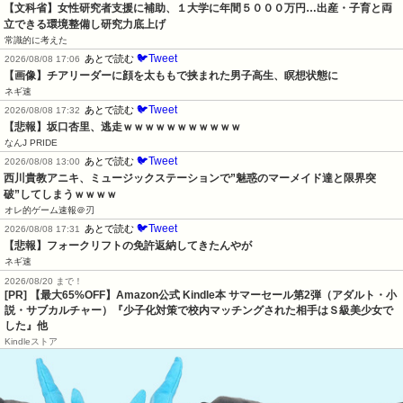
【文科省】女性研究者支援に補助、１大学に年間５０００万円…出産・子育と両
立できる環境整備し研究力底上げ
常識的に考えた
🐦Tweet
あとで読む
2026/08/08 17:06
【画像】チアリーダーに顔を太ももで挟まれた男子高生、瞑想状態に
ネギ速
🐦Tweet
あとで読む
2026/08/08 17:32
【悲報】坂口杏里、逃走ｗｗｗｗｗｗｗｗｗｗｗ
なんJ PRIDE
🐦Tweet
あとで読む
2026/08/08 13:00
西川貴教アニキ、ミュージックステーションで”魅惑のマーメイド達と限界突
破”してしまうｗｗｗｗ
オレ的ゲーム速報＠刃
🐦Tweet
あとで読む
2026/08/08 17:31
【悲報】フォークリフトの免許返納してきたんやが
ネギ速
2026/08/20 まで！
[PR]
【最大65%OFF】Amazon公式 Kindle本 サマーセール第2弾（アダルト・小
説・サブカルチャー）『少子化対策で校内マッチングされた相手はＳ級美少女で
した』他
Kindleストア