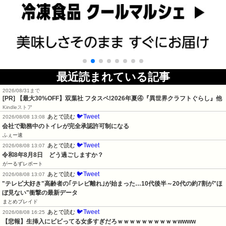
最近読まれている記事
2026/08/31まで
[PR] 【最大30%OFF】双葉社 フタスペ!2026年夏④『異世界クラフトぐらし』他
Kindleストア
🐦Tweet
あとで読む
2026/08/08 13:08
会社で勤務中のトイレが完全承認許可制になる
ふぇー速
🐦Tweet
あとで読む
2026/08/08 13:07
令和8年8月8日　どう過ごしますか？
がーるずレポート
🐦Tweet
あとで読む
2026/08/08 13:07
"テレビ大好き"高齢者の｢テレビ離れ｣が始まった…10代後半～20代の約7割が"ほ
ぼ見ない"衝撃の最新データ
まとめブレイド
🐦Tweet
あとで読む
2026/08/08 16:25
【悲報】生挿入にビビってる女多すぎだろｗｗｗｗｗｗｗｗｗｗwwww