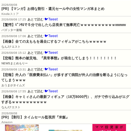
2026/08/08
[PR] 【マンガ】お得な割引・還元セール中の女性マンガ本まとめ
Kindleストア
🐦Tweet
あとで読む
2026/08/08 17:25
【驚愕】ﾋﾟﾝｻﾛで５分で出したら店長来て無事死亡ｗｗｗｗｗｗｗｗｗｗwwww
バズッター速報
🐦Tweet
あとで読む
2026/08/08 17:06
【画像】全ての太ももを過去にするフィギュアがこちらｗｗｗｗｗ
なんJクエスト
🐦Tweet
あとで読む
2026/08/08 15:12
【悲報】熊本の被災地、『異常事態』が発生してしまう！！！！！！！！
NEWSまとめもりー
🐦Tweet
あとで読む
2026/08/08 13:31
【悲報】外人の「医療費未払い」が多すぎて病院が外人の治療を断るようになっ
てしまうｗｗｗ
おうまがタイムズ
🐦Tweet
あとで読む
2026/08/08 17:55
【画像】キャミィさんの最新フィギュア（18万8000円）、ガチで作り込みがエグ
すぎるｗｗｗｗｗｗｗｗｗｗ
なんJクエスト
2026/08/08
[PR] 【割引】タイムセール監視所『米飯』
Amazon