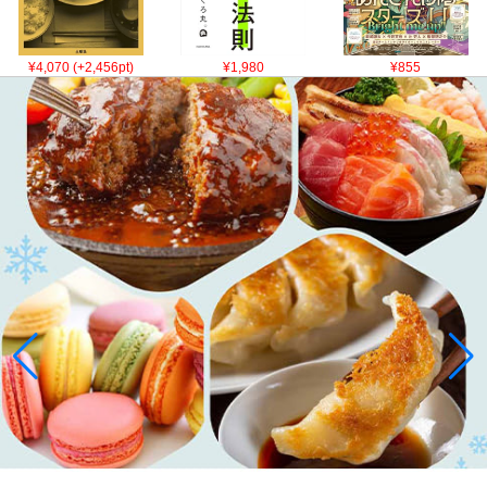
¥4,070 (+2,456pt)
¥1,980
¥855