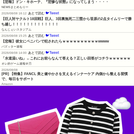
【悲報】ドン・キホーテ、『悲惨な状態』になってしまう・・・・
NEWSまとめもりー
🐦Tweet
あとで読む
2026/08/08 16:12
【巨人対ヤクルト18回戦】巨人、3回裏無死二三塁から笹原の2点タイムリーで勝
ち越し！！！！！！！！！！！！！
なんじぇいスタジアム
🐦Tweet
あとで読む
2026/08/08 15:25
【悲報】彼女にペニバンで犯されたらｗｗｗｗｗｗｗｗｗｗwwww
バズッター速報
🐦Tweet
あとで読む
2026/08/08 14:00
「水道温いね」←これにお前らなんて答える？正しい回答がコチラｗｗｗｗｗｗ
オレ的ゲーム速報＠刃
2026/08/08
[PR] 【特集】FANCL 美と健やかさを支えるインナーケア 内側から整える習慣
で、毎日をサポート
Amazon