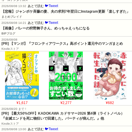
🐦Tweet
あとで読む
2026/08/08 13:32
【悲報】ジャンポケ斉藤の妻、夫の求刑7年翌日にInstagram更新「楽しすぎた」
まとめブレイド
🐦Tweet
あとで読む
2026/08/08 14:21
【画像】バレーの狩野舞子さん、めっちゃえっちになる
BIPブログ
2026/08/08
[PR] 【マンガ】『フロンティアワークス』高ポイント還元中のマンガまとめ
Kindleストア
¥1,617
¥2,277
¥682
2026/08/20 まで！
[PR]
【最大50%OFF】KADOKAWA カドサマー2026 第4弾（ライトノベル）
『全滅エンドを死に物狂いで回避した。パーティが病んだ。』他
Kindleストア
🐦Tweet
あとで読む
2026/08/08 13:00