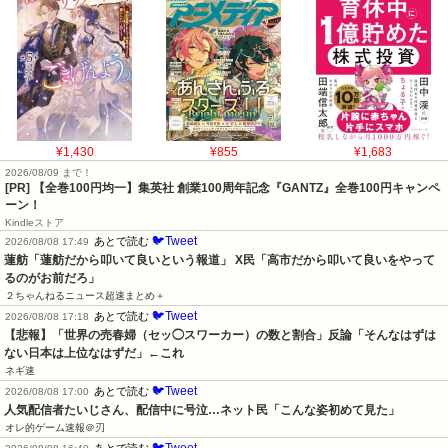
¥1,430
¥855
¥1,683
2026/08/09 まで！
[PR]
【全巻100円均一】集英社 創業100周年記念『GANTZ』全巻100円キャンペ
ーン！
Kindleストア
🐦Tweet
あとで読む
2026/08/08 17:49
蓮舫「蓮舫だから叩いて良いという報道」 X民「高市だから叩いて良いをやって
るのがお前だろ」
２ちゃんねるニュース超速まとめ＋
🐦Tweet
あとで読む
2026/08/08 17:18
【悲報】「世界の売春婦（セッ◯スワーカー）の数と割合」反論「そんなはずは
ない日本は上位なはずだ」←これ
ネギ速
🐦Tweet
あとで読む
2026/08/08 17:00
人気配信者たいじさん、配信中に号泣…ネット民「こんな姿初めて見た」
オレ的ゲーム速報＠刃