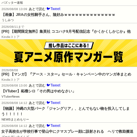
バズッター速報
🐦Tweet
あとで読む
2026/08/08 13:09
【画像】JRAの女性騎手さん、陰好みｗｗｗｗｗｗｗｗｗｗｗｗｗｗ
うしみつ
2026/08/11まで
[PR] 【期間限定無料】集英社 ココハナ9月号配信記念『かくかくしかじか』他
Kindleストア
2026/08/08
[PR] 【マンガ】『アース・スター』セール・キャンペーン中のマンガ本まとめ
Kindleストア
🐦Tweet
あとで読む
2026/08/08 13:00
【VTuber】柘榴シロ「その男はやめなさい」
VTuberNews
🐦Tweet
あとで読む
2026/08/08 14:12
【物議】沖縄の大型パーク「ジャングリア」、とんでもない物を投入してしま
う！！！！！
NEWSまとめもりー
🐦Tweet
あとで読む
2026/08/08 14:12
女子高校生が学校行事で登山中にクマスプレー顔に誤射される　ヘリで救助搬送
ゴールデンタイムズ