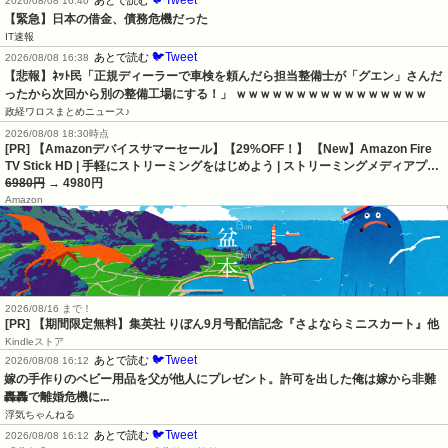
🐦Tweet
あとで読む
2026/08/08 16:40
【緊急】日本の借金、債務危機だった
IT速報
🐦Tweet
あとで読む
2026/08/08 16:38
【悲報】ﾈｯﾄ民「正規ディーラーで車検を頼んだら担当整備士が「グエン」さんだ
ったから次回から別の整備工場にする！」 ｗｗｗｗｗｗｗｗｗｗｗｗｗｗｗｗ
政経ワロスまとめニュース♪
2026/08/08 18:30時点
[PR] 【Amazonデバイスサマーセール】【29%OFF！】 【New】Amazon Fire
TV Stick HD | 手軽にストリーミングをはじめよう | ストリーミングメディアプ…
6980円
→ 4980円
Amazon
2026/08/16 まで！
[PR] 【期間限定無料】集英社 りぼん9月号配信記念『さよならミニスカート』他
Kindleストア
🐦Tweet
あとで読む
2026/08/08 16:12
嫁の手作りのベビー用品を父が他人にプレゼント。許可を出した俺は嫁から非難
轟轟で離婚危機に...
浮気ちゃんねる
🐦Tweet
あとで読む
2026/08/08 16:12