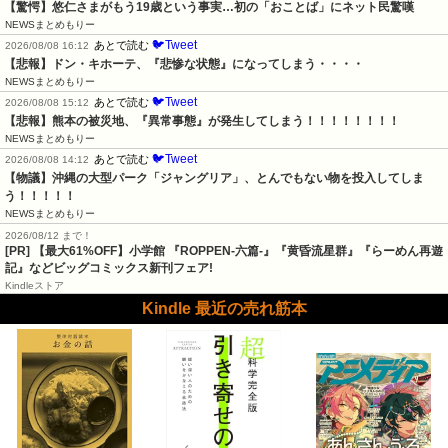
【驚愕】悠仁さまがもう19歳という事実…初の「おことば」にネット民驚嘆
NEWSまとめもりー
🐦Tweet
あとで読む
2026/08/08 16:12
【悲報】ドン・キホーテ、『悲惨な状態』になってしまう・・・・
NEWSまとめもりー
🐦Tweet
あとで読む
2026/08/08 15:12
【悲報】熊本の被災地、『異常事態』が発生してしまう！！！！！！！！
NEWSまとめもりー
🐦Tweet
あとで読む
2026/08/08 14:12
【物議】沖縄の大型パーク「ジャングリア」、とんでもない物を投入してしま
う！！！！！
NEWSまとめもりー
2026/08/12 まで！
[PR] 【最大61%OFF】小学館 『ROPPEN-六篇-』『黄昏流星群』『らーめん再遊
記』などビッグコミックス新刊フェア!
Kindleストア
Kindle 最近の売れ筋本