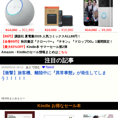
¥14,980
→ ¥11,980
¥19,980
→ ¥16,980
¥14,980
→ ¥8,980
【88円】
講談社 夏電書2026 人気コミックスALL88円！
【全巻99円】
秋田書店『クローバー』『チキン』『ドロップOG』1週間限定！
【最大65%OFF】
Kindle本 サマーセール第2弾
Amazon・Kindleのセール情報まとめは
こちら
注目の記事
🐦Tweet
あとで読む
2026/05/10 18:12
【衝撃】旅客機、離陸中に『異常事態』が発生してしま
う！！！！！
NEWSまとめもりー
Kindle お得なセール本