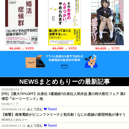
¥1,100
→ ¥499
¥1,760
→ ¥499
¥1,320
→ ¥330
NEWSまとめもりーの最新記事
2026/08/13まで
[PR]
【最大70%OFF】白泉社 3週連続!!白泉社人気作品 夏の特大割引フェア 第2
弾②『ホーリーランド』他
Kindleストア
🐦Tweet
あとで読む
2026/08/08 18:12
【衝撃】南海電鉄がピニンファリーナと初共創！なにわ筋線の新型特急が凄そう
NEWSまとめもりー
🐦Tweet
あとで読む
2026/08/08 17:12