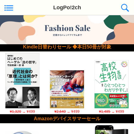
LogPo!2ch
Kindle日替わりセール ◆本日50冊が対象
¥1,320
→ ¥499
¥2,640
→ ¥499
¥1,485
→ ¥499
Amazonデバイスサマーセール