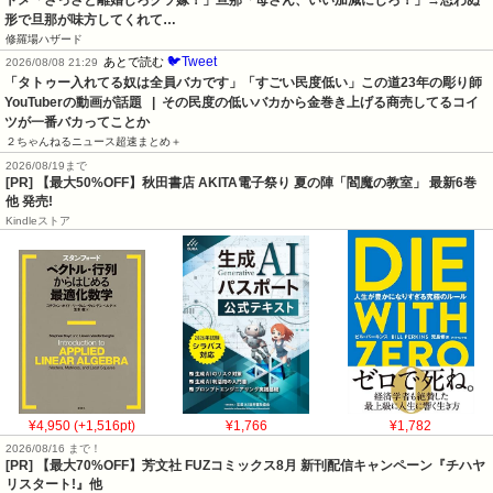
形で旦那が味方してくれて…
修羅場ハザード
🐦Tweet
あとで読む
2026/08/08 21:29
「タトゥー入れてる奴は全員バカです」「すごい民度低い」この道23年の彫り師
YouTuberの動画が話題   |  その民度の低いバカから金巻き上げる商売してるコイ
ツが一番バカってことか
２ちゃんねるニュース超速まとめ＋
2026/08/19まで
[PR] 【最大50%OFF】秋田書店 AKITA電子祭り 夏の陣「閻魔の教室」 最新6巻
他 発売!
Kindleストア
¥4,950 (+1,516pt)
¥1,766
¥1,782
2026/08/16 まで！
[PR] 【最大70%OFF】芳文社 FUZコミックス8月 新刊配信キャンペーン『チハヤ
リスタート!』他