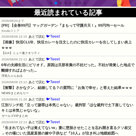
最近読まれている記事
2026/08/20まで
[PR]
【全巻99円】マッグガーデン『まもって守護月天！』99円均一セール
Kindleストア
🐦Tweet
あとで読む
2026/08/08 22:15
【画像】快活CLUB、快活カレーを注文したのに快活カレーを出してしまい炎上
ｗｗｗ
【2ch】ニュー速クオリティ
🐦Tweet
あとで読む
2026/08/08 22:12
6年の夫婦生活にピリオド。原因は旦那有責の不妊だった。不妊が発覚した地点で
離婚すればよかった...
浮気ちゃんねる
🐦Tweet
あとで読む
2026/08/08 22:12
【衝撃】さかなクン、結婚してる？の質問に「お魚で幸せ」と答えた結果ｗｗｗ
NEWSまとめもりー
🐦Tweet
あとで読む
2026/08/08 21:28
江別リンチ犯「立って謝罪は本気じゃない」 裁判官「ほな裁判で土下座してない
キミは本気じゃないな」
ガールズVIPまとめ
🐦Tweet
あとで読む
2026/08/08 22:13
「生まれてない子は覚えてないw」妻に堕胎させたことを忘れ開き直るクソ叔父
→その場にいた流産直後の嫁や子供など『10人』が泣き叫ぶ地獄絵図へ