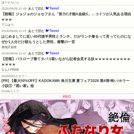
はーとらいふ
🐦Tweet
あとで読む
2026/08/08 21:48
【朗報】ジョジョのジョセフさん「努力C才能A血統S」←コイツが人気ある理由
ｗｗｗ
アニはつ
🐦Tweet
あとで読む
2026/08/08 21:47
はじめましてに近い40代後半男性とランチ。だがランチ奢るって言ってたのにな
ぜか1人分だけ頼もうとした男性、衝撃の一言
基地沢直樹
🐦Tweet
あとで読む
2026/08/08 21:47
【悲報】バスローブ着てタバコ吸いながら記者会見する奴ｗｗｗｗｗｗｗｗｗｗ
ｗｗｗｗ
なんJ PRIDE
2026/08/13 まで！
[PR] 【最大50%OFF】KADOKAWA 角川文庫 夏フェア2026 第4弾:怖い!ホラー
小説①『黒い家』他
Kindleストア
¥841