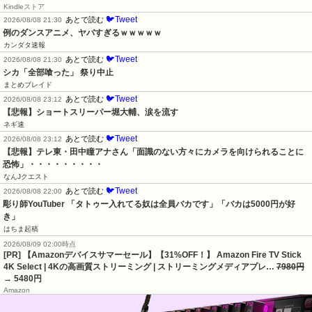
Kindleストア
🐦Tweet
あとで読む
2026/08/08 21:30
例のダンスアニメ、ヤバすぎるｗｗｗｗｗ
カンダタ速報
🐦Tweet
あとで読む
2026/08/08 21:30
シカ「全部喰った」 祭り中止
まとめブレイド
🐦Tweet
あとで読む
2026/08/08 23:12
【悲報】ショートスリーパー堀大輔、涙を流す
ネギ速
🐦Tweet
あとで読む
2026/08/08 23:12
【悲報】テレ東・田中瞳アナさん「面識のない方々にカメラを向けられることに
恐怖」・・・・・・・・・
なんJクエスト
🐦Tweet
あとで読む
2026/08/08 22:00
彫り師YouTuber 「タトゥー入れてる奴は全員バカです」「バカは5000円が好
き」
はちま起稿
2026/08/09 02:00時点
[PR] 【Amazonデバイスサマーセール】【31%OFF！】 Amazon Fire TV Stick
4K Select | 4Kの高画質ストリーミング | ストリーミングメディアプレ…
7980円
→ 5480円
Amazon