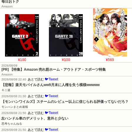
毎日おトク
Amazon
¥100
¥100
¥569
2026/08/09
[PR] 【特集】Amazon 売れ筋ホーム・アウトドア・スポーツ特集
Amazon
🐦Tweet
あとで読む
2026/08/08 22:40
【悲報】楽天モバイルさんww9月末に人権を失う模様wwwww
キニ速
🐦Tweet
あとで読む
2026/08/08 21:30
【モンハンワイルズ】スチームのレビュー以上に信じられる評価ってないだろ？
モンハンまとめ速報
🐦Tweet
あとで読む
2026/08/08 21:50
左ハンドル車のデメリット、意外と少ない
思考ちゃんねる
🐦Tweet
あとで読む
2026/08/08 21:50