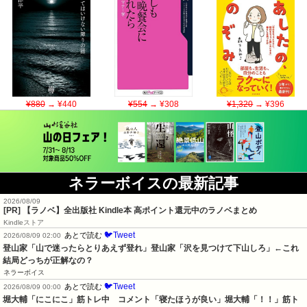
¥880
→ ¥440
¥554
→ ¥308
¥1,320
→ ¥396
ネラーボイスの最新記事
2026/08/09
[PR] 【ラノベ】全出版社 Kindle本 高ポイント還元中のラノベまとめ
Kindleストア
🐦Tweet
あとで読む
2026/08/09 02:00
登山家「山で迷ったらとりあえず登れ」登山家「沢を見つけて下山しろ」←これ
結局どっちが正解なの？
ネラーボイス
🐦Tweet
あとで読む
2026/08/09 00:00
堀大輔「にこにこ」筋トレ中　コメント「寝たほうが良い」堀大輔「！！」筋ト