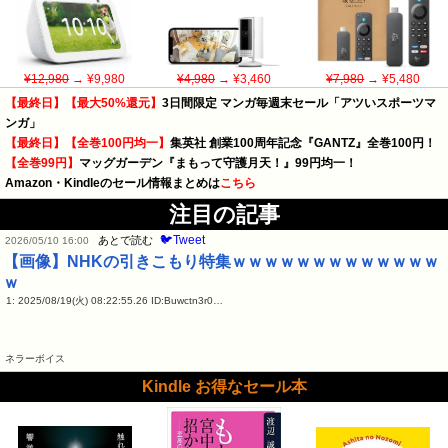
¥12,980
→ ¥9,980
¥4,980
→ ¥3,460
¥7,980
→ ¥5,480
【最終日】【最大50%還元】
3日間限定 マンガ毎週末セール「アツいスポーツマ
ンガ」
【最終日】【全巻100円均一】
集英社 創業100周年記念『GANTZ』全巻100円！
【全巻99円】
マッグガーデン『まもって守護月天！』99円均一！
Amazon・Kindleのセール情報まとめは
こちら
注目の記事
🐦Tweet
あとで読む
2026/05/10 16:00
【画像】NHKの引きこもり特集ｗｗｗｗｗｗｗｗｗｗｗｗｗ
ｗ
1: 2025/08/19(火) 08:22:55.26 ID:Buwctn3r0…
ネラーボイス
Kindle お得なセール本