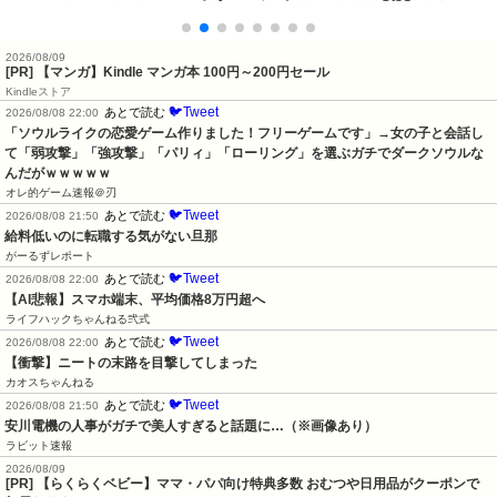
2026/08/09
[PR] 【マンガ】Kindle マンガ本 100円～200円セール
Kindleストア
🐦Tweet
あとで読む
2026/08/08 22:00
「ソウルライクの恋愛ゲーム作りました！フリーゲームです」→女の子と会話し
て「弱攻撃」「強攻撃」「パリィ」「ローリング」を選ぶガチでダークソウルな
んだがｗｗｗｗｗ
オレ的ゲーム速報＠刃
🐦Tweet
あとで読む
2026/08/08 21:50
給料低いのに転職する気がない旦那
がーるずレポート
🐦Tweet
あとで読む
2026/08/08 22:00
【AI悲報】スマホ端末、平均価格8万円超へ
ライフハックちゃんねる弐式
🐦Tweet
あとで読む
2026/08/08 22:00
【衝撃】ニートの末路を目撃してしまった
カオスちゃんねる
🐦Tweet
あとで読む
2026/08/08 21:50
安川電機の人事がガチで美人すぎると話題に…（※画像あり）
ラビット速報
2026/08/09
[PR] 【らくらくベビー】ママ・パパ向け特典多数 おむつや日用品がクーポンで