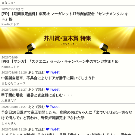
まなにゅ～
2026/08/18まで
[PR] 【期間限定無料】集英社 マーガレット17号配信記念『センチメンタル キ
ス』他
Kindleストア
2026/08/09
[PR] 【マンガ】『スクエニ』セール・キャンペーン中のマンガ本まとめ
Kindleストア
🐦Tweet
あとで読む
2026/08/08 21:26
中国製自動車、不具合によりドアが勝手に開いてしまう件
まとめたニュース
🐦Tweet
あとで読む
2026/08/08 21:27
甲子園出場校　猛暑と資金難に苦しむ・・・
ぶる速-VIP
🐦Tweet
あとで読む
2026/08/08 21:27
予定日10日過ぎて帝王切開したら、病院のおばちゃんに『楽でいいわねー切るだ
けで済んで』と言われ、野良妊婦認定までされた話
しゅらさん
🐦Tweet
あとで読む
2026/08/08 21:29
トメ「さっさと離婚しろクソ嫁！」旦那「母さん、いい加減にしろ！」→思わぬ