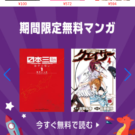
¥100
¥572
¥594