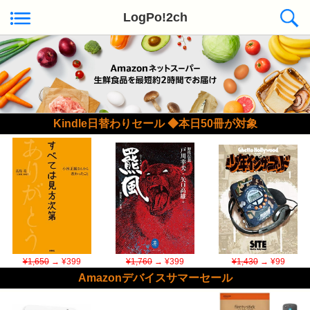
LogPo!2ch
Kindle日替わりセール ◆本日50冊が対象
¥1,650
→ ¥399
¥1,760
→ ¥399
¥1,430
→ ¥99
Amazonデバイスサマーセール