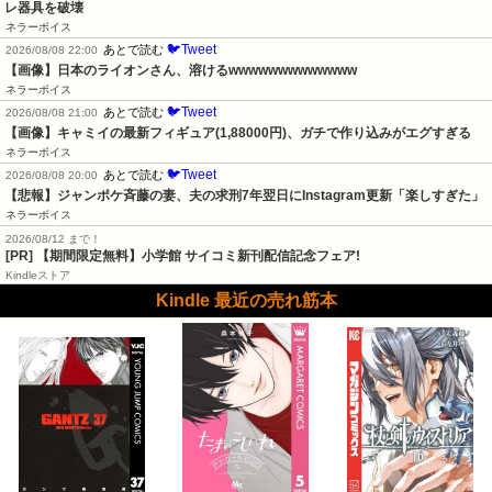
レ器具を破壊
ネラーボイス
🐦Tweet
あとで読む
2026/08/08 22:00
【画像】日本のライオンさん、溶けるwwwwwwwwwwwww
ネラーボイス
🐦Tweet
あとで読む
2026/08/08 21:00
【画像】キャミイの最新フィギュア(1,88000円)、ガチで作り込みがエグすぎる
ネラーボイス
🐦Tweet
あとで読む
2026/08/08 20:00
【悲報】ジャンポケ斉藤の妻、夫の求刑7年翌日にInstagram更新「楽しすぎた」
ネラーボイス
2026/08/12 まで！
[PR] 【期間限定無料】小学館 サイコミ新刊配信記念フェア!
Kindleストア
Kindle 最近の売れ筋本