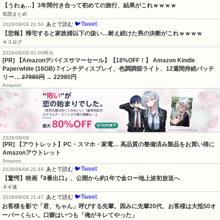
【うわぁ…】3年間付き合って初めての旅行、結果がこれｗｗｗｗ
気団まとめ
🐦Tweet
あとで読む
2026/08/08 21:50
【悲報】帰宅すると家政婦以下の扱い…耐え続けた男の決断がこれｗｗｗｗ
キスログ
2026/08/09 02:00時点
[PR] 【Amazonデバイスサマーセール】【18%OFF！】 Amazon Kindle
Paperwhite (16GB) 7インチディスプレイ、色調調節ライト、12週間持続バッテ
リー…
27980円
→ 22980円
Amazon
2026/08/09
[PR] 【アウトレット】PC・スマホ・家電… 高品質の整備済み製品をお買い得に
Amazonアウトレット
Amazon
🐦Tweet
あとで読む
2026/08/08 21:49
【驚愕】映画『8番出口』、公開から約1年で金ロー地上波初放送へ
ネギ速
🐦Tweet
あとで読む
2026/08/08 21:47
お客様を影で「君、ちゃん」呼びする先輩。因みに先輩20代、お客様は大抵50オ
ーバーくらい。口癖はいつも「俺がキレてやった」