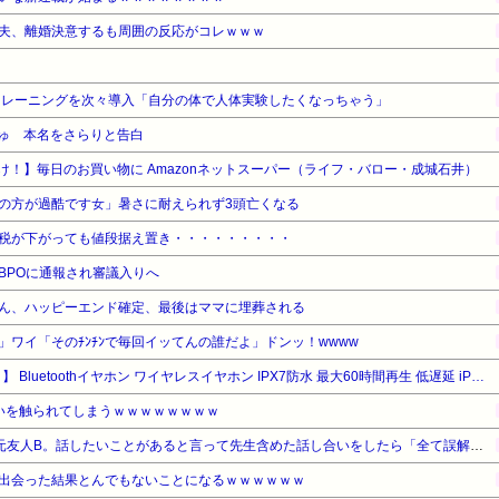
夫、離婚決意するも周囲の反応がコレｗｗｗ
トレーニングを次々導入「自分の体で人体実験したくなっちゃう」
ゅ 本名をさらりと告白
け！】毎日のお買い物に Amazonネットスーパー（ライフ・バロー・成城石井）
の方が過酷です女」暑さに耐えられず3頭亡くなる
税が下がっても値段据え置き・・・・・・・・・
BPOに通報され審議入りへ
ん、ハッピーエンド確定、最後はママに埋葬される
！」ワイ「そのﾁﾝﾁﾝで毎回イッてんの誰だよ」ドンッ！wwww
【タイムセール】【74%OFF！】 Bluetoothイヤホン ワイヤレスイヤホン IPX7防水 最大60時間再生 低遅延 iPhone/Android対応
いを触られてしまうｗｗｗｗｗｗｗｗ
いじめの主犯Aと取り巻きの元友人B。話したいことがあると言って先生含めた話し合いをしたら「全て誤解。私達は何もしてない」と言い出した
出会った結果とんでもないことになるｗｗｗｗｗｗ