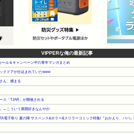
VIPPERな俺の最新記事
e本 セール＆キャンペーン中の青年マンガまとめ
ックドアが仕込まれていたwww
さん、捕まる
ース「TJAR」が開催される
」←こういう展開好きなんやが
KITA電子祭り 夏の陣 サスペンス&ホラー&スリラーコミック特集!『おかえり、パパ』