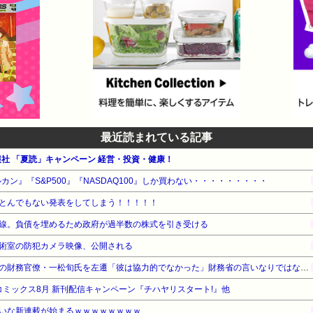
最近読まれている記事
報社 「夏読」キャンペーン 経営・投資・健康！
カン』『S&P500』『NASDAQ100』しか買わない・・・・・・・・・
とんでもない発表をしてしまう！！！！！
線。負債を埋めるため政府が過半数の株式を引き受ける
術室の防犯カメラ映像、公開される
【速報】高市政権、エース級の財務官僚・一松旬氏を左遷「彼は協力的でなかった」財務省の言いなりではないことが判明
UZコミックス8月 新刊配信キャンペーン『チハヤリスタート!』他
いな新連載が始まるｗｗｗｗｗｗｗｗ