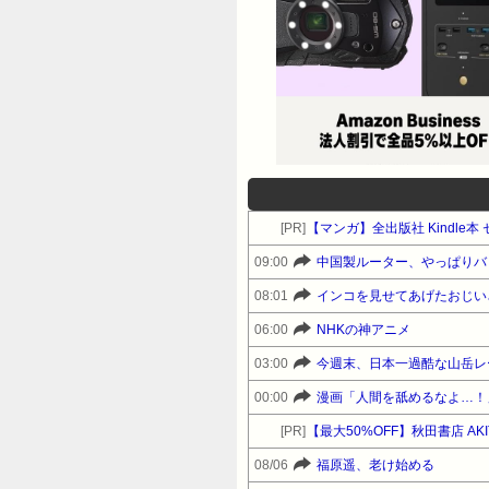
[PR]
【マンガ】全出版社 Kindl
09:00
中国製ルーター、やっぱりバ
08:01
インコを見せてあげたおじい
06:00
NHKの神アニメ
03:00
今週末、日本一過酷な山岳レ
00:00
漫画「人間を舐めるなよ…！
[PR]
【最大50%OFF】秋田書店 A
08/06
福原遥、老け始める