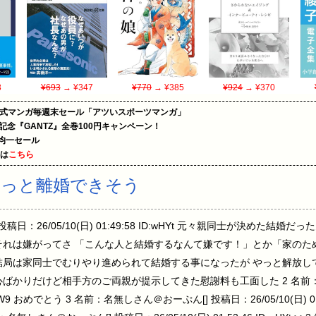
3
¥693
→ ¥347
¥770
→ ¥385
¥924
→ ¥370
on公式マンガ毎週末セール「アツいスポーツマンガ」
年記念『GANTZ』全巻100円キャンペーン！
円均一セール
めは
こちら
やっと離婚できそう
稿日：26/05/10(日) 01:49:58 ID:wHYt 元々親同士が決めた結
それは嫌がってさ 「こんな人と結婚するなんて嫌です！」とか「家のた
結局は家同士でむりやり進められて結婚する事になったが やっと解放し
ばかりだけど相手方のご両親が提示してきた慰謝料も工面した 2 名前：
ID:GjW9 おめでとう 3 名前：名無しさん＠おーぷん[] 投稿日：26/05/10(日) 0