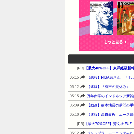
[PR]
【最大40%OFF】東洋経済新
05:15
【悲報】NISA民さん、『オル
05:12
【速報】『有吉の夏休み』、
05:15
万年赤字のインドネシア新幹
05:09
【動画】熊本地震の瞬間の手
05:10
[PR]
【最大70%OFF】芳文社 F
05:12
ジャンプラ、モーニングみた