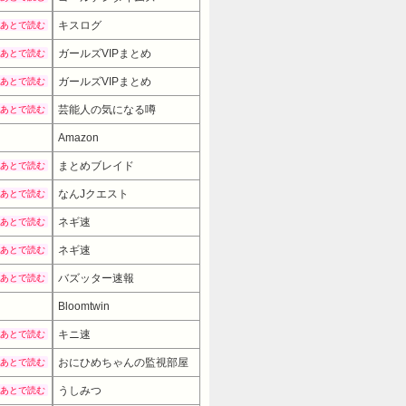
キスログ
あとで読む
ガールズVIPまとめ
あとで読む
ガールズVIPまとめ
あとで読む
芸能人の気になる噂
あとで読む
Amazon
まとめブレイド
あとで読む
なんJクエスト
あとで読む
ネギ速
あとで読む
ネギ速
あとで読む
バズッター速報
あとで読む
Bloomtwin
3900円
→ 999円 （10:00時点）
キニ速
あとで読む
おにひめちゃんの監視部屋
あとで読む
うしみつ
あとで読む