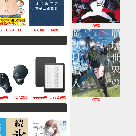
¥902
,210
→ ¥399
¥3,080
→ ¥499
1,800
→ ¥17,200
¥27,980
→ ¥22,980
¥770