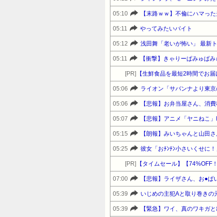
05:10
【末路ｗｗ】不倫にハマった
05:11
やってみたいバイト
05:12
浅田舞「老いが怖い」 最新
05:11
【衝撃】きゃりーぱみゅぱみ
[PR]
【生鮮食品を最短2時間でお届
05:06
ライオン「サバンナより東京
05:06
【悲報】お弁当屋さん、消費
05:07
【悲報】アニメ「ヤニねこ」
05:15
【朗報】みいちゃんと山田さ
05:25
彼女「おﾁﾝﾁﾝ小さいくせに
[PR]
07:00
【悲報】ライザさん、お●ぱ
05:39
05:39
【緊急】ワイ、真のワキガと