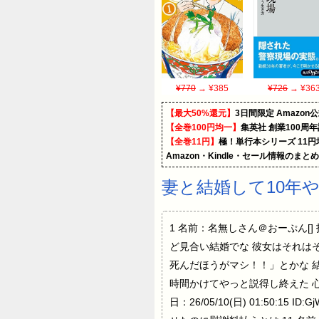
¥770
→ ¥385
¥726
→ ¥36
【最大50%還元】
3日間限定 Amaz
【全巻100円均一】
集英社 創業100周
【全巻11円】
極！単行本シリーズ 11
Amazon・Kindle・セール情報のまと
妻と結婚して10年
1 名前：名無しさん＠おーぷん[] 投
ど見合い結婚でな 彼女はそれは
死んだほうがマシ！！」とかな 
時間かけてやっと説得し終えた 心
日：26/05/10(日) 01:50:15 