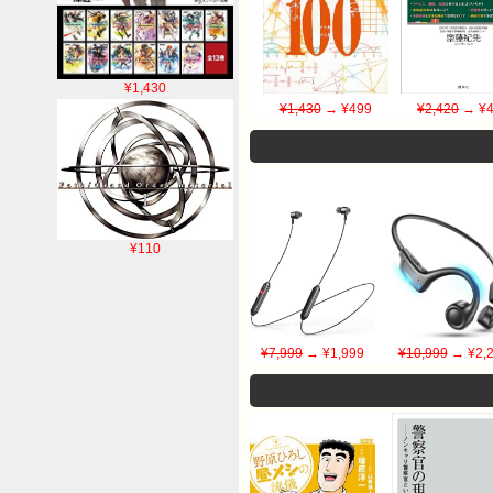
¥1,430
¥1,430
→ ¥499
¥2,420
→ ¥4
¥110
¥7,999
→ ¥1,999
¥10,999
→ ¥2,