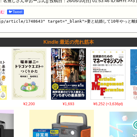
しさん＠おーぷん[] 投稿日：26/05/10(日) 01:53:46 ID:wHYt
ん＠おーぷん[] 投稿日：26/05/10(日) 01:54:58 ID:ueBA >
読む
🐦Tweet
Kindle 最近の売れ筋本
¥2,200
¥1,693
¥6,252 (+3,636pt)