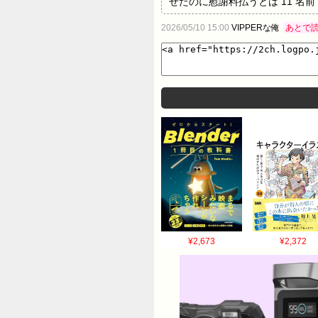
せたのに慰謝料払うとは 11 名前：名無
しなきゃならんやろ 12 名前：名無しさ
2026/05/10 15:00
VIPPERな俺
あとで
レベルやが…
¥2,673
¥2,372