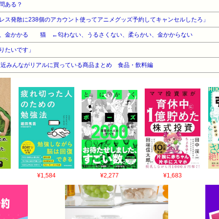
問ある？
レス発散に238個のアカウント使ってアニメグッズ予約してキャンセルしたろ」
い、金かかる 猫 ←匂わない、うるさくない、柔らかい、金かからない
りたいです」
最近みんながリアルに買っている商品まとめ 食品・飲料編
¥1,584
¥2,277
¥1,683