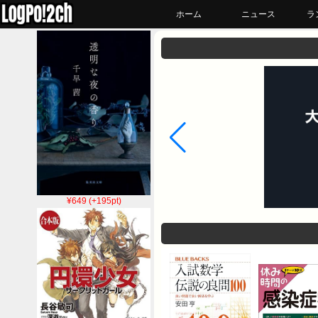
ホーム
ニュース
ラ
¥649 (+195pt)