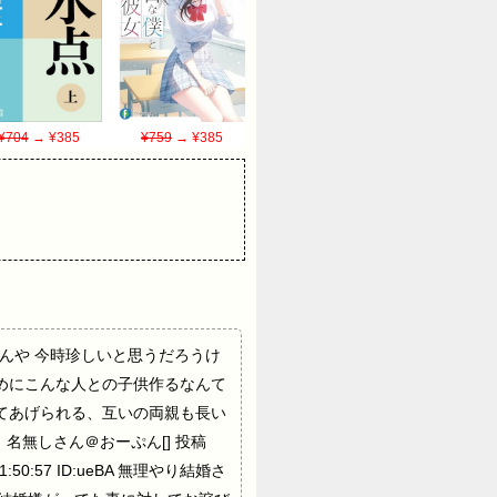
¥704
→ ¥385
¥759
→ ¥385
婚だったんや 今時珍しいと思うだろうけ
めにこんな人との子供作るなんて
てあげられる、互いの両親も長い
名無しさん＠おーぷん[] 投稿
1:50:57 ID:ueBA 無理やり結婚さ