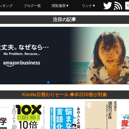
ンキング
ブログ一覧
閲覧履歴▼
リンク▼
ブックマーク
最近読んだ
あとで読む
ネットスーパー
飲食店舗用品
セール情報
注目の記事
Kindle日替わりセール ◆本日50冊が対象