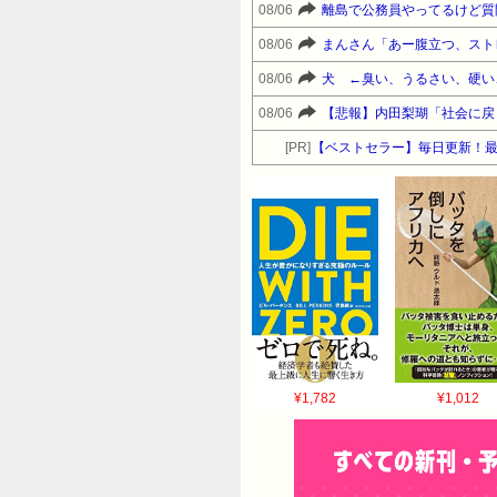
08/06
離島で公務員やってるけど質
08/06
まんさん「あー腹立つ、スト
08/06
犬 ←臭い、うるさい、硬
08/06
【悲報】内田梨瑚「社会に戻
[PR]
【ベストセラー】毎日更新！
¥1,782
¥1,012