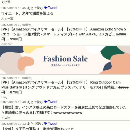
えび通
🐦Tweet
あとで読む
2026/08/09 16:45
ワイ二ート、来年で還暦を迎える
ふぇー速
2026/08/09 19:00時点
[PR] 【Amazonデバイスサマーセール】【23%OFF！】 Amazon Echo Show 5
(エコーショー5) 第3世代 - スマートディスプレイ with Alexa、2メガピ…
12980
円
→ 9980円
Amazon
2026/08/09 19:00時点
[PR] 【Amazonデバイスサマーセール】【32%OFF！】 Ring Outdoor Cam
Plus Battery (リング アウトドアカム プラス バッテリーモデル) | 高精細…
12980
円
→ 8790円
Ring
🐦Tweet
あとで読む
2026/08/09 16:40
【爆笑】女、インスタ映えの為にロードスターを路肩に止めて記念撮影していた
ら後続車に突っ込まれて咽び泣くwwwwwwwwwww
キニ速
🐦Tweet
あとで読む
2026/08/09 18:13
【悲報】八王子の夏祭り、衛生管理終わってた