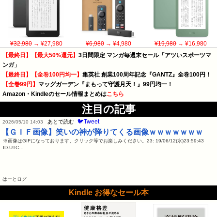
¥32,980
→ ¥27,980
¥6,980
→ ¥4,980
¥19,980
→ ¥16,980
【最終日】【最大50%還元】
3日間限定 マンガ毎週末セール「アツいスポーツマ
ンガ」
【最終日】【全巻100円均一】
集英社 創業100周年記念『GANTZ』全巻100円！
【全巻99円】
マッグガーデン『まもって守護月天！』99円均一！
Amazon・Kindleのセール情報まとめは
こちら
注目の記事
🐦Tweet
あとで読む
2026/05/10 14:03
【ＧＩＦ画像】笑いの神が降りてくる画像ｗｗｗｗｗｗｗ
※画像はGIFになっております、クリック等でお楽しみください。23: 19/06/12(水)23:59:43
ID:UTC…
はーとログ
Kindle お得なセール本