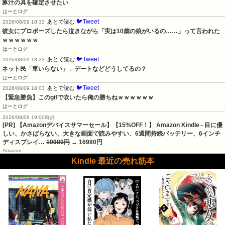
豚汁の具を確定させたい
はーとログ
🐦Tweet
あとで読む
2026/08/09 18:33
彼女にプロポーズしたら泣きながら「実は10歳の娘がいるの……」って言われた
ｗｗｗｗｗｗ
はーとログ
🐦Tweet
あとで読む
2026/08/09 18:22
ネット民「車いらない」←デートなどどうしてるの？
はーとログ
🐦Tweet
あとで読む
2026/08/09 18:03
【緊急勝負】このgifで吹いたら俺の勝ちねｗｗｗｗｗｗ
はーとログ
2026/08/09 19:00時点
[PR] 【Amazonデバイスサマーセール】【15%OFF！】 Amazon Kindle - 目に優
しい、かさばらない、大きな画面で読みやすい、6週間持続バッテリー、6インチ
ディスプレイ…
19980円
→ 16980円
Amazon
Kindle 最近の売れ筋本