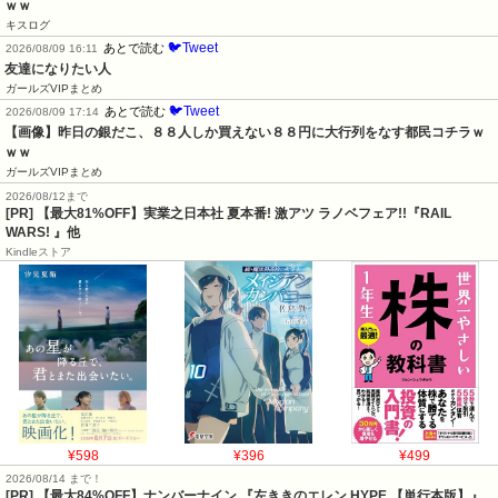
ｗｗ
キスログ
🐦Tweet
あとで読む
2026/08/09 16:11
友達になりたい人
ガールズVIPまとめ
🐦Tweet
あとで読む
2026/08/09 17:14
【画像】昨日の銀だこ、８８人しか買えない８８円に大行列をなす都民コチラｗ
ｗｗ
ガールズVIPまとめ
2026/08/12まで
[PR] 【最大81%OFF】実業之日本社 夏本番! 激アツ ラノベフェア!!『RAIL
WARS! 』他
Kindleストア
¥598
¥396
¥499
2026/08/14 まで！
[PR] 【最大84%OFF】ナンバーナイン 『左ききのエレン HYPE 【単行本版】』