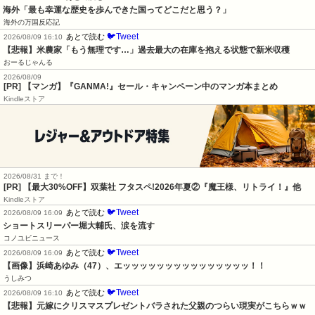
海外「最も幸運な歴史を歩んできた国ってどこだと思う？」
海外の万国反応記
🐦Tweet
あとで読む
2026/08/09 16:10
【悲報】米農家「もう無理です…」過去最大の在庫を抱える状態で新米収穫
おーるじゃんる
2026/08/09
[PR] 【マンガ】『GANMA!』セール・キャンペーン中のマンガ本まとめ
Kindleストア
2026/08/31 まで！
[PR] 【最大30%OFF】双葉社 フタスペ!2026年夏②『魔王様、リトライ！』他
Kindleストア
🐦Tweet
あとで読む
2026/08/09 16:09
ショートスリーパー堀大輔氏、涙を流す
コノユビニュース
🐦Tweet
あとで読む
2026/08/09 16:09
【画像】浜崎あゆみ（47）、エッッッッッッッッッッッッッッッ！！
うしみつ
🐦Tweet
あとで読む
2026/08/09 16:10
【悲報】元嫁にクリスマスプレゼントバラされた父親のつらい現実がこちらｗｗ