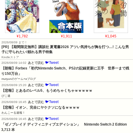
¥1,782
¥1,911
¥1,045
2026/08/09 まで！
[PR] 【期間限定無料】講談社 夏電書2026 アツい気持ちが胸を打つ…! こんな男
子に守られたい!頼れる男子特集
Kindleストア
🐦Tweet
あとで読む
2026/08/09 14:02
【朗報】Forbes「初代Nintendo Switch、PS2の記録更新に王手　世界一まで残
り150万台」
mutyunのゲーム+αブログ
🐦Tweet
あとで読む
2026/08/09 15:20
【悲報】とあるのレベル5、もうめちゃくちゃｗｗｗｗｗ
ぴこ速
🐦Tweet
あとで読む
2026/08/09 16:45
【悲報】イオン、完全にヤケクソになるｗｗｗｗ
わんこーる速報！
🐦Tweet
あとで読む
2026/08/09 16:45
「ゼノブレイド ディフィニティブエディション」　Nintendo Switch 2 Edition　
3,713 本