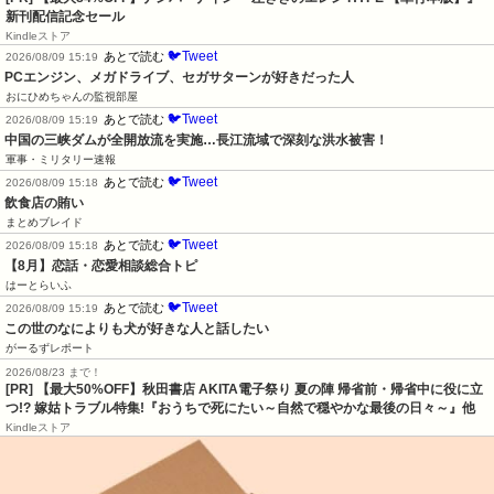
新刊配信記念セール
Kindleストア
🐦Tweet
あとで読む
2026/08/09 15:19
PCエンジン、メガドライブ、セガサターンが好きだった人
おにひめちゃんの監視部屋
🐦Tweet
あとで読む
2026/08/09 15:19
中国の三峡ダムが全開放流を実施…長江流域で深刻な洪水被害！
軍事・ミリタリー速報
🐦Tweet
あとで読む
2026/08/09 15:18
飲食店の賄い
まとめブレイド
🐦Tweet
あとで読む
2026/08/09 15:18
【8月】恋話・恋愛相談総合トピ
はーとらいふ
🐦Tweet
あとで読む
2026/08/09 15:19
この世のなによりも犬が好きな人と話したい
がーるずレポート
2026/08/23 まで！
[PR] 【最大50%OFF】秋田書店 AKITA電子祭り 夏の陣 帰省前・帰省中に役に立
つ!? 嫁姑トラブル特集!『おうちで死にたい～自然で穏やかな最後の日々～』他
Kindleストア