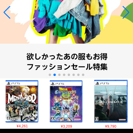
¥4,261
¥3,209
¥9,790