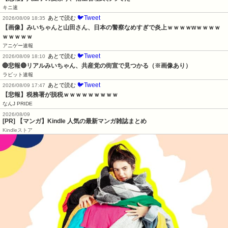
キニ速
🐦Tweet
あとで読む
2026/08/09 18:35
【画像】みいちゃんと山田さん、日本の警察なめすぎで炎上ｗｗｗｗwｗｗｗｗ
ｗｗｗｗｗ
アニゲー速報
🐦Tweet
あとで読む
2026/08/09 18:10
🔴悲報🔴リアルみいちゃん、共産党の街宣で見つかる（※画像あり）
ラビット速報
🐦Tweet
あとで読む
2026/08/09 17:47
【悲報】税務署が脱税ｗｗｗｗｗｗｗｗｗ
なんJ PRIDE
2026/08/09
[PR] 【マンガ】Kindle 人気の最新マンガ雑誌まとめ
Kindleストア