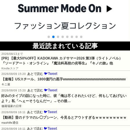
最近読まれている記事
2026/08/13まで
[PR]
【最大50%OFF】KADOKAWA カドサマー2026 第3弾（ライトノベル）
『ソードアート・オンライン』『魔法科高校の劣等生』『キノの旅』他
Kindleストア
🐦Tweet
あとで読む
2026/08/09 15:20
【速報】USスチール、1800億円の黒字wwwwwwwwwwwwwwwwwwwwwwww
キニ速
🐦Tweet
あとで読む
2026/08/09 15:20
好みのタイプの話になった時に、彼「俺は尽くされたいけど、何もしてあげない
よ？」私「へぇーそうなんだー」→その後…
修羅場家の日常
🐦Tweet
あとで読む
2026/08/09 16:11
【動画】昔のドラマのレ◯プシーン、今見るとアウトすぎるｗｗｗｗｗｗｗｗｗ
mashlife通信
🐦Tweet
あとで読む
2026/08/09 16:11