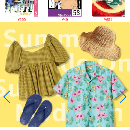
¥100
¥49
¥651