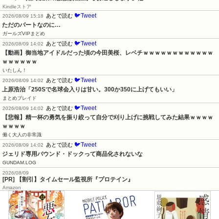
Kindleストア
🐦Tweet
あとで読む
2026/08/09 15:18
ただのパートなのに…
ガールズVIPまとめ
🐦Tweet
あとで読む
2026/08/09 14:02
【動画】御当地アイドルだった頃の今田美桜、レベチｗｗｗｗｗｗｗｗｗｗｗｗ
ｗｗｗｗｗｗ
いたしん！
🐦Tweet
あとで読む
2026/08/09 14:02
上原浩治「250Sで名球会入りは甘い。300か350に上げてもいい」
まとめブレイド
🐦Tweet
あとで読む
2026/08/09 14:02
【悲報】精一杯の勇気を振り絞って自分で刈り上げに挑戦してみた結果ｗｗｗｗ
ｗｗｗｗ
働く大人の非常識
🐦Tweet
あとで読む
2026/08/09 14:02
ジェリド専用バウンド・ドックって商品化されないな
GUNDAM.LOG
2026/08/09
[PR] 【割引】タイムセール監視所『プロテイン』
Amazon