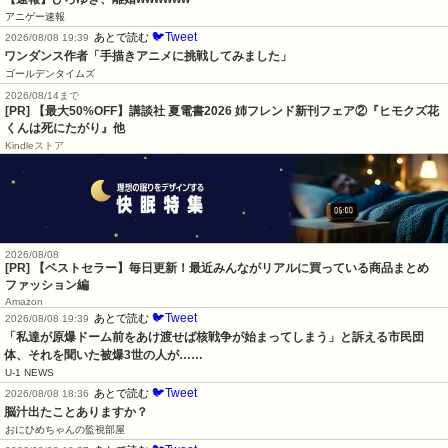
アニゲー速報
🐦Tweet
あとで読む
2026/08/08 19:39
ワンダンス作者「手描きアニメに挑戦してみました」
ゴールデンタイムズ
2026/08/14まで
[PR] 【最大50%OFF】講談社 夏電書2026 姉フレンド新刊フェア②『ヒモクズ花
くんは死にたがり』他
Kindleストア
2026/08/08
[PR] 【ベストセラー】毎日更新！最近みんながリアルに買っている商品まとめ
ファッション編
Amazon
🐦Tweet
あとで読む
2026/08/08 19:39
「私達が原爆ドーム前をあけ渡せば核戦争が始まってしまう」と訴える市民団
体、それを聞いた被爆3世の人が……
U-1 NEWS
🐦Tweet
あとで読む
2026/08/08 18:36
脳汁出たことありますか？
おにひめちゃんの監視部屋