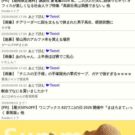
[PR] 【期間限定無料】講談社 夏電書2026 私、この人のために頑張っちゃう! オ
フィスが楽しくなる社会人ラブ特集『高坂社長は我慢できない』他
Kindleストア
🐦Tweet
あとで読む
2026/08/08 17:06
【画像】チアリーダーに顔を太ももで挟まれた男子高生、瞑想状態に
ネギ速
🐦Tweet
あとで読む
2026/08/08 17:06
【急募】登山用のアルファ米を買える場所
ガールズVIPまとめ
🐦Tweet
あとで読む
2026/08/08 18:32
【画像】あのちゃん、上半身ほぼ裸でご乱心
いたしん！
🐦Tweet
あとで読む
2026/08/08 17:05
【画像】「テニスの王子様」の手塚国光の零式サーブ、ガチで強すぎるｗｗｗｗ
最強ジャンプ放送局
🐦Tweet
あとで読む
2026/08/08 18:32
献血でなにを貰いましたか？
おにひめちゃんの監視部屋
2026/08/13 まで！
[PR]
【最大50%OFF】ワニブックス 82(ワニ)の日 2026 開催中『まほろまてぃっ
く 新装版』他
Kindleストア