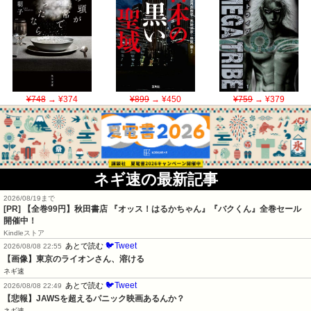
¥748
→ ¥374
¥899
→ ¥450
¥759
→ ¥379
ネギ速の最新記事
2026/08/19まで
[PR]
【全巻99円】秋田書店 『オッス！はるかちゃん』『バクくん』全巻セール
開催中！
Kindleストア
🐦Tweet
あとで読む
2026/08/08 22:55
【画像】東京のライオンさん、溶ける
ネギ速
🐦Tweet
あとで読む
2026/08/08 22:49
【悲報】JAWSを超えるパニック映画あるんか？
ネギ速