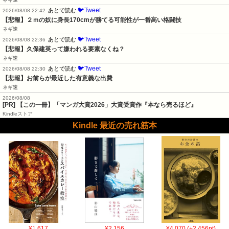
🐦Tweet
あとで読む
2026/08/08 22:42
【悲報】２ｍの奴に身長170cmが勝てる可能性が一番高い格闘技
ネギ速
🐦Tweet
あとで読む
2026/08/08 22:36
【悲報】久保建英って嫌われる要素なくね？
ネギ速
🐦Tweet
あとで読む
2026/08/08 22:30
【悲報】お前らが最近した有意義な出費
ネギ速
2026/08/08
[PR] 【この一冊】「マンガ大賞2026」大賞受賞作『本なら売るほど』
Kindleストア
Kindle 最近の売れ筋本
¥1,617
¥2,156
¥4,070 (+2,456pt)