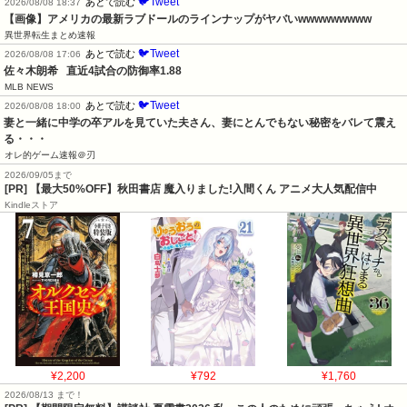
🐦Tweet
あとで読む
2026/08/08 18:37
【画像】アメリカの最新ラブドールのラインナップがヤバいwwwwwwwww
異世界転生まとめ速報
🐦Tweet
あとで読む
2026/08/08 17:06
佐々木朗希   直近4試合の防御率1.88
MLB NEWS
🐦Tweet
あとで読む
2026/08/08 18:00
妻と一緒に中学の卒アルを見ていた夫さん、妻にとんでもない秘密をバレて震え
る・・・
オレ的ゲーム速報＠刃
2026/09/05まで
[PR] 【最大50%OFF】秋田書店 魔入りました!入間くん アニメ大人気配信中
Kindleストア
¥2,200
¥792
¥1,760
2026/08/13 まで！