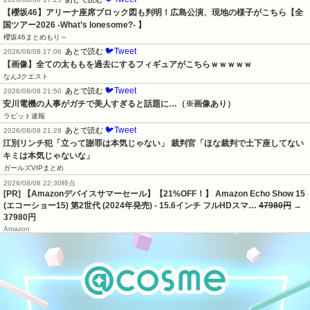
【櫻坂46】アリーナ座席ブロック図も判明！広島公演、現地の様子がこちら【全
国ツアー2026 -What’s lonesome?- 】
櫻坂46まとめもり～
🐦Tweet
あとで読む
2026/08/08 17:06
【画像】全ての太ももを過去にするフィギュアがこちらｗｗｗｗｗ
なんJクエスト
🐦Tweet
あとで読む
2026/08/08 21:50
安川電機の人事がガチで美人すぎると話題に…（※画像あり）
ラビット速報
🐦Tweet
あとで読む
2026/08/08 21:28
江別リンチ犯「立って謝罪は本気じゃない」 裁判官「ほな裁判で土下座してない
キミは本気じゃないな」
ガールズVIPまとめ
2026/08/08 22:30時点
[PR] 【Amazonデバイスサマーセール】【21%OFF！】 Amazon Echo Show 15
(エコーショー15) 第2世代 (2024年発売) - 15.6インチ フルHDスマ…
47980円
→
37980円
Amazon