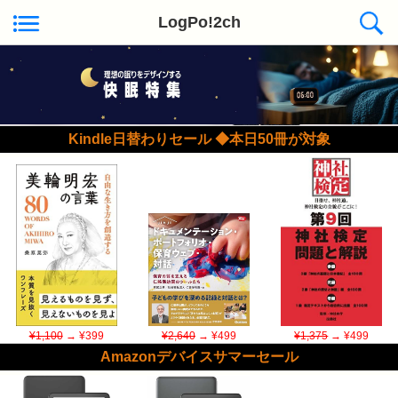
LogPo!2ch
Kindle日替わりセール ◆本日50冊が対象
¥1,100
→ ¥399
¥2,640
→ ¥499
¥1,375
→ ¥499
Amazonデバイスサマーセール