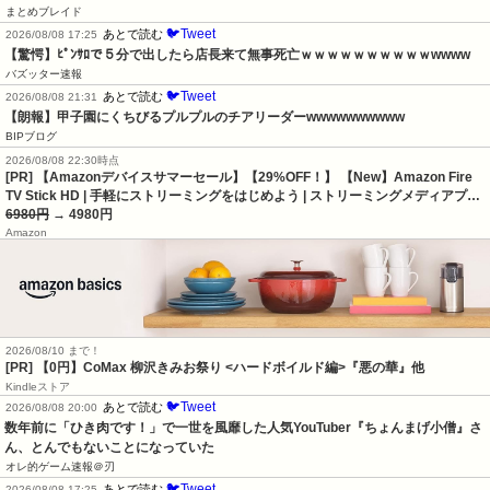
まとめブレイド
🐦Tweet
あとで読む
2026/08/08 17:25
【驚愕】ﾋﾟﾝｻﾛで５分で出したら店長来て無事死亡ｗｗｗｗｗｗｗｗｗｗwwww
バズッター速報
🐦Tweet
あとで読む
2026/08/08 21:31
【朗報】甲子園にくちびるプルプルのチアリーダーwwwwwwwwww
BIPブログ
2026/08/08 22:30時点
[PR] 【Amazonデバイスサマーセール】【29%OFF！】 【New】Amazon Fire
TV Stick HD | 手軽にストリーミングをはじめよう | ストリーミングメディアプ…
6980円
→ 4980円
Amazon
2026/08/10 まで！
[PR] 【0円】CoMax 柳沢きみお祭り <ハードボイルド編>『悪の華』他
Kindleストア
🐦Tweet
あとで読む
2026/08/08 20:00
数年前に「ひき肉です！」で一世を風靡した人気YouTuber『ちょんまげ小僧』さ
ん、とんでもないことになっていた
オレ的ゲーム速報＠刃
🐦Tweet
あとで読む
2026/08/08 17:25