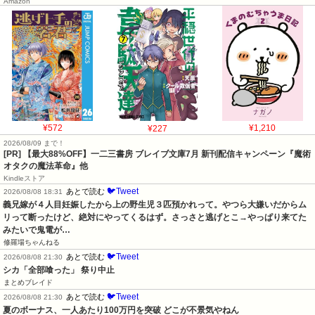
Amazon
¥572
¥227
¥1,210
2026/08/09 まで！
[PR] 【最大88%OFF】一二三書房 ブレイブ文庫7月 新刊配信キャンペーン『魔術
オタクの魔法革命』他
Kindleストア
🐦Tweet
あとで読む
2026/08/08 18:31
義兄嫁が４人目妊娠したから上の野生児３匹預かれって。やつら大嫌いだからム
リって断ったけど、絶対にやってくるはず。さっさと逃げとこ→やっぱり来てた
みたいで鬼電が…
修羅場ちゃんねる
🐦Tweet
あとで読む
2026/08/08 21:30
シカ「全部喰った」 祭り中止
まとめブレイド
🐦Tweet
あとで読む
2026/08/08 21:30
夏のボーナス、一人あたり100万円を突破 どこが不景気やねん