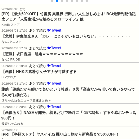
2026/08/18 まで！
[PR] 【最大50%OFF】竹書房 異世界で新しい人生はじめます! BCf最新刊配信記
念フェア『人質生活から始めるスローライフ』他
Kindleストア
🐦Tweet
あとで読む
2026/08/08 17:06
【悲報】伊集院光さん「カレーにじゃがいもはいらない」・・・・・・・・・
なんJクエスト
🐦Tweet
あとで読む
2026/08/08 17:32
【悲報】坂口杏里、逃走ｗｗｗｗｗｗｗｗｗｗｗ
なんJ PRIDE
🐦Tweet
あとで読む
2026/08/08 18:31
【画像】NHKの素朴な女子アナが可愛すぎる
BIPブログ
🐦Tweet
あとで読む
2026/08/08 17:49
蓮舫「蓮舫だから叩いて良いという報道」 X民「高市だから叩いて良いをやって
るのがお前だろ」
２ちゃんねるニュース超速まとめ＋
🐦Tweet
あとで読む
2026/08/08 20:00
【画像あり】NASAが開発、着るだけで瞬時に「-15℃冷却」する冷感ポンチョ3,
980円！
投資ちゃんねる
2026/08/08
[PR] 【半額ストア】ヤスイイね 掘り出し物から新商品まで50%OFF！