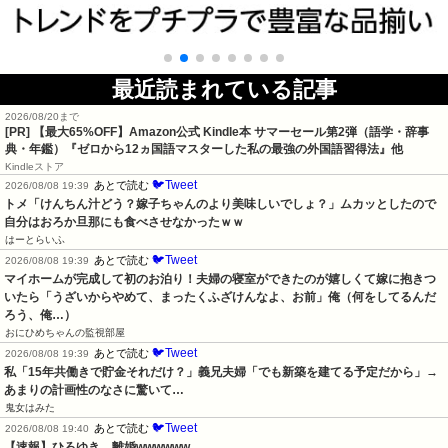
最近読まれている記事
2026/08/20まで
[PR]
【最大65%OFF】Amazon公式 Kindle本 サマーセール第2弾（語学・辞事
典・年鑑）『ゼロから12ヵ国語マスターした私の最強の外国語習得法』他
Kindleストア
🐦Tweet
あとで読む
2026/08/08 19:39
トメ「けんちん汁どう？嫁子ちゃんのより美味しいでしょ？」ムカッとしたので
自分はおろか旦那にも食べさせなかったｗｗ
はーとらいふ
🐦Tweet
あとで読む
2026/08/08 19:39
マイホームが完成して初のお泊り！夫婦の寝室ができたのが嬉しくて嫁に抱きつ
いたら「うざいからやめて、まったくふざけんなよ、お前」俺（何をしてるんだ
ろう、俺…）
おにひめちゃんの監視部屋
🐦Tweet
あとで読む
2026/08/08 19:39
私「15年共働きで貯金それだけ？」義兄夫婦「でも新築を建てる予定だから」→
あまりの計画性のなさに驚いて…
鬼女はみた
🐦Tweet
あとで読む
2026/08/08 19:40
【速報】ひろゆき、離婚wwwwww