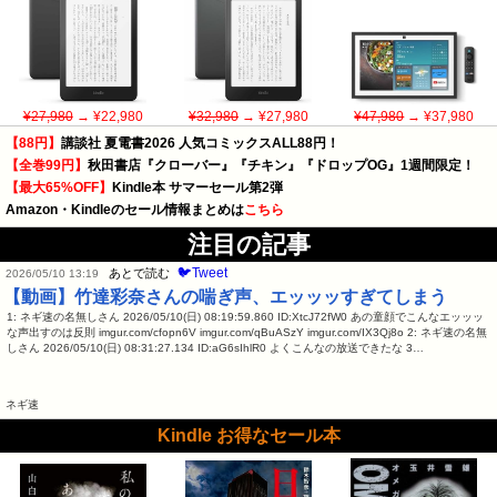
¥27,980
→ ¥22,980
¥32,980
→ ¥27,980
¥47,980
→ ¥37,980
【88円】
講談社 夏電書2026 人気コミックスALL88円！
【全巻99円】
秋田書店『クローバー』『チキン』『ドロップOG』1週間限定！
【最大65%OFF】
Kindle本 サマーセール第2弾
Amazon・Kindleのセール情報まとめは
こちら
注目の記事
🐦Tweet
あとで読む
2026/05/10 13:19
【動画】竹達彩奈さんの喘ぎ声、エッッッすぎてしまう
1: ネギ速の名無しさん 2026/05/10(日) 08:19:59.860 ID:XtcJ72fW0 あの童顔でこんなエッッッ
な声出すのは反則 imgur.com/cfopn6V imgur.com/qBuASzY imgur.com/IX3Qj8o 2: ネギ速の名無
しさん 2026/05/10(日) 08:31:27.134 ID:aG6sIhlR0 よくこんなの放送できたな 3…
ネギ速
Kindle お得なセール本