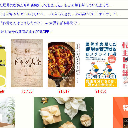
た屈辱的なあだ名を偶然知ってしまった。しかも嫁も黙っていたようで…
てまでキャリアってほしい？」って言ってきた。その言い分にモヤモヤして…
お母さんはどうしたの？」 → 大胆すぎる尋問で...
出し物から新商品まで50%OFF！
pt)
¥1,485
¥1,617
¥1,650