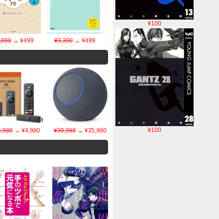
¥100
,090
→ ¥499
¥3,300
→ ¥499
¥100
6,980
→ ¥4,980
¥39,980
→ ¥35,980