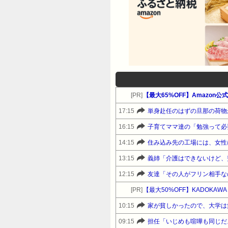
[PR]
【最大65%OFF】Amazon
17:15
単身赴任のはずの旦那の荷物
16:15
子育てママ達の「勉強って必
14:15
住み込み先の工場には、女性
13:15
義姉「介護はできないけど、
12:15
友達「その人がフリン相手な
[PR]
【最大50%OFF】KADOKAWA
10:15
家が貧しかったので、大学は
09:15
担任「いじめも喧嘩も同じだ