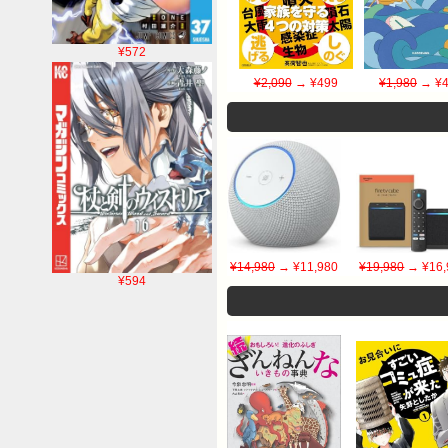
¥572
¥2,090
→ ¥499
¥1,980
→ ¥4
¥14,980
→ ¥11,980
¥19,980
→ ¥16,
¥594