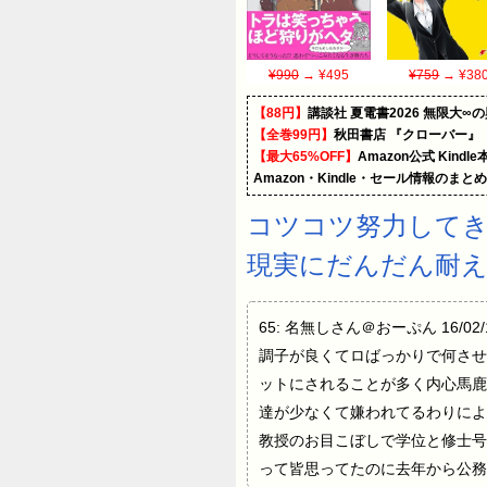
¥990
→ ¥495
¥759
→ ¥38
【88円】
講談社 夏電書2026 無限大∞
【全巻99円】
秋田書店 『クローバー』
【最大65%OFF】
Amazon公式 Kind
Amazon・Kindle・セール情報のまと
コツコツ努力してき
現実にだんだん耐
65: 名無しさん＠おーぷん 16/0
調子が良くてロばっかりで何させ
ットにされることが多く内心馬鹿
達が少なくて嫌われてるわりによ
教授のお目こぼしで学位と修士号
って皆思ってたのに去年から公務