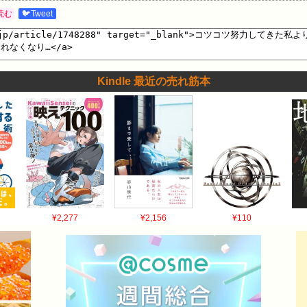
うとがんばってたり真面目に就活しても思う通りの仕事ができなくて困
読む
🐦Tweet
うままに生きていく人間がいると真面目な人間は馬鹿を見るものって言
どそろそろ不幸になってくれないかなって願ってしまうわ 引用元: ス
Kindle 最近の売れ筋本
¥2,277
¥2,156
¥110