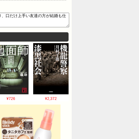
ってたりするのに何この差あん
われてるようで物凄く理不尽に
レを立てるまでに至らない愚痴・
¥726
¥2,372