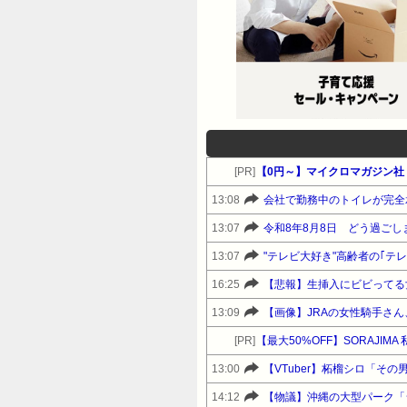
[PR]
【0円～】マイクロマガジン社 
13:08
会社で勤務中のトイレが完全
13:07
令和8年8月8日 どう過ごし
13:07
"テレビ大好き"高齢者の｢テ
16:25
【悲報】生挿入にビビってる
13:09
【画像】JRAの女性騎手さ
[PR]
13:00
【VTuber】柘榴シロ「そ
14:12
【物議】沖縄の大型パーク「