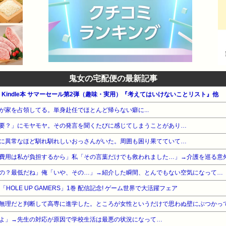
鬼女の宅配便の最新記事
公式 Kindle本 サマーセール第2弾（趣味・実用）『考えてはいけないことリスト』他
が家を占領してる。単身赴任でほとんど帰らない癖に...
要？」にモヤモヤ。その発言を聞くたびに感じてしまうことがあり…
に異常なほど馴れ馴れしいおっさんがいた。周囲も困り果てていて…
費用は私が負担するから」私「その言葉だけでも救われました…」→介護を巡る意
の？最低だね」俺「いや、その…」→紹介した瞬間、とんでもない空気になって…
 「HOLE UP GAMERS」1巻 配信記念! ゲーム世界で大活躍フェア
無理だと判断して高専に進学した。ところが女性というだけで思わぬ壁にぶつかっ
よ」→先生の対応が原因で学校生活は最悪の状況になって…