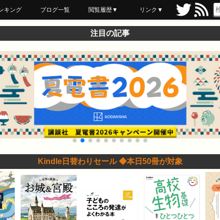
ンキング
ブログ一覧
閲覧履歴▼
リンク▼
ブックマーク
最近読んだ
あとで読む
ネットスーパー
飲食店舗用品
セール情報
注目の記事
Kindle日替わりセール ◆本日50冊が対象