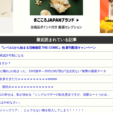
最近読まれている記事
『レベル1から始まる召喚無双 THE COMIC』他 新刊配信キャンペーン
承認許可制になる
ますか？
レビ離れ｣が始まった…10代後半～20代の約7割が"ほぼ見ない"衝撃の最新データ
女多すぎだろｗｗｗｗｗｗｗｗｗｗwwww
ん、陰好みｗｗｗｗｗｗｗｗｗｗｗｗｗｗ
【最大50%OFF】SORAJIMA 私の幸せは、私が決める『シングルマザーの転生悪女ですが、溺愛ルートつかみました!』3巻配信記念
の男はやめなさい」
ジャングリア」、とんでもない物を投入してしまう！！！！！