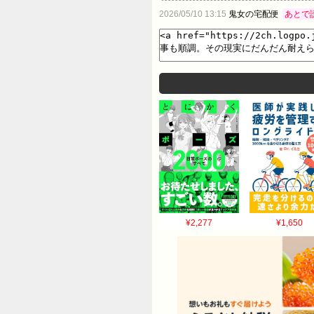
実績を積んで正規の研究員になろ
2026/05/10 13:15
鬼女の宅配便
あとで
な適当でへらへらしてるくせに思
感じてしまう嫌な思考だと思うけ
悩み・相談part25…
¥2,277
¥1,650