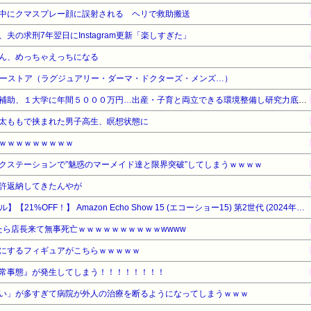
中にクマスプレー顔に誤射される ヘリで救助搬送
夫の求刑7年翌日にInstagram更新「楽しすぎた」
ん、めっちゃえっちになる
ティーストア（ラグジュアリー・ダーマ・ドクターズ・メンズ…）
【文科省】女性研究者支援に補助、１大学に年間５０００万円…出産・子育と両立できる環境整備し研究力底上げ
太ももで挟まれた男子高生、瞑想状態に
ｗｗｗｗｗｗｗｗｗ
クステーションで”魅惑のマーメイド達と限界突破”してしまうｗｗｗｗ
許返納してきたんやが
【Amazonデバイスサマーセール】【21%OFF！】 Amazon Echo Show 15 (エコーショー15) 第2世代 (2024年発売) - 15.6インチ フルHDスマートディスプレイ with Alexa、Fire TV機能搭載、Alexa対応音声認識リモコン同梱
したら店長来て無事死亡ｗｗｗｗｗｗｗｗｗｗwwww
にするフィギュアがこちらｗｗｗｗｗ
常事態』が発生してしまう！！！！！！！！
い」が多すぎて病院が外人の治療を断るようになってしまうｗｗｗ