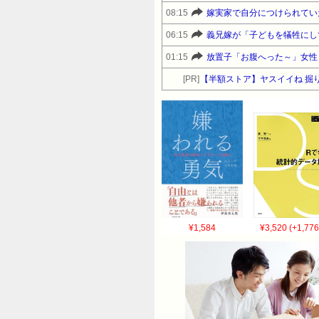
08:15
嫁実家で自分につけられてい
06:15
義兄嫁が「子どもを犠牲にし
01:15
放置子「お腹へった～」女性「
[PR]
【半額ストア】ヤスイイね 掘り
¥1,584
¥3,520 (+1,776