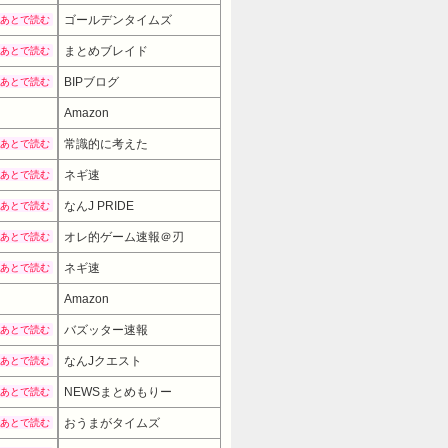
ゴールデンタイムズ
あとで読む
まとめブレイド
あとで読む
BIPブログ
あとで読む
Amazon
常識的に考えた
あとで読む
ネギ速
あとで読む
なんJ PRIDE
あとで読む
オレ的ゲーム速報＠刃
あとで読む
ネギ速
あとで読む
Amazon
バズッター速報
あとで読む
なんJクエスト
あとで読む
NEWSまとめもりー
あとで読む
おうまがタイムズ
あとで読む