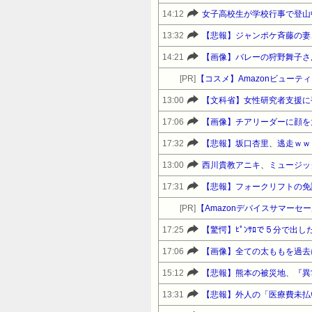
14:12
女子高校生が学校行事で登山
13:32
【悲報】ジャンポケ斉藤の妻、
14:21
【画像】バレーの狩野舞子さ
[PR]
【コスメ】Amazonビュー
13:00
17:06
【画像】チアリーダーに顔を
17:32
【悲報】坂口杏里、逃走ｗｗ
13:00
西川貴教アニキ、ミュージッ
17:31
【悲報】フォークリフトの免
[PR]
17:25
【驚愕】ﾋﾟﾝｻﾛで５分で出
17:06
【画像】全ての太ももを過去
15:12
【悲報】熊本の被災地、『異
13:31
【悲報】外人の「医療費未払