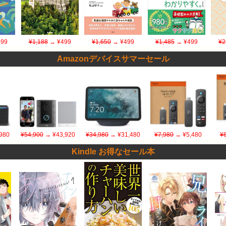
99
¥1,188
→ ¥499
¥1,650
→ ¥499
¥1,485
→ ¥499
¥2
Amazonデバイスサマーセール
980
¥54,900
→ ¥43,920
¥34,980
→ ¥31,480
¥7,980
→ ¥5,480
¥
Kindle お得なセール本