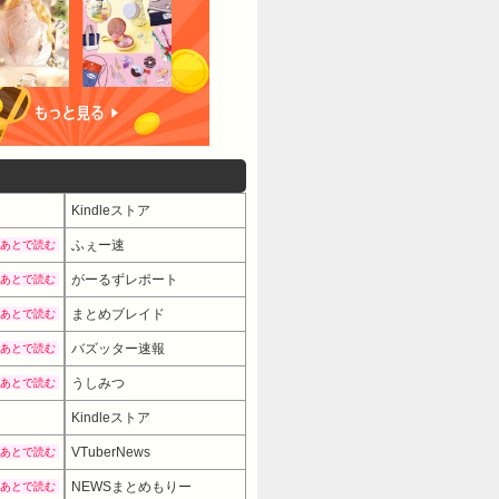
Kindleストア
ふぇー速
あとで読む
がーるずレポート
あとで読む
まとめブレイド
あとで読む
バズッター速報
あとで読む
うしみつ
あとで読む
Kindleストア
VTuberNews
あとで読む
NEWSまとめもりー
あとで読む