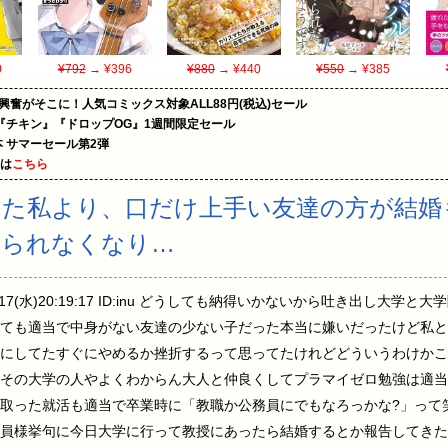
0
¥792
→ ¥396
¥880
→ ¥440
¥550
→ ¥385
の興奮がそこに！人気コミックス対象ALL88円(税込)セール
『チキン』『ドロップOG』1週間限定セール
le本 サマーセール第2弾
めは
こちら
た私より、口だけ上手い友達の方が結婚
えられなくなり…
2/17(水)20:19:17 ID:inu どうしても納得いかないから吐き出し大
ても適当で中身がない友達の少ない子だった本当に嫌いだったけど私と
にしてたすぐにやめるか挫折するって思ってたけれどどういうわけかこ
その大学の人やよくわからん大人と仲良くしてプラマイゼロ勉強は適当
取った就活も適当で卒業時に「教職か公務員にでもなろっかな?」って
員様挙句に今日大学に行って教授にあったら結婚するとか報告してきた