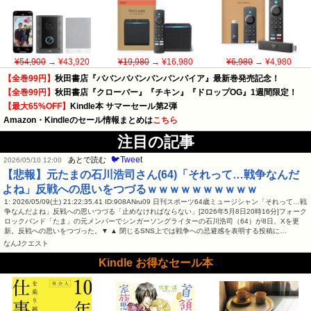
¥54,900
→ ¥43,920
¥19,980
→ ¥16,980
¥6,980
→ ¥4,980
【全巻99円】
秋田書店『ババンババンバンバンパイア』最新巻発売記念！
【全巻99円】
秋田書店『クローバー』『チキン』『ドロップOG』1週間限定！
【最大65%OFF】
Kindle本 サマーセール第2弾
Amazon・Kindleのセール情報まとめは
こちら
注目の記事
🐦Tweet
あとで読む
2026/05/10 12:00
【悲報】元たまの石川浩司さん(64)「それって…戦争なんだ
よね」反戦への思いをつづるｗｗｗｗｗｗｗｗｗｗ
1: 2026/05/09(土) 21:22:35.41 ID:908ANru09 日刊スポーツ64歳ミュージシャン「それって…戦
争なんだよね」反戦への思いつづる「止めなければならない」[2026年5月8日20時16分]フォーク
ロックバンド「たま」の元メンバーでシンガーソングライターの石川浩司（64）が8日、Xを更
新。反戦への思いをつづった。▼ ▲ 閉じるSNS上では戦争への忌避感を表明する投稿に…
なんJクエスト
Kindle お得なセール本