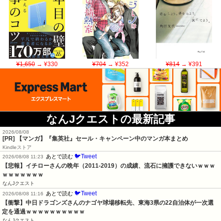
¥1,650
→ ¥330
¥704
→ ¥352
¥814
→ ¥391
なんJクエストの最新記事
2026/08/08
[PR] 【マンガ】『集英社』セール・キャンペーン中のマンガ本まとめ
Kindleストア
🐦Tweet
あとで読む
2026/08/08 11:23
【悲報】イチローさんの晩年（2011-2019）の成績、流石に擁護できないｗｗｗ
ｗｗｗｗｗｗｗ
なんJクエスト
🐦Tweet
あとで読む
2026/08/08 11:16
【衝撃】中日ドラゴンズさんのナゴヤ球場移転先、東海3県の22自治体が一次選
定を通過ｗｗｗｗｗｗｗｗｗｗ
なんJクエスト