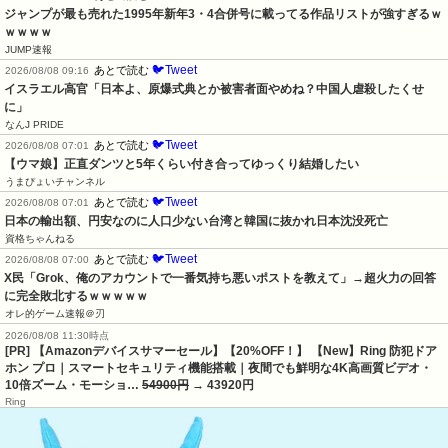
ジャンプが最も売れた1995年新年3・4合併号に載ってる作品リストが強すぎるｗ
ｗｗｗｗ
JUMP速報
🐦Tweet
あとで読む
2026/08/08 09:16
イスラエル高官「日本よ、原爆式典とか被害者面やめね？中国人虐殺したくせ
に」
なんJ PRIDE
🐦Tweet
あとで読む
2026/08/08 07:01
【ウマ娘】正直ダンツと5年くらい付き合ってゆっくり結婚したい
うまぴょいチャンネル
🐦Tweet
あとで読む
2026/08/08 07:01
日本の輸出額、円安なのに人口少ない台湾と韓国に抜かれ日本沈没死亡
資格ちゃんねる
🐦Tweet
あとで読む
2026/08/08 07:00
X民「Grok、俺のアカウントで一番気持ち悪いポストを教えて」→超火力の回答
に完全敗北するｗｗｗｗｗ
オレ的ゲーム速報＠刃
2026/08/08 11:30時点
[PR] 【Amazonデバイスサマーセール】【20%OFF！】 【New】Ring 防犯ドア
ホン プロ｜スマートセキュリティ機能搭載｜夜間でも鮮明な4K高画質ビデオ・
10倍ズーム・モーショ…
54900円
→ 43920円
Ring