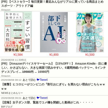
[PR] 【ベストセラー】毎日更新！最近みんながリアルに買っている商品まとめ
スポーツ・アウトドア編
Amazon
¥1,584
¥1,800
¥1,500
2026/08/08 11:30時点
[PR] 【Amazonデバイスサマーセール】【15%OFF！】 Amazon Kindle - 目に優
しい、かさばらない、大きな画面で読みやすい、6週間持続バッテリー、6インチ
ディスプレイ…
19980円
→ 16980円
Amazon
🐦Tweet
あとで読む
2026/08/08 08:12
【衝撃】ヒコロヒーがコンビニの『割引おにぎり』を買わない理由がこちらｗｗ
ｗｗ
NEWSまとめもりー
🐦Tweet
あとで読む
2026/08/08 09:01
【悲報】女子ダンス部、緊急でコメ欄を閉鎖した動画がこれ・・・・・
BIPブログ