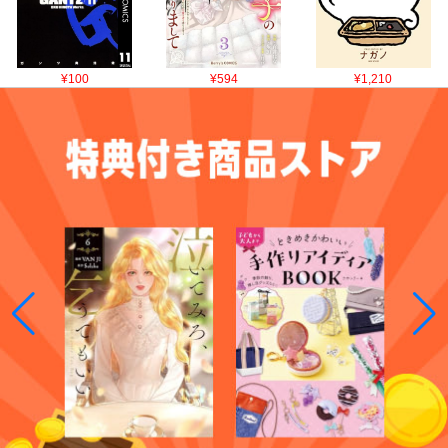
¥100
¥594
¥1,210