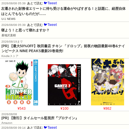
🐦Tweet
あとで読む
2026/08/08 05:39
左遷された財務省エリートに待ち受ける運命がやばすぎる！と話題に、経歴自体
はとんでもないものだが……
U-1 NEWS
🐦Tweet
あとで読む
2026/08/08 05:39
寝よう！と思って寝れますか？
基地沢直樹
2026/08/19まで
[PR] 【最大50%OFF】秋田書店 チキン 「ドロップ」前夜の物語最新48巻&ナイ
ンピークス NINE PEAKS最新20巻発売!
Kindleストア
¥543
¥100
¥862
2026/08/08
[PR] 【割引】タイムセール監視所『プロテイン』
Amazon
🐦Tweet
あとで読む
2026/08/08 09:14