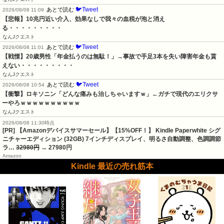
🐦Tweet
あとで読む
2026/08/08 11:09
【悲報】10兆円近い介入、効果なしで我々の血税が泡と消え
る・・・・・・・・・
なんJクエスト
🐦Tweet
あとで読む
2026/08/08 11:01
【戦慄】20歳男性「年金払うのは無駄！」→事故で手足3本を失い障害年金も貰
えない・・・・・・・・・
なんJクエスト
🐦Tweet
あとで読む
2026/08/08 10:54
【衝撃】ロキソニン「どんな痛みも治しちゃいますｗ」←ガチで現代のエリクサ
ーやろｗｗｗｗｗｗｗｗｗｗ
なんJクエスト
2026/08/08 11:30時点
[PR] 【Amazonデバイスサマーセール】【15%OFF！】 Kindle Paperwhite シグ
ニチャーエディション (32GB) 7インチディスプレイ、明るさ自動調整、色調調節
ラ…
32980円
→ 27980円
Amazon
Kindle 最近の売れ筋本