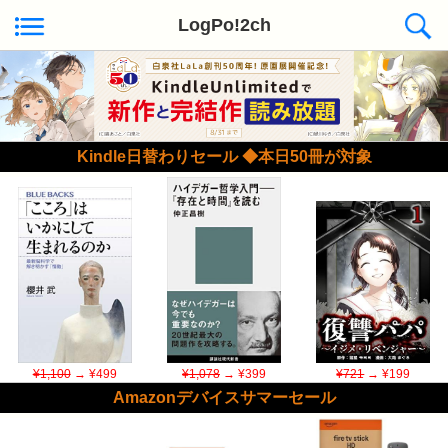
LogPo!2ch
Kindle日替わりセール ◆本日50冊が対象
¥1,100
→ ¥499
¥1,078
→ ¥399
¥721
→ ¥199
Amazonデバイスサマーセール