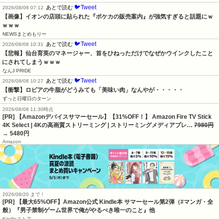
🐦Tweet
あとで読む
2026/08/08 07:12
【画像】イオンの店頭に貼られた『ポケカの販売案内』が強気すぎると話題にｗ
ｗｗｗ
NEWSまとめもりー
🐦Tweet
あとで読む
2026/08/08 10:31
【悲報】仙台育英のマネージャー、首をひねっただけでなぜかウインクしたこと
にされてしまうｗｗｗ
なんJ PRIDE
🐦Tweet
あとで読む
2026/08/08 10:27
【衝撃】ロピアの牛脂がどうみても「美味い肉」なんやが・・・・・
ずっと日曜日のターン
2026/08/08 11:30時点
[PR] 【Amazonデバイスサマーセール】【31%OFF！】 Amazon Fire TV Stick
4K Select | 4Kの高画質ストリーミング | ストリーミングメディアプレ…
7980円
→ 5480円
Amazon
2026/08/20 まで！
[PR]
【最大65%OFF】Amazon公式 Kindle本 サマーセール第2弾（#マンガ・全
般）『男子禁制ゲーム世界で俺がやるべき唯一のこと』他
Kindleストア