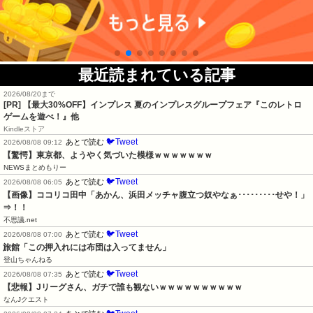
最近読まれている記事
2026/08/20まで
[PR]
【最大30%OFF】インプレス 夏のインプレスグループフェア『このレトロ
ゲームを遊べ！』他
Kindleストア
🐦Tweet
あとで読む
2026/08/08 09:12
【驚愕】東京都、ようやく気づいた模様ｗｗｗｗｗｗｗ
NEWSまとめもりー
🐦Tweet
あとで読む
2026/08/08 06:05
【画像】ココリコ田中「あかん、浜田メッチャ腹立つ奴やなぁ･････････せや！」
⇒！！
不思議.net
🐦Tweet
あとで読む
2026/08/08 07:00
旅館「この押入れには布団は入ってません」
登山ちゃんねる
🐦Tweet
あとで読む
2026/08/08 07:35
【悲報】Jリーグさん、ガチで誰も観ないｗｗｗｗｗｗｗｗｗｗ
なんJクエスト