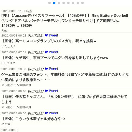
2026/08/08 11:30時点
[PR] 【Amazonデバイスサマーセール】【40%OFF！】 Ring Battery Doorbell
(リング ドアベル バッテリーモデル) | ワンタッチ取り付け | ドア前防犯カ…
14980円
→ 8980円
Ring
🐦Tweet
あとで読む
2026/08/08 06:02
【画像】高一ミスコングランプリのメスガキ、我々を挑発ｗ
いたしん！
🐦Tweet
あとで読む
2026/08/08 07:01
【画像】女子高生、市民プールでエグい乳を放り出してしまうwww
BIPブログ
🐦Tweet
あとで読む
2026/08/08 10:30
ゲーム業界ご用達のフォント、年間料金“53倍”かつ“更新毎に値上げ”のありえな
い契約により多数撤退へ・・・
オレ的ゲーム速報＠刃
🐦Tweet
あとで読む
2026/08/08 09:40
【悲報】任天堂キッズさん、「Aボタン長押し」に気づかず任天堂に修正させて
しまう
オレ的ゲーム速報＠刃
🐦Tweet
あとで読む
2026/08/08 06:06
【画像】こういう水着ギャル好きなやつ
ネギ速
2026/08/08