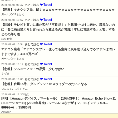
🐦Tweet
あとで読む
2026/08/08 08:47
【悲報】キオクシア民、逝くｗｗｗｗｗｗｗｗｗｗｗｗｗｗｗｗｗｗｗｗｗｗｗ
ガールズVIPまとめ
🐦Tweet
あとで読む
2026/08/08 10:57
【討論】テレビを買いに来た客が「不良品！」と怒鳴りつけに来た。異常ないの
に「客に商品変えろと言われたら変えるのが常識！本社に電話する」と客。する
とその帰り道
怒り新党
🐦Tweet
あとで読む
2026/08/08 10:54
エアコン業者「エアコンスプレー使っても室内に風を送り込んでるファンは汚い
ままですよ」331.5万バズ
ガールズVIPまとめ
🐦Tweet
あとで読む
2026/08/08 10:19
【悲報】ジムニーノマドの品質、少しやばい
ネギ速
🐦Tweet
あとで読む
2026/08/08 10:05
【悲報】台風15号、ダルビッシュのスライダーみたいになる
なんじぇいスタジアム
2026/08/08 11:30時点
[PR] 【Amazonデバイスサマーセール】【10%OFF！】 Amazon Echo Show 11
(エコーショー11) (2025年発売) - シームレスなデザイン、11インチフルH…
39980円
→ 35980円
Amazon