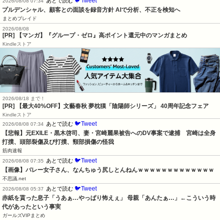
🐦Tweet
あとで読む
2026/08/08 07:34
プルデンシャル、顧客との面談を録音方針 AIで分析、不正を検知へ
まとめブレイド
2026/08/08
[PR] 【マンガ】『グループ・ゼロ』高ポイント還元中のマンガまとめ
Kindleストア
2026/08/18 まで！
[PR] 【最大40%OFF】文藝春秋 夢枕獏「陰陽師シリーズ」 40周年記念フェア
Kindleストア
🐦Tweet
あとで読む
2026/08/08 07:34
【悲報】元EXILE・黒木啓司、妻・宮崎麗果被告へのDV事案で逮捕　宮崎は全身
打撲、頭部裂傷及び打撲、頸部損傷の怪我
筋肉速報
🐦Tweet
あとで読む
2026/08/08 07:35
【画像】バレー女子さん、なんちゅう尻しとんねんｗｗｗｗｗｗｗｗｗｗｗｗｗ
不思議.net
🐦Tweet
あとで読む
2026/08/08 05:37
赤紙を貰った息子「うあぁ…やっぱり怖えぇ」 母親「あんたぁ…」←こういう時
代があったという事実
ガールズVIPまとめ