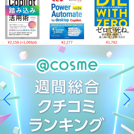
¥2,156 (+1,066pt)
¥2,277
¥1,782