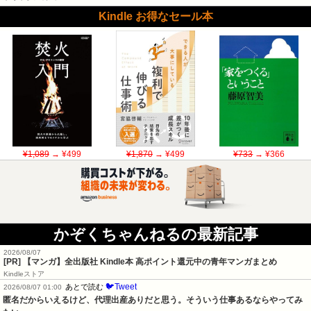
Kindle お得なセール本
¥1,089
→ ¥499
¥1,870
→ ¥499
¥733
→ ¥366
かぞくちゃんねるの最新記事
2026/08/07
[PR] 【マンガ】全出版社 Kindle本 高ポイント還元中の青年マンガまとめ
Kindleストア
🐦Tweet
あとで読む
2026/08/07 01:00
匿名だからいえるけど、代理出産ありだと思う。そういう仕事あるならやってみ