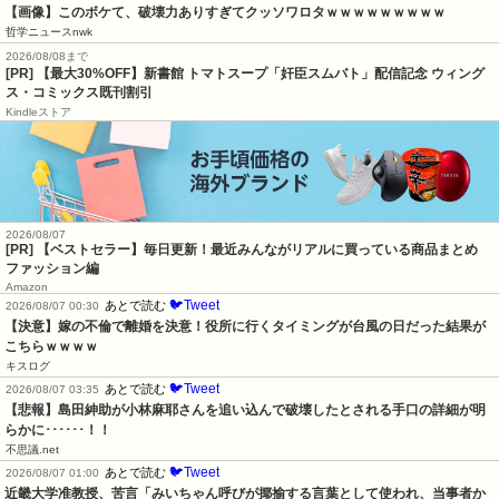
【画像】このボケて、破壊力ありすぎてクッソワロタｗｗｗｗｗｗｗｗｗ
哲学ニュースnwk
2026/08/08まで
[PR] 【最大30%OFF】新書館 トマトスープ「奸臣スムバト」配信記念 ウィング
ス・コミックス既刊割引
Kindleストア
2026/08/07
[PR] 【ベストセラー】毎日更新！最近みんながリアルに買っている商品まとめ
ファッション編
Amazon
🐦Tweet
あとで読む
2026/08/07 00:30
【決意】嫁の不倫で離婚を決意！役所に行くタイミングが台風の日だった結果が
こちらｗｗｗｗ
キスログ
🐦Tweet
あとで読む
2026/08/07 03:35
【悲報】島田紳助が小林麻耶さんを追い込んで破壊したとされる手口の詳細が明
らかに･･････！！
不思議.net
🐦Tweet
あとで読む
2026/08/07 01:00
近畿大学准教授、苦言「みいちゃん呼びが揶揄する言葉として使われ、当事者か