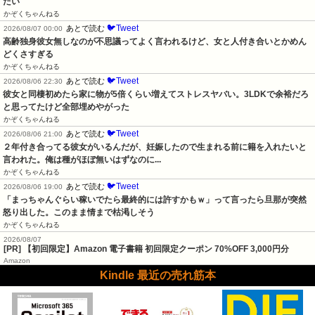
たい
かぞくちゃんねる
🐦Tweet
あとで読む
2026/08/07 00:00
高齢独身彼女無しなのが不思議ってよく言われるけど、女と人付き合いとかめん
どくさすぎる
かぞくちゃんねる
🐦Tweet
あとで読む
2026/08/06 22:30
彼女と同棲初めたら家に物が5倍くらい増えてストレスヤバい。3LDKで余裕だろ
と思ってたけど全部埋めやがった
かぞくちゃんねる
🐦Tweet
あとで読む
2026/08/06 21:00
２年付き合ってる彼女がいるんだが、妊娠したので生まれる前に籍を入れたいと
言われた。俺は種がほぼ無いはずなのに...
かぞくちゃんねる
🐦Tweet
あとで読む
2026/08/06 19:00
「まっちゃんぐらい稼いでたら最終的には許すかもｗ」って言ったら旦那が突然
怒り出した。このまま情まで枯渇しそう
かぞくちゃんねる
2026/08/07
[PR] 【初回限定】Amazon 電子書籍 初回限定クーポン 70%OFF 3,000円分
Amazon
Kindle 最近の売れ筋本