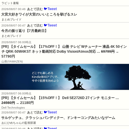
ラビット速報
🐦Tweet
あとで読む
2026/08/07 00:46
大宮大好きワイが大宮のいいところを挙げるスレ
まとめブレイド
🐦Tweet
あとで読む
2026/08/07 00:47
今月の振り返り【7月最終日】
まとめブレイド
2026/08/07 06:00時点
[PR] 【タイムセール】【17%OFF！】 山善 テレビ Wチューナー 液晶 4K 50イン
チ QRK-50W4KST ネット動画対応 Dolby Vision/Atmos対応 …
69799円
→
57790円
山善(YAMAZEN)
2026/08/07 06:00時点
[PR] 【タイムセール】【15%OFF！】 Dell SE2726D 27インチ モニター …
24980円
→ 21180円
Dell Technologies
🐦Tweet
あとで読む
2026/08/07 00:47
サルゲッチュ、クラッシュバンディクー、ドンキーコングみたいなゲーム
おにひめちゃんの監視部屋
🐦Tweet
あとで読む
2026/08/07 00:46