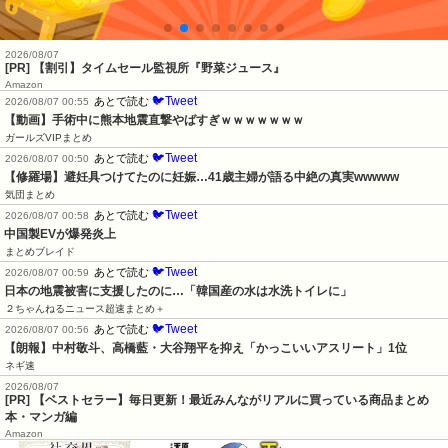
2026/08/07
[PR] 【割引】タイムセール監視所『野菜ジュース』
Amazon
🐦Tweet
あとで読む
2026/08/07 00:55
【動画】手術中に熊本地震直撃やばすぎｗｗｗｗｗｗｗ
ガールズVIPまとめ
🐦Tweet
あとで読む
2026/08/07 00:50
【修羅場】避妊具つけてたのに妊娠…41歳主婦が語る中絶の真実wwwww
気団まとめ
🐦Tweet
あとで読む
2026/08/07 00:58
中国製EVが爆発炎上
まとめブレイド
🐦Tweet
あとで読む
2026/08/07 00:59
日本の地震被害に支援したのに…「韓国産の水は水洗トイレに」
２ちゃんねるニュース超速まとめ＋
🐦Tweet
あとで読む
2026/08/07 00:56
【朗報】中村敬斗、高橋藍・大谷翔平を抑え「かっこいいアスリート」1位
ネギ速
2026/08/07
[PR] 【ベストセラー】毎日更新！最近みんながリアルに買っている商品まとめ
本・マンガ編
Amazon