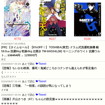
¥770
¥227
¥100
2026/08/07 06:00時点
[PR] 【タイムセール】【6%OFF！】 TOSHIBA(東芝) ドラム式洗濯乾燥機 幅
59.9㎝ 洗濯8kg 乾燥4kg 左開き TW-84GS4L(W) モーニングホワイト 抗菌ウル
ト…
138454円
→ 129800円
東芝
🐦Tweet
あとで読む
2026/08/07 00:49
【悲報】ちいかわ映画、爆死！鬼滅どころかコナンすら超えられず客足遠の
く・・・・・・・・・
なんJクエスト
🐦Tweet
あとで読む
2026/08/07 00:49
【悲報】三宅健、「一段落」の誤読が気になってしまう
ネギ速
🐦Tweet
あとで読む
2026/08/07 00:50
【画像】片山さつき（67）ちゃんの防災服ｗｗｗｗｗｗｗｗｗｗｗｗｗｗｗｗｗ
ｗｗｗｗｗｗ