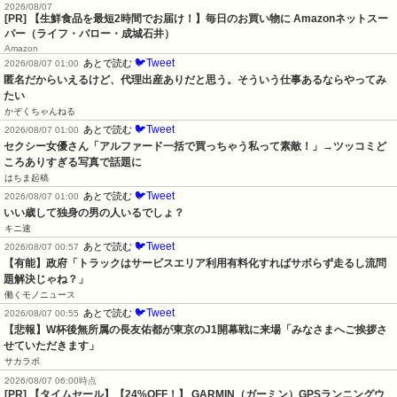
2026/08/07
[PR] 【生鮮食品を最短2時間でお届け！】毎日のお買い物に Amazonネットスー
パー（ライフ・バロー・成城石井）
Amazon
🐦Tweet
あとで読む
2026/08/07 01:00
匿名だからいえるけど、代理出産ありだと思う。そういう仕事あるならやってみ
たい
かぞくちゃんねる
🐦Tweet
あとで読む
2026/08/07 01:00
セクシー女優さん「アルファード一括で買っちゃう私って素敵！」→ツッコミど
ころありすぎる写真で話題に
はちま起稿
🐦Tweet
あとで読む
2026/08/07 01:00
いい歳して独身の男の人いるでしょ？
キニ速
🐦Tweet
あとで読む
2026/08/07 00:57
【有能】政府「トラックはサービスエリア利用有料化すればサボらず走るし流問
題解決じゃね？」
働くモノニュース
🐦Tweet
あとで読む
2026/08/07 00:55
【悲報】W杯後無所属の長友佑都が東京のJ1開幕戦に来場「みなさまへご挨拶さ
せていただきます」
サカラボ
2026/08/07 06:00時点
[PR] 【タイムセール】【24%OFF！】 GARMIN（ガーミン）GPSランニングウ