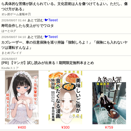
ら具体的な苦痛が訴えられている。文化芸術は人を傷つけてもよい。ただし、傷
つけ方がある」
オレ的ゲーム速報＠刃
🐦Tweet
あとで読む
2026/08/07 01:44
寿司自作したら安上がりでワロタ
はーとログ
🐦Tweet
あとで読む
2026/08/07 04:10
カズレーザー、車の任意保険を巡り持論「強制しろよ！」「保険にも入れないヤ
ツは運転すんなよ」
まとめブレイド
2026/08/07
[PR] 【マンガ】試し読みが出来る！期間限定無料本まとめ
Kindleストア
¥400
¥300
¥759