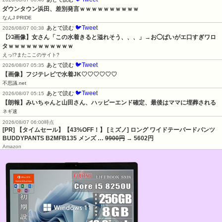
ダウンタウン浜田、差別発言ｗｗｗｗｗｗｗｗｗｗ
なんJ PRIDE
🐦Tweet
あとで読む
2026/08/07 00:38
【ｼｺ画像】女さん「この水着きると溢れそう、、、」→お◯ぱいがエ口すぎワロ
タｗｗｗｗｗｗｗｗｗｗｗ
えっ!?またここのサイト?
🐦Tweet
あとで読む
2026/08/07 05:35
【画像】フジテレビで水着JK♡♡♡♡♡♡
不思議.net
🐦Tweet
あとで読む
2026/08/07 05:15
【朗報】みいちゃんと山田さん、ハッピーエンド確定、最後はママに埋葬される
ネギ速
2026/08/07 06:00時点
[PR] 【タイムセール】【43%OFF！】 [ミズノ] ロング ワイドテーパードパンツ
BUDDYPANTS B2MFB135 メンズ …
9900円
→ 5602円
Amazon