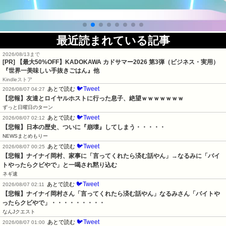
最近読まれている記事
2026/08/13まで
[PR]
【最大50%OFF】KADOKAWA カドサマー2026 第3弾（ビジネス・実用）
『世界一美味しい手抜きごはん』他
Kindleストア
🐦Tweet
あとで読む
2026/08/07 04:27
【悲報】友達とロイヤルホストに行った息子、絶望ｗｗｗｗｗｗｗ
ずっと日曜日のターン
🐦Tweet
あとで読む
2026/08/07 02:12
【悲報】日本の歴史、ついに『崩壊』してしまう・・・・・
NEWSまとめもりー
🐦Tweet
あとで読む
2026/08/07 00:25
【悲報】ナイナイ岡村、家事に「言ってくれたら済む話やん」→なるみに「バイ
トやったらクビやで」と一喝され黙り込む
ネギ速
🐦Tweet
あとで読む
2026/08/07 02:11
【悲報】ナイナイ岡村さん「言ってくれたら済む話やん」なるみさん「バイトや
ったらクビやで」・・・・・・・・・
なんJクエスト
🐦Tweet
あとで読む
2026/08/07 01:00