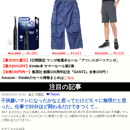
¥11,880
→ ¥6,480
¥11,000
→ ¥4,821
¥13,200
→ ¥5,533
【最大50%還元】
3日間限定 マンガ毎週末セール「アツいスポーツマンガ」
【最大65%OFF】
Kindle本 サマーセール第2弾
【全巻100円均一】
集英社 創業100周年記念『GANTZ』全巻100円！
Amazon・Kindleのセール情報まとめは
こちら
注目の記事
🐦Tweet
あとで読む
2026/05/10 10:50
子供嫌いマシになったかなと思ってたけど久々に無理だと思
った。仕事で20分ほど関わるだけできつくて...
647: おさかなくわえた名無しさん 2024/06/04(火) 08:42:39.75 ID:1XBX2AxX.net 子供嫌いマシ
になったかなと思ってたけど久々に無理だと思った 2歳児の大泣き やっぱ無理だわ仕事で20分ほ
ど関わるだけできつい…
かぞくちゃんねる