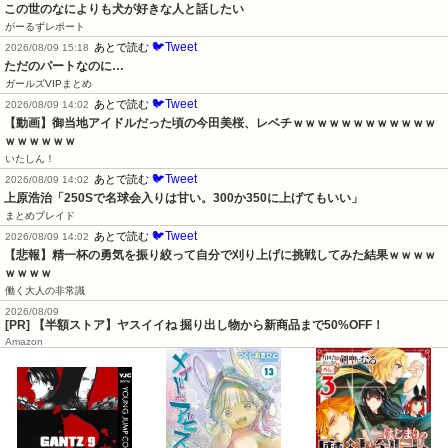
この世のなによりも犬が好きな人と話したい
がーるずレポート
🐦Tweet
あとで読む
2026/08/09 15:18
ただのパートなのに…
ガールズVIPまとめ
🐦Tweet
あとで読む
2026/08/09 14:02
【動画】御当地アイドルだった頃の今田美桜、レベチｗｗｗｗｗｗｗｗｗｗｗｗ
ｗｗｗｗｗｗ
いたしん！
🐦Tweet
あとで読む
2026/08/09 14:02
上原浩治「250Sで名球会入りは甘い。300か350に上げてもいい」
まとめブレイド
🐦Tweet
あとで読む
2026/08/09 14:02
【悲報】精一杯の勇気を振り絞って自分で刈り上げに挑戦してみた結果ｗｗｗｗ
ｗｗｗｗ
働く大人の非常識
2026/08/09
[PR] 【半額ストア】ヤスイイね 掘り出し物から新商品まで50%OFF！
Amazon