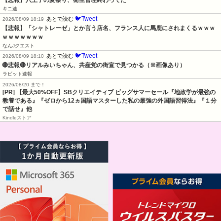
キニ速
🐦Tweet
あとで読む
2026/08/09 18:19
【悲報】「シャトレーゼ」とか言う店名、フランス人に馬鹿にされまくるｗｗｗ
ｗｗｗｗｗｗｗ
なんJクエスト
🐦Tweet
あとで読む
2026/08/09 18:10
🔴悲報🔴リアルみいちゃん、共産党の街宣で見つかる（※画像あり）
ラビット速報
2026/08/20 まで！
[PR]
【最大50%OFF】SBクリエイティブ ビッグサマーセール『地政学が最強の
教養である』『ゼロから12ヵ国語マスターした私の最強の外国語習得法』『１分
で話せ』他
Kindleストア