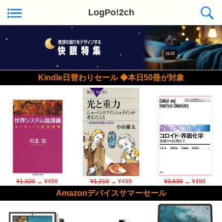
LogPo!2ch
Kindle日替わりセール ◆本日50冊が対象
¥1,320
→ ¥499
¥1,210
→ ¥499
¥3,630
→ ¥499
Amazonデバイスサマーセール