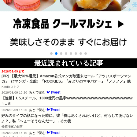
最近読まれている記事
2026/08/09まで
[PR]
【最大50%還元】Amazon公式マンガ毎週末セール「アツいスポーツマン
ガ」（#マンガ・全般）『ROOKIES』『みどりのマキバオー』『ノノノノ』他
Kindleストア
🐦Tweet
あとで読む
2026/08/09 15:20
【速報】USスチール、1800億円の黒字wwwwwwwwwwwwwwwwwwwwwwww
キニ速
🐦Tweet
あとで読む
2026/08/09 15:20
好みのタイプの話になった時に、彼「俺は尽くされたいけど、何もしてあげない
よ？」私「へぇーそうなんだー」→その後…
修羅場家の日常
🐦Tweet
あとで読む
2026/08/09 16:10