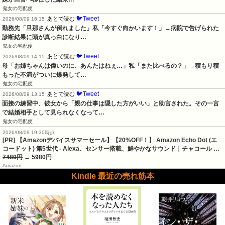
鬼女の宅配便
🐦Tweet
あとで読む
2026/08/09 16:15
勤務先「旦那さんが倒れました」私「今すぐ向かいます！」→病院で告げられた
診断結果に頭が真っ白になり…
鬼女の宅配便
🐦Tweet
あとで読む
2026/08/09 14:15
母「お姉ちゃんは偉いのに、あんたはねぇ…」私「また比べるの？」→積もり積
もった不満がついに爆発して…
鬼女の宅配便
🐦Tweet
あとで読む
2026/08/09 13:15
面接の練習中、彼女から「親の仕事は隠した方がいい」と助言された。その一言
で結婚相手として見られなくなって…
鬼女の宅配便
2026/08/09 19:30時点
[PR] 【Amazonデバイスサマーセール】【20%OFF！】 Amazon Echo Dot (エ
コードット) 第5世代 - Alexa、センサー搭載、鮮やかなサウンド｜チャコール …
7480円
→ 5980円
Amazon
Kindle 最近の売れ筋本