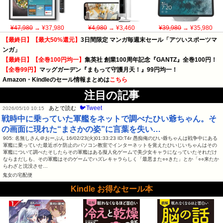
¥47,980
→ ¥37,980
¥4,980
→ ¥3,460
¥39,980
→ ¥35,980
【最終日】【最大50%還元】
3日間限定 マンガ毎週末セール「アツいスポーツマ
ンガ」
【最終日】【全巻100円均一】
集英社 創業100周年記念『GANTZ』全巻100円！
【全巻99円】
マッグガーデン『まもって守護月天！』99円均一！
Amazon・Kindleのセール情報まとめは
こちら
注目の記事
🐦Tweet
あとで読む
2026/05/10 10:15
戦時中に乗っていた軍艦をネットで調べたひい爺ちゃん。そ
の画面に現れた“まさかの姿”に言葉を失い…
905: 名無しさん＠おーぷん 16/02/23(火)01:33:23 ID:T4r 愚痴俺のひい爺ちゃんは戦争中にある
軍艦に乗っていた最近ボケ防止のパソコン教室でインターネットを覚えたひいじいちゃんはその
軍艦について調べたそしたらその軍艦はある擬人化ゲームで美少女キャラになっていたそれだけ
ならまだしも、その軍艦はそのゲームでハズレキャラらしく「最悪また○○きた」とか「○○来たか
らわざと沈没させ…
鬼女の宅配便
Kindle お得なセール本