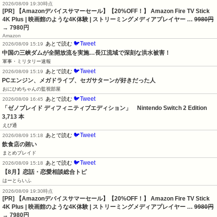
2026/08/09 19:30時点
[PR] 【Amazonデバイスサマーセール】【20%OFF！】 Amazon Fire TV Stick
4K Plus | 映画館のような4K体験 | ストリーミングメディアプレイヤー …
9980円
→ 7980円
Amazon
🐦Tweet
あとで読む
2026/08/09 15:19
中国の三峡ダムが全開放流を実施…長江流域で深刻な洪水被害！
軍事・ミリタリー速報
🐦Tweet
あとで読む
2026/08/09 15:19
PCエンジン、メガドライブ、セガサターンが好きだった人
おにひめちゃんの監視部屋
🐦Tweet
あとで読む
2026/08/09 16:45
「ゼノブレイド ディフィニティブエディション」　Nintendo Switch 2 Edition　
3,713 本
えび通
🐦Tweet
あとで読む
2026/08/09 15:18
飲食店の賄い
まとめブレイド
🐦Tweet
あとで読む
2026/08/09 15:18
【8月】恋話・恋愛相談総合トピ
はーとらいふ
2026/08/09 19:30時点
[PR] 【Amazonデバイスサマーセール】【20%OFF！】 Amazon Fire TV Stick
4K Plus | 映画館のような4K体験 | ストリーミングメディアプレイヤー …
9980円
→ 7980円