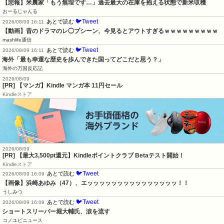
【悲報】米農家「もう無理です…」過去最大の在庫を抱える状態で新米収穫
おーるじゃんる
🐦Tweet
あとで読む
2026/08/09 16:11
【動画】昔のドラマのレ◯プシーン、今見るとアウトすぎるｗｗｗｗｗｗｗｗｗ
mashlife通信
🐦Tweet
あとで読む
2026/08/09 16:11
海外「最も幸運な歴史を歩んできた国ってどこだと思う？」
海外の万国反応記
2026/08/09
[PR] 【マンガ】Kindle マンガ本 11円セール
Kindleストア
2026/08/09
[PR]
【最大3,500pt還元】Kindleポイントクラブ Betaテスト開始！
Kindleストア
🐦Tweet
あとで読む
2026/08/09 16:09
【画像】浜崎あゆみ（47）、エッッッッッッッッッッッッッッッ！！
うしみつ
🐦Tweet
あとで読む
2026/08/09 16:09
ショートスリーパー堀大輔氏、涙を流す
コノユビニュース