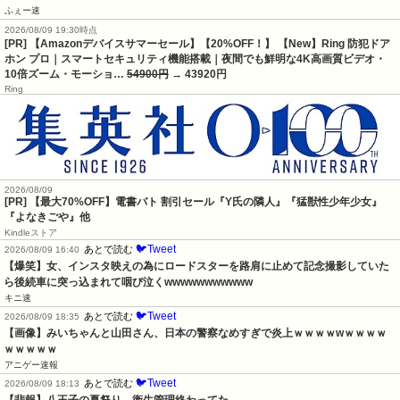
ふぇー速
2026/08/09 19:30時点
[PR] 【Amazonデバイスサマーセール】【20%OFF！】 【New】Ring 防犯ドア
ホン プロ｜スマートセキュリティ機能搭載｜夜間でも鮮明な4K高画質ビデオ・
10倍ズーム・モーショ…
54900円
→ 43920円
Ring
2026/08/09
[PR]
【最大70%OFF】電書バト 割引セール『Y氏の隣人』『猛獣性少年少女』
『よなきごや』他
Kindleストア
🐦Tweet
あとで読む
2026/08/09 16:40
【爆笑】女、インスタ映えの為にロードスターを路肩に止めて記念撮影していた
ら後続車に突っ込まれて咽び泣くwwwwwwwwwww
キニ速
🐦Tweet
あとで読む
2026/08/09 18:35
【画像】みいちゃんと山田さん、日本の警察なめすぎで炎上ｗｗｗｗwｗｗｗｗ
ｗｗｗｗｗ
アニゲー速報
🐦Tweet
あとで読む
2026/08/09 18:13
【悲報】八王子の夏祭り、衛生管理終わってた