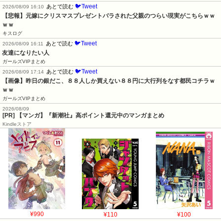
🐦Tweet
あとで読む
2026/08/09 16:10
【悲報】元嫁にクリスマスプレゼントバラされた父親のつらい現実がこちらｗｗ
ｗｗ
キスログ
🐦Tweet
あとで読む
2026/08/09 16:11
友達になりたい人
ガールズVIPまとめ
🐦Tweet
あとで読む
2026/08/09 17:14
【画像】昨日の銀だこ、８８人しか買えない８８円に大行列をなす都民コチラｗ
ｗｗ
ガールズVIPまとめ
2026/08/09
[PR] 【マンガ】『新潮社』高ポイント還元中のマンガまとめ
Kindleストア
¥990
¥110
¥100