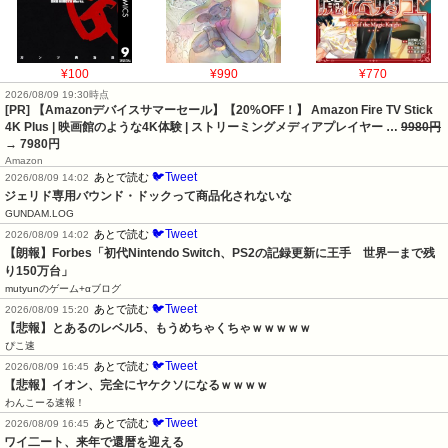
¥100
¥990
¥770
2026/08/09 19:30時点
[PR] 【Amazonデバイスサマーセール】【20%OFF！】 Amazon Fire TV Stick
4K Plus | 映画館のような4K体験 | ストリーミングメディアプレイヤー …
9980円
→ 7980円
Amazon
🐦Tweet
あとで読む
2026/08/09 14:02
ジェリド専用バウンド・ドックって商品化されないな
GUNDAM.LOG
🐦Tweet
あとで読む
2026/08/09 14:02
【朗報】Forbes「初代Nintendo Switch、PS2の記録更新に王手　世界一まで残
り150万台」
mutyunのゲーム+αブログ
🐦Tweet
あとで読む
2026/08/09 15:20
【悲報】とあるのレベル5、もうめちゃくちゃｗｗｗｗｗ
ぴこ速
🐦Tweet
あとで読む
2026/08/09 16:45
【悲報】イオン、完全にヤケクソになるｗｗｗｗ
わんこーる速報！
🐦Tweet
あとで読む
2026/08/09 16:45
ワイ二ート、来年で還暦を迎える