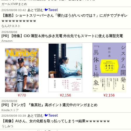
ガールズVIPまとめ
🐦Tweet
あとで読む
2026/08/08 03:42
【激怒】ショートスリーパーさん「寝たほうがいいのでは？」にガチでブチギレ
ｗｗｗｗｗｗｗｗｗｗ
なんJクエスト
2026/08/08
[PR] 【特集】CIO 薄型＆持ち歩き充電 外出先でもスマートに使える薄型充電
Amazon
¥770
¥2,156
¥2,156
2026/08/08
[PR] 【マンガ】『集英社』高ポイント還元中のマンガまとめ
Kindleストア
🐦Tweet
あとで読む
2026/08/08 03:39
【画像】AIさん、女の化粧を取っ払ってしまう⇒結果ｗｗｗｗｗｗｗ
うしみつ