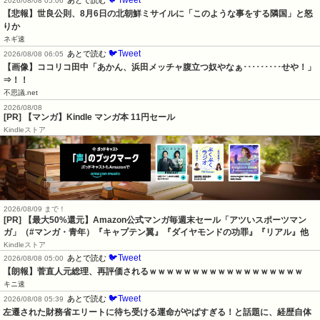
🐦Tweet
あとで読む
2026/08/08 05:06
【悲報】世良公則、8月6日の北朝鮮ミサイルに「このような事をする隣国」と怒
りか
ネギ速
🐦Tweet
あとで読む
2026/08/08 06:05
【画像】ココリコ田中「あかん、浜田メッチャ腹立つ奴やなぁ･････････せや！」
⇒！！
不思議.net
2026/08/08
[PR] 【マンガ】Kindle マンガ本 11円セール
Kindleストア
2026/08/09 まで！
[PR]
【最大50%還元】Amazon公式マンガ毎週末セール「アツいスポーツマン
ガ」（#マンガ・青年）『キャプテン翼』『ダイヤモンドの功罪』『リアル』他
Kindleストア
🐦Tweet
あとで読む
2026/08/08 05:00
【朗報】菅直人元総理、再評価されるｗｗｗｗｗｗｗｗｗｗｗｗｗｗｗｗｗｗ
キニ速
🐦Tweet
あとで読む
2026/08/08 05:39
左遷された財務省エリートに待ち受ける運命がやばすぎる！と話題に、経歴自体