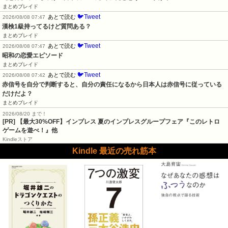
まとめブレイド
🐦Tweet
あとで読む
2026/08/08 07:47
漢検1級持ってるけど質問ある？
まとめブレイド
🐦Tweet
あとで読む
2026/08/08 07:47
昭和の恋愛エピソード
まとめブレイド
🐦Tweet
あとで読む
2026/08/08 07:42
赤信号を自分で判断すると、自分の責任になるから日本人は赤信号に従っている
だけだよ？
まとめブレイド
2026/08/20 まで！
[PR]
【最大30%OFF】インプレス 夏のインプレスグループフェア『このレトロ
ゲームを遊べ！』他
Kindleストア
Kindle 最近の売れ筋本