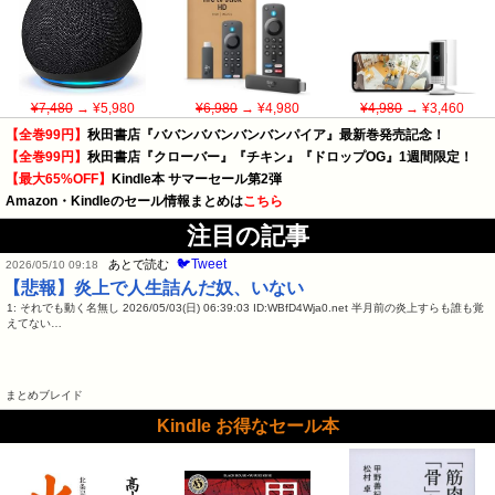
¥7,480
→ ¥5,980
¥6,980
→ ¥4,980
¥4,980
→ ¥3,460
【全巻99円】
秋田書店『ババンババンバンバンパイア』最新巻発売記念！
【全巻99円】
秋田書店『クローバー』『チキン』『ドロップOG』1週間限定！
【最大65%OFF】
Kindle本 サマーセール第2弾
Amazon・Kindleのセール情報まとめは
こちら
注目の記事
🐦Tweet
あとで読む
2026/05/10 09:18
【悲報】炎上で人生詰んだ奴、いない
1: それでも動く名無し 2026/05/03(日) 06:39:03 ID:WBfD4Wja0.net 半月前の炎上すらも誰も覚
えてない…
まとめブレイド
Kindle お得なセール本