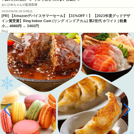
おにひめちゃんの監視部屋
2026/08/08 08:00時点
[PR] 【Amazonデバイスサマーセール】【31%OFF！】 【2023年度グッドデザ
イン賞受賞】Ring Indoor Cam (リング インドアカム) 第2世代 ホワイト | 軽量
小…
4980円
→ 3460円
Ring