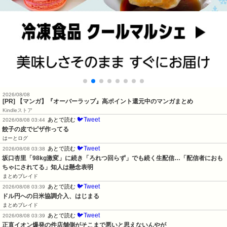
2026/08/08
[PR] 【マンガ】『オーバーラップ』高ポイント還元中のマンガまとめ
Kindleストア
🐦Tweet
あとで読む
2026/08/08 03:44
餃子の皮でピザ作ってる
はーとログ
🐦Tweet
あとで読む
2026/08/08 03:38
坂口杏里「98kg激変」に続き「ろれつ回らず」でも続く生配信…「配信者におも
ちゃにされてる」知人は懸念表明
まとめブレイド
🐦Tweet
あとで読む
2026/08/08 03:39
ドル円への日米協調介入、はじまる
まとめブレイド
🐦Tweet
あとで読む
2026/08/08 03:39
正直イオン爆発の件店舗側がそこまで悪いと思えないんやが