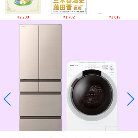
¥2,200
¥1,782
¥1,617