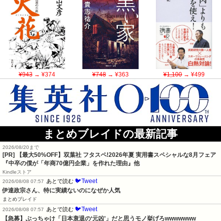
¥943
→ ¥374
¥748
→ ¥363
¥1,100
→ ¥499
まとめブレイドの最新記事
2026/08/20まで
[PR]
【最大50%OFF】双葉社 フタスペ!2026年夏 実用書スペシャルな8月フェア
『中卒の僕が「年商70億円企業」を作れた理由』他
Kindleストア
🐦Tweet
あとで読む
2026/08/08 07:57
伊達政宗さん、特に実績ないのになぜか人気
まとめブレイド
🐦Tweet
あとで読む
2026/08/08 07:57
【急募】ぶっちゃけ「日本衰退の‘元凶’」だと思うモノ挙げろwwwwwww