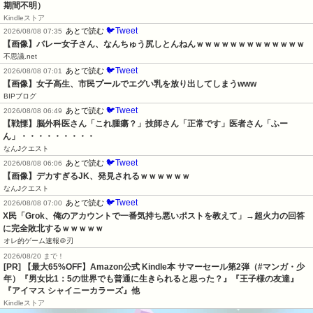
期間不明）
Kindleストア
🐦Tweet
あとで読む
2026/08/08 07:35
【画像】バレー女子さん、なんちゅう尻しとんねんｗｗｗｗｗｗｗｗｗｗｗｗｗ
不思議.net
🐦Tweet
あとで読む
2026/08/08 07:01
【画像】女子高生、市民プールでエグい乳を放り出してしまうwww
BIPブログ
🐦Tweet
あとで読む
2026/08/08 06:49
【戦慄】脳外科医さん「これ腫瘍？」技師さん「正常です」医者さん「ふー
ん」・・・・・・・・・
なんJクエスト
🐦Tweet
あとで読む
2026/08/08 06:06
【画像】デカすぎるJK、発見されるｗｗｗｗｗｗ
なんJクエスト
🐦Tweet
あとで読む
2026/08/08 07:00
X民「Grok、俺のアカウントで一番気持ち悪いポストを教えて」→超火力の回答
に完全敗北するｗｗｗｗｗ
オレ的ゲーム速報＠刃
2026/08/20 まで！
[PR]
【最大65%OFF】Amazon公式 Kindle本 サマーセール第2弾（#マンガ・少
年）『男女比1：5の世界でも普通に生きられると思った？』『王子様の友達』
『アイマス シャイニーカラーズ』他
Kindleストア