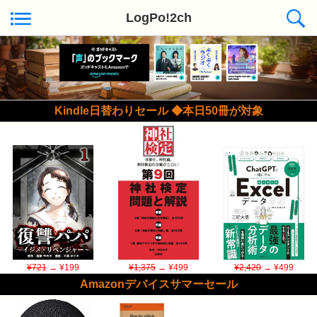
LogPo!2ch
Kindle日替わりセール ◆本日50冊が対象
¥721
→ ¥199
¥1,375
→ ¥499
¥2,420
→ ¥499
Amazonデバイスサマーセール