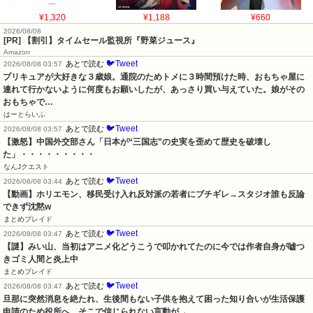
¥1,320
¥1,188
¥660
2026/08/08
[PR] 【割引】タイムセール監視所『野菜ジュース』
Amazon
🐦Tweet
あとで読む
2026/08/08 03:57
プリキュアが大好きな３歳娘。通院のためトメに３時間預けた時、おもちゃ屋に
連れて行かないように何度もお願いしたが、あっさり買い与えていた。娘がその
おもちゃで…
はーとらいふ
🐦Tweet
あとで読む
2026/08/08 03:57
【激怒】中国外交部さん「日本が“三国志”の史実を歪めて歴史を破壊し
た」・・・・・・・・・
なんJクエスト
🐦Tweet
あとで読む
2026/08/08 03:44
【動画】ホリエモン、移民受け入れ反対派の若者にブチギレ→スタジオ誰も反論
できず沈黙w
まとめブレイド
🐦Tweet
あとで読む
2026/08/08 03:47
【謎】みい山、当初はアニメ化どうこうで叩かれてたのに今では作者自身が嘘つ
きゴミ人間と炎上中
まとめブレイド
🐦Tweet
あとで読む
2026/08/08 03:47
旦那に突然消息を絶たれ、生後間もない子供を抱えて困った知り合いが生活保護
申請のため役所へ。そこで信じられない言動が→