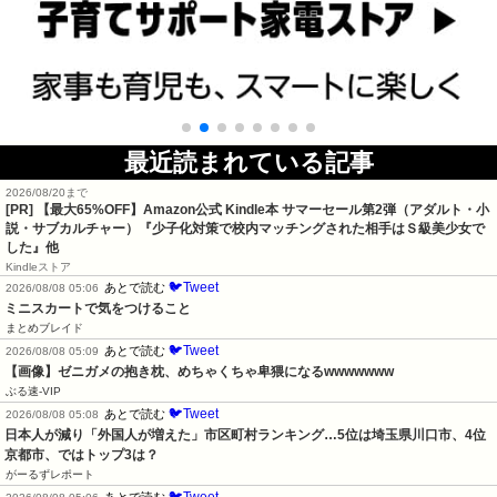
最近読まれている記事
2026/08/20まで
[PR]
【最大65%OFF】Amazon公式 Kindle本 サマーセール第2弾（アダルト・小
説・サブカルチャー）『少子化対策で校内マッチングされた相手はＳ級美少女で
した』他
Kindleストア
🐦Tweet
あとで読む
2026/08/08 05:06
ミニスカートで気をつけること
まとめブレイド
🐦Tweet
あとで読む
2026/08/08 05:09
【画像】ゼニガメの抱き枕、めちゃくちゃ卑猥になるwwwwwww
ぶる速-VIP
🐦Tweet
あとで読む
2026/08/08 05:08
日本人が減り「外国人が増えた」市区町村ランキング…5位は埼玉県川口市、4位
京都市、ではトップ3は？
がーるずレポート