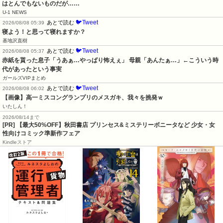
はとんでもないものだが……
U-1 NEWS
🐦Tweet
あとで読む
2026/08/08 05:39
寝よう！と思って寝れますか？
基地沢直樹
🐦Tweet
あとで読む
2026/08/08 05:37
赤紙を貰った息子「うあぁ…やっぱり怖えぇ」 母親「あんたぁ…」←こういう時
代があったという事実
ガールズVIPまとめ
🐦Tweet
あとで読む
2026/08/08 06:02
【画像】高一ミスコングランプリのメスガキ、我々を挑発ｗ
いたしん！
2026/08/14まで
[PR] 【最大50%OFF】秋田書店 プリンセス&ミステリーボニータなど 少女・女
性向けコミック準新作フェア
Kindleストア