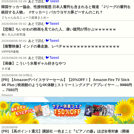
🐦Tweet
あとで読む
2026/08/08 03:49
韓国サッカー協会、性接待疑惑 日本人審判も含まれると報道 「Jリーグの審判を
統括する人物」   #サッカー |  バカウヨサカ豚どーすんのこれ？
２ちゃんねるニュース超速まとめ＋
🐦Tweet
あとで読む
2026/08/08 05:02
【悲報】ちいかわの映画を見てみた人、凄い疑問が浮かぶｗｗｗｗｗｗ
働く大人の非常識
🐦Tweet
あとで読む
2026/08/08 05:02
【衝撃映像】インドの暴走族、レベチｗｗｗｗｗｗｗｗｗｗｗｗｗｗｗｗ
VIPPER速報
🐦Tweet
あとで読む
2026/08/08 06:06
【画像】こういう水着ギャル好きなやつ
ネギ速
2026/08/08 08:00時点
[PR] 【Amazonデバイスサマーセール】【20%OFF！】 Amazon Fire TV Stick
4K Plus | 映画館のような4K体験 | ストリーミングメディアプレイヤー …
9980円
→ 7980円
Amazon
2026/08/08
[PR]
【高ポイント還元】講談社 一色まこと『ピアノの森』ほぼ全巻対象（開催