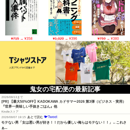
¥715
→ ¥358
¥1,320
→ ¥396
¥759
→ ¥380
鬼女の宅配便の最新記事
2026/08/13まで
[PR]
【最大50%OFF】KADOKAWA カドサマー2026 第3弾（ビジネス・実用）
『世界一美味しい手抜きごはん』他
Kindleストア
🐦Tweet
あとで読む
2026/08/07 19:15
モテない男「女は悪い男が好き！！だから優しい俺らはモテない！！」←これさ
ぁ...