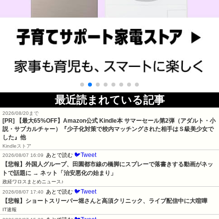
最近読まれている記事
2026/08/20まで
[PR]
【最大65%OFF】Amazon公式 Kindle本 サマーセール第2弾（アダルト・小
説・サブカルチャー）『少子化対策で校内マッチングされた相手はＳ級美少女で
した』他
Kindleストア
🐦Tweet
あとで読む
2026/08/07 16:09
【悲報】外国人グループ、田園都市線の橋脚にスプレーで落書きする動画がネッ
トで話題に → ネット「治安悪化の始まり」
政経ワロスまとめニュース♪
🐦Tweet
あとで読む
2026/08/07 17:40
【悲報】ショートスリーパー堀さんと高須クリニック、ライブ配信中に大喧嘩
IT速報