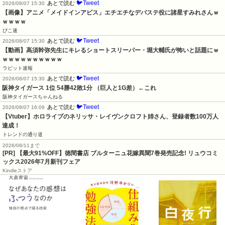
🐦Tweet
あとで読む
2026/08/07 15:30
【画像】アニメ「メイドインアビス」エチエチなデバステ役に諸星すみれさんｗ
ｗｗｗｗ
ぴこ速
🐦Tweet
あとで読む
2026/08/07 15:30
【動画】高須幹弥先生にキレるショートスリーパー・堀大輔氏が怖いと話題にｗ
ｗｗｗｗｗｗｗｗｗｗ
ラビット速報
🐦Tweet
あとで読む
2026/08/07 15:30
阪神タイガース 1位 54勝42敗1分 （巨人と1G差）←これ
阪神タイガースちゃんねる
🐦Tweet
あとで読む
2026/08/07 16:09
【Vtuber】ホロライブのネリッサ・レイヴンクロフト姉さん、登録者数100万人
達成！
トレンドの通り道
2026/08/11まで
[PR] 【最大91%OFF】徳間書店 ブルターニュ花嫁異聞7巻発売記念! リュウコミ
ックス2026年7月新刊フェア
Kindleストア