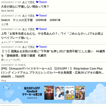
🐦Tweet
あとで読む
2026/08/07 17:00
大谷が頑なに守備しない理由って何？
MLB NEWS
🐦Tweet
あとで読む
2026/08/07 17:00
Switch　テニスの王子様　16996本　16987本
えび通
🐦Tweet
あとで読む
2026/08/07 17:00
上司「お前本当使えねえな。やる気あんの？」ワイ「ごめんなさい...(でもお前よ
りベイブレード強いし」
ぁゃιぃ(*ﾟーﾟ)NEWS 2nd
🐦Tweet
あとで読む
2026/08/07 17:00
【 つ 】面識ある女性の水筒に"下半身"を押し付け"使用不能"にした疑い　66歳男
を「器物損壊」容疑で逮捕　札幌市
痛いニュース(ﾉ∀`)
2026/08/07 21:00時点
[PR] 【Amazonデバイスサマーセール】【15%OFF！】 Ring Indoor Cam Plus
(リング インドアカム プラス) | レンズカバー付き高画質・広角2Kビデオの屋内…
8980円
→ 7600円
Ring