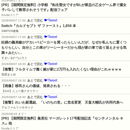
2026/08/17 まで！
[PR] 【期間限定無料】小学館 『転生聖女ですがBLが禁忌の乙女ゲーム界で腐女
子バレして断罪されそうです』配信フェア
Kindleストア
🐦Tweet
あとで読む
2026/08/07 17:00
Switch『カルドセプト ザ ファースト』1,858 本
SWITCH速報
🐦Tweet
あとで読む
2026/08/07 17:00
妊婦の義弟嫁がデカいベビーカーを買ったらしいんだが、なぜか私んちに置くつ
もりらしい。自分とこの車がツーシーターだから我が家の車で送り迎えさせる気
満々みたい…
すまいる(^-^)ぶろぐ
🐦Tweet
あとで読む
2026/08/07 18:30
【衝撃】フルタイムで働く嫁が家に2万円も入れたくない理由がこれｗｗｗｗ
気団まとめ
🐦Tweet
あとで読む
2026/08/07 18:30
【画像】移民さんの価値、発表される・・・
【2ch】ニュー速クオリティ
🐦Tweet
あとで読む
2026/08/07 18:30
【衝撃】れいわ新選組、「いのちの党」に党名変更　天畠大輔氏が共同代表へ
アルファルファモザイク
2026/08/18 まで！
[PR] 【期間限定無料】集英社 マーガレット17号配信記念『センチメンタル キ
ス』他
Kindleストア