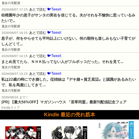
鬼女の宅配便
🐦Tweet
あとで読む
2026/08/07 17:15
幼稚園年少の息子がサンタの実在を信じてる。夫がそれを不愉快に思っているみ
たいで...
鬼女の宅配便
🐦Tweet
あとで読む
2026/08/07 16:15
息子が、何をやらせても平均以上にいけない。何の期待も楽しみもない子育てが
しんどくて...
鬼女の宅配便
🐦Tweet
あとで読む
2026/08/07 14:15
まとめ見てたら、ＮＨＫ払ってない人がフルボッコだった。それを見て...
鬼女の宅配便
🐦Tweet
あとで読む
2026/08/07 13:15
私は22歳の時にでき婚した。従姉妹は『デキ婚＝貧乏底辺』と認識があるみたい
で、私を馬鹿にしてきて…
鬼女の宅配便
2026/08/16 まで！
[PR] 【最大56%OFF】マガジンハウス 「若草同盟」最新刊配信記念フェア
Kindleストア
Kindle 最近の売れ筋本