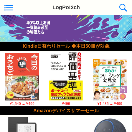
LogPo!2ch
Kindle日替わりセール ◆本日50冊が対象
¥1,540
→ ¥499
¥499
¥1,485
→ ¥499
Amazonデバイスサマーセール