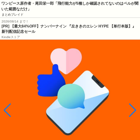
ワンピース原作者・尾田栄一郎「飛行能力が5種しか確認されてないのはペルが聞
いた範囲なだけ」
まとめブレイド
2026/08/14 まで！
[PR] 【最大84%OFF】ナンバーナイン 『左ききのエレン HYPE 【単行本版】』
新刊配信記念セール
Kindleストア