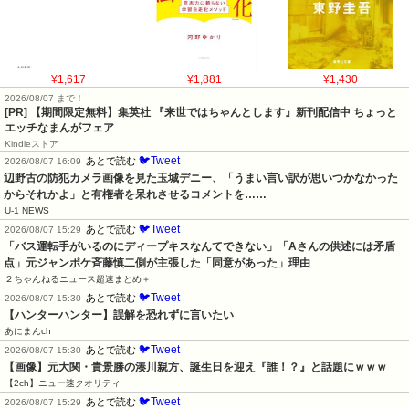
¥1,617
¥1,881
¥1,430
2026/08/07 まで！
[PR] 【期間限定無料】集英社 『来世ではちゃんとします』新刊配信中 ちょっと
エッチなまんがフェア
Kindleストア
🐦Tweet
あとで読む
2026/08/07 16:09
辺野古の防犯カメラ画像を見た玉城デニー、「うまい言い訳が思いつかなかった
からそれかよ」と有権者を呆れさせるコメントを……
U-1 NEWS
🐦Tweet
あとで読む
2026/08/07 15:29
「バス運転手がいるのにディープキスなんてできない」「Aさんの供述には矛盾
点」元ジャンポケ斉藤慎二側が主張した「同意があった」理由
２ちゃんねるニュース超速まとめ＋
🐦Tweet
あとで読む
2026/08/07 15:30
【ハンターハンター】誤解を恐れずに言いたい
あにまんch
🐦Tweet
あとで読む
2026/08/07 15:30
【画像】元大関・貴景勝の湊川親方、誕生日を迎え『誰！？』と話題にｗｗｗ
【2ch】ニュー速クオリティ
🐦Tweet
あとで読む
2026/08/07 15:29