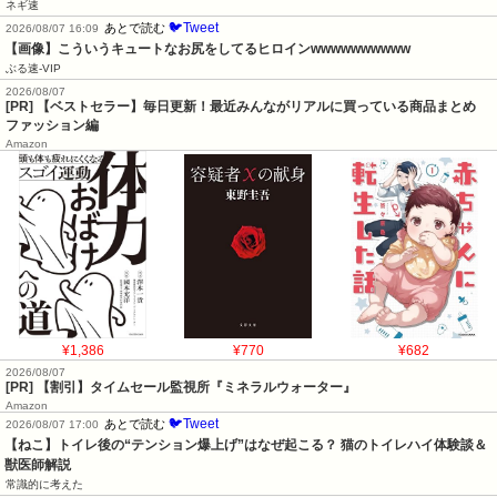
ネギ速
🐦Tweet
あとで読む
2026/08/07 16:09
【画像】こういうキュートなお尻をしてるヒロインwwwwwwwwww
ぶる速-VIP
2026/08/07
[PR] 【ベストセラー】毎日更新！最近みんながリアルに買っている商品まとめ
ファッション編
Amazon
¥1,386
¥770
¥682
2026/08/07
[PR] 【割引】タイムセール監視所『ミネラルウォーター』
Amazon
🐦Tweet
あとで読む
2026/08/07 17:00
【ねこ】トイレ後の“テンション爆上げ”はなぜ起こる？ 猫のトイレハイ体験談＆
獣医師解説
常識的に考えた