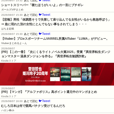
🐦Tweet
あとで読む
2026/08/07 15:32
ショートスリーパー「寝たほうがいいよ」の一言にブチギレ
ガールズVIPまとめ
🐦Tweet
あとで読む
2026/08/07 15:30
【悲報】男性「体調悪そうで失禁して座り込んでる女性がいるから救急呼ぼう」
⇒ 急に現れた別の女性にとんでもない事をされてしまう・・・
はちま起稿
🐦Tweet
あとで読む
2026/08/07 15:30
【Vtuber】プロeスポーツチームVARREL所属AITuber「LUMA」がデビュー。
Vtuberまとめるよ～ん
2026/08/07
[PR] 【この一冊】「次にくるライトノベル大賞2025」受賞『異世界転生ダンジ
ョンマスター 温泉ダンジョンを作る』『異世界転生勧誘詐欺』
Kindleストア
2026/08/07
[PR] 【マンガ】『アルファポリス』高ポイント還元中のマンガまとめ
Kindleストア
🐦Tweet
あとで読む
2026/08/07 16:00
むしろ日本は何で競馬バチクソ受けてるんだろ
ハロン棒ch