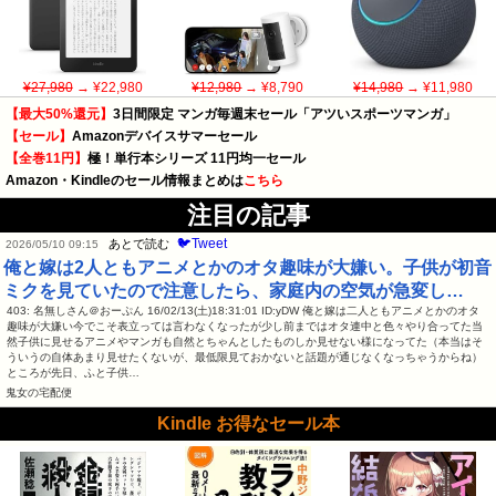
¥27,980
→ ¥22,980
¥12,980
→ ¥8,790
¥14,980
→ ¥11,980
【最大50%還元】
3日間限定 マンガ毎週末セール「アツいスポーツマンガ」
【セール】
Amazonデバイスサマーセール
【全巻11円】
極！単行本シリーズ 11円均一セール
Amazon・Kindleのセール情報まとめは
こちら
注目の記事
🐦Tweet
あとで読む
2026/05/10 09:15
俺と嫁は2人ともアニメとかのオタ趣味が大嫌い。子供が初音
ミクを見ていたので注意したら、家庭内の空気が急変し…
403: 名無しさん＠おーぷん 16/02/13(土)18:31:01 ID:yDW 俺と嫁は二人ともアニメとかのオタ
趣味が大嫌い今でこそ表立っては言わなくなったが少し前まではオタ連中と色々やり合ってた当
然子供に見せるアニメやマンガも自然とちゃんとしたものしか見せない様になってた（本当はそ
ういうの自体あまり見せたくないが、最低限見ておかないと話題が通じなくなっちゃうからね）
ところが先日、ふと子供…
鬼女の宅配便
Kindle お得なセール本