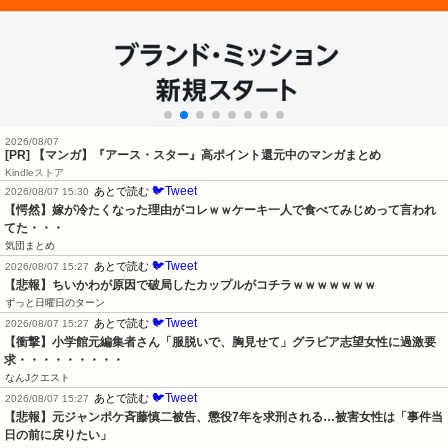
2026/08/07
[PR] 【マンガ】『アース・スター』高ポイント還元中のマンガまとめ
Kindleストア
🐦Tweet
あとで読む
2026/08/07 15:30
【愕然】嫁が冷たくなった理由がコレｗｗケーキ一人で食べてみじめって言われ
てた・・・
気団まとめ
🐦Tweet
あとで読む
2026/08/07 15:27
【悲報】ちいかわが原因で破局したカップルがコチラｗｗｗｗｗｗｗ
ずっと日曜日のターン
🐦Tweet
あとで読む
2026/08/07 15:27
【衝撃】小学館元編集者さん「服脱いで、胸見せて」グラビア志望女性に過激要
求・・・・・・・・・
なんJクエスト
🐦Tweet
あとで読む
2026/08/07 15:27
【悲報】元ジャンポケ斉藤慎二被告、懲役7年を求刑される…被害女性は「事件当
日の前に戻りたい」