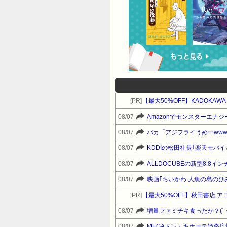
[PR]
【最大50%OFF】KADOKAW
08/07
Amazonでモンスターエナジ
08/07
バカ「アジフライうめーwww
08/07
KDDIの松田社長｢楽天モバ
08/07
ALLDOCUBEの新型8.8インチ
08/07
映画｢ちいかわ 人魚の島のひみ
[PR]
【最大50%OFF】秋田書店 ア
08/07
増量ファミチキ食ったか？(´
08/07
MEGAドン・キホーテ姫路広