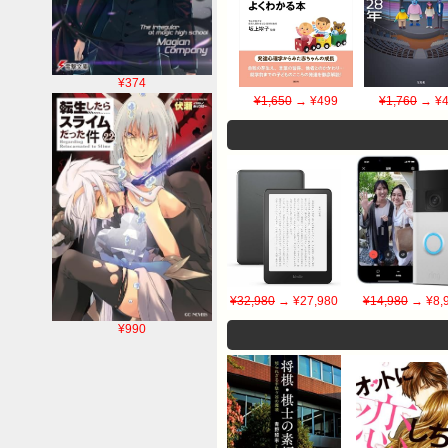
¥374
¥1,650
→ ¥499
¥1,760
→ ¥4
¥32,980
→ ¥27,980
¥14,980
→ ¥8,
¥990