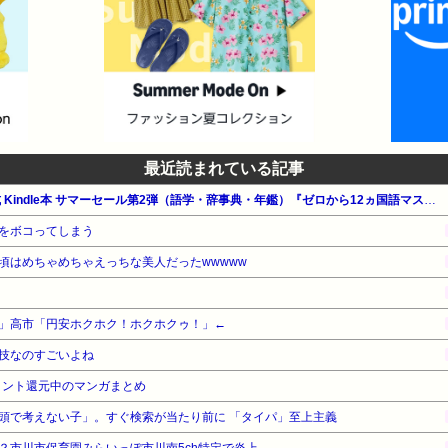
最近読まれている記事
【最大65%OFF】Amazon公式 Kindle本 サマーセール第2弾（語学・辞事典・年鑑）『ゼロから12ヵ国語マスターした私の最強の外国語習得法』他
をボコってしまう
頃はめちゃめちゃえっちな美人だったwwwww
」高市「円安ホクホク！ホクホクゥ！」←
技なのすごいよね
イント還元中のマンガまとめ
頭で考えない子」。すぐ検索が当たり前に 「タイパ」至上主義