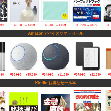
99
¥1,100
→ ¥499
¥3,300
→ ¥499
¥1,628
→ ¥499
¥1
Amazonデバイスサマーセール
980
¥39,980
→ ¥35,980
¥14,980
→ ¥11,980
¥27,980
→ ¥22,980
¥
Kindle お得なセール本