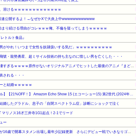
？市川市保育園みらいっぽ市川南5ch特定で炎上
、溶けるｗｗｗｗｗｗｗｗｗｗｗｗｗ
最速公開するよ！→なぜかXで大炎上中wwwwwwwwwwww
泊まり続ける理由がコレｗｗｗ俺、不倫を疑ってしまうｗｗｗｗｗ
『レトルト食品』
男がやれ！いつまで女性を奴隷扱いする気だ」ｗｗｗｗｗｗｗｗｗｗ
飛號・龍勢勇星、超ミサイル技術の持ち主なのに惜しい男を亡くした・・・
【驚愕】名作『まどマギ』が凄すぎるｗｗｗｗ原作がないオリジナルアニメでヒットした最後のアニメ『まどマギ』（2011）を最後にヒットなし…もしかして…
表される・・・
ーと結婚ｗｗｗｗｗ
【Amazonデバイスサマーセール】【21%OFF！】 Amazon Echo Show 15 (エコーショー15) 第2世代 (2024年発売) - 15.6インチ フルHDスマートディスプレイ with Alexa、Fire TV機能搭載、Alexa対応音声認識リモコン同梱
結婚したグラドル、息子の「自閉スペクトラム症」診断にショックで泣く
T マリノス16才三井寺1G1起点！2-1でリード
ュー
横浜F・マリノスMF三井寺眞が16歳で開幕スタメン出場し最年少記録更新 さらにデビュー戦でいきなりゴール