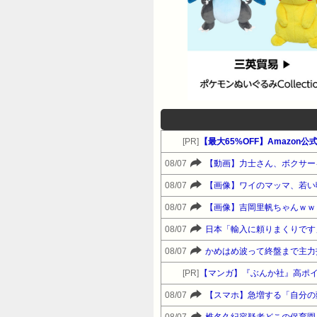
[PR]
08/07
【動画】力士さん、ボクサー
08/07
【画像】ワイのマッマ、若い
08/07
【画像】吉岡里帆ちゃんｗｗ
08/07
日本「輸入に頼りまくりです
08/07
かめはめ波って終盤まで主力
[PR]
【マンガ】『ぶんか社』高ポ
08/07
【スマホ】急増する「自分の