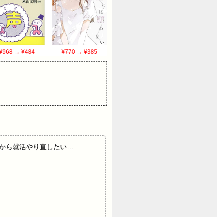
¥968
→ ¥484
¥770
→ ¥385
に帰って一から就活やり直したい…