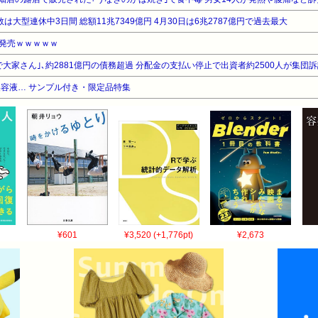
は大型連休中3日間 総額11兆7349億円 4月30日は6兆2787億円で過去最大
を発売ｗｗｗｗｗ
大家さん｣､約2881億円の債務超過 分配金の支払い停止で出資者約2500人が集団
容液… サンプル付き・限定品特集
¥601
¥3,520 (+1,776pt)
¥2,673