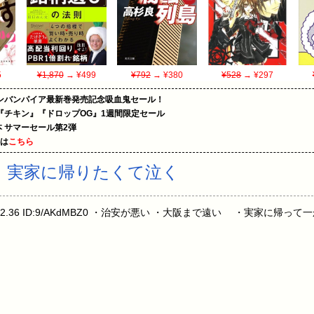
5
¥1,870
→ ¥499
¥792
→ ¥380
¥528
→ ¥297
ンバンパイア最新巻発売記念吸血鬼セール！
『チキン』『ドロップOG』1週間限定セール
le本 サマーセール第2弾
めは
こちら
、実家に帰りたくて泣く
 23:22:42.36 ID:9/AKdMBZ0 ・治安が悪い ・大阪まで遠い ・実家