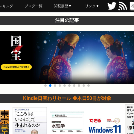
ンキング
ブログ一覧
閲覧履歴▼
リンク▼
ブックマーク
最近読んだ
あとで読む
ネットスーパー
飲食店舗用品
セール情報
注目の記事
Kindle日替わりセール ◆本日50冊が対象