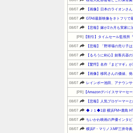
08/07
椎名久紀容疑者どこの保育園
08/07
【画像】日本のライオンさん
08/07
GTA6最新映像をネトフリで
08/07
【悲報】嫁が2カ月も実家に
[PR]
【割引】タイムセール監視所
08/07
【悲報】「野球場の売り子は
08/07
【るろうに剣心】劍客兵器の
08/07
08/07
【画像】移民さんの価値、発
08/07
レインボー池田、アナウンサ
[PR]
08/07
【悲報】人気プロゲーマーと
08/07
◆Ｊ１◆1節 横浜FM×鹿島 H
08/07
ちいかわ映画の声優インタビ
08/07