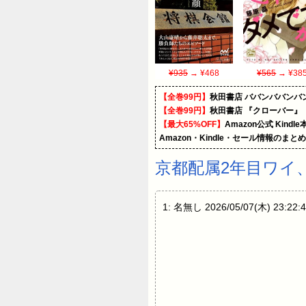
¥935
→ ¥468
¥565
→ ¥38
【全巻99円】
秋田書店 ババンババンバ
【全巻99円】
秋田書店 『クローバー』
【最大65%OFF】
Amazon公式 Kind
Amazon・Kindle・セール情報のまと
京都配属2年目ワイ
1: 名無し 2026/05/07(木)