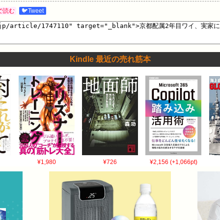
で読む
🐦Tweet
Kindle 最近の売れ筋本
¥1,980
¥726
¥2,156 (+1,066pt)