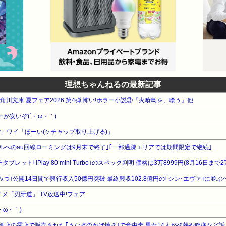
理想ちゃんねるの最新記事
A 角川文庫 夏フェア2026 第4弾:怖い!ホラー小説③『火喰鳥を、喰う』他
ーが安いぞ(´・ω・｀)
」ワイ「ほーい(ケチャップ取り上げる)」
イルへのau回線ローミングは9月末で終了｣｢一部過疎エリアでは期間限定で継続｣
タブレット｢iPlay 80 mini Turbo｣のスペック判明 価格は3万8999円(8月16日まで2
つ｣公開14日間で興行収入50億円突破 最終興収102.8億円の｢シン･エヴァ｣に並ぶ
ニメ「刃牙道」 TV放送中!フェア
・ω・｀)
畑店の露店で販売された｢うなぎのかば焼き｣で食中毒 男女14人が発熱や腹痛など訴