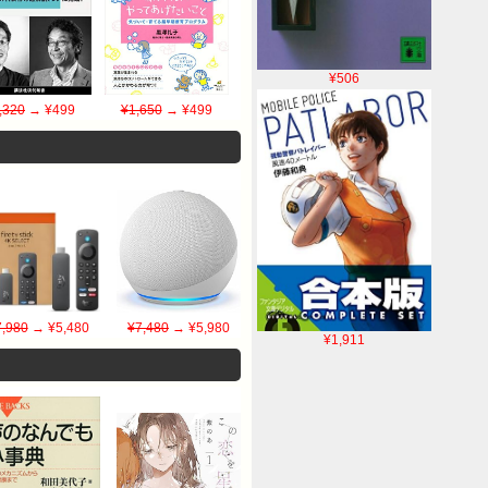
¥506
,320
→ ¥499
¥1,650
→ ¥499
7,980
→ ¥5,480
¥7,480
→ ¥5,980
¥1,911