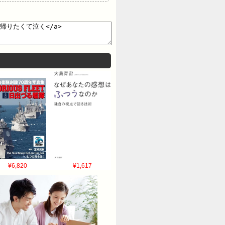
¥6,820
¥1,617