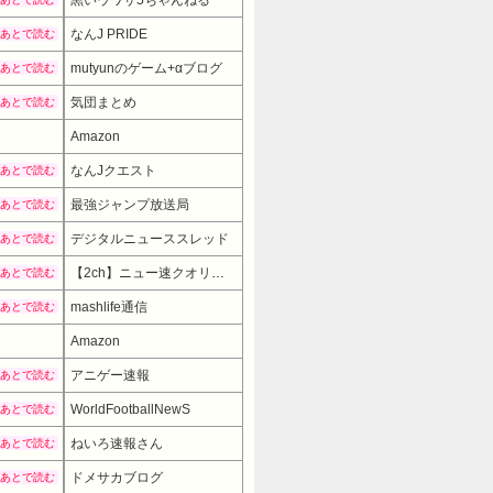
黒いウワサ5ちゃんねる
なんJ PRIDE
あとで読む
mutyunのゲーム+αブログ
あとで読む
気団まとめ
あとで読む
Amazon
なんJクエスト
あとで読む
最強ジャンプ放送局
あとで読む
デジタルニューススレッド
あとで読む
【2ch】ニュー速クオリティ
あとで読む
mashlife通信
あとで読む
Amazon
アニゲー速報
あとで読む
WorldFootballNewS
あとで読む
ねいろ速報さん
あとで読む
ドメサカブログ
あとで読む