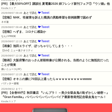
[PR] 【最大50%OFF】講談社 夏電書2026 姉フレンド新刊フェア①『ウソ婚』他
Kindleストア
🐦Tweet
あとで読む
2026/08/07 09:46
【悲報】NHK、性被害を訴えた職員の異動希望を前例踏襲で認めず
ネギ速
🐦Tweet
あとで読む
2026/08/07 09:46
【悲報】へずま、コロナに感染か
なんJ PRIDE
🐦Tweet
あとで読む
2026/08/07 12:15
【画像】池田エライザ、ぽっちゃりしてしまう・・・
【2ch】ニュー速クオリティ
🐦Tweet
あとで読む
2026/08/07 12:30
【動画】大阪府警のおっさん射殺映像が公開される。当然のように無抵抗だった
ことが発覚
痛いニュース(ﾉ∀`)
🐦Tweet
あとで読む
2026/08/07 12:25
【悲報】オキニの嬢に70回以上通ったらｗｗｗｗｗｗｗｗｗwwww
バズッター速報
2026/08/12 まで！
[PR]
【全巻99円】秋田書店 『いんブラ！ ～美少女吸血鬼の恥ずかしい秘密～』
『Gran Familia』ババンババンバンバンパイア最新巻発売記念吸血鬼セール！
Kindleストア