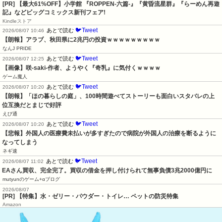
[PR] 【最大61%OFF】小学館 『ROPPEN-六篇-』『黄昏流星群』『らーめん再遊
記』などビッグコミックス新刊フェア!
Kindleストア
🐦Tweet
あとで読む
2026/08/07 10:46
【朗報】アラブ、秋田県に2兆円の投資ｗｗｗｗｗｗｗｗｗ
なんJ PRIDE
🐦Tweet
あとで読む
2026/08/07 12:25
【画像】咲-saki-作者、ようやく『奇乳』に気付くｗｗｗｗ
ゲーム魔人
🐦Tweet
あとで読む
2026/08/07 10:20
【朗報】「ほの暮らしの庭」、100時間遊べてストーリーも面白いスタバレの上
位互換だとまじで好評
えび通
🐦Tweet
あとで読む
2026/08/07 10:20
【悲報】外国人の医療費未払いが多すぎたので病院が外国人の治療を断るように
なってしまう
ネギ速
🐦Tweet
あとで読む
2026/08/07 11:02
EAさん買収、完全完了。買収の借金を押し付けられて無事負債3兆2000億円に
mutyunのゲーム+αブログ
2026/08/07
[PR] 【特集】水・ゼリー・パウダー・トイレ… ペットの防災特集
Amazon