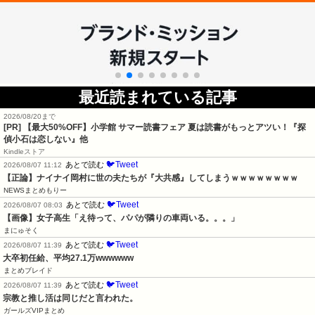
最近読まれている記事
2026/08/20まで
[PR]
【最大50%OFF】小学館 サマー読書フェア 夏は読書がもっとアツい！『探
偵小石は恋しない』他
Kindleストア
🐦Tweet
あとで読む
2026/08/07 11:12
【正論】ナイナイ岡村に世の夫たちが『大共感』してしまうｗｗｗｗｗｗｗｗ
NEWSまとめもりー
🐦Tweet
あとで読む
2026/08/07 08:03
【画像】女子高生「え待って、パパが隣りの車両いる。。。」
まにゅそく
🐦Tweet
あとで読む
2026/08/07 11:39
大卒初任給、平均27.1万wwwwww
まとめブレイド
🐦Tweet
あとで読む
2026/08/07 11:39
宗教と推し活は同じだと言われた。
ガールズVIPまとめ