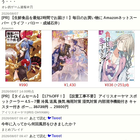
う・・・
オレ的ゲーム速報＠刃
2026/08/07
[PR] 【生鮮食品を最短2時間でお届け！】毎日のお買い物に Amazonネットスー
パー（ライフ・バロー・成城石井）
Amazon
¥990
¥1,430
¥836 (+251pt)
2026/08/07 14:00時点
[PR] 【タイムセール】【17%OFF！】 【設置工事不要】 アイリスオーヤマ スポ
ットクーラー 4.5～7畳 冷風 送風 換気 梅雨対策 湿気対策 内部清浄機能付き キャ
スター付き ポー…
35739円
→ 29800円
アイリスオーヤマ(IRIS OHYAMA)
🐦Tweet
あとで読む
2026/08/07 09:47
今年に入ってから何回風邪をひきましたか？
まとめブレイド
🐦Tweet
あとで読む
2026/08/07 09:47