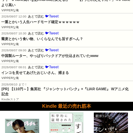
より高い
VIPPERな俺
🐦Tweet
あとで読む
2026/08/07 12:00
一重とかいう人生ハードモード確定ｗｗｗｗｗｗ
VIPPERな俺
🐦Tweet
あとで読む
2026/08/07 10:30
蕎麦とかいう食い物、いくらなんでも旨すぎへん？
VIPPERな俺
🐦Tweet
あとで読む
2026/08/07 09:00
中国製ルーター、やっぱりバックドアが仕込まれていたwww
VIPPERな俺
🐦Tweet
あとで読む
2026/08/07 08:01
インコを見せてあげたおじいさん、捕まる
VIPPERな俺
2026/08/10 まで！
[PR]
【110円～】集英社 『ジャンケットバンク』×『LIAR GAME』 Wアニメ化
記念
Kindleストア
Kindle 最近の売れ筋本