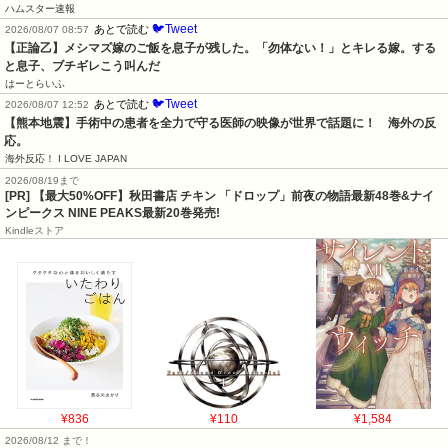
ハムスター速報
🐦Tweet
あとで読む
2026/08/07 08:57
【正論乙】メシマズ嫁のご飯を息子が残した。「勿体ない！」とキレる嫁。する
と息子、ブチギレこう叫んだ
はーとらいふ
🐦Tweet
あとで読む
2026/08/07 12:52
【熊本地震】手術中の患者を全力で守る医師の映像が世界で話題に！　海外の反
応。
海外反応！ I LOVE JAPAN
2026/08/19まで
[PR] 【最大50%OFF】秋田書店 チキン 「ドロップ」前夜の物語最新48巻&ナイ
ンピークス NINE PEAKS最新20巻発売!
Kindleストア
¥836
¥110
¥1,584
2026/08/12 まで！