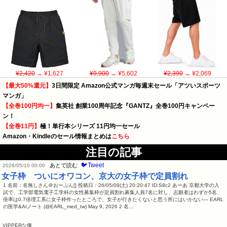
¥2,420
→ ¥1,627
¥9,900
→ ¥5,602
¥2,390
→ ¥2,069
【最大50%還元】
3日間限定 Amazon公式マンガ毎週末セール「アツいスポーツ
マンガ」
【全巻100円均一】
集英社 創業100周年記念『GANTZ』全巻100円キャンペー
ン！
【全巻11円】
極！単行本シリーズ 11円均一セール
Amazon・Kindleのセール情報まとめは
こちら
注目の記事
🐦Tweet
あとで読む
2026/05/10 00:00
女子枠 ついにオワコン、京大の女子枠で定員割れ
1 名前：名無しさん＠おーぷん[] 投稿日：26/05/09(土) 20:20:47 ID:S8c2 あーあ 京都大学の入
試で、工学部電気電子工学科の女性募集枠が定員割れ募集人員7名に対し、志願者はわずか5名、
倍率は0.7倍理工系に女子枠作ったところで、女子が行きたくないと思う所にはいかない— EARL
の医学&AIノート (@EARL_med_tw) May 9, 2026 2 名…
VIPPERな俺