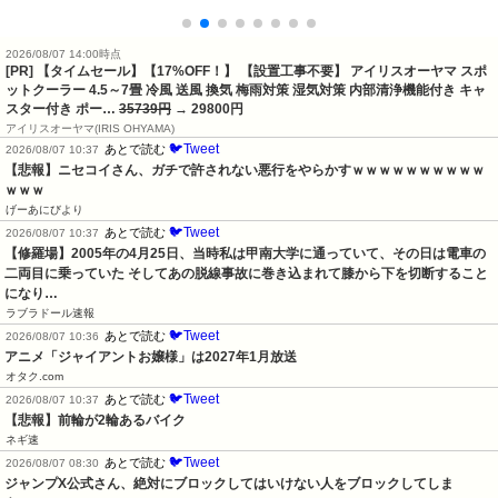
2026/08/07 14:00時点
[PR] 【タイムセール】【17%OFF！】 【設置工事不要】 アイリスオーヤマ スポ
ットクーラー 4.5～7畳 冷風 送風 換気 梅雨対策 湿気対策 内部清浄機能付き キャ
スター付き ポー…
35739円
→ 29800円
アイリスオーヤマ(IRIS OHYAMA)
🐦Tweet
あとで読む
2026/08/07 10:37
【悲報】ニセコイさん、ガチで許されない悪行をやらかすｗｗｗｗｗｗｗｗｗｗ
ｗｗｗ
げーあにびより
🐦Tweet
あとで読む
2026/08/07 10:37
【修羅場】2005年の4月25日、当時私は甲南大学に通っていて、その日は電車の
二両目に乗っていた そしてあの脱線事故に巻き込まれて膝から下を切断すること
になり…
ラブラドール速報
🐦Tweet
あとで読む
2026/08/07 10:36
アニメ「ジャイアントお嬢様」は2027年1月放送
オタク.com
🐦Tweet
あとで読む
2026/08/07 10:37
【悲報】前輪が2輪あるバイク
ネギ速
🐦Tweet
あとで読む
2026/08/07 08:30
ジャンプX公式さん、絶対にブロックしてはいけない人をブロックしてしま