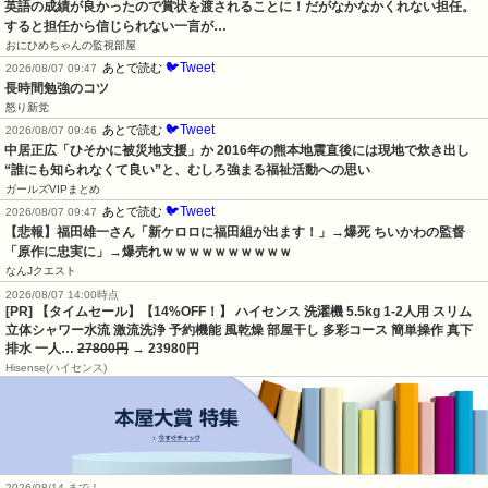
英語の成績が良かったので賞状を渡されることに！だがなかなかくれない担任。
すると担任から信じられない一言が…
おにひめちゃんの監視部屋
🐦Tweet
あとで読む
2026/08/07 09:47
長時間勉強のコツ
怒り新党
🐦Tweet
あとで読む
2026/08/07 09:46
中居正広「ひそかに被災地支援」か 2016年の熊本地震直後には現地で炊き出し 
“誰にも知られなくて良い”と、むしろ強まる福祉活動への思い
ガールズVIPまとめ
🐦Tweet
あとで読む
2026/08/07 09:47
【悲報】福田雄一さん「新ケロロに福田組が出ます！」→爆死 ちいかわの監督
「原作に忠実に」→爆売れｗｗｗｗｗｗｗｗｗｗ
なんJクエスト
2026/08/07 14:00時点
[PR] 【タイムセール】【14%OFF！】 ハイセンス 洗濯機 5.5kg 1-2人用 スリム
立体シャワー水流 激流洗浄 予約機能 風乾燥 部屋干し 多彩コース 簡単操作 真下
排水 一人…
27800円
→ 23980円
Hisense(ハイセンス)
2026/08/14 まで！