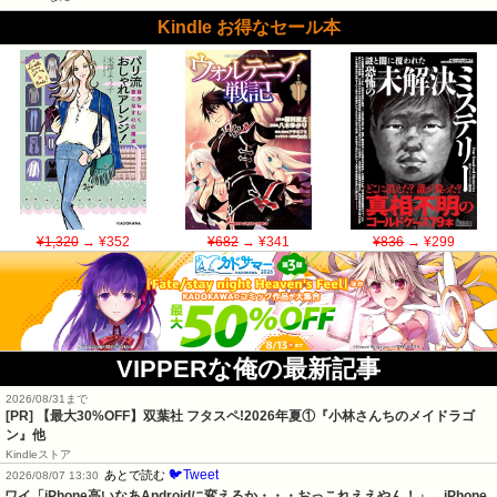
Kindle お得なセール本
¥1,320
→ ¥352
¥682
→ ¥341
¥836
→ ¥299
VIPPERな俺の最新記事
2026/08/31まで
[PR] 【最大30%OFF】双葉社 フタスペ!2026年夏①『小林さんちのメイドラゴ
ン』他
Kindleストア
🐦Tweet
あとで読む
2026/08/07 13:30
ワイ「iPhone高いなあAndroidに変えるか・・・おっこれええやん！」→iPhone