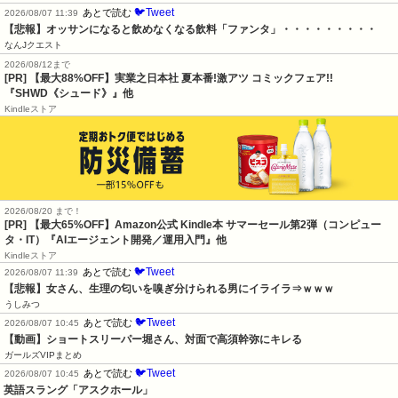
🐦Tweet
あとで読む
2026/08/07 11:39
【悲報】オッサンになると飲めなくなる飲料「ファンタ」・・・・・・・・・
なんJクエスト
2026/08/12まで
[PR] 【最大88%OFF】実業之日本社 夏本番!激アツ コミックフェア!!
『SHWD《シュード》』他
Kindleストア
2026/08/20 まで！
[PR]
【最大65%OFF】Amazon公式 Kindle本 サマーセール第2弾（コンピュー
タ・IT）『AIエージェント開発／運用入門』他
Kindleストア
🐦Tweet
あとで読む
2026/08/07 11:39
【悲報】女さん、生理の匂いを嗅ぎ分けられる男にイライラ⇒ｗｗｗ
うしみつ
🐦Tweet
あとで読む
2026/08/07 10:45
【動画】ショートスリーパー堀さん、対面で高須幹弥にキレる
ガールズVIPまとめ
🐦Tweet
あとで読む
2026/08/07 10:45
英語スラング「アスクホール」