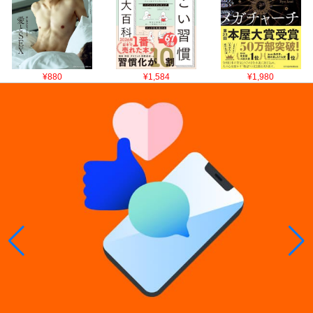
¥880
¥1,584
¥1,980