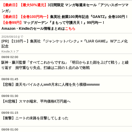
【最終日】【最大50%還元】
3日間限定 マンガ毎週末セール「アツいスポーツマ
ンガ」
【最終日】【全巻100円均一】
集英社 創業100周年記念『GANTZ』全巻100円！
【全巻99円】
マッグガーデン『まもって守護月天！』99円均一！
Amazon・Kindleのセール情報まとめは
こちら
2026/08/10まで
[PR]
【110円～】集英社 『ジャンケットバンク』×『LIAR GAME』 Wアニメ化
記念
Kindleストア
08/09 02:00
阪神・藤川監督「すべてこれからですね」「明日からまた顔を上げて戦う」と繰
り返す　拙守重なり失点、打線は二回の１点のみで敗戦
08/09 01:45
【悲報】楽天モバイルさんww9月末に人権を失う模様wwwww
08/09 01:30
【AI悲報】スマホ端末、平均価格8万円超へ
08/09 01:15
【衝撃】ニートの末路を目撃してしまった
08/09 01:00