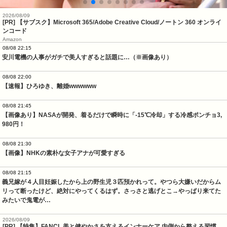
2026/08/09
[PR] 【サブスク】Microsoft 365/Adobe Creative Cloud/ノートン 360 オンライ
ンコード
Amazon
08/08 22:15
安川電機の人事がガチで美人すぎると話題に…（※画像あり）
08/08 22:00
【速報】ひろゆき、離婚wwwwww
08/08 21:45
【画像あり】NASAが開発、着るだけで瞬時に「-15℃冷却」する冷感ポンチョ3,
980円！
08/08 21:30
【画像】NHKの素朴な女子アナが可愛すぎる
08/08 21:15
義兄嫁が４人目妊娠したから上の野生児３匹預かれって。やつら大嫌いだからム
リって断ったけど、絶対にやってくるはず。さっさと逃げとこ→やっぱり来てた
みたいで鬼電が…
2026/08/09
[PR] 【特集】FANCL 美と健やかさを支えるインナーケア 内側から整える習慣