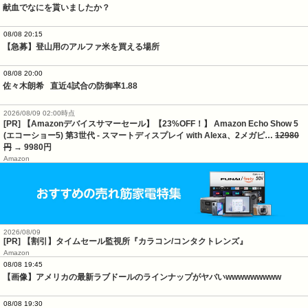
献血でなにを貰いましたか？
08/08 20:15
【急募】登山用のアルファ米を買える場所
08/08 20:00
佐々木朗希   直近4試合の防御率1.88
2026/08/09 02:00時点
[PR] 【Amazonデバイスサマーセール】【23%OFF！】 Amazon Echo Show 5
(エコーショー5) 第3世代 - スマートディスプレイ with Alexa、2メガピ…
12980
円
→ 9980円
Amazon
2026/08/09
[PR] 【割引】タイムセール監視所『カラコン/コンタクトレンズ』
Amazon
08/08 19:45
【画像】アメリカの最新ラブドールのラインナップがヤバいwwwwwwwww
08/08 19:30