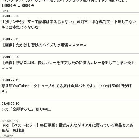
(リング ドアベル バッテリーモデル) | ワンタッチ取り付け | ドア前防犯カ…
14980円
→ 8980円
Ring
08/08 23:30
江別リンチ犯「立って謝罪は本気じゃない」 裁判官「ほな裁判で土下座してない
キミは本気じゃないな」
08/08 23:15
【画像】たかはし智秋のペイズリ水着姿ｗｗｗｗｗ
08/08 23:00
【画像】快活CLUB、快活カレーを注文したのに快活カレーを出してしまい炎上
ｗｗｗ
08/08 22:45
彫り師YouTuber 「タトゥー入れてる奴は全員バカです」「バカは5000円が好
き」
08/08 22:30
シカ「全部喰った」 祭り中止
2026/08/09
[PR] 【ベストセラー】毎日更新！最近みんながリアルに買っている商品まとめ
食品・飲料編
Amazon