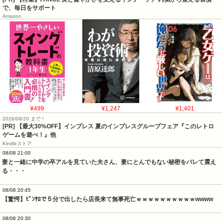
で、毎日をサポート
Amazon
¥499
¥1,247
¥1,401
2026/08/20 まで！
[PR]
【最大30%OFF】インプレス 夏のインプレスグループフェア『このレトロ
ゲームを遊べ！』他
Kindleストア
08/08 21:00
妻と一緒に中学の卒アルを見ていた夫さん、妻にとんでもない秘密をバレて震え
る・・・
08/08 20:45
【驚愕】ﾋﾟﾝｻﾛで５分で出したら店長来て無事死亡ｗｗｗｗｗｗｗｗｗｗwwww
08/08 20:30