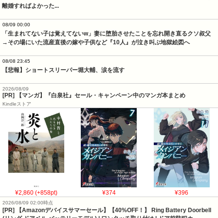
離婚すればよかった...
08/09 00:00
「生まれてない子は覚えてないw」妻に堕胎させたことを忘れ開き直るクソ叔父
→その場にいた流産直後の嫁や子供など『10人』が泣き叫ぶ地獄絵図へ
08/08 23:45
【悲報】ショートスリーパー堀大輔、涙を流す
2026/08/09
[PR] 【マンガ】『白泉社』セール・キャンペーン中のマンガ本まとめ
Kindleストア
¥2,860 (+858pt)
¥374
¥396
2026/08/09 02:00時点
[PR] 【Amazonデバイスサマーセール】【40%OFF！】 Ring Battery Doorbell