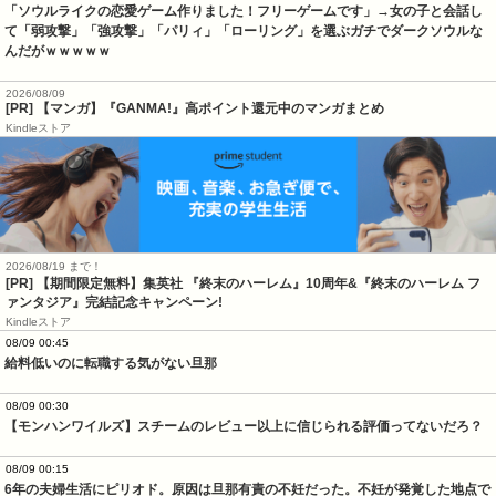
「ソウルライクの恋愛ゲーム作りました！フリーゲームです」→女の子と会話し
て「弱攻撃」「強攻撃」「パリィ」「ローリング」を選ぶガチでダークソウルな
んだがｗｗｗｗｗ
2026/08/09
[PR] 【マンガ】『GANMA!』高ポイント還元中のマンガまとめ
Kindleストア
2026/08/19 まで！
[PR] 【期間限定無料】集英社 『終末のハーレム』10周年&『終末のハーレム フ
ァンタジア』完結記念キャンペーン!
Kindleストア
08/09 00:45
給料低いのに転職する気がない旦那
08/09 00:30
【モンハンワイルズ】スチームのレビュー以上に信じられる評価ってないだろ？
08/09 00:15
6年の夫婦生活にピリオド。原因は旦那有責の不妊だった。不妊が発覚した地点で