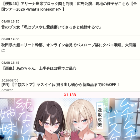
【櫻坂46】アリーナ座席ブロック図も判明！広島公演、現地の様子がこちら【全
国ツアー2026 -What’s lonesome?- 】
08/08 19:15
昔のブス女「私はブスやし愛嬌磨いてさっさと結婚するで」
08/08 19:00
秋田県の超エリート幹部、オンライン会見でバスローブ姿にタバコ喫煙。大問題
に
08/08 18:45
【画像】あのちゃん、上半身ほぼ裸でご乱心
2026/08/09
[PR] 【半額ストア】ヤスイイね 掘り出し物から新商品まで50%OFF！
Amazon
¥1,188