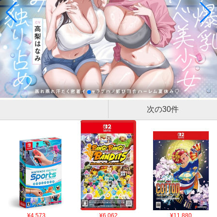
次の30件
¥4,573
¥6,062
¥11,880