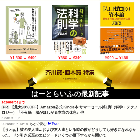
¥1,500
→ ¥499
¥680
→ ¥340
¥990
→ ¥468
はーとらいふの最新記事
2026/08/06まで
[PR]
【最大90%OFF】Amazon公式 Kindle本 サマーセール第1弾（科学・テクノ
ロジー）『不夜脳 脳がほしがる本当の休息』他
Kindleストア
🐦Tweet
あとで読む
2026/08/06 13:18
【うわぁ】彼の友人達…および友人達といる時の彼がどうしても好きになれなか
った。ドン引き必至のエピソードいくつか投下するから聞いて