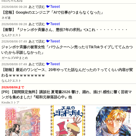
凹凸ちゃんねる
🐦Tweet
あとで読む
2026/08/06 09:28
【悲報】Googleのエンジニア「AIで仕事がつまらなくなった」
ネギ速
🐦Tweet
あとで読む
2026/08/06 09:28
【衝撃】『ジャンポケ斉藤さん、懲役7年の求刑』👈これ・・・・・・・・・
なんJクエスト
🐦Tweet
あとで読む
2026/08/06 07:49
ジャンポケ斉藤の被害女性「バウムクーヘン売ったりTikTokライブしててムカつ
いたから示談しなかった」
ガールズVIPまとめ
🐦Tweet
あとで読む
2026/08/06 07:49
【朗報】最近のワンピース、20年やってた話なんだったの？ってくらい内容が変
わるｗｗｗｗｗｗｗｗｗｗ
なんJクエスト
2026/08/06まで
[PR] 【期間限定無料】講談社 夏電書2026 響け、踊れ、描け! 感性に響く芸術マ
ンガを集めました!『昭和元禄落語心中』他
Kindleストア