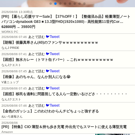
2026/08/06 13:30時点
[PR] 【暮らし応援サマーSale】【37%OFF！】 【整備済み品】軽量薄型ノート
パソコンdynabook G83 ■ 13.3型FHD(1920x1080) - 高性能第11世代Cor…
62800円
→ 39800円
WORKS PC
🐦Tweet
あとで読む
2026/08/06 07:46
【朗報】後藤真希さん(40)のファンサｗｗｗｗｗｗｗｗｗｗ
なんJ PRIDE
🐦Tweet
あとで読む
2026/08/06 07:41
【困惑】無水カレー（トマト缶ドバー）←これｗｗｗｗｗｗｗｗｗｗ
なんJクエスト
🐦Tweet
あとで読む
2026/08/06 07:45
【画像】あのちゃん、なんか別人になる😭
V速ニュップ
🐦Tweet
あとで読む
2026/08/06 07:45
【困惑】移民を過剰に問題視してる人ら一定数いるけどさ・・・・・・・・・
なんJクエスト
🐦Tweet
あとで読む
2026/08/06 07:46
【金色のガッシュ】このわけわからんチビちょっと強すぎる
ねいろ速報さん
2026/08/06
[PR] 【特集】CIO 薄型＆持ち歩き充電 外出先でもスマートに使える薄型充電
Amazon