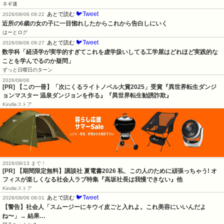
ネギ速
🐦Tweet
あとで読む
2026/08/06 09:22
近所の6歳の女の子に一目惚れしたからこれから告白しにいく
はーとログ
🐦Tweet
あとで読む
2026/08/06 09:27
数学科「経済学が実学的すぎてこれを虚学扱いしてる工学屋はどれほど実践的な
ことを学んでるのか疑問」
ずっと日曜日のターン
2026/08/06
[PR] 【この一冊】「次にくるライトノベル大賞2025」受賞『異世界転生ダンジ
ョンマスター 温泉ダンジョンを作る』『異世界転生勧誘詐欺』
Kindleストア
2026/08/13 まで！
[PR] 【期間限定無料】講談社 夏電書2026 私、この人のために頑張っちゃう! オ
フィスが楽しくなる社会人ラブ特集『高坂社長は我慢できない』他
Kindleストア
🐦Tweet
あとで読む
2026/08/06 08:01
【警告】社会人「スムージーにキウイ皮ごと入れよ。これ美容にいいんだよ
ね〜」→ 結果…