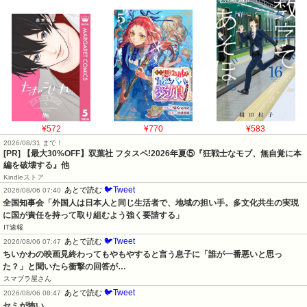
¥572
¥770
¥583
2026/08/31 まで！
[PR] 【最大30%OFF】双葉社 フタスペ!2026年夏⑤『狂戦士なモブ、無自覚に本
編を破壊する』他
Kindleストア
🐦Tweet
あとで読む
2026/08/06 07:40
全国知事会「外国人は日本人と同じ生活者で、地域の担い手。多文化共生の実現
に国が責任を持って取り組むよう強く要請する」
IT速報
🐦Tweet
あとで読む
2026/08/06 07:47
ちいかわの映画見終わってもやもやすると言う息子に「誰が一番悪いと思っ
た？」と聞いたら衝撃の回答が…
スマブラ屋さん
🐦Tweet
あとで読む
2026/08/06 08:47
セミが怖い