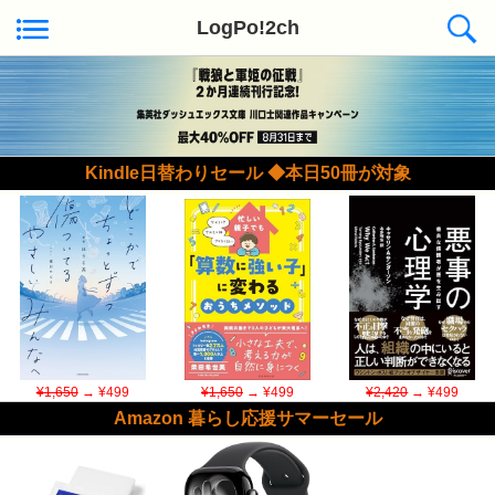
LogPo!2ch
Kindle日替わりセール ◆本日50冊が対象
¥1,650
→ ¥499
¥1,650
→ ¥499
¥2,420
→ ¥499
Amazon 暮らし応援サマーセール