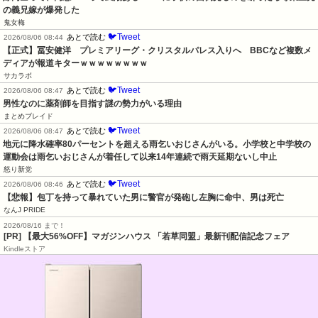
の義兄嫁が爆発した
鬼女梅
🐦Tweet
あとで読む
2026/08/06 08:44
【正式】冨安健洋　プレミアリーグ・クリスタルパレス入りへ　BBCなど複数メ
ディアが報道キターｗｗｗｗｗｗｗｗ
サカラボ
🐦Tweet
あとで読む
2026/08/06 08:47
男性なのに薬剤師を目指す謎の勢力がいる理由
まとめブレイド
🐦Tweet
あとで読む
2026/08/06 08:47
地元に降水確率80パーセントを超える雨乞いおじさんがいる。小学校と中学校の
運動会は雨乞いおじさんが着任して以来14年連続で雨天延期ないし中止
怒り新党
🐦Tweet
あとで読む
2026/08/06 08:46
【悲報】包丁を持って暴れていた男に警官が発砲し左胸に命中、男は死亡
なんJ PRIDE
2026/08/16 まで！
[PR] 【最大56%OFF】マガジンハウス 「若草同盟」最新刊配信記念フェア
Kindleストア