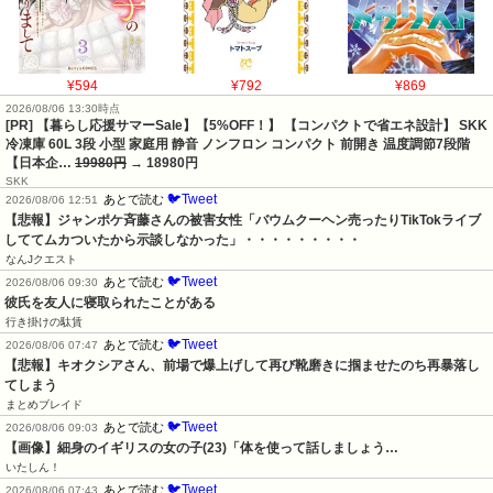
¥594
¥792
¥869
2026/08/06 13:30時点
[PR] 【暮らし応援サマーSale】【5%OFF！】 【コンパクトで省エネ設計】 SKK
冷凍庫 60L 3段 小型 家庭用 静音 ノンフロン コンパクト 前開き 温度調節7段階
【日本企…
19980円
→ 18980円
SKK
🐦Tweet
あとで読む
2026/08/06 12:51
【悲報】ジャンポケ斉藤さんの被害女性「バウムクーヘン売ったりTikTokライブ
しててムカついたから示談しなかった」・・・・・・・・・
なんJクエスト
🐦Tweet
あとで読む
2026/08/06 09:30
彼氏を友人に寝取られたことがある
行き掛けの駄賃
🐦Tweet
あとで読む
2026/08/06 07:47
【悲報】キオクシアさん、前場で爆上げして再び靴磨きに掴ませたのち再暴落し
てしまう
まとめブレイド
🐦Tweet
あとで読む
2026/08/06 09:03
【画像】細身のイギリスの女の子(23)「体を使って話しましょう…
いたしん！
🐦Tweet
あとで読む
2026/08/06 07:43