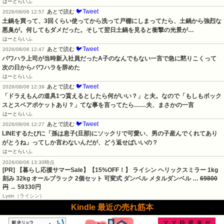
はーとらいふ
🐦Tweet
あとで読む
2026/08/06 12:57
土鍋を買って、3回くらい使ってから洗って戸棚にしまってたら、土鍋から強烈な
悪臭が。何してもダメだった。そして翌日土鍋を見ると衝撃の光景が…
はーとらいふ
🐦Tweet
あとで読む
2026/08/06 12:47
パワハラ上司が当時新入社員だったA子のなんでもない一言で急に黙りこくって
次の日からパワハラを辞めた
はーとらいふ
🐦Tweet
あとで読む
2026/08/06 12:39
「ドラえもんの道具1つ貰えるとしたら何がいい？」と夫。なので「もしもボック
スとスペアポケットあり？」てな事を言ってたら……夫、まさかの一言
はーとらいふ
🐦Tweet
あとで読む
2026/08/06 12:27
LINEするたびに「孫は息子(旦那)にソックリで可愛い、男の子産んでくれてあり
がとうね」ってしか言わないんだが、どう返せばいいの？
はーとらいふ
2026/08/06 13:30時点
[PR] 【暮らし応援サマーSale】【15%OFF！】 ライシン ヘリックスミラー 1kg
刻み 32kg オールブラック 2個セット 可変式 ダンベル メタルダンベル …
69800
円
→ 59330円
Lysin（ライシン）
Kindle 最近の売れ筋本