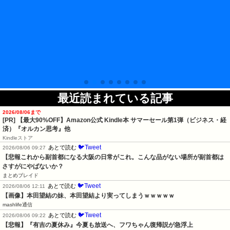
最近読まれている記事
2026/08/06まで
[PR]
【最大90%OFF】Amazon公式 Kindle本 サマーセール第1弾（ビジネス・経
済）『オルカン思考』他
Kindleストア
🐦Tweet
あとで読む
2026/08/06 09:27
【悲報これから副首都になる大阪の日常がこれ。こんな品がない場所が副首都は
さすがにやばないか？
まとめブレイド
🐦Tweet
あとで読む
2026/08/06 12:11
【画像】本田望結の妹、本田望結より実ってしまうｗｗｗｗｗ
mashlife通信
🐦Tweet
あとで読む
2026/08/06 09:22
【悲報】『有吉の夏休み』今夏も放送へ、フワちゃん復帰説が急浮上