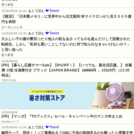
怒り新党
🐦Tweet
あとで読む
2026/08/06 10:40
【復活】「日本製メモリ」に世界中から注文殺到 米マイクロンが１兆５０００億
円を表明
おーるじゃんる
🐦Tweet
あとで読む
2026/08/06 10:39
大人しい子の服や髪切ったり他人の机をあさってものを盗んだりして説教された
転校生。しかし「私何も悪いことしてないのに何で叱られなきゃいけないの？」
と言い放った
怒り新党
2026/08/06
[PR] 【暮らし応援サマーSale】【8%OFF！】 【いつでも、新生活応援。】 冷蔵
庫 小型 冷凍庫付き ブラック【JAPAN BRAND】
16880円
→ 15520円 （13:30
時点）
TOP FILM
2026/08/06
[PR] 【マンガ】『TOブックス』セール・キャンペーン中のマンガ本まとめ
Kindleストア
🐦Tweet
あとで読む
2026/08/06 10:39
嫁同士って、同志！！って風潮ある？GWに子供の面倒見るのを断ったら専業主売