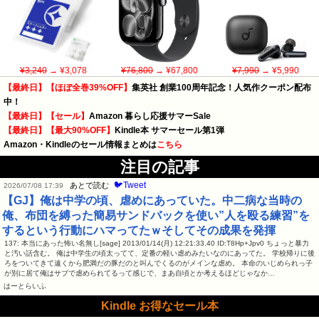
¥3,240
→ ¥3,078
¥76,800
→ ¥67,800
¥7,990
→ ¥5,990
【最終日】【ほぼ全巻39%OFF】
集英社 創業100周年記念！人気作クーポン配布
中！
【最終日】【セール】
Amazon 暮らし応援サマーSale
【最終日】【最大90%OFF】
Kindle本 サマーセール第1弾
Amazon・Kindleのセール情報まとめは
こちら
注目の記事
🐦Tweet
あとで読む
2026/07/08 17:39
【GJ】俺は中学の頃、虐めにあっていた。中二病な当時の
俺、布団を縛った簡易サンドバックを使い”人を殴る練習”を
するという行動にハマってたｗそしてその成果を発揮
137: 本当にあった怖い名無し[sage] 2013/01/14(月) 12:21:33.40 ID:T8Hp+Jpv0 ちょっと暴力
と汚い話含む。 俺は中学生の頃太ってて、定番の軽い虐めみたいなのにあってた。 学校帰りに後
ろをついてきて遠くから肥満だの豚だのと叫んでくるのがメインな虐め。 本命のいじめられっ子
が別に居て俺はサブで虐められてるって感じで、まあ自頃とか考えるほどじゃなか…
はーとらいふ
Kindle お得なセール本